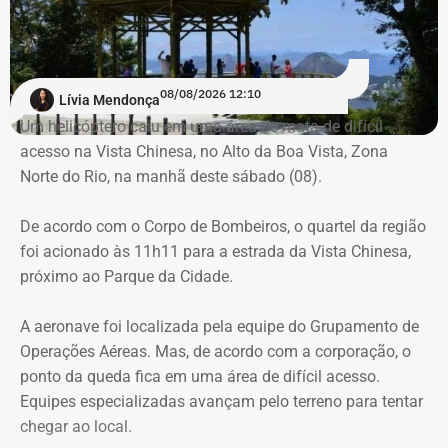
Há registro de fogo na região, e militares especializados
em combate a incêndios florestais também foram
mobilizados.
08/08/2026 12:10
Lívia Mendonça
Para dar apoio às buscas do Corpo de Bombeiros, o
Um helicóptero caiu em uma área de mata de difícil
ICMBio informou que um pequeno e restrito trecho da
acesso na Vista Chinesa, no Alto da Boa Vista, Zona
Estrada da Vista Chinesa, em frente ao pagode chinês da
Norte do Rio, na manhã deste sábado (08).
Vista Chinesa, foi interditado. A Vista Chinesa fica dentro
Trecho da argumentação da prefeitura de Búzios sobre a morte de uma
do Parque Nacional da Tijuca
De acordo com o Corpo de Bombeiros, o quartel da região
criança de 2 anos — Foto: Reprodução.
foi acionado às 11h11 para a estrada da Vista Chinesa,
próximo ao Parque da Cidade.
O pedido de Búzios à Justiça
A aeronave foi localizada pela equipe do Grupamento de
Em caráter urgente, antes da apresentação da defesa das
Operações Aéreas. Mas, de acordo com a corporação, o
empresas, a prefeitura solicitou:
ponto da queda fica em uma área de difícil acesso.
Equipes especializadas avançam pelo terreno para tentar
Preservação integral dos registros dos nove perfis;
chegar ao local.
Entrega dos dados de titulares e administradores;