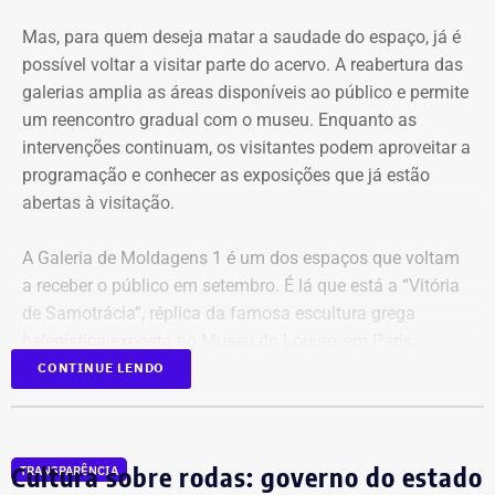
entre as outras páginas.
Mas, para quem deseja matar a saudade do espaço, já é
Na petição inicial, a gestão municipal afirma que os perfis
possível voltar a visitar parte do acervo. A reabertura das
empregam “estética pseudojornalística”, manchetes
galerias amplia as áreas disponíveis ao público e permite
conclusivas, memes, montagens e acusações por
um reencontro gradual com o museu. Enquanto as
associação para repercutir temas relacionados a
intervenções continuam, os visitantes podem aproveitar a
hospitais, contratos, obras, programas públicos e agentes
programação e conhecer as exposições que já estão
municipais. Além disso, o Executivo também alerta que a
abertas à visitação.
“repetição sincronizada” de narrativas parecidas entre
contas diferentes poderia produzir uma aparência
A Galeria de Moldagens 1 é um dos espaços que voltam
artificial de confirmação. A ação pretende descobrir se as
a receber o público em setembro. É lá que está a “Vitória
páginas são independentes ou se compartilham
de Samotrácia”, réplica da famosa escultura grega
administradores, equipamentos, contas publicitárias,
helenística exposta no Museu do Louvre, em Paris.
meios de pagamento ou uma estrutura coordenada.
CONTINUE LENDO
Ao todo, a reabertura de três galerias devolve cerca de
650 m² do museu à visitação. Entre os espaços que
também poderão ser percorridos está a Galeria Rodrigo
Cultura sobre rodas: governo do estado
TRANSPARÊNCIA
Mello Franco, que receberá uma exposição com as novas