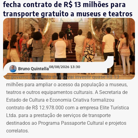
fecha contrato de R$ 13 milhões para
aquisições do acervo, e a Sala Bernardelli, que será aberta
integralmente. Em setembro, a sala também abrigará a
transporte gratuito a museus e teatros
Trecho da ação civil pública que pede a investigação de nove páginas no
mostra “Abolicionistas Brasileiras”.
Instagram sobre Búzios — Foto: Reprodução.
Com informações do colunista Ancelmo Gois, do Jornal
“O Globo”.
Na ação, a prefeitura também pede informações
cadastrais, endereços eletrônicos, telefones, IPs,
08/08/2026 13:30
dispositivos utilizados, histórico de nomes,
Bruno Quintella
administradores atuais e anteriores, contas vinculadas,
O governo do estado do Rio vai investir quase R$ 13
meios de recuperação, contas publicitárias e dados de
milhões para ampliar o acesso da população a museus,
pagamento. Com isso, a Meta também seria obrigada a
teatros e outros equipamentos culturais. A Secretaria de
elaborar uma tabela comparativa, indicando se os perfis
Estado de Cultura e Economia Criativa formalizou
compartilham telefones, dispositivos, endereços de IP,
contrato de R$ 12.978.000 com a empresa Elite Turística
administradores, contas de anúncios, meios de
Ltda. para a prestação de serviços de transporte
pagamento ou gerenciadores de negócios.
destinados ao Programa Passaporte Cultural e projetos
correlatos.