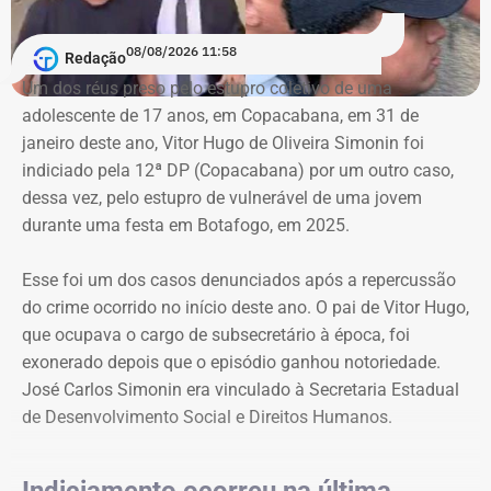
A ação também busca obrigar os responsáveis a publicar
08/08/2026 11:58
Redação
correções ou retratações por pelo menos 30 dias, além de
Um dos réus preso pelo estupro coletivo de uma
ressarcir os custos que a prefeitura afirma ter suportado
adolescente de 17 anos, em Copacabana, em 31 de
para responder às informações questionadas.
janeiro deste ano, Vitor Hugo de Oliveira Simonin foi
indiciado pela 12ª DP (Copacabana) por um outro caso,
O valor desses danos não foi calculado. O município
dessa vez, pelo estupro de vulnerável de uma jovem
pede ainda indenização por dano moral coletivo, também
durante uma festa em Botafogo, em 2025.
sem indicar a quantia. Apesar da dimensão das
pretensões, atribuiu à causa o valor provisório de R$ 1
Esse foi um dos casos denunciados após a repercussão
mil.
do crime ocorrido no início deste ano. O pai de Vitor Hugo,
que ocupava o cargo de subsecretário à época, foi
exonerado depois que o episódio ganhou notoriedade.
Município afirma que ação não busca
José Carlos Simonin era vinculado à Secretaria Estadual
impedir críticas
de Desenvolvimento Social e Direitos Humanos.
Ao longo da petição, a prefeitura procura diferenciar
críticas políticas de afirmações factuais que considera
Indiciamento ocorreu na última