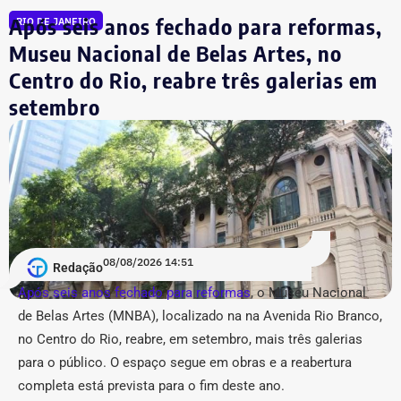
conseguir a identificação dos responsáveis. O processo
Após seis anos fechado para reformas,
RIO DE JANEIRO
tem como alvo informações relacionadas a nove contas.
São elas: @buziosinformacoes;
Museu Nacional de Belas Artes, no
@politicanewsregiaodoslagos; @buziosnoticias;
Centro do Rio, reabre três galerias em
@fofoca_na_calcada; @gladysnunesbuzios;
setembro
@acorda_buziosrj; @buziosnuecru; @mayfelixrj;
@choqueibuzios.
Acusação de “estética
pseudojornalística” e suspeita de
“repetição” no Instagram
08/08/2026 14:51
Redação
Após seis anos fechado para reformas
, o Museu Nacional
Em um anexo de 36 páginas, o município relacionou 31
de Belas Artes (MNBA), localizado na
na Avenida Rio Branco,
publicações, sendo a maior parte — 14 conteúdos —
no Centro do Rio, re
abre, em setembro, mais três galerias
atribuída ao perfil @buziosnuecru. Outras seis são do
@buziosinformacoes, quatro do @acorda_buziosrj, duas
para o público.
O espaço segue em obras e a reabertura
do @fofoca_na_calcada e as demais estão distribuídas
completa está prevista para o fim deste ano.