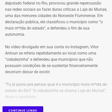
deputado federal no Rio, provocou grande repercussão
Moraes, porém, afastou a alegação de que teria havido
nas redes sociais ao fazer duras críticas a Laje do Muriaé,
violação da cadeia de custódia das provas. Segundo o
Justiça nega todas as medidas
uma das menores cidades do Noroeste Fluminense. Em
ministro, não existem “quaisquer indícios ou evidências
declaração pública, ele classificou o município como “o
urgentes
concretas” que sustentem essa possibilidade. Ele
mais m*rda do estado”, e defendeu o fim de sua
também descartou a hipótese de que o sigilo das
autonomia.
Em 8 de julho, o juiz Danilo Marques Borges acompanhou
comunicações profissionais de Alessandro Carracena, na
a posição do Ministério Público e indeferiu a liminar.
condição de advogado, tenha sido comprometido.
No vídeo divulgado em sua conta no Instagram, Vitor
Antoun se referiu repetidamente ao local como uma
A decisão afirma que as publicações tratam de fatos de
Além de rejeitar o recurso da defesa de Carracena, o
“cidadezinha” e defendeu que municípios que não
interesse público relacionados à administração municipal
ministro do STF votou por negar pedidos de outros
possuam condições de se sustentar financeiramente
e à atuação de agentes políticos, assuntos submetidos
investigados na Operação Anomalia. O ministro defendeu
deveriam deixar de existir.
ao “legítimo escrutínio da sociedade em um Estado
que se mantenham as prisões do policial militar Flávio
Democrático de Direito”.
Cosme Menezes Pereira e que Luiz Eduardo Cunha
“Tu já parou pra pensar qual é o município mais m*rda do
Gonçalves, ex-assessor parlamentar, continue detido em
estado do Rio? “A cidadezinha se chama Laje do Muriaé”,
O magistrado considerou que não havia demonstração
uma penitenciária federal.
disse o candidato.
concreta da ilegalidade das postagens nem risco
imediato de desaparecimento das provas.
Ainda participarão do julgamento os ministros Flávio
CONTINUE LENDO