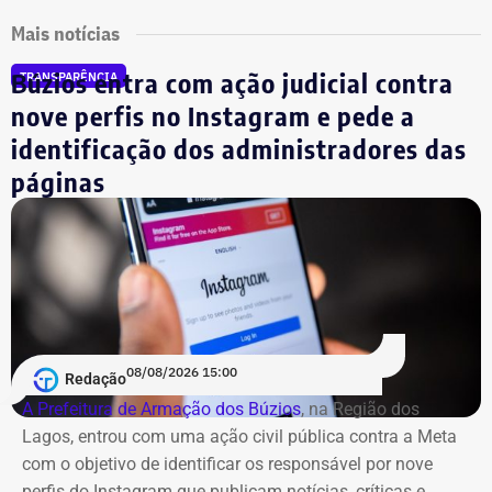
Mais notícias
Búzios entra com ação judicial contra
TRANSPARÊNCIA
nove perfis no Instagram e pede a
identificação dos administradores das
páginas
08/08/2026 15:00
Redação
A Prefeitura de Armação dos Búzios
, na Região dos
Lagos, entrou com uma ação civil pública contra a Meta
com o objetivo de identificar os responsável por nove
perfis do Instagram que publicam notícias, críticas e