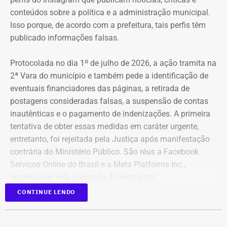
conteúdos sobre a política e a administração municipal.
Isso porque, de acordo com a prefeitura, tais perfis têm
publicado informações falsas.
Protocolada no dia 1º de julho de 2026, a ação tramita na
2ª Vara do município e também pede a identificação de
eventuais financiadores das páginas, a retirada de
postagens consideradas falsas, a suspensão de contas
inautênticas e o pagamento de indenizações. A primeira
tentativa de obter essas medidas em caráter urgente,
entretanto, foi rejeitada pela Justiça após manifestação
contrária do Ministério Público. São réus a Facebook
Serviços Online do Brasil e a Meta Platforms Inc.,
responsável pela operação do Instagram.
CONTINUE LENDO
Os administradores dos perfis não foram incluídos no
processo porque, segundo a prefeitura, não foi possível