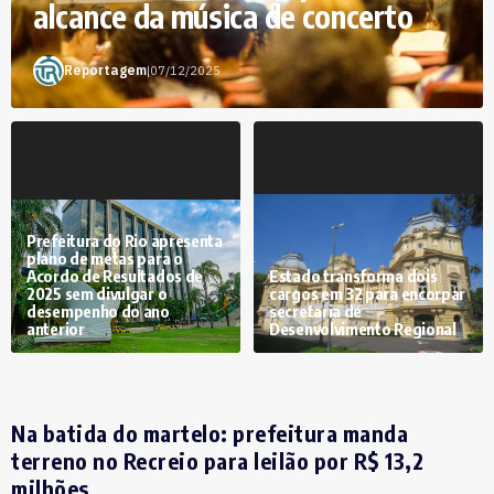
alcance da música de concerto
Reportagem
|
07/12/2025
Prefeitura do Rio apresenta
plano de metas para o
Acordo de Resultados de
Estado transforma dois
2025 sem divulgar o
cargos em 32 para encorpar
desempenho do ano
secretaria de
anterior
Desenvolvimento Regional
Na batida do martelo: prefeitura manda
terreno no Recreio para leilão por R$ 13,2
milhões