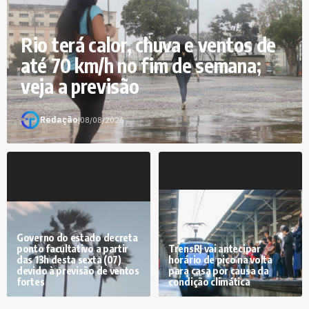
Rio terá calor, chuva e ventos de
até 70 km/h no fim de semana;
veja a previsão
Redação
|
08/08/2026
Governo do estado decreta
ponto facultativo a partir
TrensRJ vai antecipar
das 13h desta sexta (07)
horário de pico na volta
devido à previsão de ventos
para casa por causa da
fortes
condição climática