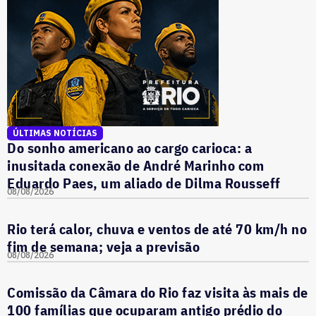
ÚLTIMAS NOTÍCIAS
Do sonho americano ao cargo carioca: a
inusitada conexão de André Marinho com
Eduardo Paes, um aliado de Dilma Rousseff
08/08/2026
Rio terá calor, chuva e ventos de até 70 km/h no
fim de semana; veja a previsão
08/08/2026
Comissão da Câmara do Rio faz visita às mais de
100 famílias que ocuparam antigo prédio do