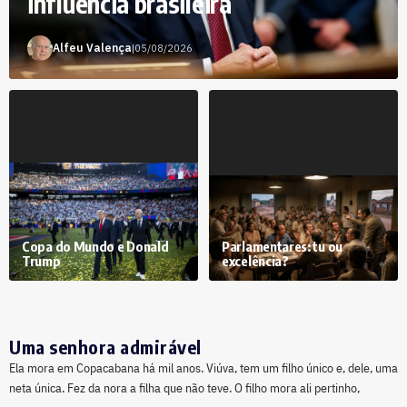
influência brasileira
Alfeu Valença
|
05/08/2026
Copa do Mundo e Donald
Parlamentares: tu ou
Trump
excelência?
Uma senhora admirável
Ela mora em Copacabana há mil anos. Viúva, tem um filho único e, dele, uma
neta única. Fez da nora a filha que não teve. O filho mora ali pertinho,