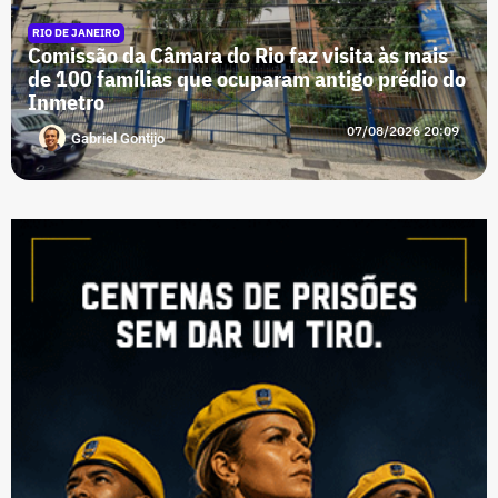
RIO DE JANEIRO
Comissão da Câmara do Rio faz visita às mais
de 100 famílias que ocuparam antigo prédio do
Inmetro
07/08/2026 20:09
Gabriel Gontijo