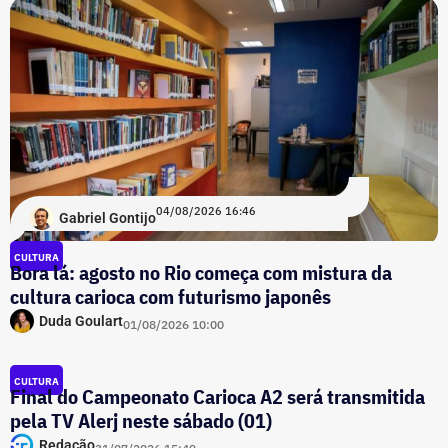
04/08/2026 16:46
Gabriel Gontijo
CULTURA
Bora lá: agosto no Rio começa com mistura da
cultura carioca com futurismo japonês
Duda Goulart
01/08/2026 10:00
CULTURA
Final do Campeonato Carioca A2 será transmitida
pela TV Alerj neste sábado (01)
Redação