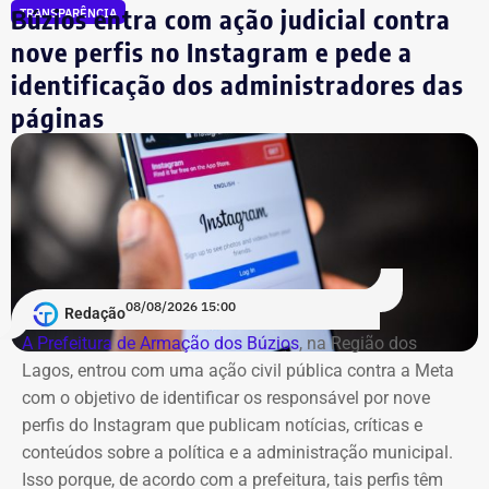
Búzios entra com ação judicial contra
TRANSPARÊNCIA
nove perfis no Instagram e pede a
5
Rodrigo Ratkus Abel
R$
R$
R
identificação dos administradores das
349.332,01
34.433,88
3
páginas
6
Gustavo Reis Ferreira
R$
R$
R
348.094,75
41.125,19
3
7
Igor Domingos Marques da
R$
R$
R
Silva
281.845,47
25.594,23
2
08/08/2026 15:00
Redação
A Prefeitura de Armação dos Búzios
, na Região dos
8
Danielle Christian Ribeiro
R$
R$
R
Lagos, entrou com uma ação civil pública contra a Meta
Barros
281.042,85
103.247,91
1
com o objetivo de identificar os responsável por nove
perfis do Instagram que publicam notícias, críticas e
9
Fernando Cezar Jorge
R$
R$
R
conteúdos sobre a política e a administração municipal.
Hakme
274.382,64
22.028,93
2
Isso porque, de acordo com a prefeitura, tais perfis têm