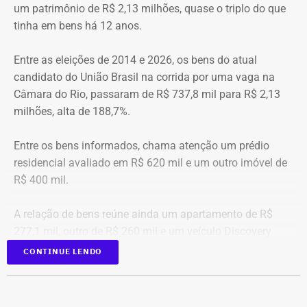
4 unidades operacionais.
TEMPO REAL
um patrimônio de R$ 2,13 milhões, quase o triplo do que
Ranking total de maiores gastos com
tinha em bens há 12 anos.
diárias, de 2022 a julho de 2026
Com informações do portal “g1”.
Entre as eleições de 2014 e 2026, os bens do atual
Posiç
Beneficiário
Total pago
Nacional
I
candidato do União Brasil na corrida por uma vaga na
ão
al
Câmara do Rio, passaram de R$ 737,8 mil para R$ 2,13
1
Victor Rosa Travancas
R$
R$
R
milhões, alta de 188,7%.
518.688,07
48.348,60
4
Entre os bens informados, chama atenção um prédio
residencial avaliado em R$ 620 mil e um outro imóvel de
2
Bruno de Queiroz Costa
R$
R$
R
R$ 400 mil.
458.412,41
5.106,28
4
A relação de bens reúne ainda um apartamento de R$
3
Sergio Ricardo M. de
R$
R$
R
277,1 mil, outro de R$ 260 mil e um veículo Discovery
Almeida
372.185,76
53.683,17
3
D300, ano 2023, declarado por R$ 330 mil. Também
CONTINUE LENDO
aparecem na lista cerca de R$ 177 mil em aplicações e
fundos.
4
Cláudio Bonfim de Castro e
R$
R$
R
Silva
369.375,28
88.570,78
2