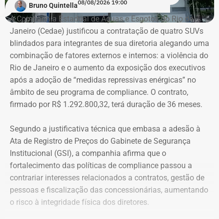
08/08/2026 19:00
Bruno Quintella
Os dados
foram extraídos do Portal da Transparência e
A Companhia Estadual de Águas e Esgotos do Rio de
do Sistema de Execução Orçamentária e Financeira do
Janeiro (Cedae) justificou a contratação de quatro SUVs
Estado do Rio de Janeiro (SIAFE-RJ)
.
blindados para integrantes de sua diretoria alegando uma
combinação de fatores externos e internos: a violência do
Rio de Janeiro e o aumento da exposição dos executivos
Aumento de gastos com viagens ao
após a adoção de “medidas repressivas enérgicas” no
exterior
âmbito de seu programa de compliance. O contrato,
firmado por R$ 1.292.800,32, terá duração de 36 meses.
Entre janeiro de 2022 e 14 de julho de 2026, a base
estadual registrou R$ 84,13 milhões em pagamentos
Segundo a justificativa técnica que embasa a adesão à
relacionados a diárias. Desse total, R$ 69,45 milhões
Ata de Registro de Preços do Gabinete de Segurança
foram contabilizados como deslocamentos dentro do
Institucional (GSI), a companhia afirma que o
país e R$ 14,68 milhões como viagens ao exterior.
fortalecimento das políticas de compliance passou a
contrariar interesses relacionados a contratos, gestão de
O aumento dos gastos acompanha o crescimento no
pessoas e fiscalização das concessionárias, aumentando
número de viagens: em 2025, o governo autorizou quase
o risco à integridade física dos diretores.
21 mil diárias, frente às cerca de 15 mil registradas no