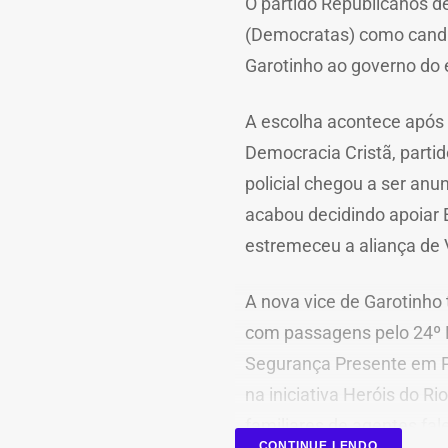
O partido Republicanos def
(Democratas) como candi
Garotinho ao governo do 
A escolha acontece após 
Democracia Cristã, parti
policial chegou a ser an
acabou decidindo apoiar E
estremeceu a aliança de 
A nova vice de Garotinho
com passagens pelo 24º 
Segurança Presente em Pa
na iniciativa Heróis do Rio
familiares de agentes fal
CONTINUE LENDO