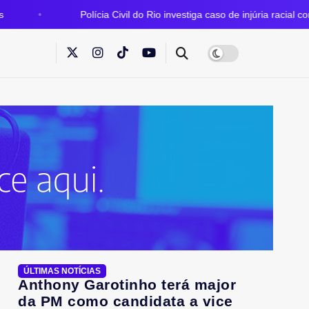
olícia Civil do Rio investiga caso de injúria racial contra Vinícius Jr.
ÚLTIMAS NOTÍCIAS
Anthony Garotinho terá major
da PM como candidata a vice