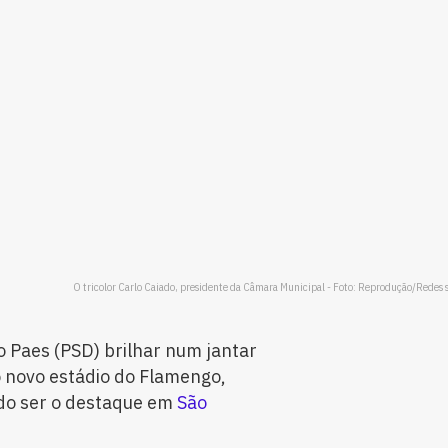
O tricolor Carlo Caiado, presidente da Câmara Municipal - Foto: Reprodução/Redes s
o Paes (PSD) brilhar num jantar
 novo estádio do Flamengo,
ado ser o destaque em
São