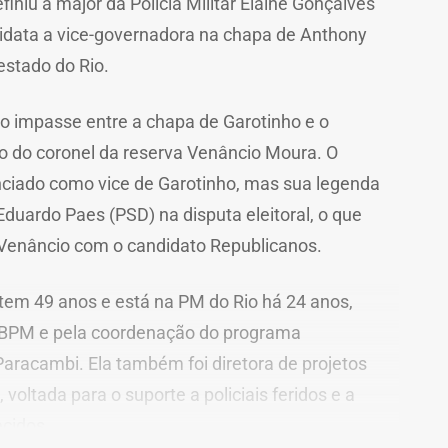
iniu a major da Polícia Militar Elaine Gonçalves
data a vice-governadora na chapa de Anthony
estado do Rio.
o impasse entre a chapa de Garotinho e o
do do coronel da reserva Venâncio Moura. O
unciado como vice de Garotinho, mas sua legenda
duardo Paes (PSD) na disputa eleitoral, o que
Venâncio com o candidato Republicanos.
 tem 49 anos e está na PM do Rio há 24 anos,
BPM e pela coordenação do programa
racambi. Ela também foi diretora de projetos
, voltada para o suporte a policiais feridos e a
ecidos.