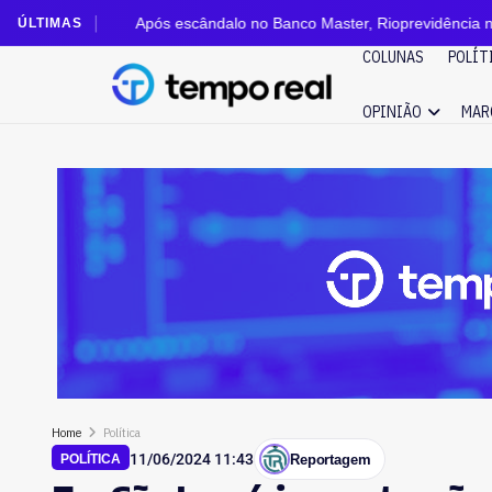
Após escândalo no Banco Master, Rioprevidência nomeia novos membr
ÚLTIMAS
COLUNAS
POLÍT
OPINIÃO
MAR
Home
Política
11/06/2024 11:43
Reportagem
POLÍTICA