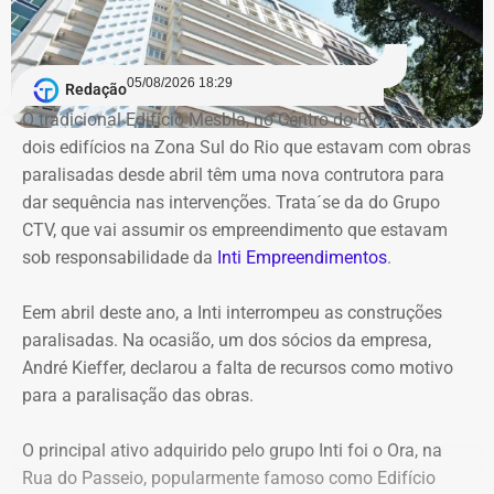
conclusão dos trabalhos é de 60 dias.
Segundo a atual gestão, os levantamentos preliminares
indicam que o instituto vinha sendo utilizado para
05/08/2026 18:29
Redação
descentralizar recursos públicos por meio de
O tradicional Edifício Mesbla, no Centro do Rio, e mais
contratações com baixo nível de controle, aproveitando a
dois edifícios na Zona Sul do Rio que estavam com obras
maior flexibilidade financeira conferida à natureza
paralisadas desde abril têm uma nova contrutora para
jurídica da autarquia.
dar sequência nas intervenções. Trata´se da do Grupo
CTV, que vai assumir os empreendimento que estavam
COM INFORMAÇÕES DO RJ2/TV GLOBO
sob responsabilidade da
Inti Empreendimentos
.
Declaração de Lauro Boto em 2010 — Foto: Reprodução/DivulgaCand
Eem abril deste ano, a Inti interrompeu as construções
paralisadas. Na ocasião, um dos sócios da empresa,
André Kieffer, declarou a falta de recursos como motivo
para a paralisação das obras.
O principal ativo adquirido pelo grupo Inti foi o Ora, na
Rua do Passeio, popularmente famoso como Edifício