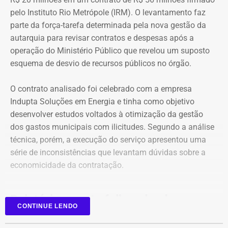
O crescimento patrimonial, por si só, não indica a
pelo Instituto Rio Metrópole (IRM). O levantamento faz
existência de irregularidades.
parte da força-tarefa determinada pela nova gestão da
autarquia para revisar contratos e despesas após a
operação do Ministério Público que revelou um suposto
esquema de desvio de recursos públicos no órgão.
O contrato analisado foi celebrado com a empresa
Indupta Soluções em Energia e tinha como objetivo
desenvolver estudos voltados à otimização da gestão
dos gastos municipais com ilicitudes. Segundo a análise
técnica, porém, a execução do serviço apresentou uma
Declaração de bens de Vinícius Cozzolino em 2026 — Foto:
série de inconsistências que levantam dúvidas sobre a
Reprodução/Divulgacand
economicidade da contratação.
Relatório aponta falhas desde o
CONTINUE LENDO
planejamento