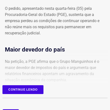
O pedido, apresentado nesta quarta-feira (05) pela
Procuradoria-Geral do Estado (PGE), sustenta que a
empresa perdeu as condições de continuar operando e
não reúne mais os requisitos para permanecer em
recuperação judicial.
Maior devedor do país
Na petição, a PGE afirma que o Grupo Manguinhos é o
maior devedor de impostos do país e argumenta que
relatórios financeiros apontam um agravamento da
situação econômica da companhia.
CONTINUE LENDO
Segundo o órgão, após registrar faturamento superior a
R$ 1 bilhão por mês em 2025, a empresa sofreu uma
queda contínua nas receitas, chegando a faturamento