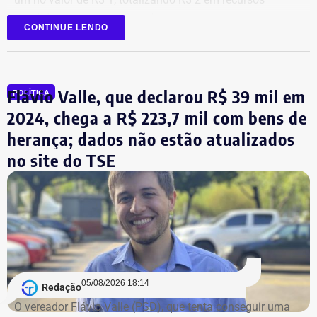
mantidos em contas correntes.
CONTINUE LENDO
A tenente-coronel da Polícia Militar Erigreyce Monteiro
(Novo), vice na chapa de Marinho, declarou R$ 515 mil
em bens, relativos a um apartamento.
Flávio Valle, que declarou R$ 39 mil em
POLÍTICA
2024, chega a R$ 223,7 mil com bens de
herança; dados não estão atualizados
no site do TSE
Bens declarados por André Marinho (Novo) à Justiça Eleitoral — Foto:
05/08/2026 18:14
Redação
Reprodução/Divulgacand
O vereador Flávio Valle (PSD), que tenta conseguir uma