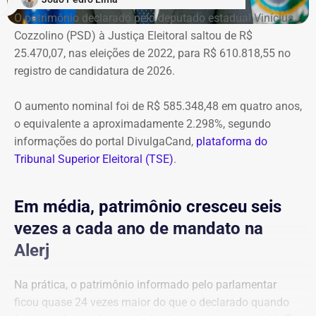
O patrimônio declarado pelo deputado estadual Vinícius
Cozzolino (PSD) à Justiça Eleitoral saltou de R$
25.470,07, nas eleições de 2022, para R$ 610.818,55 no
registro de candidatura de 2026.
O aumento nominal foi de R$ 585.348,48 em quatro anos,
o equivalente a aproximadamente 2.298%, segundo
informações do portal DivulgaCand,
plataforma do
Tribunal Superior Eleitoral (TSE)
.
Em média, patrimônio cresceu seis
vezes a cada ano de mandato na
Alerj
Na prática, o patrimônio informado pelo parlamentar
ficou quase 24 vezes maior do que o declarado quando