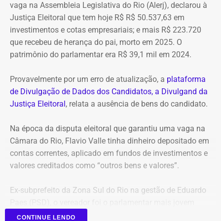
vaga na Assembleia Legislativa do Rio (Alerj), declarou à
Justiça Eleitoral que tem hoje R$ R$ 50.537,63 em
investimentos e cotas empresariais; e mais R$ 223.720
que recebeu de herança do pai, morto em 2025. O
patrimônio do parlamentar era R$ 39,1 mil em 2024.
Provavelmente por um erro de atualização, a
plataforma
de Divulgação de Dados dos Candidatos, a Divulgand da
Justiça Eleitoral
, relata a ausência de bens do candidato.
Na época da disputa eleitoral que garantiu uma vaga na
Câmara do Rio, Flavio Valle tinha dinheiro depositado em
contas correntes, aplicado em fundos de investimentos e
valores creditados como “outros bens e valores”.
Ex-subprefeito da Zona Sul do Rio na gestão de Eduardo
Paes (PSD), o vereador foi o parlamentar mais jovem
eleito na última legislatura da Câmara e agora disputa,
CONTINUE LENDO