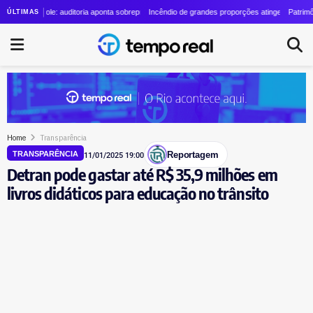
ino cresce quase 24 vezes em quatro anos
ópole: auditoria aponta sobrepreço de R$ 20 milhões em contrato de R$ 56 milhões
Incêndio de grandes proporções atinge o Parque Estadual d
Patrimônio de Laur
ÚLTIMAS
Home
Transparência
Reportagem
TRANSPARÊNCIA
11/01/2025 19:00
Detran pode gastar até R$ 35,9 milhões em
livros didáticos para educação no trânsito