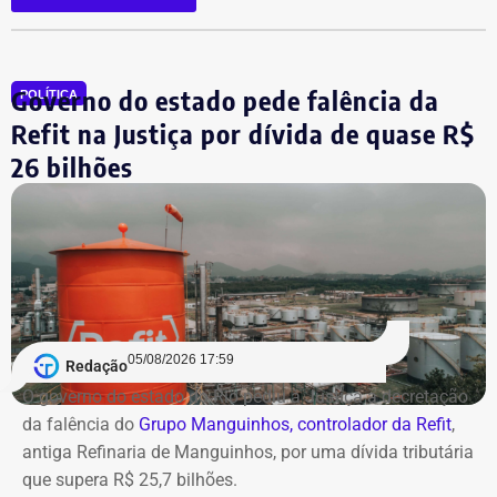
pela primeira vez, o cargo de deputado estadual.
Governo do estado pede falência da
POLÍTICA
Refit na Justiça por dívida de quase R$
26 bilhões
05/08/2026 17:59
Redação
O governo do estado do Rio pediu à Justiça a decretação
da falência do
Grupo Manguinhos, controlador da Refit
,
antiga Refinaria de Manguinhos, por uma dívida tributária
que supera R$ 25,7 bilhões.