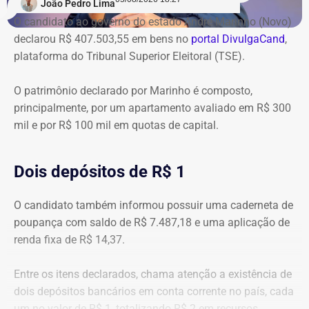
João Pedro Lima
O candidato ao governo do estado André Marinho (Novo)
declarou R$ 407.503,55 em bens no
portal DivulgaCand
,
plataforma do Tribunal Superior Eleitoral (TSE).
O patrimônio declarado por Marinho é composto,
principalmente, por um apartamento avaliado em R$ 300
mil e por R$ 100 mil em quotas de capital.
Dois depósitos de R$ 1
O candidato também informou possuir uma caderneta de
poupança com saldo de R$ 7.487,18 e uma aplicação de
renda fixa de R$ 14,37.
Entre os itens declarados, chama atenção a existência de
dois depósitos bancários em conta corrente no país, cada
um no valor de R$ 1, totalizando R$ 2 em recursos