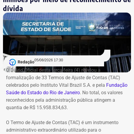
recursos do SUS sem apresentar os
dívida
Com informações do blog do Octavio Guedes, do G1.
comprovantes necessários
O caso envolve uma Tomada de Contas Especial sobre
recursos do Sistema Único de Saúde (SUS) usados em
2007, quando Dr. Flávio comandava a Saúde de
Queimados.
05/08/2026 17:30
Redação
Segundo o Ministério Público, o TCU concluiu que parte
O Diário Oficial desta terça-feira (4) revelou a
das despesas realizadas com verbas federais não foi
formalização de 33 Termos de Ajuste de Contas (TAC)
devidamente comprovada. As contas foram julgadas
celebrados pelo Instituto Vital Brazil S.A. e pela
Fundação
irregulares em 2021, e a decisão foi mantida em março
Saúde do Estado do Rio de Janeiro
. No total, os valores
de 2024, quando o tribunal rejeitou o recurso apresentado
reconhecidos pela administração pública atingem a
pelo deputado.
quantia de R$ 15.958.834,63.
O acórdão também determinou que Dr. Flávio devolva
O Termo de Ajuste de Contas (TAC) é um instrumento
quatro valores, que somam R$ 13.112,09, sem
administrativo extraordinário utilizado para o
atualização monetária.