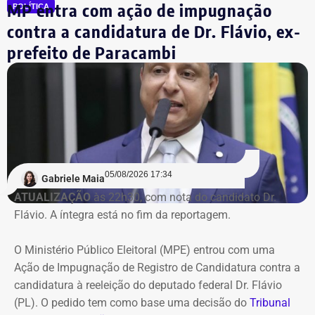
praticamente zero no início de 2026.
MP entra com ação de impugnação
POLÍTICA
contra a candidatura de Dr. Flávio, ex-
Ainda de acordo com a procuradoria, o grupo continuou
prefeito de Paracambi
acumulando prejuízos, manteve elevados custos
operacionais e não apresentou perspectiva de geração de
caixa suficiente para sustentar as atividades ou quitar
suas obrigações.
Na avaliação do Executivo estadual, a recuperação
judicial deixou de cumprir sua função de permitir a
05/08/2026 17:34
recuperação da empresa.
Gabriele Maia
ATUALIZAÇÃO
às 22h30, com nota do candidato Dr.
Flávio. A íntegra está no fim da reportagem.
Refit não teria honrado os
pagamentos
O Ministério Público Eleitoral (MPE) entrou com uma
Ação de Impugnação de Registro de Candidatura contra a
O governo também sustenta que os responsáveis pela
candidatura à reeleição do deputado federal Dr. Flávio
Refit descumpriram o parcelamento especial firmado
(PL). O pedido tem como base uma decisão do
Tribunal