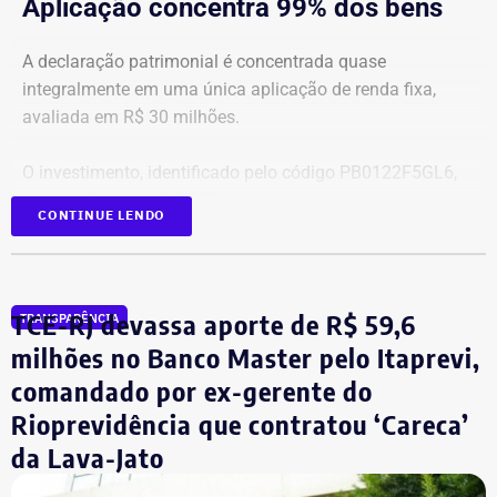
Aplicação concentra 99% dos bens
A declaração patrimonial é concentrada quase
integralmente em uma única aplicação de renda fixa,
avaliada em R$ 30 milhões.
O investimento, identificado pelo código PB0122F5GL6,
representa cerca de 99,2% de todo o patrimônio
CONTINUE LENDO
informado À Justiça Eleitoral.
Os demais oito bens declarados somam R$ 233.522,35 e
incluem aplicações de renda fixa em diferentes
TCE-RJ devassa aporte de R$ 59,6
TRANSPARÊNCIA
instituições financeiras, além de um depósito bancário no
milhões no Banco Master pelo Itaprevi,
valor de R$ 0,01.
comandado por ex-gerente do
Rioprevidência que contratou ‘Careca’
Empresário do setor de seguros
da Lava-Jato
De acordo com os dados do registro de candidatura, Alex