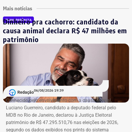
Mais notícias
Dinheiro pra cachorro: candidato da
TRANSPARÊNCIA
causa animal declara R$ 47 milhões em
patrimônio
06/08/2026 19:39
Redação
Conhecido pelo envolvimento com a causa animal,
Luciano Guerreiro, candidato a deputado federal pelo
MDB no Rio de Janeiro, declarou à Justiça Eleitoral
patrimônio de R$ 47.295.510,76 nas eleições de 2026,
segundo os dados exibidos nos prints do sistema