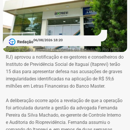
Melim nasceu no Rio de Janeiro em 2 de junho de 1976, é
casado, possui ensino médio completo e declarou exercer
a profissão de empresário.
Em documento de consulta pública da Casa da Moeda do
06/08/2026 18:20
Redação
Brasil, Alex Ofredi Melim aparece como representante da
O plenário do Tribunal de Contas do Estado do Rio (TCE-
Melim Corretora de Seguros Ltda., empresa que atua no
RJ) aprovou a notificação e ex-gestores e conselheiros do
setor de seguros e planos de saúde.
Instituto de Previdência Social de Itaguaí (Itaprevi) terão
15 dias para apresentar defesa nas acusações de graves
irregularidades identificadas na aplicação de R$ 59,6
milhões em Letras Financeiras do Banco Master.
A deliberação ocorre após a revelação de que a operação
foi articulada durante a gestão da advogada Fernanda
Pereira da Silva Machado, ex-gerente de Controle Interno
e Auditoria do Rioprevidência. Fernanda assumiu o
comando do Itaprevi e, em menos de duas semanas,