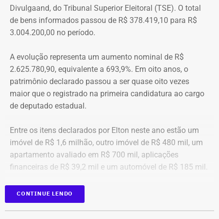
Divulgaand, do Tribunal Superior Eleitoral (TSE). O total
seguirem adiante nesta batalha. A vergonha e o medo.
de bens informados passou de R$ 378.419,10 para R$
Porque é necessário ter mais do que coragem para seguir
3.004.200,00 no período.
adiante no enfrentamento à violência doméstica. Pois
muitas têm medo do agressor sob dois pontos de vista. O
A evolução representa um aumento nominal de R$
primeiro é o temor de continuar viva e estar ao lado do
2.625.780,90, equivalente a 693,9%. Em oito anos, o
agressor. E o outro é o que vai acontecer com ela depois
patrimônio declarado passou a ser quase oito vezes
que a denúncia for feita. Afinal, há o receio que alguma
maior que o registrado na primeira candidatura ao cargo
brecha legal permita que o agressor, de alguma forma,
de deputado estadual.
fique impune”, comenta.
Entre os itens declarados por Elton neste ano estão um
Passados oito anos após as agrssões se tornarem
imóvel de R$ 1,6 milhão, outro imóvel de R$ 480 mil, um
públicas nacionalmente, Cristiane cita qual o principal
apartamento avaliado em R$ 700 mil, aplicações
item que acredita ser necessário que as autoridades
financeiras de R$ 39,2 mil e um automóvel de R$ 185 mil.
tenham mais rigor.
CONTINUE LENDO
“A Lei Maria da Penha é muito boa. Eu fui salva graças a
ela. Mas, infelizmente, ainda é muito falha na
fiscalização. Isso é uma coisa que deixa as mulheres