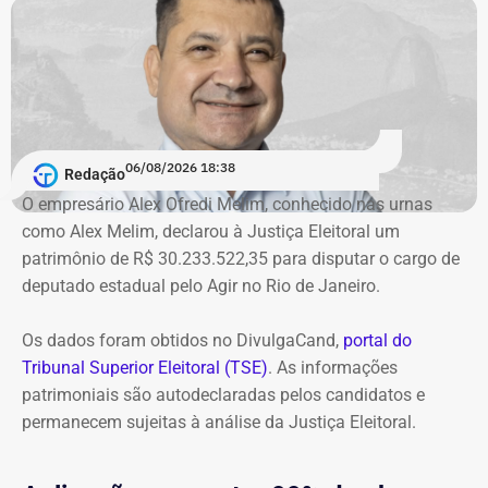
Garotinho também foi multado
O órgão também requer que o ex-governador seja
intimado a quitar os valores da condenação. Segundo os
06/08/2026 18:38
cálculos atualizados apresentados à Justiça, o
Redação
ressarcimento ao erário, originalmente fixado em R$
O empresário Alex Ofredi Melim, conhecido nas urnas
234,4 milhões, chega hoje a R$ 2,55 bilhões. O MP ainda
como Alex Melim, declarou à Justiça Eleitoral um
cobra R$ 778,9 mil de multa civil e R$ 11,9 milhões por
patrimônio de R$ 30.233.522,35 para disputar o cargo de
danos morais coletivos.
deputado estadual pelo Agir no Rio de Janeiro.
Com informações do colunista Lauro Jardim, do jornal “O
Globo”
Os dados foram obtidos no DivulgaCand,
portal do
Tribunal Superior Eleitoral (TSE)
. As informações
patrimoniais são autodeclaradas pelos candidatos e
permanecem sujeitas à análise da Justiça Eleitoral.