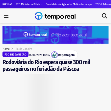
a R$ 47 milhões em patrimônio
do STF, Ministério Público pede execução da condenação e da inelegibilidade de Garotinho
Candidato do Agir, Alex Melim declara patrimônio de R$ 30 milhões à
TCE-RJ devassa aporte d
ÚLTIMAS
Home
Rio de Janeiro
Reportagem
RIO DE JANEIRO
16/04/2025 09:06
Rodoviária do Rio espera quase 300 mil
passageiros no feriadão da Páscoa