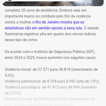
Nesta sexta-feira, dia 7 de agosto, a Lei Maria da Penha
plenário do TCE-RJ, determina a notificação da ex-
completa 20 anos de existência. Embora seja um
presidente do Itaprevi Fernanda; do ex-prefeito de Itaguaí,
importante marco no combate pelo fim da violência
Rubem Vieira de Souza, o Rubão; e de outros diretores e
contra a mulher,
o Rio de Janeiro mostra que as
conselheiros do fundo municipal.
estatísticas vão em sentido oposto a essa luta
. O estado
fluminense registrou alta em quatro dos cincos índices
Além disso, o tribunal aprovou a expedição de ofício com
desse tipo de crime.
cópia integral do processo ao Ministério Público do
Estado do Rio de Janeiro (MPRJ), para que avalie a
De acordo com o Instituto de Segurança Pública (ISP),
apuração de possíveis ilícitos nas esferas cível e criminal,
entre 2024 e 2025, houve aumento nos seguites casos:
e à Secretaria de Regime Próprio e Complementar do
Ministério da Previdência Social.
Violência moral: de 37.571 para 38.819 (crescimento de
3,2%)
Violência patrimonial: de 8.334 para 8.492 (alta de 1,9%)
Violência psicológica: de 47.473 para 48.999 (aumento
de 3,21%)
Violência sexual: de 8.339 para 8.681 (crescimento de
4,1%, a maior alta percentual dos índices).