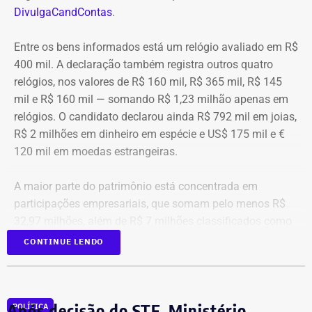
DivulgaCandContas
.
Entre os bens informados está um relógio avaliado em R$
400 mil. A declaração também registra outros quatro
relógios, nos valores de R$ 160 mil, R$ 365 mil, R$ 145
mil e R$ 160 mil — somando R$ 1,23 milhão apenas em
relógios. O candidato declarou ainda R$ 792 mil em joias,
R$ 2 milhões em dinheiro em espécie e US$ 175 mil e €
120 mil em moedas estrangeiras.
A maior parte do patrimônio está concentrada em
participações empresariais, que somam pelo menos R$
32,97 milhões, além de R$ 7 milhões classificados como
“valores de diversos créditos”. Também aparecem na
CONTINUE LENDO
relação imóveis, incluindo uma cobertura declarada por
R$ 884,1 mil e duas casas. Os valores correspondem à
declaração apresentada, sem informações, nos prints,
Após decisão do STF, Ministério
POLÍTICA
sobre marca, modelo ou valor de mercado dos relógios.