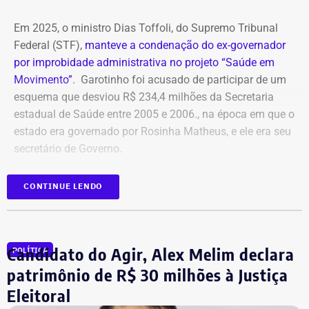
Em 2025, o ministro Dias Toffoli, do Supremo Tribunal
Federal (STF),
manteve a condenação do ex-governador
por improbidade administrativa no projeto “Saúde em
Movimento”
. Garotinho foi acusado de participar de um
esquema que desviou R$ 234,4 milhões da Secretaria
estadual de Saúde entre 2005 e 2006., na época em que o
estado era governado por Rosinha Matheus, e ele era seu
secretário de Governo.
Com isso, a sentença tornou-se definitiva.
CONTINUE LENDO
Como não há mais recursos pendentes após o trânsito
em julgado da ação, o Ministério Público requer a
Candidato do Agir, Alex Melim declara
POLÍTICA
imediata execução da sentença. Além da comunicação à
Justiça Eleitoral, o órgão pede a inclusão do nome de
patrimônio de R$ 30 milhões à Justiça
Garotinho no Cadastro Nacional de Condenados por Ato
Eleitoral
de Improbidade Administrativa.