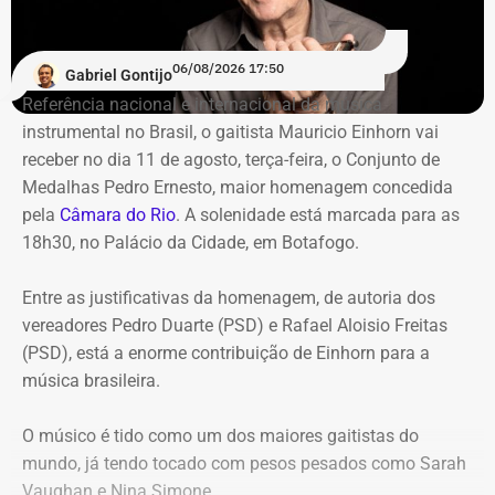
julho de 2024 representavam mais de 20% de toda a
carteira de investimentos do Itaprevi. A equipe técnica do
06/08/2026 17:50
Gabriel Gontijo
Tribunal classificou o processo decisório como
Referência nacional e internacional da música
“negligente e temerário”.
instrumental no Brasil, o gaitista Mauricio Einhorn vai
receber no dia 11 de agosto, terça-feira, o Conjunto de
Entre os principais pontos apontados pela auditoria
Medalhas Pedro Ernesto, maior homenagem concedida
estão:
pela
Câmara do Rio
. A solenidade está marcada para as
18h30, no Palácio da Cidade, em Botafogo.
Mudança brusca na estratégia de investimento: a
alocação em letras financeiras foi elevada de 2% para
Entre as justificativas da homenagem, de autoria dos
20% logo na primeira reunião da nova gestão,
vereadores Pedro Duarte (PSD) e Rafael Aloisio Freitas
desrespeitando os estudos técnicos e pareceres da
(PSD), está a enorme contribuição de Einhorn para a
consultoria financeira contratada, que desaconselhavam
música brasileira.
o investimento de longo prazo.
Rating especulativo: a aplicação prendeu os recursos
O músico é tido como um dos maiores gaitistas do
previdenciários por 10 anos em uma instituição que
mundo, já tendo tocado com pesos pesados como Sarah
possuía rating B+ (grau especulativo com alto risco de
Vaughan e Nina Simone.
inadimplência), violando princípios de segurança e