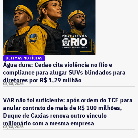
ÚLTIMAS NOTÍCIAS
Água dura: Cedae cita violência no Rio e
compliance para alugar SUVs blindados para
diretores por R$ 1,29 milhão
08/08/2026
VAR não foi suficiente: após ordem do TCE para
anular contrato de mais de R$ 100 milhões,
Duque de Caxias renova outro vínculo
milionário com a mesma empresa
08/08/2026