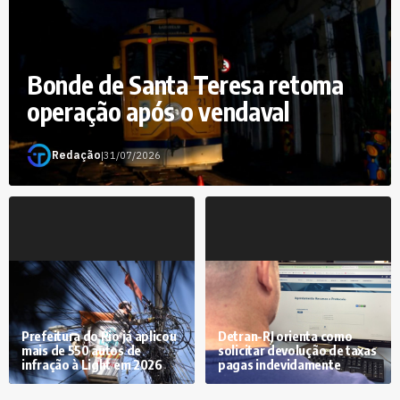
Bonde de Santa Teresa retoma
operação após o vendaval
Redação
|
31/07/2026
Prefeitura do Rio já aplicou
Detran-RJ orienta como
mais de 550 autos de
solicitar devolução de taxas
infração à Light em 2026
pagas indevidamente