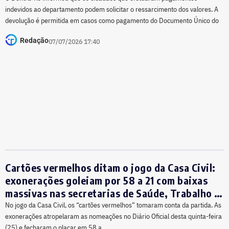
indevidos ao departamento podem solicitar o ressarcimento dos valores. A
devolução é permitida em casos como pagamento do Documento Único do
Redação
07/07/2026 17:40
Cartões vermelhos ditam o jogo da Casa Civil:
exonerações goleiam por 58 a 21 com baixas
massivas nas secretarias de Saúde, Trabalho e
Infraestrutura
No jogo da Casa Civil, os “cartões vermelhos” tomaram conta da partida. As
exonerações atropelaram as nomeações no Diário Oficial desta quinta-feira
(25) e fecharam o placar em 58 a