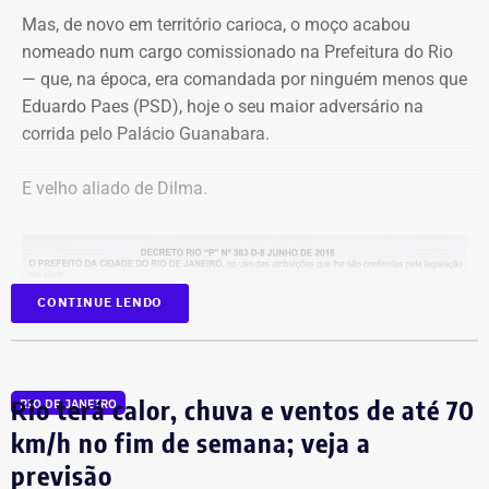
Mas, de novo em território carioca, o moço acabou
nomeado num cargo comissionado na Prefeitura do Rio
— que, na época, era comandada por ninguém menos que
Eduardo Paes (PSD), hoje o seu maior adversário na
corrida pelo Palácio Guanabara.
E velho aliado de Dilma.
CONTINUE LENDO
Na Secretaria municipal da Casa Civil, André Marinho
Rio terá calor, chuva e ventos de até 70
RIO DE JANEIRO
permaneceu até dezembro. Marcelo Crivella
km/h no fim de semana; veja a
(Republicanos) ganhou a eleição assumiu a prefeitura e,
previsão
passou o rodo nos cargos comissionados. No primeiro