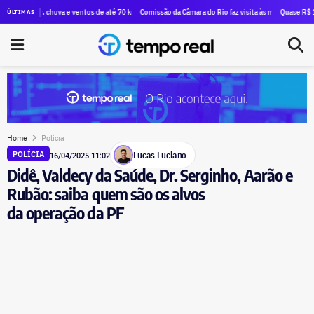
xão de André Marinho com Eduardo Paes, um aliado de Dilma Rousseff
or, chuva e ventos de até 70 km/h no fim de semana; veja a previsão
Comissão da Câmara do Rio faz visita às mais de 100 famílias que
Quase R$ 12 milhões em
ÚLTIMAS
Home
Polícia
Lucas Luciano
POLÍCIA
16/04/2025 11:02
Didê, Valdecy da Saúde, Dr. Serginho, Aarão e
Rubão: saiba quem são os alvos
da operação da PF