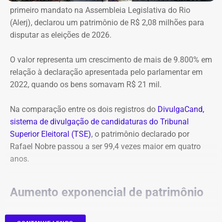
de rua. Até houve um pequeno tumulto. Mas por volta das
primeiro mandato na Assembleia Legislativa do Rio
8 horas, o clima era de tranquilidade total”, comentou.
(Alerj), declarou um patrimônio de R$ 2,08 milhões para
Entre os bens de maior valor também aparecem uma
disputar as eleições de 2026.
cessão de quotas avaliada em R$ 20 milhões, R$ 5,6
Outro morador, que pediu para não ter o nome divulgado,
milhões registrados como “valor adiantado”, uma casa
contou que os moradores que integram o Conselho
O valor representa um crescimento de mais de 9.800% em
em condomínio de R$ 3 milhões, um sítio de R$ 2,05
Comunitário de Segurança do bairro chegaram a chamar
relação à declaração apresentada pelo parlamentar em
milhões, além de diversos imóveis, terrenos e
policiais do 4º Batalhão de Polícia Militar, de São
2022, quando os bens somavam R$ 21 mil.
participações societárias.
Cristóvão, para reforço da segurança. Além disso,
destacou as reuniões que já fizeram sobre o destino do
Na comparação entre os dois registros do
DivulgaCand,
imóvel.
sistema de divulgação de candidaturas do Tribunal
Superior Eleitoral (TSE)
, o patrimônio declarado por
“A SPU vêm prometendo colocar a segurança patrimonial
Rafael Nobre passou a ser 99,4 vezes maior em quatro
em todas as reuniões e até o momento não fez a
anos.
implantação alegando problemas com a empresa de
segurança. O Arquivo Nacional chegou entrar com um
pedido de posse do imóvel e estava na fase final de
Aumento exponencial de patrimônio
análise. Agora com a entrada da ocupação não sabemos
como vai ficar a situação”, informou esse morador.
Em 2022, o patrimônio informado pelo deputado era