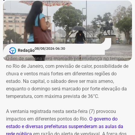
dia de 2017, o novo prefeito exonerou, de uma só tacada,
todos os nomeados por Paes. Inclusive ele.
Mas, ao que tudo indica, o hoje candidato do Novo
gostou da experiência. Em 21 de fevereiro, ele foi de novo
nomeado na prefeitura, dessa vez, na Secretaria
08/08/2026 06:30
Redação
Municipal de Assistência Social e Direitos Humanos.
O fim de semana será marcado por mudança no tempo
no Rio de Janeiro, com previsão de calor, possibilidade de
E com data retroativa: valendo a partir de 1º de janeiro.
chuva e ventos mais fortes em diferentes regiões do
estado. Na capital, o sábado deve ser mais ameno,
enquanto o domingo será marcado por forte elevação da
temperatura, com máxima prevista de 36°C.
A ventania registrada nesta sexta-feira (7) provocou
impactos em diferentes pontos do Rio.
O governo do
estado e diversas prefeituras suspenderam as aulas da
rede pública
em razão do alerta de vendaval. A força dos