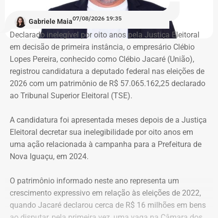
despejos.
07/08/2026 19:35
Gabriele Maia
Declarado inelegível por oito anos pela Justiça Eleitoral
“Nós já sofremos quatro despejos. O objetivo da
em decisão de primeira instância, o empresário Clébio
ocupação é justamente dar ao imóvel uma função social
Lopes Pereira, conhecido como Clébio Jacaré (União),
que atenda as necessidades básicas das famílias. Desde
registrou candidatura a deputado federal nas eleições de
que eu entrei no MLB nunca faltou comida. Só o que falta
2026 com um patrimônio de R$ 57.065.162,25 declarado
mesmo é um teto, um lar para morar. Queremos fazer
ao Tribunal Superior Eleitoral (TSE).
valer um direito constitucional que nunca foi cumprido”
A candidatura foi apresentada meses depois de a Justiça
A Central de Movimentos Populares do Rio de Janeiro
Eleitoral decretar sua inelegibilidade por oito anos em
(CMPRJ) emitiu nota de apoio e solidariedade e lembrou
uma ação relacionada à campanha para a Prefeitura de
que as famílias lutam há anos pelo direito à moradia com
Nova Iguaçu, em 2024.
organização e resistência.
O patrimônio informado neste ano representa um
“Sabemos que a moradia é a base de tudo. Quando um
crescimento expressivo em relação às eleições de 2022,
movimento ocupa um imóvel abandonado ou
quando Jacaré declarou cerca de R$ 16 milhões em bens
subutilizado, mais do que dar um teto, o que já é
ao disputar, pela primeira vez, uma vaga na Câmara dos