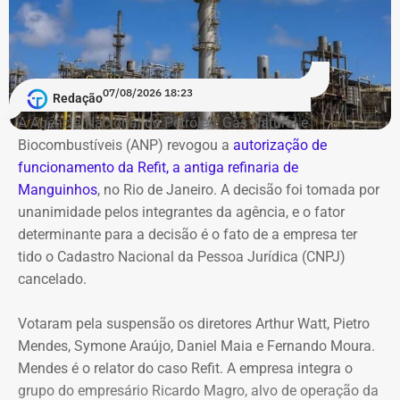
Paulo declarado por R$ 4,11 milhões. Há ainda um
Deputado Fábio Silva em declaração de bens em 2022 — Foto:
apartamento financiado na cidade do Rio de Janeiro,
Reprodução/Divulgacand
estimado em R$ 1,61 milhão.
07/08/2026 18:23
Redação
Antonio Rueda declara Mercedes de
A Agência Nacional do Petróleo, Gás Natural e
R$ 2,35 milhões
Biocombustíveis (ANP) revogou a
autorização de
funcionamento da Refit, a antiga refinaria de
Entre os bens declarados também estão um Mercedes-
Manguinhos
, no Rio de Janeiro. A decisão foi tomada por
Benz AMG G63, avaliado em R$ 2,35 milhões, um
unanimidade pelos integrantes da agência, e o fator
Volkswagen Passat de R$ 115 mil, R$ 709 mil em “bens
determinante para a decisão é o fato de a empresa ter
móveis de uso pessoal” e R$ 35 mil em dinheiro em
tido o Cadastro Nacional da Pessoa Jurídica (CNPJ)
espécie.
cancelado.
Votaram pela suspensão os diretores Arthur Watt, Pietro
Mendes, Symone Araújo, Daniel Maia e Fernando Moura.
Mendes é o relator do caso Refit. A empresa integra o
grupo do empresário Ricardo Magro, alvo de operação da