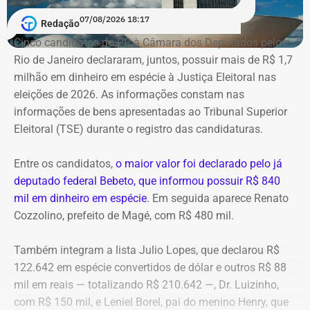
A Polícia Federal indica que a operação era feita de
07/08/2026 18:17
Redação
fachada para não pagar o ICMS na chegada do
Cinco candidatos do PP à Câmara dos Deputados pelo
combustível ao país. Com a Refit postergava de
Rio de Janeiro declararam, juntos, possuir mais de R$ 1,7
pagamentos de impostos, a empresa só deveria pagar o
milhão em dinheiro em espécie à Justiça Eleitoral nas
tributo no momento da venda para o consumidor final,
eleições de 2026. As informações constam nas
algo que nunca foi feito, de acordo com a investigação.
informações de bens apresentadas ao Tribunal Superior
Eleitoral (TSE) durante o registro das candidaturas.
*Com informações do blog do Octávio Guedes, do portal
g1
Entre os candidatos,
o maior valor foi declarado pelo já
deputado federal Bebeto, que informou possuir R$ 840
mil em dinheiro em espécie
. Em seguida aparece Renato
Cozzolino, prefeito de Magé, com R$ 480 mil.
Também integram a lista Julio Lopes, que declarou R$
122.642 em espécie convertidos de dólar e outros R$ 88
mil em reais — totalizando R$ 210.642 —, Dr. Luizinho,
com R$ 150 mil, e Leniel Borel, pai do menino Henry, que