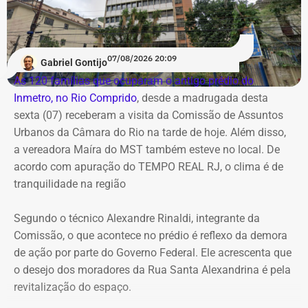
Já no domingo (9), o vento volta a ganhar força. A
previsão aponta rajadas entre 50 km/h e 70 km/h em
07/08/2026 20:09
Gabriel Gontijo
todo o estado do Rio. O aumento está associado à
As 120 famílias que ocuparam o antigo prédio do
chegada de uma nova frente fria, que avança pelo
Inmetro, no Rio Comprido
, desde a madrugada desta
Sudeste.
sexta (07) receberam a visita da Comissão de Assuntos
Urbanos da Câmara do Rio na tarde de hoje. Além disso,
Na cidade do Rio, o domingo será mais quente, com
a vereadora Maíra do MST também esteve no local. De
mínima prevista de 21°C e máxima de 36°C. A previsão
acordo com apuração do TEMPO REAL RJ, o clima é de
indica sol entre nuvens durante o dia, com aumento da
tranquilidade na região
nebulosidade e possibilidade de pancadas de chuva à
noite.
Segundo o técnico Alexandre Rinaldi, integrante da
Comissão, o que acontece no prédio é reflexo da demora
A mudança ocorre com o afastamento da frente fria que
de ação por parte do Governo Federal. Ele acrescenta que
atuou sobre o estado e a aproximação de um novo
o desejo dos moradores da Rua Santa Alexandrina é pela
sistema.
revitalização do espaço.
Com informações do Climatempo.