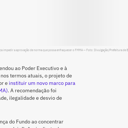
a impedir a aprovação de norma que possa enfraquecer o FMMA — Foto: Divulgação/Prefeitura de 
endou ao Poder Executivo e à
nos termos atuais, o projeto de
or e
instituir um novo marco para
MA)
. A recomendação foi
de, ilegalidade e desvio de
ança do Fundo ao concentrar