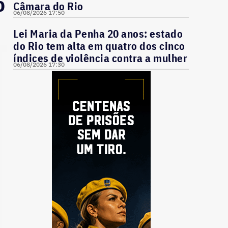
o
Câmara do Rio
06/08/2026 17:50
Lei Maria da Penha 20 anos: estado
do Rio tem alta em quatro dos cinco
índices de violência contra a mulher
06/08/2026 17:30