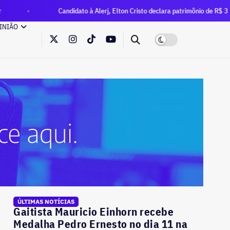
Candidato à Alerj, Elton Cristo declara patrimônio de R$ 3 milhões —
INIÃO
ÚLTIMAS NOTÍCIAS
Gaitista Mauricio Einhorn recebe
Medalha Pedro Ernesto no dia 11 na