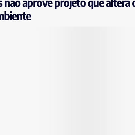
não aprove projeto que altera 
mbiente