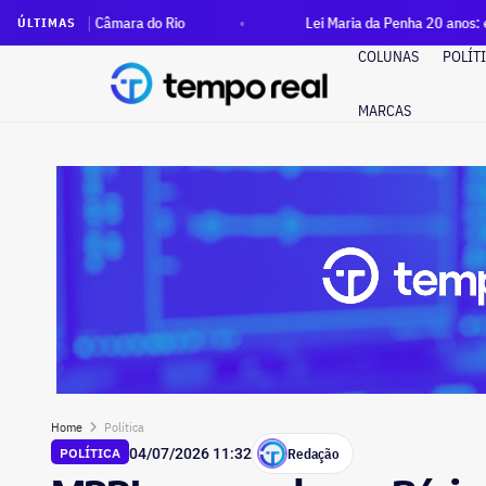
1 na Câmara do Rio
Lei Maria da Penha 20 anos: estado do Ri
ÚLTIMAS
COLUNAS
POLÍT
MARCAS
Home
Política
Redação
POLÍTICA
04/07/2026 11:32