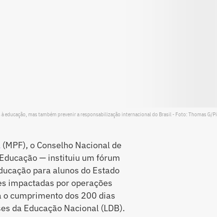
es à educação, mas também prevenir a responsabilização internacional do Brasil - Foto: Thomas G/P
l
(MPF), o Conselho Nacional de
 Educação — instituiu um fórum
educação para alunos do Estado
es impactadas por operações
a o cumprimento dos 200 dias
ases da Educação Nacional (LDB).