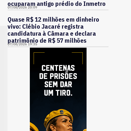
ocuparam antigo prédio do Inmetro
07/08/2026 20:09
Quase R$ 12 milhões em dinheiro
vivo: Clébio Jacaré registra
candidatura à Câmara e declara
patrimônio de R$ 57 milhões
07/08/2026 19:35