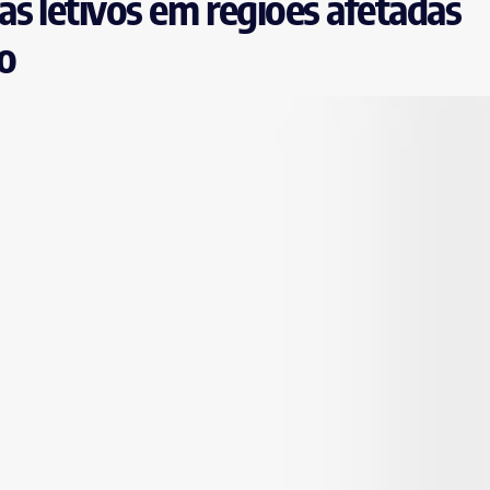
s letivos em regiões afetadas
io