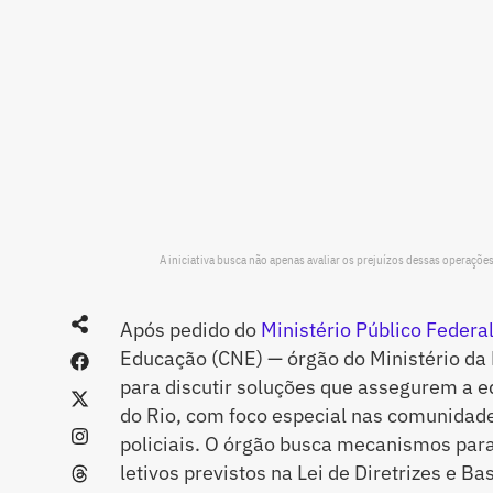
A iniciativa busca não apenas avaliar os prejuízos dessas operaçõ
Após pedido do
Ministério Público Federa
Educação (CNE) — órgão do Ministério da
para discutir soluções que assegurem a 
do Rio, com foco especial nas comunidad
policiais. O órgão busca mecanismos par
letivos previstos na Lei de Diretrizes e B