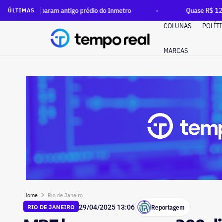
ocuparam antigo prédio do Inmetro
Quase R$ 12 milhões em d
ÚLTIMAS
COLUNAS
POLÍT
MARCAS
Home
Rio de Janeiro
Reportagem
RIO DE JANEIRO
29/04/2025 13:06