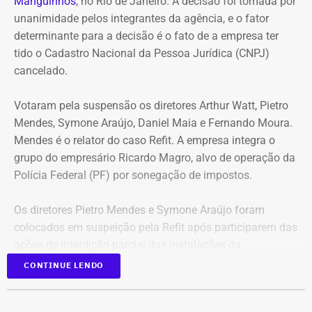
Manguinhos
, no Rio de Janeiro. A decisão foi tomada por
Benz AMG G63, avaliado em R$ 2,35 milhões, um
unanimidade pelos integrantes da agência, e o fator
Volkswagen Passat de R$ 115 mil, R$ 709 mil em “bens
determinante para a decisão é o fato de a empresa ter
móveis de uso pessoal” e R$ 35 mil em dinheiro em
tido o Cadastro Nacional da Pessoa Jurídica (CNPJ)
espécie.
cancelado.
Votaram pela suspensão os diretores Arthur Watt, Pietro
Mendes, Symone Araújo, Daniel Maia e Fernando Moura.
Mendes é o relator do caso Refit. A empresa integra o
grupo do empresário Ricardo Magro, alvo de operação da
Polícia Federal (PF) por sonegação de impostos.
Os diretores Pietro Mendes e Symone Araújo foram
colocados em suspeição pela Refit após participarem das
ações de interdição parcial das instalações da
companhia em setembro de 2025.
CONTINUE LENDO
Mercedes-Benz AMG G63, veículo semelhante ao declarado por Antonio
Eles chegaram a ser afastados do processo pelo Tribunal