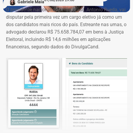
Gabriele Maia
O presidente nacional do União Brasil, Antonio Rueda, vai
disputar pela primeira vez um cargo eletivo já como um
dos candidatos mais ricos do país. Estreante nas urnas, o
advogado declarou R$ 75.658.784,07 em bens à Justiça
Eleitoral, incluindo R$ 14,6 milhões em aplicações
financeiras, segundo dados do DivulgaCand.
Deputado Fábio Silva em declaração de bens em 2026 — Foto:
Reprodução/Divulgacand