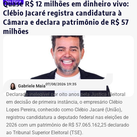
Quase R$ 12 milhões em dinheiro vivo:
POLÍTICA
comentou.
Clébio Jacaré registra candidatura à
Câmara e declara patrimônio de R$ 57
Integrante de movimento afirma que
milhões
ocupação aconteceu após quatro
despdejos
Integrante do Movimento de Luta nos Bairros, Vilas e
Favelas (MLB), dona Enita afirmou que o grupo de
ocupantes chegou ao atual prédio depois de sofrer quatro
despejos.
07/08/2026 19:35
Gabriele Maia
Declarado inelegível por oito anos pela Justiça Eleitoral
“Nós já sofremos quatro despejos. O objetivo da
em decisão de primeira instância, o empresário Clébio
ocupação é justamente dar ao imóvel uma função social
Lopes Pereira, conhecido como Clébio Jacaré (União),
que atenda as necessidades básicas das famílias. Desde
registrou candidatura a deputado federal nas eleições de
que eu entrei no MLB nunca faltou comida. Só o que falta
2026 com um patrimônio de R$ 57.065.162,25 declarado
mesmo é um teto, um lar para morar. Queremos fazer
ao Tribunal Superior Eleitoral (TSE).
valer um direito constitucional que nunca foi cumprido”