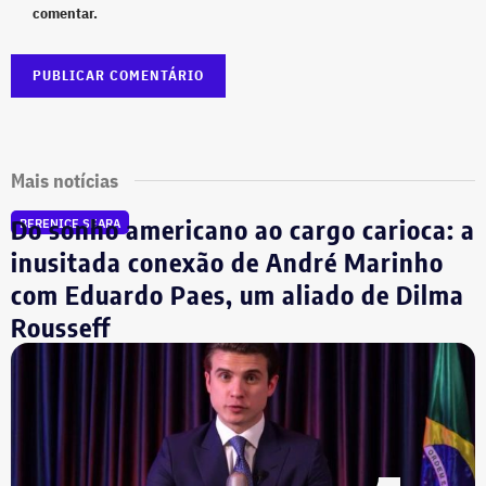
comentar.
Mais notícias
Do sonho americano ao cargo carioca: a
BERENICE SEARA
inusitada conexão de André Marinho
com Eduardo Paes, um aliado de Dilma
Rousseff