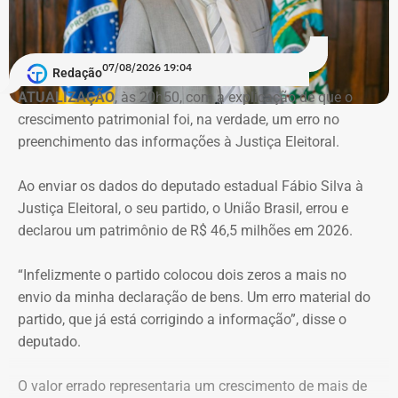
movimentações financeiras investigadas no caso.
Declaração de bens do deputado Rafael Nobre em 2022 — Foto:
Reprodução/Divulgacand
07/08/2026 19:04
Redação
ATUALIZAÇÃO
, às 20h50, com a explicação de que o
crescimento patrimonial foi, na verdade, um erro no
Imóvel de Eduardo Bolsonaro será leiloado por um valor 36% menor ao que
preenchimento das informações à Justiça Eleitoral.
vale originalmente — Foto: REprodução/Google Maps.
Ao enviar os dados do deputado estadual Fábio Silva à
O apartamento que vai à leilão fica na Avenida Pasteu e
Justiça Eleitoral, o seu partido, o União Brasil, errou e
tem cerca de 101 metros quadrados. O imóvel se
declarou um patrimônio de R$ 46,5 milhões em 2026.
encontra no terceiro andar de um edifício de frente para a
Baía de Guanabara.
“Infelizmente o partido colocou dois zeros a mais no
envio da minha declaração de bens. Um erro material do
A Caixa Econômica tentou intimar pessoalmente o ex-
partido, que já está corrigindo a informação”, disse o
deputado federal. Mas como não conseguiu localizá-lo,
deputado.
promoveu a intimação por edital eletrônico publicado nos
dias 5, 6 e 7 de novembro de 2025, concedendo o prazo
O valor errado representaria um crescimento de mais de