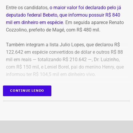
g1
Entre os candidatos,
o maior valor foi declarado pelo já
deputado federal Bebeto, que informou possuir R$ 840
mil em dinheiro em espécie
. Em seguida aparece Renato
Cozzolino, prefeito de Magé, com R$ 480 mil.
Também integram a lista Julio Lopes, que declarou R$
122.642 em espécie convertidos de dólar e outros R$ 88
mil em reais — totalizando R$ 210.642 —, Dr. Luizinho,
com R$ 150 mil, e Leniel Borel, pai do menino Henry, que
informou ter R$ 104,5 mil em dinheiro vivo.
Candidato
Valor declarado em
CONTINUE LENDO
Bebeto
R$ 840.000,00
Renato Cozzolino
R$ 480.000,00
Julio Lopes
R$ 210.642,00*
Dr. Luizinho
R$ 150.000,00
Leniel Borel
R$ 104.500,00