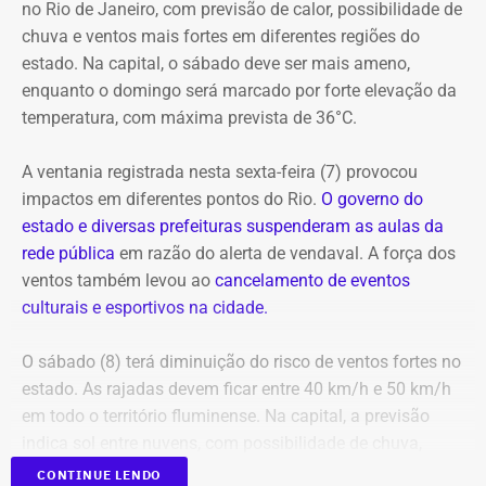
no Rio de Janeiro, com previsão de calor, possibilidade de
E com data retroativa: valendo a partir de 1º de janeiro.
chuva e ventos mais fortes em diferentes regiões do
estado. Na capital, o sábado deve ser mais ameno,
enquanto o domingo será marcado por forte elevação da
temperatura, com máxima prevista de 36°C.
A ventania registrada nesta sexta-feira (7) provocou
impactos em diferentes pontos do Rio.
O governo do
estado e diversas prefeituras suspenderam as aulas da
rede pública
em razão do alerta de vendaval. A força dos
ventos também levou ao
cancelamento de eventos
Em outubro do mesmo ano, foi a vez de o próprio André
culturais e esportivos na cidade.
Marinho pedir para sair.
O sábado (8) terá diminuição do risco de ventos fortes no
A exoneração, assinada no dia 23, encerrou a passagem
estado. As rajadas devem ficar entre 40 km/h e 50 km/h
do rapaz pela Prefeitura do Rio.
em todo o território fluminense. Na capital, a previsão
indica sol entre nuvens, com possibilidade de chuva,
temperaturas entre 20°C e 31°C e ventos fracos na maior
CONTINUE LENDO