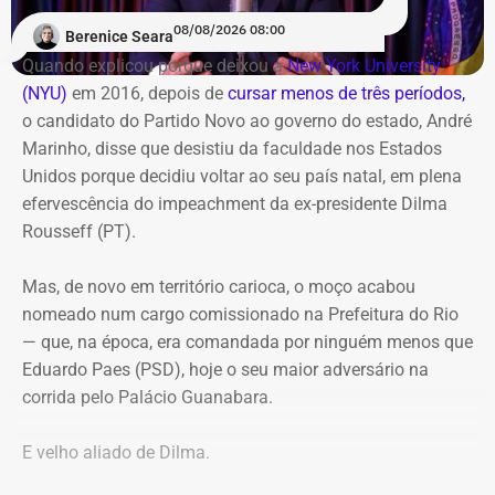
08/08/2026 08:00
Berenice Seara
Quando explicou porque deixou a
New York University
(NYU)
em 2016, depois de
cursar menos de três períodos,
o candidato do Partido Novo ao governo do estado, André
Marinho, disse que desistiu da faculdade nos Estados
Unidos porque decidiu voltar ao seu país natal, em plena
efervescência do impeachment da ex-presidente Dilma
Rousseff (PT).
Mas, de novo em território carioca, o moço acabou
nomeado num cargo comissionado na Prefeitura do Rio
— que, na época, era comandada por ninguém menos que
Eduardo Paes (PSD), hoje o seu maior adversário na
corrida pelo Palácio Guanabara.
E velho aliado de Dilma.