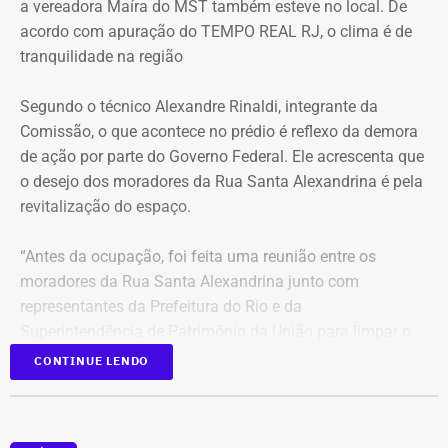
a vereadora Maíra do MST também esteve no local. De
mínima prevista de 21°C e máxima de 36°C. A previsão
acordo com apuração do TEMPO REAL RJ, o clima é de
indica sol entre nuvens durante o dia, com aumento da
tranquilidade na região
nebulosidade e possibilidade de pancadas de chuva à
noite.
Segundo o técnico Alexandre Rinaldi, integrante da
Comissão, o que acontece no prédio é reflexo da demora
A mudança ocorre com o afastamento da frente fria que
de ação por parte do Governo Federal. Ele acrescenta que
atuou sobre o estado e a aproximação de um novo
o desejo dos moradores da Rua Santa Alexandrina é pela
sistema.
revitalização do espaço.
Com informações do Climatempo.
“Antes da ocupação, foi feita uma reunião entre os
moradores da Rua Santa Alexandrina junto com
representantes da Prefeitura do Rio e da
Superintendência de Patrimônio da União para limpar o
terreno até passar para o Arquivo Nacional. Mas o
CONTINUE LENDO
Governo Federal demorou tanto para agir que hoje
aconteceu essa ocupação. O desejo dos moradores daqui
é pela revitalização do prédio com essa nova função”,