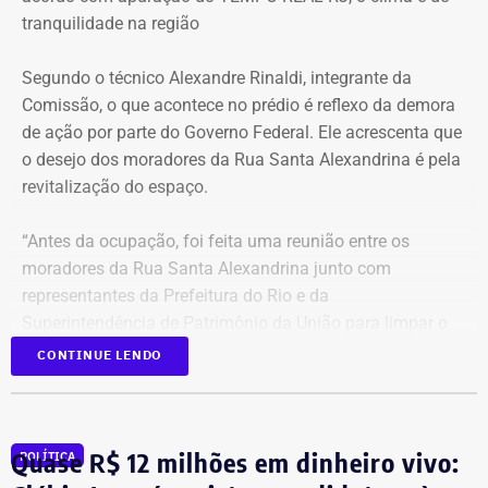
tranquilidade na região
Segundo o técnico Alexandre Rinaldi, integrante da
Comissão, o que acontece no prédio é reflexo da demora
de ação por parte do Governo Federal. Ele acrescenta que
o desejo dos moradores da Rua Santa Alexandrina é pela
revitalização do espaço.
“Antes da ocupação, foi feita uma reunião entre os
moradores da Rua Santa Alexandrina junto com
representantes da Prefeitura do Rio e da
Superintendência de Patrimônio da União para limpar o
terreno até passar para o Arquivo Nacional. Mas o
CONTINUE LENDO
Governo Federal demorou tanto para agir que hoje
aconteceu essa ocupação. O desejo dos moradores daqui
é pela revitalização do prédio com essa nova função”,
Quase R$ 12 milhões em dinheiro vivo:
POLÍTICA
comentou.