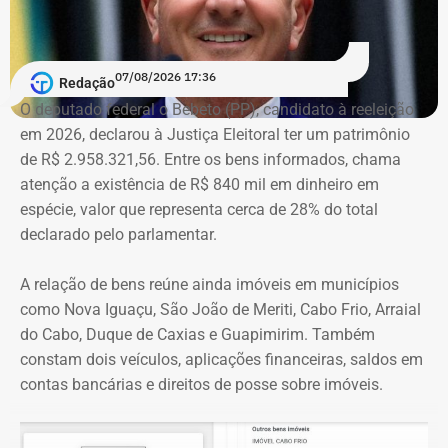
prefeito e integrantes do governo.
A acusação afirma que esses canais passaram a
07/08/2026 17:36
apresentar Crivella como responsável direto por obras,
Redação
serviços e programas públicos. Um exemplo disso,
O deputado federal o Bebeto (PP), candidato à reeleição
segundo a Ação Popular, foram as publicações em que
em 2026, declarou à Justiça Eleitoral ter um patrimônio
Crivella aparece anunciando entregas de obras e
de R$ 2.958.321,56. Entre os bens informados, chama
reformas de praças, além de mensagens em primeira
atenção a existência de R$ 840 mil em dinheiro em
pessoa, como: “Estamos aqui recuperando os aparelhos
espécie, valor que representa cerca de 28% do total
da praça”.
declarado pelo parlamentar.
*Com informações do g1
A relação de bens reúne ainda imóveis em municípios
como Nova Iguaçu, São João de Meriti, Cabo Frio, Arraial
do Cabo, Duque de Caxias e Guapimirim. Também
constam dois veículos, aplicações financeiras, saldos em
contas bancárias e direitos de posse sobre imóveis.