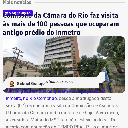
Mais notícias
Comissão da Câmara do Rio faz visita
RIO DE JANEIRO
às mais de 100 pessoas que ocuparam
antigo prédio do Inmetro
07/08/2026 20:09
Gabriel Gontijo
As 120 pessoas que ocuparam o antigo prédio do
Inmetro, no Rio Comprido
, desde a madrugada desta
sexta (07) receberam a visita da Comissão de Assuntos
Urbanos da Câmara do Rio na tarde de hoje. Além disso,
a vereadora Maíra do MST também esteve no local. De
acordo com apuração do TEMPO REAL RJ, o clima é de