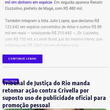
mil em dinheiro em espécie
. Em seguida aparece Renato
Cozzolino, prefeito de Magé, com R$ 480 mil.
Também integram a lista Julio Lopes, que declarou R$
122.642 em espécie convertidos de dólar e outros R$ 88
mil em reais — totalizando R$ 210.642 —, Dr. Luizinho,
com R$ 150 mil, e Leniel Borel, pai do menino Henry, que
informou ter R$ 104,5 mil em dinheiro vivo.
Candidato
Valor declarado em
CONTINUE LENDO
Bebeto
R$ 840.000,00
Renato Cozzolino
R$ 480.000,00
Julio Lopes
R$ 210.642,00*
Tribunal de Justiça do Rio manda
POLÍTICA
Dr. Luizinho
R$ 150.000,00
retomar ação contra Crivella por
Leniel Borel
R$ 104.500,00
suposto uso de publicidade oficial para
*Valor correspondente à soma de R$ 122.642,00 em espécie
promoção pessoal
convertidos de dólar e R$ 88.000,00 em reais declarados em dinheiro