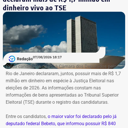
que o mérito da questão seja analisado pela Corte.
dinheiro vivo ao TSE
Segundo as investigações, a refinaria importava
combustível quase pronto, mas fingia que o material era
matéria-prima e simulava uma operação de refino na sua
unidade fantasma de Manguinhos.
A Polícia Federal indica que a operação era feita de
07/08/2026 18:17
Redação
fachada para não pagar o ICMS na chegada do
Cinco candidatos do PP à Câmara dos Deputados pelo
combustível ao país. Com a Refit postergava de
Rio de Janeiro declararam, juntos, possuir mais de R$ 1,7
pagamentos de impostos, a empresa só deveria pagar o
milhão em dinheiro em espécie à Justiça Eleitoral nas
tributo no momento da venda para o consumidor final,
eleições de 2026. As informações constam nas
algo que nunca foi feito, de acordo com a investigação.
informações de bens apresentadas ao Tribunal Superior
Eleitoral (TSE) durante o registro das candidaturas.
*Com informações do blog do Octávio Guedes, do portal
g1
Entre os candidatos,
o maior valor foi declarado pelo já
deputado federal Bebeto, que informou possuir R$ 840