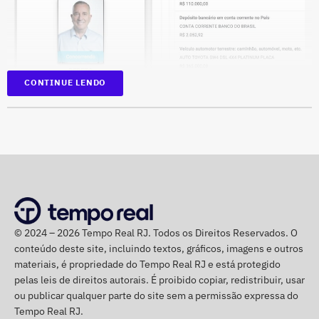
CONTINUE LENDO
Na disputa de 2022, quando foi eleito para a Câmara dos
Deputados, o parlamentar havia informado R$
1.065.439,98 em bens. Na época, mantinha R$ 50 mil em
© 2024 – 2026 Tempo Real RJ. Todos os Direitos Reservados. O
dinheiro vivo.
conteúdo deste site, incluindo textos, gráficos, imagens e outros
materiais, é propriedade do Tempo Real RJ e está protegido
Em quatro anos, o patrimônio de Bebeto cresceu R$
pelas leis de direitos autorais. É proibido copiar, redistribuir, usar
ou publicar qualquer parte do site sem a permissão expressa do
1.892.881,58, alta de 177,7%. Já o valor mantido em
Tempo Real RJ.
espécie saltou de R$ 50 mil para R$ 840 mil, aumento de