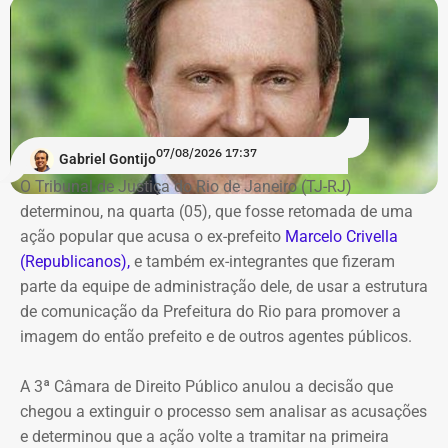
vivo.
Os dados são públicos e ficam disponíveis para consulta
no sistema DivulgaCandContas, do TSE.
07/08/2026 17:37
Gabriel Gontijo
O Tribunal de Justiça do Rio de Janeiro (TJ-RJ)
determinou, na quarta (05), que fosse retomada de uma
ação popular que acusa o ex-prefeito
Marcelo Crivella
(Republicanos),
e também ex-integrantes que fizeram
parte da equipe de administração dele, de usar a estrutura
de comunicação da Prefeitura do Rio para promover a
imagem do então prefeito e de outros agentes públicos.
A 3ª Câmara de Direito Público anulou a decisão que
chegou a extinguir o processo sem analisar as acusações
e determinou que a ação volte a tramitar na primeira