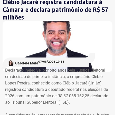
Clébio Jacaré registra candidatura à
Câmara e declara patrimônio de R$ 57
Integrante de movimento afirma que
milhões
ocupação aconteceu após quatro
despdejos
Integrante do Movimento de Luta nos Bairros, Vilas e
Favelas (MLB), dona Enita afirmou que o grupo de
ocupantes chegou ao atual prédio depois de sofrer quatro
despejos.
07/08/2026 19:35
Gabriele Maia
Declarado inelegível por oito anos pela Justiça Eleitoral
“Nós já sofremos quatro despejos. O objetivo da
em decisão de primeira instância, o empresário Clébio
ocupação é justamente dar ao imóvel uma função social
Lopes Pereira, conhecido como Clébio Jacaré (União),
que atenda as necessidades básicas das famílias. Desde
registrou candidatura a deputado federal nas eleições de
que eu entrei no MLB nunca faltou comida. Só o que falta
2026 com um patrimônio de R$ 57.065.162,25 declarado
mesmo é um teto, um lar para morar. Queremos fazer
ao Tribunal Superior Eleitoral (TSE).
valer um direito constitucional que nunca foi cumprido”