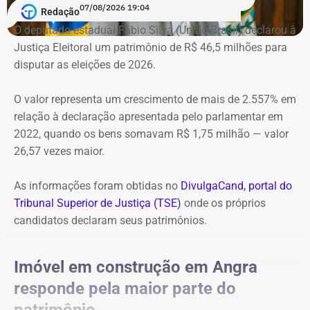
07/08/2026 19:04
Redação
O deputado estadual Fábio Silva (União Brasil) declarou à
Justiça Eleitoral um patrimônio de R$ 46,5 milhões para
disputar as eleições de 2026.
Imóvel de Eduardo Bolsonaro será leiloado por um valor 36% menor ao que
vale originalmente — Foto: REprodução/Google Maps.
O valor representa um crescimento de mais de 2.557% em
relação à declaração apresentada pelo parlamentar em
O apartamento que vai à leilão fica na Avenida Pasteu e
2022, quando os bens somavam R$ 1,75 milhão — valor
tem cerca de 101 metros quadrados. O imóvel se
26,57 vezes maior.
encontra no terceiro andar de um edifício de frente para a
Baía de Guanabara.
As informações foram obtidas no
DivulgaCand, portal do
Tribunal Superior de Justiça (TSE)
onde os próprios
A Caixa Econômica tentou intimar pessoalmente o ex-
candidatos declaram seus patrimônios.
deputado federal. Mas como não conseguiu localizá-lo,
promoveu a intimação por edital eletrônico publicado nos
Imóvel em construção em Angra
dias 5, 6 e 7 de novembro de 2025, concedendo o prazo
responde pela maior parte do
legal para regularização da dívida. Posteriormente, a
propriedade foi consolidada em nome da Caixa em 30 de