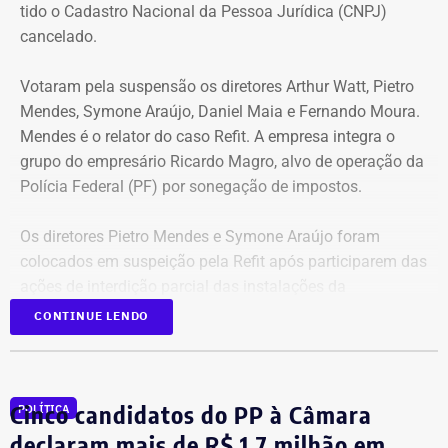
móveis de uso pessoal” e R$ 35 mil em dinheiro em
tido o Cadastro Nacional da Pessoa Jurídica (CNPJ)
espécie.
cancelado.
Votaram pela suspensão os diretores Arthur Watt, Pietro
Mendes, Symone Araújo, Daniel Maia e Fernando Moura.
Mendes é o relator do caso Refit. A empresa integra o
grupo do empresário Ricardo Magro, alvo de operação da
Polícia Federal (PF) por sonegação de impostos.
Os diretores Pietro Mendes e Symone Araújo foram
colocados em suspeição pela Refit após participarem das
ações de interdição parcial das instalações da
companhia em setembro de 2025.
CONTINUE LENDO
Mercedes-Benz AMG G63, veículo semelhante ao declarado por Antonio
Eles chegaram a ser afastados do processo pelo Tribunal
Rueda em sua prestação de bens à Justiça Eleitoral – Foto:
Regional Federal da 1ª Região (TRF1). Em decisão
Cinco candidatos do PP à Câmara
Reprodução/Internet
POLÍTICA
liminar, porém, o Superior Tribunal de Justiça (STJ)
garantiu a participação dos dois diretores na votação até
declaram mais de R$ 1,7 milhão em