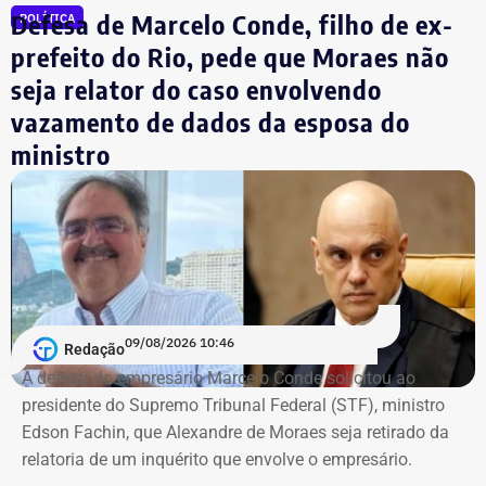
Defesa de Marcelo Conde, filho de ex-
POLÍTICA
prefeito do Rio, pede que Moraes não
seja relator do caso envolvendo
vazamento de dados da esposa do
ministro
09/08/2026 10:46
Redação
A defesa do empresário Marcelo Conde solicitou ao
presidente do Supremo Tribunal Federal (STF), ministro
Edson Fachin, que Alexandre de Moraes seja retirado da
relatoria de um inquérito que envolve o empresário.