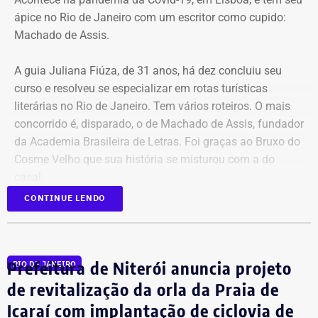
ápice no Rio de Janeiro com um escritor como cupido:
A medida de prisão, à época, ocorreu mesmo com parecer
Machado de Assis.
contrário da Procuradoria-Geral da República (PGR), que
não identificou riscos ou provas suficientes para justificar
A guia Juliana Fiúza, de 31 anos, há dez concluiu seu
a custódia cautelar de Marcelo Conde naquele momento.
curso e resolveu se especializar em rotas turísticas
literárias no Rio de Janeiro. Tem vários roteiros. O mais
Com informações do portal “Metrópoles”.
concorrido é, disparado, o de Machado de Assis, fundador
da Academia Brasileira de Letras. Foi graças ao Bruxo do
Cosme Velho que sua história se misturou com a do
casal.
CONTINUE LENDO
Durante a pandemia, Rui Carvalho e Sofia Vicente
dedicaram parte do seu tempo à literatura, participando
de um clube. Descobriram que eram apaixonados por
Prefeitura de Niterói anuncia projeto
RIO DE JANEIRO
Machado de Assis. Mais um pouco e descobriram-se,
agora, apaixonados um pelo outro. Depois do casamento,
de revitalização da orla da Praia de
os portugueses procuraram Juliana, que conheceram
Icaraí com implantação de ciclovia de