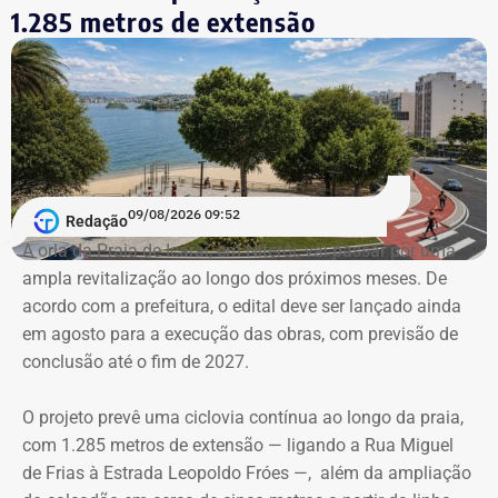
através das redes sociais, para comemorar a lua de mel
1.285 metros de extensão
de um jeito diferente e especial: fazendo o roteiro literário
de Machado de Assis no Rio.
Personagens de uma história contada
e recontada
09/08/2026 09:52
E as artes do bruxo vão mais longe e criam outra
Redação
conexão. O arquiteto e historiador Nireu Cavalcanti tem
A orla da Praia de Icaraí, em Niterói, vai passar por uma
um sonho. Nele, caminham pelas ruas do Rio de Janeiro
ampla revitalização ao longo dos próximos meses. De
Bentinho, olhando para os lados, desconfiado do que
acordo com a prefeitura, o edital deve ser lançado ainda
aconteceu no passado. O filósofo Quincas Borba filosofa
em agosto para a execução das obras, com previsão de
e se pergunta onde errou. Ao mesmo tempo, o transeunte
conclusão até o fim de 2027.
precisa ter cuidado com seus trejeitos. Podem ser mal
interpretados por um tal Dr. Simão Bacamarte, que não
O projeto prevê uma ciclovia contínua ao longo da praia,
hesitará em levar o desavisado para uma internação
com 1.285 metros de extensão — ligando a Rua Miguel
compulsória. Na mente de Nireu, os personagens de um
de Frias à Estrada Leopoldo Fróes —, além da ampliação