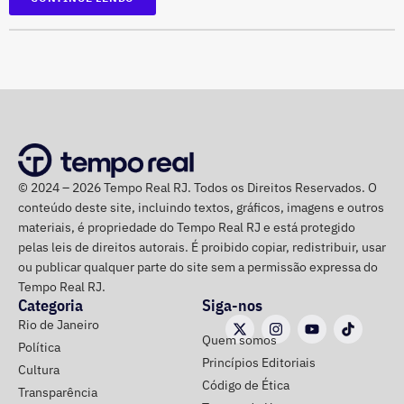
universidades e representação institucional. Mas os
aparecem na lista cerca de R$ 177 mil em aplicações e
próprios registros apresentam erros evidentes. Há viagens
fundos.
com datas preenchidas com um mês inexistente ou até
com o ano registrado como “20255”.
Também há casos de textos repetidos em missões
diferentes. Em viagens para Argentina, França, Itália e
Emirados Árabes Unidos, por exemplo, foi usada a
© 2024 – 2026 Tempo Real RJ. Todos os Direitos Reservados. O
mesma justificativa que menciona uma aproximação
conteúdo deste site, incluindo textos, gráficos, imagens e outros
com o “cenário acadêmico norte-americano”, mesmo
materiais, é propriedade do Tempo Real RJ e está protegido
quando o destino não era os Estados Unidos.
pelas leis de direitos autorais. É proibido copiar, redistribuir, usar
ou publicar qualquer parte do site sem a permissão expressa do
Essas inconsistências, somadas aos pagamentos
Tempo Real RJ.
Categoria
Siga-nos
registrados de forma genérica, permitem identificar o
Rio de Janeiro
forte aumento dos gastos e das viagens internacionais
Quem somos
Política
da cúpula do governo. Por outro lado, o detalhamento
Princípios Editoriais
Cultura
das viagens continua pouco transparente.
Código de Ética
Transparência