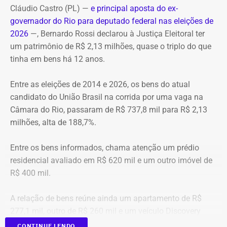
controlar o fogo.
Transmissão: Canal Band, BandNews FM e YouTube do
Cláudio Castro (PL) —
e principal aposta do ex-
internacionais.
TEMPO REAL
governador do Rio para deputado federal nas eleições de
A operação mobilizou cerca de 40 militares, 11 viaturas e
Pré-hora: 19h, com cobertura especial pelo YouTube do
2026
—, Bernardo Rossi declarou à Justiça Eleitoral ter
Travancas foi exonerado da Casa Civil
em março deste
4 unidades operacionais.
TEMPO REAL
um patrimônio de R$ 2,13 milhões, quase o triplo do que
ano após dizer que o “Palácio Guanabara é o gabinete do
tinha em bens há 12 anos.
crime organizado”, em uma participação no podcast
Com informações do portal “g1”.
“Pode Garotinho?”.
Entre as eleições de 2014 e 2026, os bens do atual
candidato do União Brasil na corrida por uma vaga na
Viagens internacionais sob pretexto
Câmara do Rio, passaram de R$ 737,8 mil para R$ 2,13
acadêmico
milhões, alta de 188,7%.
Apenas no exercício de 2025, as despesas ligadas a
Entre os bens informados, chama atenção um prédio
Victor Travancas dispararam e chegaram a R$ 228,6 mil,
residencial avaliado em R$ 620 mil e um outro imóvel de
distribuídas em viagens para destinos que incluem Roma,
R$ 400 mil.
Madri, Nova York, Paris, Amsterdã e Barcelona.
A relação de bens reúne ainda um apartamento de R$
As justificativas oficiais para as viagens do subsecretário
277,1 mil, outro de R$ 260 mil e um veículo Discovery
costumam citar cooperação internacional, visitas a
D300, ano 2023, declarado por R$ 330 mil. Também
CONTINUE LENDO