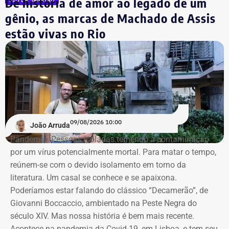
De história de amor ao legado de um
RIO DE JANEIRO
Marcelo Conde é filho do ex-prefeito do Rio Luiz Paulo
gênio, as marcas de Machado de Assis
Conde, que morreu em 2015. Ele nega qualquer
estão vivas no Rio
irregularidade envolvendo os dados de Viviane Barci e
afirma que as acusações são infundadas.
As investigações da Polícia Federal apontam que o
empresário teria pagado R$ 4,5 mil ao contador
Washington Travassos de Azevedo para obter as
informações fiscais de forma ilegal. Travassos, apontado
09/08/2026 10:00
João Arruda
como o executor do acesso indevido aos sistemas da
Pandemia. Pessoas isoladas temendo a contaminação
Receita Federal, está preso desde março.
por um vírus potencialmente mortal. Para matar o tempo,
reúnem-se com o devido isolamento em torno da
O caso tramita no âmbito do chamado Inquérito das Fake
literatura. Um casal se conhece e se apaixona.
News. Em abril, a Polícia Federal cumpriu mandados de
Poderíamos estar falando do clássico “Decamerão”, de
busca e apreensão em endereços ligados ao empresário,
Giovanni Boccaccio, ambientado na Peste Negra do
que se apresentou às autoridades após a emissão de
século XIV. Mas nossa história é bem mais recente.
uma ordem de prisão preventiva expedida por Moraes.
Acontece na pandemia da Covid-19, em Lisboa, e tem seu