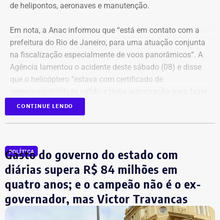
de helipontos, aeronaves e manutenção.
Em nota, a Anac informou que “está em contato com a
prefeitura do Rio de Janeiro, para uma atuação conjunta
na fiscalização especialmente de voos panorâmicos”. A
Agência lamentou o acidente deste sábado (08) e disse
que o helicóptero “estava com certificado de
aeronavegabilidade válido e tinha autorização para fazer
serviço aéreo especializado (SAE) de voo panorâmico,
CONTINUE LENDO
conforme informações do Registro Aeronáutico Brasileiro
(RAB)”.
Evento vai discutir a proposta do arquiteto
Gasto do governo do estado com
POLÍTICA
Em 55 dias, dois acidentes com
diárias supera R$ 84 milhões em
Intervenções arquitetônicas para
helicópteros deixam 10 mortos no
quatro anos; e o campeão não é o ex-
preservar a memória
Rio
governador, mas Victor Travancas
A proposta do arquiteto e historiador inclui intervenções
A queda da aeronave que resultou na morte de três