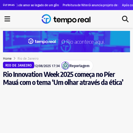
io, pede que Moraes não seja relator do caso envolvendo vazamento de dados da esposa do minist
ria de amor ao legado de um gênio, as marcas de Machado de Assis estão vivas no Rio
Prefeitura de Niterói anuncia projeto de revitalização da orla 
Após cobrança de Ca
ÚLTIMAS
Home
Rio de Janeiro
Reportagem
RIO DE JANEIRO
12/08/2025 17:34
Rio Innovation Week 2025 começa no Píer
Mauá com o tema ‘Um olhar através da ética’