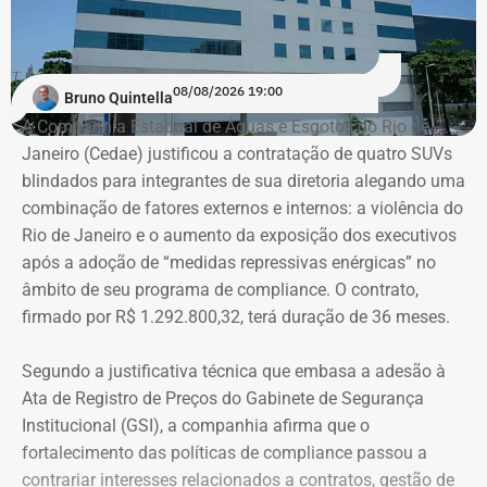
cresceu. Elas representavam 9,4% dos pagamentos em
entusiasta. Trata-se do desembargador João Batista
2022 e passaram a responder por 20,3% em 2023, 21,1%
Damasceno, presidente do Fórum Permanente de
em 2025 e 19,4% no acumulado de 2026.
Sociologia Jurídica da Escola de Magistratura.
08/08/2026 19:00
Bruno Quintella
Os dados
foram extraídos do Portal da Transparência e
“Machado de Assis pode ser considerado um dos
A Companhia Estadual de Águas e Esgotos do Rio de
do Sistema de Execução Orçamentária e Financeira do
fundadores da literatura brasileira. O que tínhamos, antes
Janeiro (Cedae) justificou a contratação de quatro SUVs
Estado do Rio de Janeiro (SIAFE-RJ)
.
da Indendência (1822), era literatura portuguesa. No caso
blindados para integrantes de sua diretoria alegando uma
do roteiro da Cidade Machadiana, temos ainda muita
combinação de fatores externos e internos: a violência do
coisa que pode se perder com o tempo caso nada seja
Rio de Janeiro e o aumento da exposição dos executivos
Aumento de gastos com viagens ao
feito”, alerta Damasceno.
após a adoção de “medidas repressivas enérgicas” no
exterior
âmbito de seu programa de compliance. O contrato,
firmado por R$ 1.292.800,32, terá duração de 36 meses.
Registros imortais e um pouco de
Entre janeiro de 2022 e 14 de julho de 2026, a base
estadual registrou R$ 84,13 milhões em pagamentos
fofoca literária
Segundo a justificativa técnica que embasa a adesão à
relacionados a diárias. Desse total, R$ 69,45 milhões
Ata de Registro de Preços do Gabinete de Segurança
foram contabilizados como deslocamentos dentro do
O desembargador é tão apaixonado pela obra do escritor
Institucional (GSI), a companhia afirma que o
país e R$ 14,68 milhões como viagens ao exterior.
que, pesquisando textos de vários literatos brasileiros,
fortalecimento das políticas de compliance passou a
escreveu o artigo ”Machado de Assis: Talaricagem,
contrariar interesses relacionados a contratos, gestão de