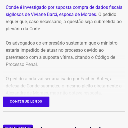
Conde é investigado por suposta compra de dados fiscais
sigilosos de Viviane Barci, esposa de Moraes
. O pedido
requer que, caso necessário, a questão seja submetida ao
plenário da Corte.
Os advogados do empresário sustentam que o ministro
estaria impedido de atuar no processo devido ao
parentesco com a suposta vítima, citando o Código de
Processo Penal.
O pedido ainda vai ser analisado por Fachin. Antes, a
defesa de Conde submeteu o mesmo pleito diretamente a
Alexandre de Moraes, mas não obteve resposta.
CONTINUE LENDO
Acusado de pagar R$ 4,5 mil por
dados, Marcelo Conde nega denúncia