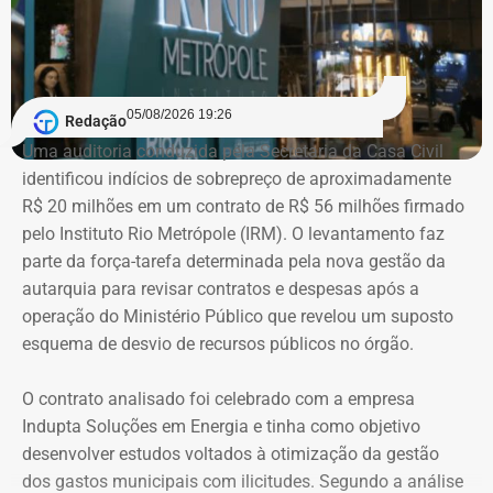
97.555,75.
As declarações de bens são prestadas pelos próprios
candidatos à Justiça Eleitoral e podem considerar os
05/08/2026 19:26
Redação
valores históricos de aquisição dos bens, e não
Uma auditoria conduzida pela Secretaria da Casa Civil
necessariamente seus preços de mercado.
identificou indícios de sobrepreço de aproximadamente
R$ 20 milhões em um contrato de R$ 56 milhões firmado
O crescimento patrimonial, por si só, não indica a
pelo Instituto Rio Metrópole (IRM). O levantamento faz
existência de irregularidades.
parte da força-tarefa determinada pela nova gestão da
autarquia para revisar contratos e despesas após a
operação do Ministério Público que revelou um suposto
esquema de desvio de recursos públicos no órgão.
O contrato analisado foi celebrado com a empresa
Indupta Soluções em Energia e tinha como objetivo
desenvolver estudos voltados à otimização da gestão
dos gastos municipais com ilicitudes. Segundo a análise