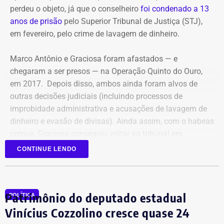
perdeu o objeto, já que o conselheiro
foi condenado a 13
anos de prisão
pelo Superior Tribunal de Justiça (STJ),
em fevereiro, pelo crime de lavagem de dinheiro.
Marco Antônio e Graciosa foram afastados — e
chegaram a ser presos — na Operação Quinto do Ouro,
em 2017. Depois disso, ambos ainda foram alvos de
outras decisões judiciais (incluindo processos de
improbidade administrativa e acusações de lavagem de
dinheiro e evasão de divisas). Ainda assim, com o habeas
corpus, Graciosa conseguiu voltar ao tribunal em
setembro de 2025.
CONTINUE LENDO
Mesmo com a condenação de fevereiro, não foi preso,
porque ainda cabe recurso.
Patrimônio do deputado estadual
POLÍTICA
Mas, agora, que o ministro do Supremo afirmou que o
Vinícius Cozzolino cresce quase 24
habeas corpus não vale mais, pode ser afastado do cargo