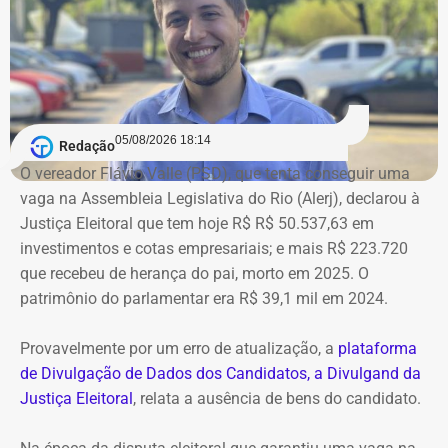
Bens declarados por André Marinho (Novo) à Justiça Eleitoral — Foto:
05/08/2026 18:14
Redação
Reprodução/Divulgacand
O vereador Flávio Valle (PSD), que tenta conseguir uma
vaga na Assembleia Legislativa do Rio (Alerj), declarou à
Justiça Eleitoral que tem hoje R$ R$ 50.537,63 em
investimentos e cotas empresariais; e mais R$ 223.720
que recebeu de herança do pai, morto em 2025. O
patrimônio do parlamentar era R$ 39,1 mil em 2024.
Provavelmente por um erro de atualização, a
plataforma
de Divulgação de Dados dos Candidatos, a Divulgand da
Justiça Eleitoral
, relata a ausência de bens do candidato.