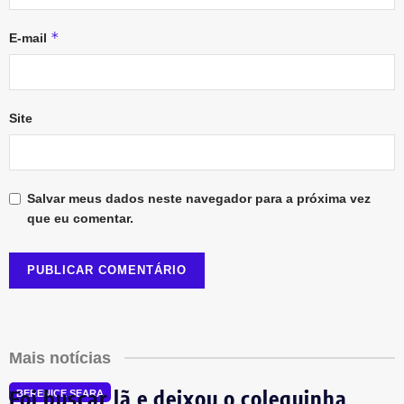
*
E-mail
Site
Salvar meus dados neste navegador para a próxima vez
que eu comentar.
Mais notícias
Foi buscar lã e deixou o coleguinha
BERENICE SEARA