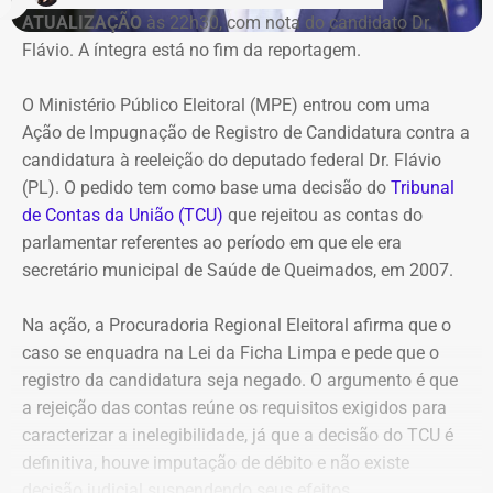
ATUALIZAÇÃO
às 22h30, com nota do candidato Dr.
Flávio. A íntegra está no fim da reportagem.
Refit não teria honrado os
pagamentos
O Ministério Público Eleitoral (MPE) entrou com uma
Ação de Impugnação de Registro de Candidatura contra a
O governo também sustenta que os responsáveis pela
candidatura à reeleição do deputado federal Dr. Flávio
Refit descumpriram o parcelamento especial firmado
(PL). O pedido tem como base uma decisão do
Tribunal
para quitar débitos tributários. Conforme a PGE, as
de Contas da União (TCU)
que rejeitou as contas do
parcelas deixaram de ser pagas por mais de 90 dias,
parlamentar referentes ao período em que ele era
situação que, segundo a legislação, autoriza o
secretário municipal de Saúde de Queimados, em 2007.
cancelamento do acordo e a decretação da falência.
Na ação, a Procuradoria Regional Eleitoral afirma que o
Outro ponto destacado é que, mesmo após aderir ao
caso se enquadra na Lei da Ficha Limpa e pede que o
parcelamento, a empresa teria acumulado mais de R$ 1,8
registro da candidatura seja negado. O argumento é que
bilhão em novos débitos com o Estado. Segundo a
a rejeição das contas reúne os requisitos exigidos para
Procuradoria, esse montante supera em mais do que o
caracterizar a inelegibilidade, já que a decisão do TCU é
dobro o valor pago durante a vigência do acordo,
definitiva, houve imputação de débito e não existe
evidenciando que o benefício não foi suficiente para
decisão judicial suspendendo seus efeitos.