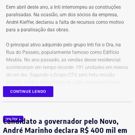
Eem abril deste ano, a Inti interrompeu as construções
paralisadas. Na ocasião, um dos sócios da empresa,
André Kieffer, declarou a falta de recursos como motivo
para a paralisação das obras.
O principal ativo adquirido pelo grupo Inti foi o Ora, na
Rua do Passeio, popularmente famoso como Edifício
Mesbla. No ano passado, as vendas desse residencial
aconteceram em tempo recorde: 191 unidades em menos
de um dia. Segundo o Grupo CTV, será feita revisão
técnica, jurídica e financeira de cada empreendimento,
antes da retomada dos canteiros. Cronogramas de
CONTINUE LENDO
entrega terão novas datas. Também haverá a definição
quanto capital permanecerá protegido para cada obra.
Em junho, o grupo XP concluiu a venda dos créditos para
Candidato a governador pelo Novo,
a Artesanal investimentos.
POLÍTICA
André Marinho declara R$ 400 mil em