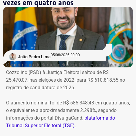
vezes em quatro anos
a qualquer momento. De novo.
Na prática, a manifestação do
ministro extingue o processo
O próprio Nunes Marques havia concedido o habeas
05/08/2026 20:00
João Pedro Lima
corpus a Graciosa, citando o “excesso de prazo da
O patrimônio declarado pelo deputado estadual Vinícius
medida cautelar de afastamento do cargo”, uma vez que
Cozzolino (PSD) à Justiça Eleitoral saltou de R$
ainda não havia, na ocasião, sentença condenatória no
25.470,07, nas eleições de 2022, para R$ 610.818,55 no
processo em que Graciosa era réu no processo por
registro de candidatura de 2026.
lavagem de dinheiro, que se arrastava desde 2021.
O aumento nominal foi de R$ 585.348,48 em quatro anos,
Mas a decisão, e a condenação, acabaram saindo cinco
o equivalente a aproximadamente 2.298%, segundo
meses depois.
informações do portal DivulgaCand,
plataforma do
Tribunal Superior Eleitoral (TSE)
.
Na prática, a manifestação do ministro extinguiu o
processo — que perdeu a razão de existir após a