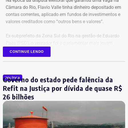
Na época da disputa eleitoral que garantiu uma vaga na
Câmara do Rio, Flavio Valle tinha dinheiro depositado em
contas correntes, aplicado em fundos de investimentos e
valores creditados como “outros bens e valores”.
Ex-subprefeito da Zona Sul do Rio na gestão de Eduardo
Paes (PSD), o vereador foi o parlamentar mais jovem
eleito na última legislatura da Câmara e agora disputa,
CONTINUE LENDO
pela primeira vez, o cargo de deputado estadual.
Governo do estado pede falência da
POLÍTICA
Refit na Justiça por dívida de quase R$
26 bilhões