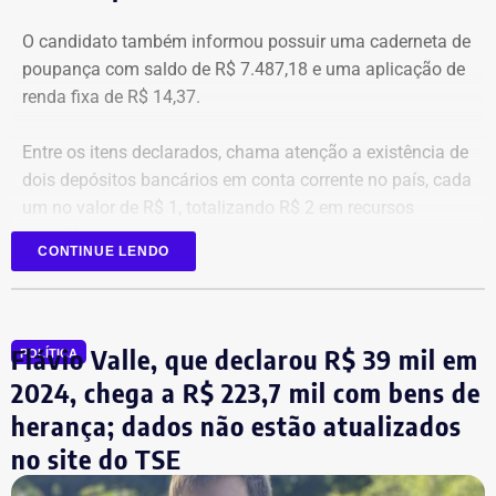
O candidato também informou possuir uma caderneta de
poupança com saldo de R$ 7.487,18 e uma aplicação de
renda fixa de R$ 14,37.
Entre os itens declarados, chama atenção a existência de
dois depósitos bancários em conta corrente no país, cada
um no valor de R$ 1, totalizando R$ 2 em recursos
mantidos em contas correntes.
CONTINUE LENDO
A tenente-coronel da Polícia Militar Erigreyce Monteiro
(Novo), vice na chapa de Marinho, declarou R$ 515 mil
em bens, relativos a um apartamento.
Flávio Valle, que declarou R$ 39 mil em
POLÍTICA
2024, chega a R$ 223,7 mil com bens de
herança; dados não estão atualizados
no site do TSE