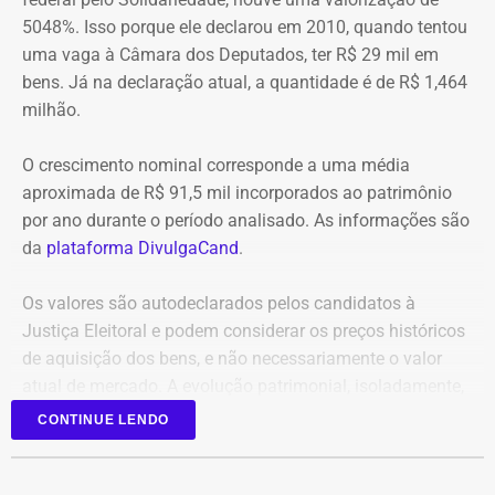
Equipes do quartel do Grajaú do Corpo de Bombeiros
confiabilidade das informações produzidas. O relatório
5048%. Isso porque ele declarou em 2010, quando tentou
seguem no local trabalhando para controlar o incêndio.
foi encaminhado ao Ministério Público, ao Tribunal de
uma vaga à Câmara dos Deputados, ter R$ 29 mil em
Até o momento, não há informação sobre feridos.
Contas e ao Conselho Administrativo de Defesa
bens. Já na declaração atual, a quantidade é de R$ 1,464
Também não se sabe o que causou o fogo na área.
Econômica (Cade).
milhão.
O crescimento nominal corresponde a uma média
Nova gestão amplia pente-fino no
aproximada de R$ 91,5 mil incorporados ao patrimônio
instituto
por ano durante o período analisado. As informações são
da
plataforma DivulgaCand
.
As novas suspeitas surgem menos de um mês após o
Instituto Rio Metrópole ser alvo de uma operação do
Os valores são autodeclarados pelos candidatos à
Ministério Público que investigou um suposto esquema
Justiça Eleitoral e podem considerar os preços históricos
de desvio de recursos públicos de aproximadamente R$
de aquisição dos bens, e não necessariamente o valor
86 milhões.
atual de mercado. A evolução patrimonial, isoladamente,
não representa indício de irregularidade.
CONTINUE LENDO
Na ocasião, seis pessoas foram presas, entre elas o então
presidente do instituto, David Perini Vermelho, o diretor de
Planejamento e Projetos, Maurício Silva, e o procurador