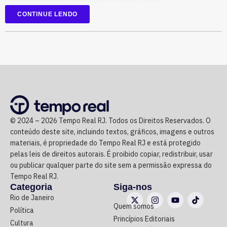
regularizar sua situação fiscal.
CONTINUE LENDO
Atualmente deputado federal, Dr. Flávio também foi
Na avaliação da PGE, manter a recuperação judicial
prefeito de Paracambi, secretário de Saúde de Queimados
nessas condições apenas prolonga a crise financeira da
e secretário estadual de Agricultura do Rio.
empresa, prejudica a arrecadação de impostos, afeta a
concorrência no setor e aumenta os riscos para credores
TCU apontou que Dr. Flávio geriu
e para o mercado.
recursos do SUS sem apresentar os
Com informações do blog do Octavio Guedes, do G1.
comprovantes necessários
© 2024 – 2026 Tempo Real RJ. Todos os Direitos Reservados. O
conteúdo deste site, incluindo textos, gráficos, imagens e outros
O caso envolve uma Tomada de Contas Especial sobre
materiais, é propriedade do Tempo Real RJ e está protegido
recursos do Sistema Único de Saúde (SUS) usados em
pelas leis de direitos autorais. É proibido copiar, redistribuir, usar
2007, quando Dr. Flávio comandava a Saúde de
ou publicar qualquer parte do site sem a permissão expressa do
Tempo Real RJ.
Queimados.
Categoria
Siga-nos
Rio de Janeiro
Segundo o Ministério Público, o TCU concluiu que parte
Quem somos
Política
das despesas realizadas com verbas federais não foi
Princípios Editoriais
Cultura