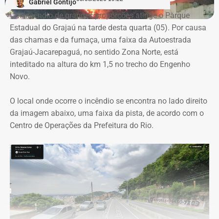
Gabriel Gontijo
empresas concorrentes, além de falhas na elaboração do
Um incêndio de grandes proporções atinge o Parque
termo de referência.
Estadual do Grajaú na tarde desta quarta (05). Por causa
das chamas e da fumaça, uma faixa da Autoestrada
Outro ponto que chamou a atenção dos técnicos foi a
Grajaú-Jacarepaguá, no sentido Zona Norte, está
ausência de critérios objetivos para justificar a
inteditado na altura do km 1,5 no trecho do Engenho
contratação da equipe prevista. Em uma das fases do
Novo.
projeto, o contrato estimava a atuação de 76
profissionais durante 12 meses, com remuneração média
O local onde ocorre o incêndio se encontra no lado direito
superior a R$ 28 mil. Em alguns casos, como o de
da imagem abaixo, uma faixa da pista, de acordo com o
consultores especializados, os valores chegavam a quase
Centro de Operações da Prefeitura do Rio.
R$ 75 mil por profissional, sem que houvesse justificativa
técnica para esse dimensionamento.
Serviços pagos teriam reaproveitado
dados já existentes
O relatório também questiona a efetiva entrega dos