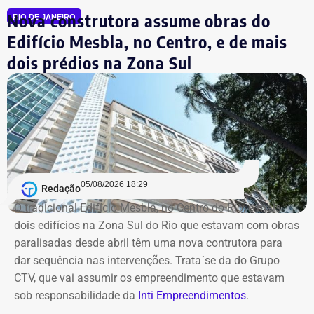
Marcelo Lopes da Silva
. Todos acabaram afastados de
Nova construtora assume obras do
RIO DE JANEIRO
suas funções após a operação.
Edifício Mesbla, no Centro, e de mais
dois prédios na Zona Sul
Desde então, a presidência interina do IRM passou a ser
exercida pelo secretário Roberto Leão, que determinou a
realização de uma auditoria completa nas contas e
Declaração de Lauro Boto em 2026 — Foto: Reprodução/DivulgaCand
contratos da autarquia. O prazo estabelecido para
conclusão dos trabalhos é de 60 dias.
Segundo a atual gestão, os levantamentos preliminares
indicam que o instituto vinha sendo utilizado para
05/08/2026 18:29
Redação
descentralizar recursos públicos por meio de
O tradicional Edifício Mesbla, no Centro do Rio, e mais
contratações com baixo nível de controle, aproveitando a
dois edifícios na Zona Sul do Rio que estavam com obras
maior flexibilidade financeira conferida à natureza
paralisadas desde abril têm uma nova contrutora para
jurídica da autarquia.
dar sequência nas intervenções. Trata´se da do Grupo
CTV, que vai assumir os empreendimento que estavam
COM INFORMAÇÕES DO RJ2/TV GLOBO
sob responsabilidade da
Inti Empreendimentos
.
Declaração de Lauro Boto em 2010 — Foto: Reprodução/DivulgaCand