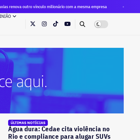
ulo milionário com a mesma empresa
Eleições 2026: primeir
INIÃO
ÚLTIMAS NOTÍCIAS
Água dura: Cedae cita violência no
Rio e compliance para alugar SUVs