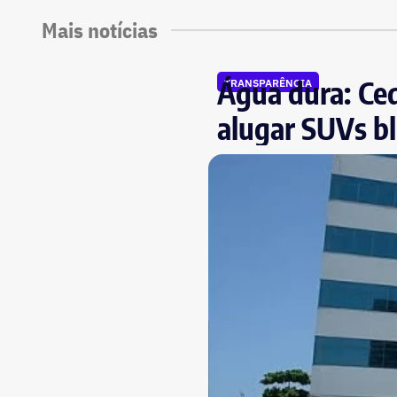
Mais notícias
Água dura: Ced
TRANSPARÊNCIA
alugar SUVs bl