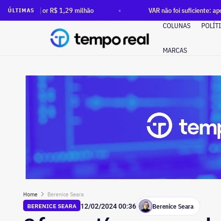
29 milhão
VAR não foi suficiente: após ordem do TCE para a
ÚLTIMAS
COLUNAS
POLÍT
MARCAS
Home
Berenice Seara
Berenice Seara
BERENICE SEARA
12/02/2024 00:36