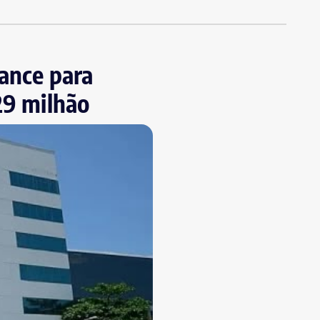
iance para
29 milhão