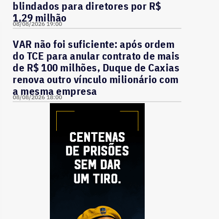
blindados para diretores por R$
1,29 milhão
08/08/2026 19:00
VAR não foi suficiente: após ordem
do TCE para anular contrato de mais
de R$ 100 milhões, Duque de Caxias
renova outro vínculo milionário com
a mesma empresa
08/08/2026 18:00