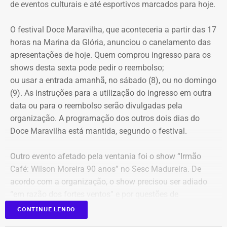
de eventos culturais e até esportivos marcados para hoje.
Justiça Eleitoral durante o registro da candidatura. As
declarações são públicas e podem ser consultadas por
O festival Doce Maravilha, que aconteceria a partir das 17
qualquer eleitor no sistema DivulgaCand, do Tribunal
horas na Marina da Glória, anunciou o canelamento das
Superior Eleitoral (TSE).
apresentações de hoje. Quem comprou ingresso para os
shows desta sexta pode pedir o reembolso;
ou usar a entrada amanhã, no sábado (8), ou no domingo
(9). As instruções para a utilização do ingresso em outra
data ou para o reembolso serão divulgadas pela
organização. A programação dos outros dois dias do
Doce Maravilha está mantida, segundo o festival.
Outro evento afetado pela ventania foi o show “Irmão
Café: Wilson Moreira 90 anos” no Sesc Madureira. De
acordo com a organização, o show precisou ser adiado
“em razão dos fortes ventos” e por questões de
segurança do público, da equipe técnica e dos artistas.
CONTINUE LENDO
Uma nova data ainda será definida e divulgada.