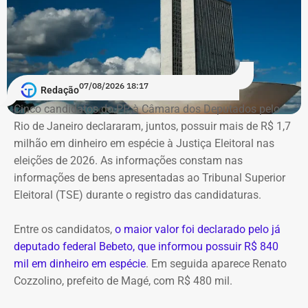
combustível quase pronto, mas fingia que o material era
matéria-prima e simulava uma operação de refino na sua
unidade fantasma de Manguinhos.
A Polícia Federal indica que a operação era feita de
07/08/2026 18:17
Redação
fachada para não pagar o ICMS na chegada do
Cinco candidatos do PP à Câmara dos Deputados pelo
combustível ao país. Com a Refit postergava de
Rio de Janeiro declararam, juntos, possuir mais de R$ 1,7
pagamentos de impostos, a empresa só deveria pagar o
milhão em dinheiro em espécie à Justiça Eleitoral nas
tributo no momento da venda para o consumidor final,
eleições de 2026. As informações constam nas
algo que nunca foi feito, de acordo com a investigação.
informações de bens apresentadas ao Tribunal Superior
Eleitoral (TSE) durante o registro das candidaturas.
*Com informações do blog do Octávio Guedes, do portal
g1
Entre os candidatos,
o maior valor foi declarado pelo já
deputado federal Bebeto, que informou possuir R$ 840
mil em dinheiro em espécie
. Em seguida aparece Renato
Cozzolino, prefeito de Magé, com R$ 480 mil.