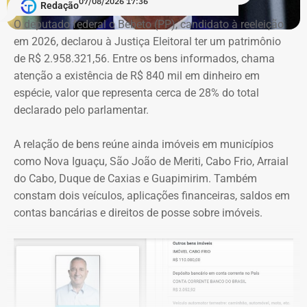
07/08/2026 17:36
apresentar Crivella como responsável direto por obras,
Redação
serviços e programas públicos. Um exemplo disso,
O deputado federal o Bebeto (PP), candidato à reeleição
segundo a Ação Popular, foram as publicações em que
em 2026, declarou à Justiça Eleitoral ter um patrimônio
Crivella aparece anunciando entregas de obras e
de R$ 2.958.321,56. Entre os bens informados, chama
reformas de praças, além de mensagens em primeira
atenção a existência de R$ 840 mil em dinheiro em
pessoa, como: “Estamos aqui recuperando os aparelhos
espécie, valor que representa cerca de 28% do total
da praça”.
declarado pelo parlamentar.
*Com informações do g1
A relação de bens reúne ainda imóveis em municípios
como Nova Iguaçu, São João de Meriti, Cabo Frio, Arraial
do Cabo, Duque de Caxias e Guapimirim. Também
constam dois veículos, aplicações financeiras, saldos em
contas bancárias e direitos de posse sobre imóveis.