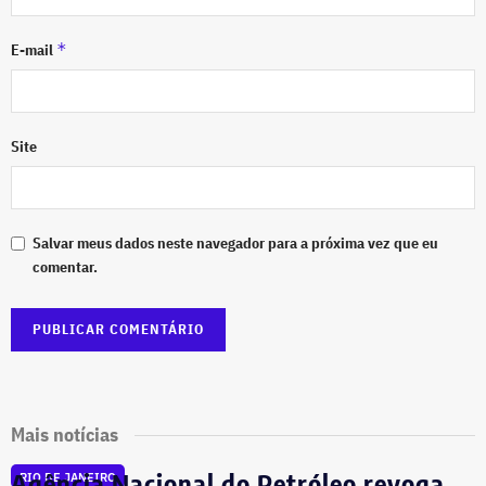
*
E-mail
Site
Salvar meus dados neste navegador para a próxima vez que eu
comentar.
Mais notícias
Agência Nacional do Petróleo revoga
RIO DE JANEIRO