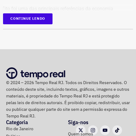
Tito foi uma das principais referências da economia
brasileira, com atuação de destaque na formulação de
CONTINUE LENDO
políticas de desenvolvimento econômico para o estado do
Rio. Nos últimos anos, ele atuava como gerente de Políticas
Públicas do Sebrae Rio. Na função, defendia medidas para a
redução da burocracia e o fortalecimento dos pequenos
empreendedores.
O economista também ocupava a vice-presidência da
Sociedade Nacional de Agricultura; integrava a Academia
© 2024 – 2026 Tempo Real RJ. Todos os Direitos Reservados. O
Nacional de Agricultura; e era membro do Instituto Brasileiro
conteúdo deste site, incluindo textos, gráficos, imagens e outros
de Economia, da Fundação Getulio Vargas (FGV).
materiais, é propriedade do Tempo Real RJ e está protegido
pelas leis de direitos autorais. É proibido copiar, redistribuir, usar
ou publicar qualquer parte do site sem a permissão expressa do
Governo do estado emitiu nota de pesar
Tempo Real RJ.
Categoria
Siga-nos
Em nota, o governador em exercício do Rio, Ricardo Couto,
Rio de Janeiro
Quem somos
manifestou solidariedade aos familiares e amigos do