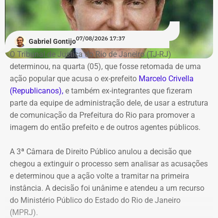
no sistema DivulgaCandContas, do TSE.
07/08/2026 17:37
Gabriel Gontijo
O Tribunal de Justiça do Rio de Janeiro (TJ-RJ)
determinou, na quarta (05), que fosse retomada de uma
ação popular que acusa o ex-prefeito
Marcelo Crivella
(Republicanos),
e também ex-integrantes que fizeram
parte da equipe de administração dele, de usar a estrutura
de comunicação da Prefeitura do Rio para promover a
imagem do então prefeito e de outros agentes públicos.
A 3ª Câmara de Direito Público anulou a decisão que
chegou a extinguir o processo sem analisar as acusações
e determinou que a ação volte a tramitar na primeira
instância. A decisão foi unânime e atendeu a um recurso
do Ministério Público do Estado do Rio de Janeiro
(MPRJ).