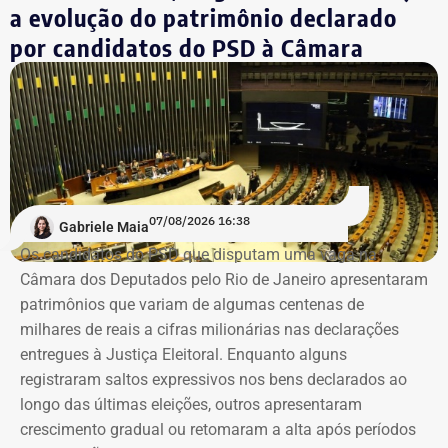
profissionais, tornando o Crea cada vez mais inteligente”,
a evolução do patrimônio declarado
ressaltou Fernández.
por candidatos do PSD à Câmara
O presidente do Crea-RJ também destacou a atuação da
PD7 Tech na articulação da parceria.
“Ela é uma grande parceira para o desenvolvimento
tecnológico do nosso conselho e de todo o nosso setor —
engenharias, agronomia e geociências”, destacou.
07/08/2026 16:38
Gabriele Maia
Os candidatos do PSD que disputam uma vaga na
O acordo foi aprovado pelo diretor da NVIDIA na América
Câmara dos Deputados pelo Rio de Janeiro apresentaram
Latina, Márcio Aguiar. A colaboração tecnológica não terá
patrimônios que variam de algumas centenas de
custos para o CREA-RJ, que passará a receber consultoria
milhares de reais a cifras milionárias nas declarações
direta da empresa.
entregues à Justiça Eleitoral. Enquanto alguns
registraram saltos expressivos nos bens declarados ao
Entre as áreas previstas na parceria estão pesquisa
longo das últimas eleições, outros apresentaram
aplicada em Inteligência Artificial e IA Generativa,
crescimento gradual ou retomaram a alta após períodos
sistemas de apoio à decisão técnica, visão