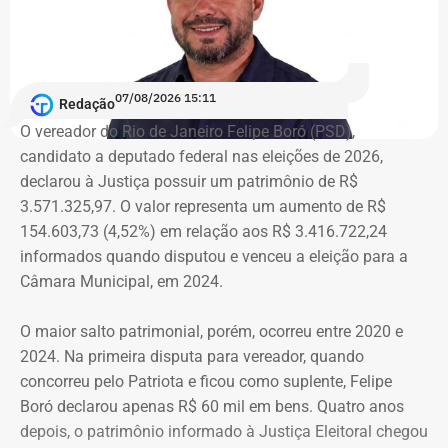
Rafael Aloisio Freitas chega a R$
“A nossa mobilização deu resultado. Fomos ouvidos e
1,69 milhão em bens após
recebemos o compromisso de que, em até dez dias, a
secretaria será recriada”, afirmou Tatiana Roque em
crescimento contínuo
07/08/2026 15:11
publicação nas redes sociais.
Redação
O vereador do Rio de Janeiro Felipe Boró (PSD),
O vereador do Rio de Janeiro Rafael Aloisio Freitas
candidato a deputado federal nas eleições de 2026,
declarou patrimônio de R$ 1.689.170,09 em 2026. Em
Críticas da comunidade científica
declarou à Justiça possuir um patrimônio de R$
2024, havia informado R$ 1.645.422,28, enquanto em
3.571.325,97. O valor representa um aumento de R$
2020 declarou R$ 967.164,03.
A recriação da secretaria ocorre após críticas de
154.603,73 (4,52%) em relação aos R$ 3.416.722,24
pesquisadores, universidades e entidades ligadas ao
informados quando disputou e venceu a eleição para a
A evolução patrimonial é contínua ao longo das
setor, que contestaram a decisão do governo de tirar a
Câmara Municipal, em 2024.
declarações apresentadas à Justiça Eleitoral. Em 2016, o
estrutura própria da área durante a reorganização
patrimônio era de R$ 575.320,41 e, em 2006, de R$
administrativa anunciada nesta semana.
O maior salto patrimonial, porém, ocorreu entre 2020 e
184.722,60.
2024. Na primeira disputa para vereador, quando
“Ele [Ricardo Couto] ouviu as críticas da comunidade
concorreu pelo Patriota e ficou como suplente, Felipe
Ao longo de duas décadas, os bens declarados por Rafael
cientifica, dos representantes que estavam aqui, e disse
Boró declarou apenas R$ 60 mil em bens. Quatro anos
Aloisio Freitas aumentaram R$ 1.504.447,49, passando
que vai sim recriar a secretaria, instituir um comitê paras
depois, o patrimônio informado à Justiça Eleitoral chegou
de R$ 184,7 mil em 2006 para R$ 1,69 milhão em 2026.
estudar com deve ser estruturada a nova pasta”, explicou