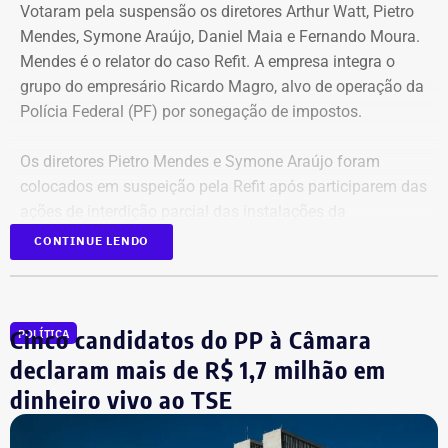
Votaram pela suspensão os diretores Arthur Watt, Pietro
Mendes, Symone Araújo, Daniel Maia e Fernando Moura.
Mendes é o relator do caso Refit. A empresa integra o
grupo do empresário Ricardo Magro, alvo de operação da
Polícia Federal (PF) por sonegação de impostos.
Os diretores Pietro Mendes e Symone Araújo foram
colocados em suspeição pela Refit após participarem das
ações de interdição parcial das instalações da
companhia em setembro de 2025.
CONTINUE LENDO
Eles chegaram a ser afastados do processo pelo Tribunal
Regional Federal da 1ª Região (TRF1). Em decisão
Cinco candidatos do PP à Câmara
POLÍTICA
liminar, porém, o Superior Tribunal de Justiça (STJ)
garantiu a participação dos dois diretores na votação até
declaram mais de R$ 1,7 milhão em
que o mérito da questão seja analisado pela Corte.
dinheiro vivo ao TSE
Segundo as investigações, a refinaria importava