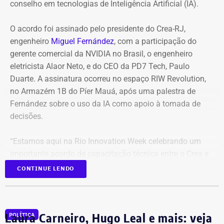
Santos, válido pelo Brasileirão Feminino, também foi
conselho em tecnologias de Inteligência Artificial (IA).
adiado. De acordo com a Confederação Brasileira de
Futebol (CBF). “por conta dos alertas da Defesa Civil de
O acordo foi assinado pelo presidente do Crea-RJ,
fortes ventos no Rio de Janeiro”, o clássico teve a
engenheiro
Miguel Fernández
, com a participação do
mudança de data para segunda (10) às 18 horas.
gerente comercial da NVIDIA no Brasil, o engenheiro
eletricista Alaor Neto, e do CEO da PD7 Tech, Paulo
Duarte. A assinatura ocorreu no espaço RIW Revolution,
no Armazém 1B do Píer Mauá, após uma palestra de
Fernández sobre o uso da IA como apoio à tomada de
decisões.
“Estamos aqui na Rio Innovation Week celebrando um
importante acordo de capacitação técnica entre o Crea e
a NVIDIA, que é hoje a empresa de maior valor do mundo
CONTINUE LENDO
e referência no desenvolvimento de tecnologia de
Inteligência Artificial. Este processo vai fortalecer o
desenvolvimento tecnológico do nosso conselho,
Laura Carneiro, Hugo Leal e mais: veja
POLÍTICA
oferecendo cada vez mais serviços e maior qualidade aos