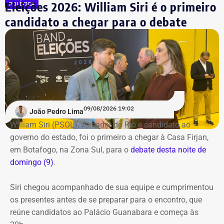
Eleições 2026: William Siri é o primeiro
POLÍTICA
candidato a chegar para o debate
09/08/2026 19:02
João Pedro Lima
William Siri (PSOL), vereador do Rio e candidato ao
governo do estado, foi o primeiro a chegar à Casa Firjan,
em Botafogo, na Zona Sul, para o
debate desta noite de
domingo (9)
.
Siri chegou acompanhado de sua equipe e cumprimentou
os presentes antes de se preparar para o encontro, que
reúne candidatos ao Palácio Guanabara e começa às