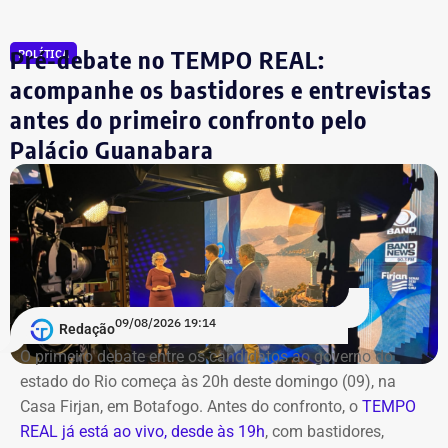
Siri (PSOL). O candidato Eduardo Paes (PSD) informou
na noite anterior que não iria comparecer.
Pré-debate no TEMPO REAL:
POLÍTICA
acompanhe os bastidores e entrevistas
O público também poderá acompanhar a cobertura
antes do primeiro confronto pelo
especial do TEMPO REAL pelo Instagram do portal, com
Palácio Guanabara
transmissão e atualizações nos Stories. Estamos ao vivo
com o pré-debate desde às 19h.
Acompanhe pelo link.
09/08/2026 19:14
Redação
O primeiro debate entre os candidatos ao governo do
estado do Rio começa às 20h deste domingo (09), na
Casa Firjan, em Botafogo. Antes do confronto, o
TEMPO
REAL já está ao vivo, desde às 19h
, com bastidores,