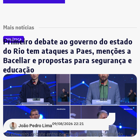
Mais notícias
Primeiro debate ao governo do estado
POLÍTICA
do Rio tem ataques a Paes, menções a
Bacellar e propostas para segurança e
educação
09/08/2026 22:21
João Pedro Lima
O primeiro debate entre os candidatos ao governo do