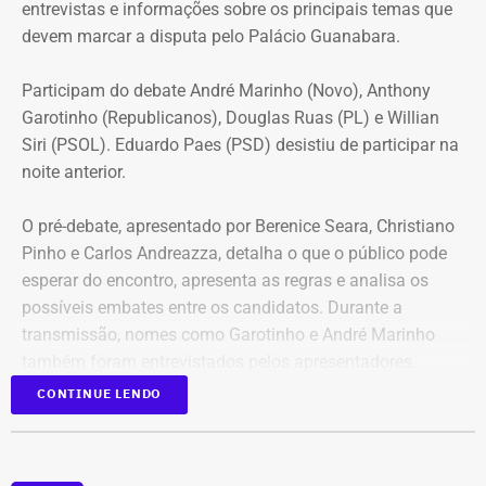
entrevistas e informações sobre os principais temas que
devem marcar a disputa pelo Palácio Guanabara.
Participam do debate André Marinho (Novo), Anthony
Garotinho (Republicanos), Douglas Ruas (PL) e Willian
Siri (PSOL). Eduardo Paes (PSD) desistiu de participar na
noite anterior.
O pré-debate, apresentado por Berenice Seara, Christiano
Pinho e Carlos Andreazza, detalha o que o público pode
esperar do encontro, apresenta as regras e analisa os
possíveis embates entre os candidatos. Durante a
transmissão, nomes como Garotinho e André Marinho
também foram entrevistados pelos apresentadores.
CONTINUE LENDO
Acompanhe a cobertura especial pelo YouTube e
Instagram
do TEMPO REAL.