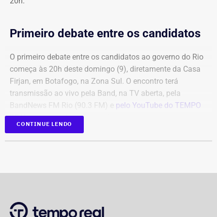
20h.
Primeiro debate entre os candidatos
O primeiro debate entre os candidatos ao governo do Rio
começa às 20h deste domingo (9), diretamente da Casa
Firjan, em Botafogo, na Zona Sul. O encontro terá
transmissão ao vivo pela Band, na TV aberta, pela
BandNews FM Rio (90.3 FM) e
pelo YouTube do TEMPO
REAL
, em parceria com a emissora.
CONTINUE LENDO
Participam do debate André Marinho (Novo), Anthony
Garotinho (Republicanos), Douglas Ruas (PL) e Willian
Siri (PSOL). O candidato Eduardo Paes (PSD) informou
na noite anterior que não iria comparecer.
O público também poderá acompanhar a cobertura
especial do TEMPO REAL pelo Instagram do portal, com