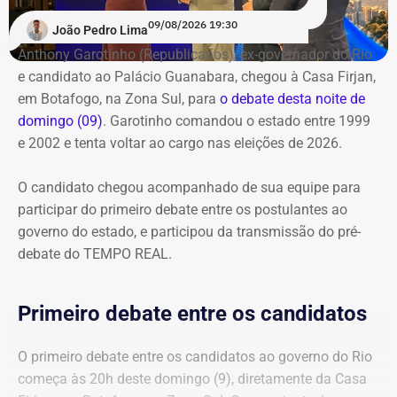
com o pré-debate desde às 19h.
Acompanhe pelo link.
09/08/2026 19:30
João Pedro Lima
Anthony Garotinho (Republicanos), ex-governador do Rio
e candidato ao Palácio Guanabara, chegou à Casa Firjan,
em Botafogo, na Zona Sul, para
o debate desta noite de
domingo (09)
. Garotinho comandou o estado entre 1999
e 2002 e tenta voltar ao cargo nas eleições de 2026.
O candidato chegou acompanhado de sua equipe para
participar do primeiro debate entre os postulantes ao
governo do estado, e participou da transmissão do pré-
debate do TEMPO REAL.
Primeiro debate entre os candidatos
O primeiro debate entre os candidatos ao governo do Rio
começa às 20h deste domingo (9), diretamente da Casa