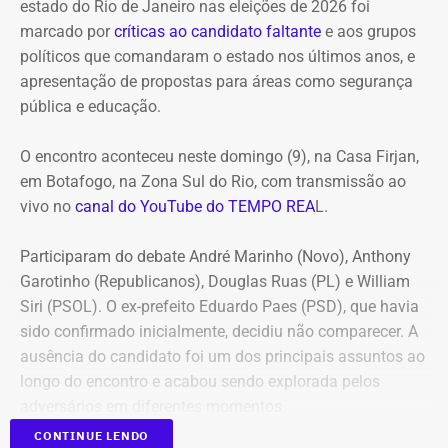
estado do Rio de Janeiro nas eleições de 2026 foi
marcado por
críticas ao candidato faltante
e aos grupos
políticos que comandaram o estado nos últimos anos, e
apresentação de propostas para áreas como segurança
pública e educação.
O encontro aconteceu neste domingo (9), na Casa Firjan,
em Botafogo, na Zona Sul do Rio, com transmissão ao
vivo no
canal do YouTube do TEMPO REA
L.
Participaram do debate André Marinho (Novo), Anthony
Garotinho (Republicanos), Douglas Ruas (PL) e William
Siri (PSOL). O ex-prefeito Eduardo Paes (PSD), que havia
sido confirmado inicialmente, decidiu não comparecer. A
ausência do candidato foi um dos principais assuntos ao
longo do encontro e acabou sendo explorada pelos
adversários em diferentes momentos.
CONTINUE LENDO