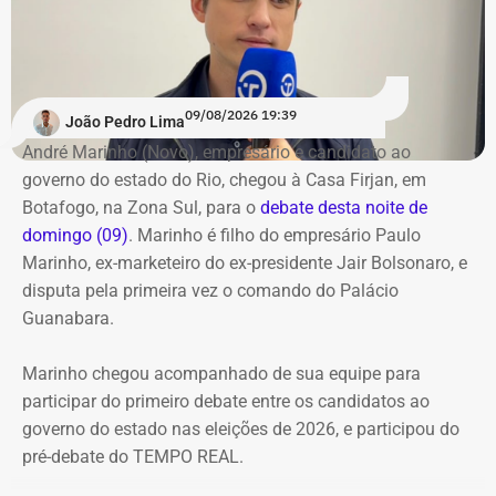
TEMPO REAL
.
Na rodada de confrontos diretos, William Siri foi sorteado
Participam do debate André Marinho (Novo), Anthony
para iniciar as perguntas e, pelas regras, será
Garotinho (Republicanos), Douglas Ruas (PL) e Willian
obrigatoriamente o último a responder. Os candidatos
Siri (PSOL). O candidato Eduardo Paes (PSD) informou
09/08/2026 19:39
também terão uma nova rodada de confrontos com
João Pedro Lima
na noite anterior que não iria comparecer.
temas livres, seguindo o mesmo controle de tempo por
André Marinho (Novo), empresário e candidato ao
cronômetro.
governo do estado do Rio, chegou à Casa Firjan, em
Acompanhe a cobertura especial do TEMPO REAL pelo
Botafogo, na Zona Sul, para o
debate desta noite de
Instagram do portal, com transmissão e atualizações nos
O debate marca a estreia do TEMPO REAL na cobertura
domingo (09)
. Marinho é filho do empresário Paulo
Stories, e ao vivo pelo YouTube.
de uma eleição estadual. O portal já havia acompanhado
Marinho, ex-marketeiro do ex-presidente Jair Bolsonaro, e
as eleições municipais de 2024 em todo o estado do Rio
disputa pela primeira vez o comando do Palácio
e, agora, amplia a cobertura para a disputa pelo governo
Guanabara.
fluminense.
Marinho chegou acompanhado de sua equipe para
Acompanhe a transmissão e a cobertura em tempo real
participar do primeiro debate entre os candidatos ao
do primeiro debate entre os candidatos ao governo do
governo do estado nas eleições de 2026, e participou do
Rio.
pré-debate do TEMPO REAL.