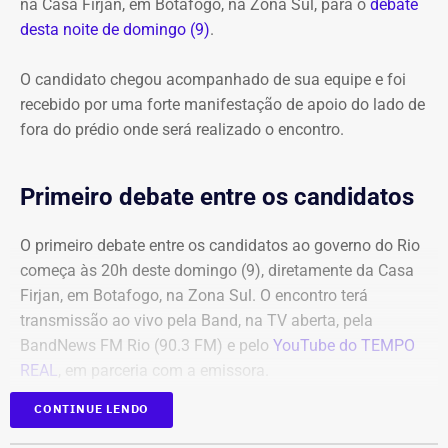
na Casa Firjan, em Botafogo, na Zona Sul, para o
debate
desta noite de domingo (9)
.
O candidato chegou acompanhado de sua equipe e foi
recebido por uma forte manifestação de apoio do lado de
fora do prédio onde será realizado o encontro.
Primeiro debate entre os candidatos
O primeiro debate entre os candidatos ao governo do Rio
começa às 20h deste domingo (9), diretamente da Casa
Firjan, em Botafogo, na Zona Sul. O encontro terá
transmissão ao vivo pela Band, na TV aberta, pela
BandNews FM Rio (90.3 FM) e pelo
YouTube do TEMPO
REAL
, em parceria com a emissora.
CONTINUE LENDO
Participam do debate André Marinho (Novo), Anthony
Garotinho (Republicanos), Douglas Ruas (PL) e Willian