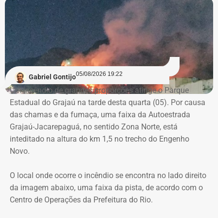
planejamento, julgamento e fiscalização do contrato,
Declaração de bens de Vinícius Cozzolino em 2022 — Foto:
comprometendo a segregação de funções.
Reprodução/Divulgacand
A auditoria também aponta indícios de restrição à
competitividade da licitação, observados pela baixa
variação entre as propostas apresentadas pelas
05/08/2026 19:22
Gabriel Gontijo
empresas concorrentes, além de falhas na elaboração do
Um incêndio de grandes proporções atinge o Parque
termo de referência.
Estadual do Grajaú na tarde desta quarta (05). Por causa
das chamas e da fumaça, uma faixa da Autoestrada
Outro ponto que chamou a atenção dos técnicos foi a
Grajaú-Jacarepaguá, no sentido Zona Norte, está
ausência de critérios objetivos para justificar a
inteditado na altura do km 1,5 no trecho do Engenho
contratação da equipe prevista. Em uma das fases do
Novo.
projeto, o contrato estimava a atuação de 76
profissionais durante 12 meses, com remuneração média
O local onde ocorre o incêndio se encontra no lado direito
superior a R$ 28 mil. Em alguns casos, como o de
da imagem abaixo, uma faixa da pista, de acordo com o
consultores especializados, os valores chegavam a quase
Centro de Operações da Prefeitura do Rio.
R$ 75 mil por profissional, sem que houvesse justificativa
técnica para esse dimensionamento.