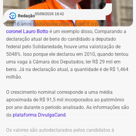
Apesar da interdição de um trecho da via, ainda de
previstos, sob a justificativa de falta de autorização para
acordo com o Centro de Operações, não houve alterações
acesso.
05/08/2026 18:42
Redação
na circulação de ônibus pela região. Ainda segundo o
Em 16 anos muita coisa pode mudar. E o patrimônio do
COR, uma faixa de rolamento da pista está ocupada para
Na avaliação dos auditores, o conjunto das evidências
coronel Lauro Botto
é um exemplo disso, Comparando a
que os bombeiros possam atuar no combate às chamas.
aponta indícios relevantes de irregularidades na execução
declaração atual de bens do candidado a deputado
e fiscalização contratual, além de fragilidades na
federal pelo Solidariedade, houve uma valorização de
Equipes do quartel do Grajaú do Corpo de Bombeiros
confiabilidade das informações produzidas. O relatório
5048%. Isso porque ele declarou em 2010, quando tentou
seguem no local trabalhando para controlar o incêndio.
foi encaminhado ao Ministério Público, ao Tribunal de
uma vaga à Câmara dos Deputados, ter R$ 29 mil em
Até o momento, não há informação sobre feridos.
Contas e ao Conselho Administrativo de Defesa
bens. Já na declaração atual, a quantidade é de R$ 1,464
Também não se sabe o que causou o fogo na área.
Econômica (Cade).
milhão.
O crescimento nominal corresponde a uma média
Nova gestão amplia pente-fino no
aproximada de R$ 91,5 mil incorporados ao patrimônio
instituto
por ano durante o período analisado. As informações são
da
plataforma DivulgaCand
.
As novas suspeitas surgem menos de um mês após o
Instituto Rio Metrópole ser alvo de uma operação do
Os valores são autodeclarados pelos candidatos à
Ministério Público que investigou um suposto esquema