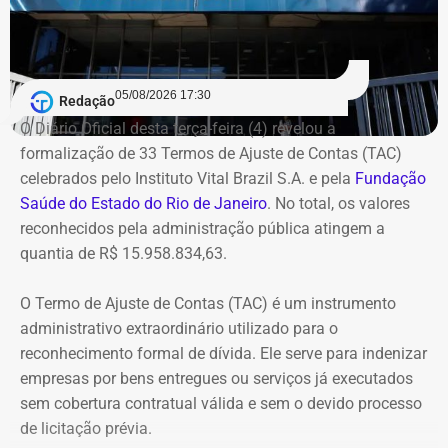
recursos do Sistema Único de Saúde (SUS) usados em
2007, quando Dr. Flávio comandava a Saúde de
Queimados.
05/08/2026 17:30
Redação
Segundo o Ministério Público, o TCU concluiu que parte
O Diário Oficial desta terça-feira (4) revelou a
das despesas realizadas com verbas federais não foi
formalização de 33 Termos de Ajuste de Contas (TAC)
devidamente comprovada. As contas foram julgadas
celebrados pelo Instituto Vital Brazil S.A. e pela
Fundação
irregulares em 2021, e a decisão foi mantida em março
Saúde do Estado do Rio de Janeiro
. No total, os valores
de 2024, quando o tribunal rejeitou o recurso apresentado
reconhecidos pela administração pública atingem a
pelo deputado.
quantia de R$ 15.958.834,63.
O acórdão também determinou que Dr. Flávio devolva
O Termo de Ajuste de Contas (TAC) é um instrumento
quatro valores, que somam R$ 13.112,09, sem
administrativo extraordinário utilizado para o
atualização monetária.
reconhecimento formal de dívida. Ele serve para indenizar
empresas por bens entregues ou serviços já executados
A Procuradoria cita ainda que o Tribunal concluiu que o
sem cobertura contratual válida e sem o devido processo
deputado participou da gestão desses recursos,
de licitação prévia.
autorizando transferências para contas da prefeitura e