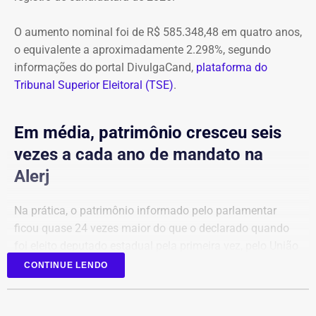
O aumento nominal foi de R$ 585.348,48 em quatro anos,
o equivalente a aproximadamente 2.298%, segundo
informações do portal DivulgaCand,
plataforma do
Tribunal Superior Eleitoral (TSE)
.
Em média, patrimônio cresceu seis
vezes a cada ano de mandato na
Alerj
Na prática, o patrimônio informado pelo parlamentar
ficou quase 24 vezes maior do que o declarado quando
foi eleito deputado estadual pela primeira vez, pelo União
Brasil.
CONTINUE LENDO
Em 2022, a relação de bens era composta principalmente