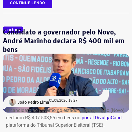
antes da retomada dos canteiros. Cronogramas de
CONTINUE LENDO
entrega terão novas datas. Também haverá a definição
quanto capital permanecerá protegido para cada obra.
Em junho, o grupo XP concluiu a venda dos créditos para
Candidato a governador pelo Novo,
a Artesanal investimentos.
POLÍTICA
André Marinho declara R$ 400 mil em
*Com informações do jornal O Globo
bens
05/08/2026 18:27
João Pedro Lima
O candidato ao governo do estado André Marinho (Novo)
declarou R$ 407.503,55 em bens no
portal DivulgaCand
,
plataforma do Tribunal Superior Eleitoral (TSE).