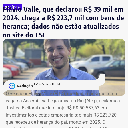
em bens, relativos a um apartamento.
Flávio Valle, que declarou R$ 39 mil em
POLÍTICA
2024, chega a R$ 223,7 mil com bens de
herança; dados não estão atualizados
no site do TSE
Bens declarados por André Marinho (Novo) à Justiça Eleitoral — Foto:
05/08/2026 18:14
Redação
Reprodução/Divulgacand
O vereador Flávio Valle (PSD), que tenta conseguir uma
vaga na Assembleia Legislativa do Rio (Alerj), declarou à
Justiça Eleitoral que tem hoje R$ R$ 50.537,63 em
investimentos e cotas empresariais; e mais R$ 223.720
que recebeu de herança do pai, morto em 2025. O