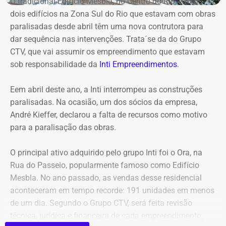
O tradicional Edifício Mesbla, no Centro do Rio, e mais
contratações com baixo nível de controle, aproveitando a
dois edifícios na Zona Sul do Rio que estavam com obras
maior flexibilidade financeira conferida à natureza
paralisadas desde abril têm uma nova contrutora para
jurídica da autarquia.
dar sequência nas intervenções. Trata´se da do Grupo
CTV, que vai assumir os empreendimento que estavam
COM INFORMAÇÕES DO RJ2/TV GLOBO
sob responsabilidade da
Inti Empreendimentos
.
Declaração de Lauro Boto em 2010 — Foto: Reprodução/DivulgaCand
Eem abril deste ano, a Inti interrompeu as construções
paralisadas. Na ocasião, um dos sócios da empresa,
André Kieffer, declarou a falta de recursos como motivo
para a paralisação das obras.
O principal ativo adquirido pelo grupo Inti foi o Ora, na
Rua do Passeio, popularmente famoso como Edifício
Mesbla. No ano passado, as vendas desse residencial
aconteceram em tempo recorde: 191 unidades em menos
de um dia. Segundo o Grupo CTV, será feita revisão
técnica, jurídica e financeira de cada empreendimento,