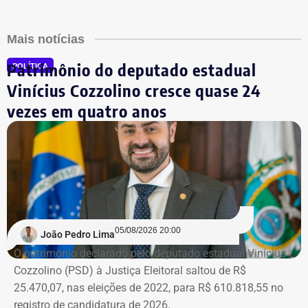
Mais notícias
Patrimônio do deputado estadual
POLÍTICA
Vinícius Cozzolino cresce quase 24
vezes em quatro anos
05/08/2026 20:00
João Pedro Lima
O patrimônio declarado pelo deputado estadual Vinícius
Cozzolino (PSD) à Justiça Eleitoral saltou de R$
25.470,07, nas eleições de 2022, para R$ 610.818,55 no
registro de candidatura de 2026.