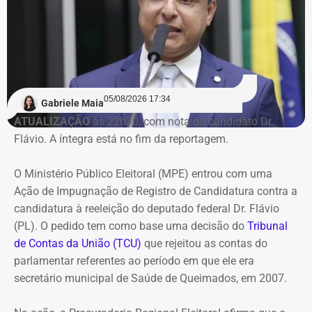
caixa suficiente para sustentar as atividades ou quitar
suas obrigações.
Na avaliação do Executivo estadual, a recuperação
judicial deixou de cumprir sua função de permitir a
05/08/2026 17:34
recuperação da empresa.
Gabriele Maia
ATUALIZAÇÃO
às 22h30, com nota do candidato Dr.
Flávio. A íntegra está no fim da reportagem.
Refit não teria honrado os
pagamentos
O Ministério Público Eleitoral (MPE) entrou com uma
Ação de Impugnação de Registro de Candidatura contra a
O governo também sustenta que os responsáveis pela
candidatura à reeleição do deputado federal Dr. Flávio
Refit descumpriram o parcelamento especial firmado
(PL). O pedido tem como base uma decisão do
Tribunal
para quitar débitos tributários. Conforme a PGE, as
de Contas da União (TCU)
que rejeitou as contas do
parcelas deixaram de ser pagas por mais de 90 dias,
parlamentar referentes ao período em que ele era
situação que, segundo a legislação, autoriza o
secretário municipal de Saúde de Queimados, em 2007.
cancelamento do acordo e a decretação da falência.