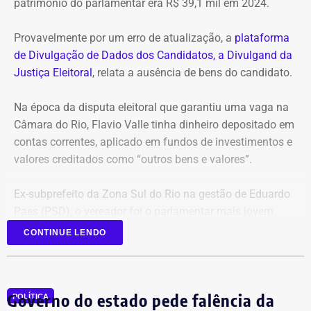
patrimônio do parlamentar era R$ 39,1 mil em 2024.
Provavelmente por um erro de atualização, a
plataforma
de Divulgação de Dados dos Candidatos, a Divulgand da
Justiça Eleitoral
, relata a ausência de bens do candidato.
Na época da disputa eleitoral que garantiu uma vaga na
Câmara do Rio, Flavio Valle tinha dinheiro depositado em
contas correntes, aplicado em fundos de investimentos e
valores creditados como “outros bens e valores”.
Ex-subprefeito da Zona Sul do Rio na gestão de Eduardo
Paes (PSD), o vereador foi o parlamentar mais jovem
eleito na última legislatura da Câmara e agora disputa,
CONTINUE LENDO
pela primeira vez, o cargo de deputado estadual.
Governo do estado pede falência da
POLÍTICA