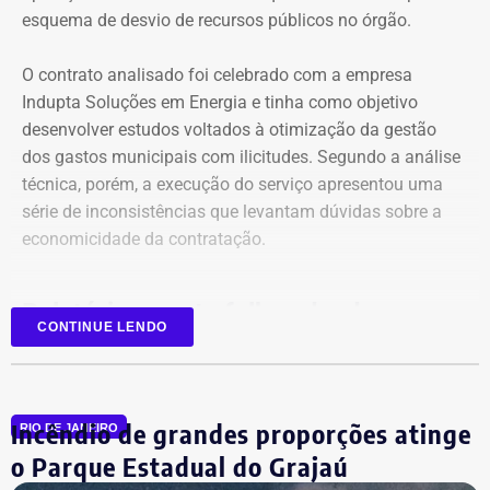
esquema de desvio de recursos públicos no órgão.
O contrato analisado foi celebrado com a empresa
Indupta Soluções em Energia e tinha como objetivo
desenvolver estudos voltados à otimização da gestão
dos gastos municipais com ilicitudes. Segundo a análise
técnica, porém, a execução do serviço apresentou uma
Declaração de bens de Vinícius Cozzolino em 2026 — Foto:
série de inconsistências que levantam dúvidas sobre a
Reprodução/Divulgacand
economicidade da contratação.
Relatório aponta falhas desde o
CONTINUE LENDO
planejamento
Entre as principais irregularidades identificadas pelos
Incêndio de grandes proporções atinge
auditores está a concentração de funções incompatíveis
RIO DE JANEIRO
dentro do processo de contratação. Conforme o relatório,
o Parque Estadual do Grajaú
os mesmos agentes públicos participaram das etapas de