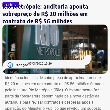
por aplicações financeiras e depósitos bancários.
Rio Metrópole: auditoria aponta
POLÍTICA
sobrepreço de R$ 20 milhões em
Agora candidato à reeleição na Assembleia Legislativa do
Rio (Alerj) pelo PSD, Cozzolino declarou mais de R$ 610
contrato de R$ 56 milhões
mil em bens. Entre os itens informados à Justiça Eleitoral
estão dois registros classificados genericamente como
“outros bens e direitos”, nos valores de R$ 95.985,48 e R$
97.555,75.
As declarações de bens são prestadas pelos próprios
candidatos à Justiça Eleitoral e podem considerar os
05/08/2026 19:26
Redação
valores históricos de aquisição dos bens, e não
Uma auditoria conduzida pela Secretaria da Casa Civil
necessariamente seus preços de mercado.
identificou indícios de sobrepreço de aproximadamente
R$ 20 milhões em um contrato de R$ 56 milhões firmado
O crescimento patrimonial, por si só, não indica a
pelo Instituto Rio Metrópole (IRM). O levantamento faz
existência de irregularidades.
parte da força-tarefa determinada pela nova gestão da
autarquia para revisar contratos e despesas após a
operação do Ministério Público que revelou um suposto