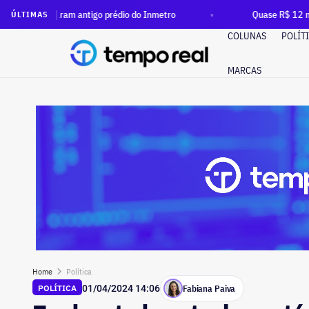
param antigo prédio do Inmetro
Quase R$ 12 milhões em dinh
ÚLTIMAS
COLUNAS
POLÍT
MARCAS
Home
Política
Fabiana Paiva
POLÍTICA
01/04/2024 14:06