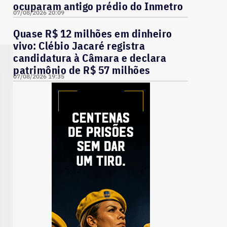
ocuparam antigo prédio do Inmetro
07/08/2026 20:09
Quase R$ 12 milhões em dinheiro
vivo: Clébio Jacaré registra
candidatura à Câmara e declara
patrimônio de R$ 57 milhões
07/08/2026 19:35