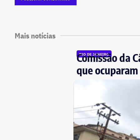
Mais notícias
Comissão da Câ
RIO DE JANEIRO
que ocuparam 