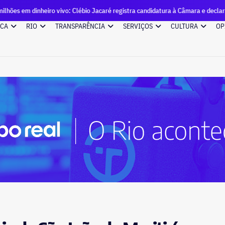
eiro vivo: Clébio Jacaré registra candidatura à Câmara e declara patrimônio
ICA
RIO
TRANSPARÊNCIA
SERVIÇOS
CULTURA
OP