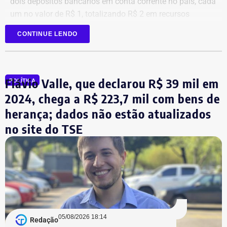
dois depósitos bancários em conta corrente no país, cada
um no valor de R$ 1, totalizando R$ 2 em recursos
mantidos em contas correntes.
CONTINUE LENDO
A tenente-coronel da Polícia Militar Erigreyce Monteiro
(Novo), vice na chapa de Marinho, declarou R$ 515 mil
em bens, relativos a um apartamento.
Flávio Valle, que declarou R$ 39 mil em
POLÍTICA
2024, chega a R$ 223,7 mil com bens de
herança; dados não estão atualizados
no site do TSE
Bens declarados por André Marinho (Novo) à Justiça Eleitoral — Foto:
05/08/2026 18:14
Redação