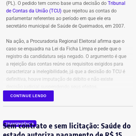
Refit descumpriram o parcelamento especial firmado
(PL). O pedido tem como base uma decisão do
Tribunal
para quitar débitos tributários. Conforme a PGE, as
de Contas da União (TCU)
que rejeitou as contas do
parcelas deixaram de ser pagas por mais de 90 dias,
parlamentar referentes ao período em que ele era
situação que, segundo a legislação, autoriza o
secretário municipal de Saúde de Queimados, em 2007.
cancelamento do acordo e a decretação da falência.
Na ação, a Procuradoria Regional Eleitoral afirma que o
Outro ponto destacado é que, mesmo após aderir ao
caso se enquadra na Lei da Ficha Limpa e pede que o
parcelamento, a empresa teria acumulado mais de R$ 1,8
registro da candidatura seja negado. O argumento é que
bilhão em novos débitos com o Estado. Segundo a
a rejeição das contas reúne os requisitos exigidos para
Procuradoria, esse montante supera em mais do que o
caracterizar a inelegibilidade, já que a decisão do TCU é
dobro o valor pago durante a vigência do acordo,
definitiva, houve imputação de débito e não existe
evidenciando que o benefício não foi suficiente para
decisão judicial suspendendo seus efeitos.
regularizar sua situação fiscal.
CONTINUE LENDO
Atualmente deputado federal, Dr. Flávio também foi
Na avaliação da PGE, manter a recuperação judicial
prefeito de Paracambi, secretário de Saúde de Queimados
nessas condições apenas prolonga a crise financeira da
e secretário estadual de Agricultura do Rio.
empresa, prejudica a arrecadação de impostos, afeta a
Sem contrato e sem licitação: Saúde do
TRANSPARÊNCIA
concorrência no setor e aumenta os riscos para credores
estado autoriza pagamento de R$ 15