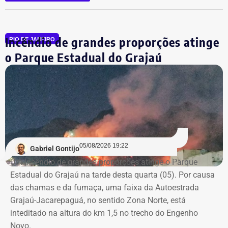
planejamento
Entre as principais irregularidades identificadas pelos
Incêndio de grandes proporções atinge
auditores está a concentração de funções incompatíveis
RIO DE JANEIRO
dentro do processo de contratação. Conforme o relatório,
o Parque Estadual do Grajaú
os mesmos agentes públicos participaram das etapas de
planejamento, julgamento e fiscalização do contrato,
Declaração de bens de Vinícius Cozzolino em 2022 — Foto:
comprometendo a segregação de funções.
Reprodução/Divulgacand
A auditoria também aponta indícios de restrição à
competitividade da licitação, observados pela baixa
variação entre as propostas apresentadas pelas
05/08/2026 19:22
Gabriel Gontijo
empresas concorrentes, além de falhas na elaboração do
Um incêndio de grandes proporções atinge o Parque
termo de referência.
Estadual do Grajaú na tarde desta quarta (05). Por causa
das chamas e da fumaça, uma faixa da Autoestrada
Outro ponto que chamou a atenção dos técnicos foi a
Grajaú-Jacarepaguá, no sentido Zona Norte, está
ausência de critérios objetivos para justificar a
inteditado na altura do km 1,5 no trecho do Engenho
contratação da equipe prevista. Em uma das fases do
Novo.