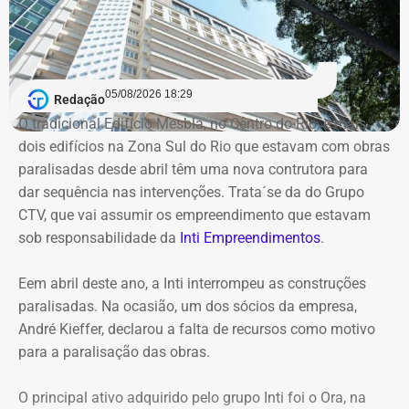
contratos da autarquia. O prazo estabelecido para
conclusão dos trabalhos é de 60 dias.
Segundo a atual gestão, os levantamentos preliminares
indicam que o instituto vinha sendo utilizado para
05/08/2026 18:29
Redação
descentralizar recursos públicos por meio de
O tradicional Edifício Mesbla, no Centro do Rio, e mais
contratações com baixo nível de controle, aproveitando a
dois edifícios na Zona Sul do Rio que estavam com obras
maior flexibilidade financeira conferida à natureza
paralisadas desde abril têm uma nova contrutora para
jurídica da autarquia.
dar sequência nas intervenções. Trata´se da do Grupo
CTV, que vai assumir os empreendimento que estavam
COM INFORMAÇÕES DO RJ2/TV GLOBO
sob responsabilidade da
Inti Empreendimentos
.
Declaração de Lauro Boto em 2010 — Foto: Reprodução/DivulgaCand
Eem abril deste ano, a Inti interrompeu as construções
paralisadas. Na ocasião, um dos sócios da empresa,
André Kieffer, declarou a falta de recursos como motivo
para a paralisação das obras.
O principal ativo adquirido pelo grupo Inti foi o Ora, na