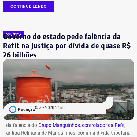
eleito na última legislatura da Câmara e agora disputa,
CONTINUE LENDO
pela primeira vez, o cargo de deputado estadual.
Governo do estado pede falência da
POLÍTICA
Refit na Justiça por dívida de quase R$
26 bilhões
05/08/2026 17:59
Redação
O governo do estado do Rio pediu à Justiça a decretação
da falência do
Grupo Manguinhos, controlador da Refit
,
antiga Refinaria de Manguinhos, por uma dívida tributária