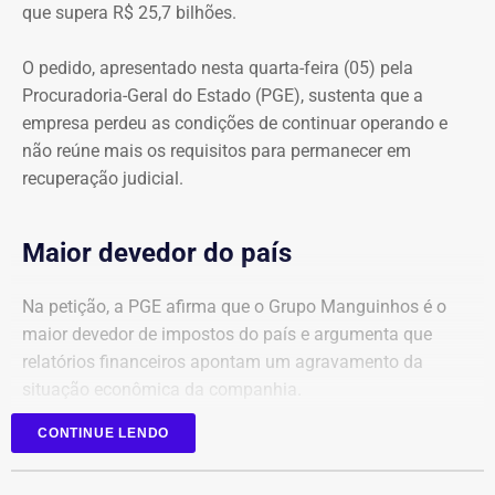
que supera R$ 25,7 bilhões.
O pedido, apresentado nesta quarta-feira (05) pela
Procuradoria-Geral do Estado (PGE), sustenta que a
empresa perdeu as condições de continuar operando e
não reúne mais os requisitos para permanecer em
recuperação judicial.
Maior devedor do país
Na petição, a PGE afirma que o Grupo Manguinhos é o
maior devedor de impostos do país e argumenta que
relatórios financeiros apontam um agravamento da
situação econômica da companhia.
CONTINUE LENDO
Segundo o órgão, após registrar faturamento superior a
R$ 1 bilhão por mês em 2025, a empresa sofreu uma