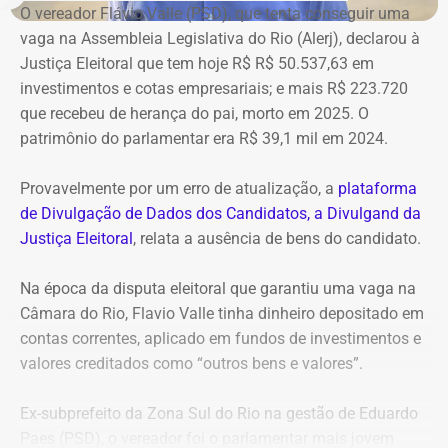
Reprodução/Divulgacand
O vereador Flávio Valle (PSD), que tenta conseguir uma
vaga na Assembleia Legislativa do Rio (Alerj), declarou à
Justiça Eleitoral que tem hoje R$ R$ 50.537,63 em
investimentos e cotas empresariais; e mais R$ 223.720
que recebeu de herança do pai, morto em 2025. O
patrimônio do parlamentar era R$ 39,1 mil em 2024.
Provavelmente por um erro de atualização, a
plataforma
de Divulgação de Dados dos Candidatos, a Divulgand da
Justiça Eleitoral
, relata a ausência de bens do candidato.
Na época da disputa eleitoral que garantiu uma vaga na
Câmara do Rio, Flavio Valle tinha dinheiro depositado em
contas correntes, aplicado em fundos de investimentos e
valores creditados como “outros bens e valores”.
Ex-subprefeito da Zona Sul do Rio na gestão de Eduardo
Paes (PSD), o vereador foi o parlamentar mais jovem