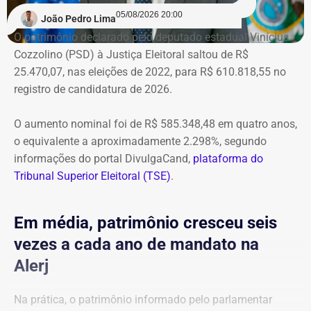
05/08/2026 20:00
João Pedro Lima
O patrimônio declarado pelo deputado estadual Vinícius
Cozzolino (PSD) à Justiça Eleitoral saltou de R$
25.470,07, nas eleições de 2022, para R$ 610.818,55 no
registro de candidatura de 2026.
O aumento nominal foi de R$ 585.348,48 em quatro anos,
o equivalente a aproximadamente 2.298%, segundo
informações do portal DivulgaCand,
plataforma do
Tribunal Superior Eleitoral (TSE)
.
Em média, patrimônio cresceu seis
vezes a cada ano de mandato na
Alerj
Na prática, o patrimônio informado pelo parlamentar