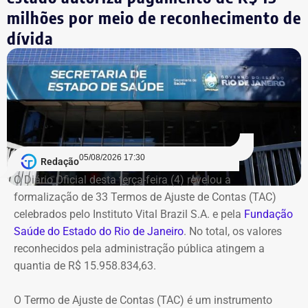
TCU apontou que Dr. Flávio geriu
e para o mercado.
milhões por meio de reconhecimento de
recursos do SUS sem apresentar os
dívida
Com informações do blog do Octavio Guedes, do G1.
comprovantes necessários
O caso envolve uma Tomada de Contas Especial sobre
recursos do Sistema Único de Saúde (SUS) usados em
2007, quando Dr. Flávio comandava a Saúde de
Queimados.
05/08/2026 17:30
Redação
Segundo o Ministério Público, o TCU concluiu que parte
O Diário Oficial desta terça-feira (4) revelou a
das despesas realizadas com verbas federais não foi
formalização de 33 Termos de Ajuste de Contas (TAC)
devidamente comprovada. As contas foram julgadas
celebrados pelo Instituto Vital Brazil S.A. e pela
Fundação
irregulares em 2021, e a decisão foi mantida em março
Saúde do Estado do Rio de Janeiro
. No total, os valores
de 2024, quando o tribunal rejeitou o recurso apresentado
reconhecidos pela administração pública atingem a
pelo deputado.
quantia de R$ 15.958.834,63.
O acórdão também determinou que Dr. Flávio devolva
O Termo de Ajuste de Contas (TAC) é um instrumento
quatro valores, que somam R$ 13.112,09, sem