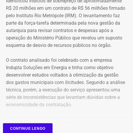
identificou indícios de sobrepreço de aproximadamente
R$ 20 milhões em um contrato de R$ 56 milhões firmado
O crescimento patrimonial, por si só, não indica a
pelo Instituto Rio Metrópole (IRM). O levantamento faz
existência de irregularidades.
parte da força-tarefa determinada pela nova gestão da
autarquia para revisar contratos e despesas após a
operação do Ministério Público que revelou um suposto
esquema de desvio de recursos públicos no órgão.
O contrato analisado foi celebrado com a empresa
Indupta Soluções em Energia e tinha como objetivo
desenvolver estudos voltados à otimização da gestão
dos gastos municipais com ilicitudes. Segundo a análise
técnica, porém, a execução do serviço apresentou uma
Declaração de bens de Vinícius Cozzolino em 2026 — Foto:
série de inconsistências que levantam dúvidas sobre a
Reprodução/Divulgacand
economicidade da contratação.
Relatório aponta falhas desde o
CONTINUE LENDO