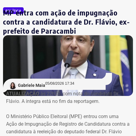
queda contínua nas receitas, chegando a faturamento
praticamente zero no início de 2026.
MP entra com ação de impugnação
POLÍTICA
contra a candidatura de Dr. Flávio, ex-
Ainda de acordo com a procuradoria, o grupo continuou
prefeito de Paracambi
acumulando prejuízos, manteve elevados custos
operacionais e não apresentou perspectiva de geração de
caixa suficiente para sustentar as atividades ou quitar
suas obrigações.
Na avaliação do Executivo estadual, a recuperação
judicial deixou de cumprir sua função de permitir a
05/08/2026 17:34
recuperação da empresa.
Gabriele Maia
ATUALIZAÇÃO
às 22h30, com nota do candidato Dr.
Flávio. A íntegra está no fim da reportagem.
Refit não teria honrado os
pagamentos
O Ministério Público Eleitoral (MPE) entrou com uma
Ação de Impugnação de Registro de Candidatura contra a
O governo também sustenta que os responsáveis pela
candidatura à reeleição do deputado federal Dr. Flávio