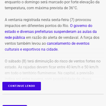
enquanto o domingo será marcado por forte elevação da
temperatura, com máxima prevista de 36°C.
A ventania registrada nesta sexta-feira (7) provocou
impactos em diferentes pontos do Rio.
O governo do
estado e diversas prefeituras suspenderam as aulas da
rede pública
em razão do alerta de vendaval. A força dos
ventos também levou ao
cancelamento de eventos
Em outubro do mesmo ano, foi a vez de o próprio André
culturais e esportivos na cidade.
Marinho pedir para sair.
O sábado (8) terá diminuição do risco de ventos fortes no
A exoneração, assinada no dia 23, encerrou a passagem
estado. As rajadas devem ficar entre 40 km/h e 50 km/h
do rapaz pela Prefeitura do Rio.
em todo o território fluminense. Na capital, a previsão
indica sol entre nuvens, com possibilidade de chuva,
temperaturas entre 20°C e 31°C e ventos fracos na maior
CONTINUE LENDO
parte do dia.
Para quem pretende aproveitar o fim de semana ao ar