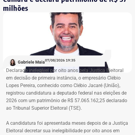
Integrante de movimento afirma que
milhões
ocupação aconteceu após quatro
despdejos
Integrante do Movimento de Luta nos Bairros, Vilas e
Favelas (MLB), dona Enita afirmou que o grupo de
ocupantes chegou ao atual prédio depois de sofrer quatro
despejos.
07/08/2026 19:35
Gabriele Maia
Declarado inelegível por oito anos pela Justiça Eleitoral
“Nós já sofremos quatro despejos. O objetivo da
em decisão de primeira instância, o empresário Clébio
ocupação é justamente dar ao imóvel uma função social
Lopes Pereira, conhecido como Clébio Jacaré (União),
que atenda as necessidades básicas das famílias. Desde
registrou candidatura a deputado federal nas eleições de
que eu entrei no MLB nunca faltou comida. Só o que falta
2026 com um patrimônio de R$ 57.065.162,25 declarado
mesmo é um teto, um lar para morar. Queremos fazer
ao Tribunal Superior Eleitoral (TSE).
valer um direito constitucional que nunca foi cumprido”
A candidatura foi apresentada meses depois de a Justiça
A Central de Movimentos Populares do Rio de Janeiro
Eleitoral decretar sua inelegibilidade por oito anos em
(CMPRJ) emitiu nota de apoio e solidariedade e lembrou