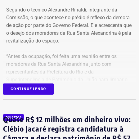
noite.
Segundo o técnico Alexandre Rinaldi, integrante da
Comissão, o que acontece no prédio é reflexo da demora
A mudança ocorre com o afastamento da frente fria que
de ação por parte do Governo Federal. Ele acrescenta que
atuou sobre o estado e a aproximação de um novo
o desejo dos moradores da Rua Santa Alexandrina é pela
sistema.
revitalização do espaço.
Com informações do Climatempo.
“Antes da ocupação, foi feita uma reunião entre os
moradores da Rua Santa Alexandrina junto com
representantes da Prefeitura do Rio e da
Superintendência de Patrimônio da União para limpar o
terreno até passar para o Arquivo Nacional. Mas o
CONTINUE LENDO
Governo Federal demorou tanto para agir que hoje
aconteceu essa ocupação. O desejo dos moradores daqui
é pela revitalização do prédio com essa nova função”,
Quase R$ 12 milhões em dinheiro vivo:
POLÍTICA
comentou.
Clébio Jacaré registra candidatura à
Câmara e declara patrimônio de R$ 57