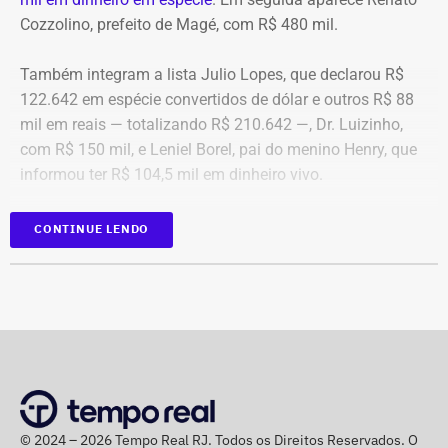
Cozzolino, prefeito de Magé, com R$ 480 mil.
Também integram a lista Julio Lopes, que declarou R$
122.642 em espécie convertidos de dólar e outros R$ 88
mil em reais — totalizando R$ 210.642 —, Dr. Luizinho,
com R$ 150 mil, e Leniel Borel, pai do menino Henry, que
informou ter R$ 104,5 mil em dinheiro vivo.
Candidato
Valor declarado em
CONTINUE LENDO
Bebeto
R$ 840.000,00
Renato Cozzolino
R$ 480.000,00
Julio Lopes
R$ 210.642,00*
Dr. Luizinho
R$ 150.000,00
Leniel Borel
R$ 104.500,00
*Valor correspondente à soma de R$ 122.642,00 em espécie
convertidos de dólar e R$ 88.000,00 em reais declarados em dinheiro
© 2024 – 2026 Tempo Real RJ. Todos os Direitos Reservados. O
vivo.