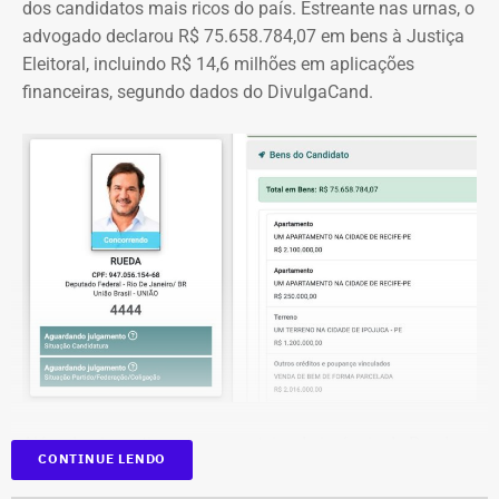
dos candidatos mais ricos do país. Estreante nas urnas, o
advogado declarou R$ 75.658.784,07 em bens à Justiça
Eleitoral, incluindo R$ 14,6 milhões em aplicações
financeiras, segundo dados do DivulgaCand.
Deputado Fábio Silva em declaração de bens em 2026 — Foto:
Reprodução/Divulgacand
Além dos investimentos, a carteira de imóveis de Rueda
CONTINUE LENDO
se espalha por seis cidades de quatro estados. Na