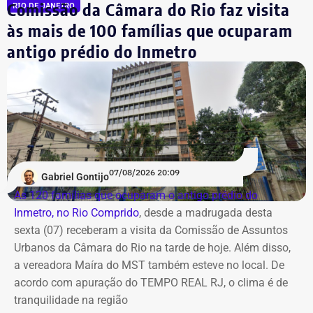
Comissão da Câmara do Rio faz visita
RIO DE JANEIRO
livre, a principal atenção fica para a possibilidade de
chuva e para a mudança no cenário dos ventos ao longo
às mais de 100 famílias que ocuparam
dos dias.
antigo prédio do Inmetro
Ao todo, o moço já pode dizer que tem 17 meses, ou 519
dias, de experiência no executivo municipal.
Domingo terá calor e ventos mais
fortes
Já no domingo (9), o vento volta a ganhar força. A
previsão aponta rajadas entre 50 km/h e 70 km/h em
07/08/2026 20:09
Gabriel Gontijo
todo o estado do Rio. O aumento está associado à
As 120 famílias que ocuparam o antigo prédio do
chegada de uma nova frente fria, que avança pelo
Inmetro, no Rio Comprido
, desde a madrugada desta
Sudeste.
sexta (07) receberam a visita da Comissão de Assuntos
Urbanos da Câmara do Rio na tarde de hoje. Além disso,
Na cidade do Rio, o domingo será mais quente, com
a vereadora Maíra do MST também esteve no local. De
mínima prevista de 21°C e máxima de 36°C. A previsão
acordo com apuração do TEMPO REAL RJ, o clima é de
indica sol entre nuvens durante o dia, com aumento da
tranquilidade na região
nebulosidade e possibilidade de pancadas de chuva à