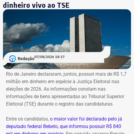
que o mérito da questão seja analisado pela Corte.
dinheiro vivo ao TSE
Segundo as investigações, a refinaria importava
combustível quase pronto, mas fingia que o material era
matéria-prima e simulava uma operação de refino na sua
unidade fantasma de Manguinhos.
A Polícia Federal indica que a operação era feita de
07/08/2026 18:17
Redação
fachada para não pagar o ICMS na chegada do
Cinco candidatos do PP à Câmara dos Deputados pelo
combustível ao país. Com a Refit postergava de
Rio de Janeiro declararam, juntos, possuir mais de R$ 1,7
pagamentos de impostos, a empresa só deveria pagar o
milhão em dinheiro em espécie à Justiça Eleitoral nas
tributo no momento da venda para o consumidor final,
eleições de 2026. As informações constam nas
algo que nunca foi feito, de acordo com a investigação.
informações de bens apresentadas ao Tribunal Superior
Eleitoral (TSE) durante o registro das candidaturas.
*Com informações do blog do Octávio Guedes, do portal
g1
Entre os candidatos,
o maior valor foi declarado pelo já
deputado federal Bebeto, que informou possuir R$ 840
mil em dinheiro em espécie
. Em seguida aparece Renato