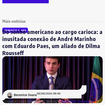
Mais notícias
Do sonho americano ao cargo carioca: a
BERENICE SEARA
inusitada conexão de André Marinho
com Eduardo Paes, um aliado de Dilma
Rousseff
08/08/2026 08:00
Berenice Seara
Quando explicou porque deixou a
New York University