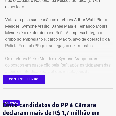
tido o Cadastro Nacional da Pessoa Jurídica (CNPJ)
espécie.
cancelado.
Votaram pela suspensão os diretores Arthur Watt, Pietro
Mendes, Symone Araújo, Daniel Maia e Fernando Moura.
Mendes é o relator do caso Refit. A empresa integra o
grupo do empresário Ricardo Magro, alvo de operação da
Polícia Federal (PF) por sonegação de impostos.
Os diretores Pietro Mendes e Symone Araújo foram
colocados em suspeição pela Refit após participarem das
ações de interdição parcial das instalações da
companhia em setembro de 2025.
CONTINUE LENDO
Mercedes-Benz AMG G63, veículo semelhante ao declarado por Antonio
Eles chegaram a ser afastados do processo pelo Tribunal
Rueda em sua prestação de bens à Justiça Eleitoral – Foto:
Regional Federal da 1ª Região (TRF1). Em decisão
Cinco candidatos do PP à Câmara
Reprodução/Internet
POLÍTICA
liminar, porém, o Superior Tribunal de Justiça (STJ)
garantiu a participação dos dois diretores na votação até
declaram mais de R$ 1,7 milhão em