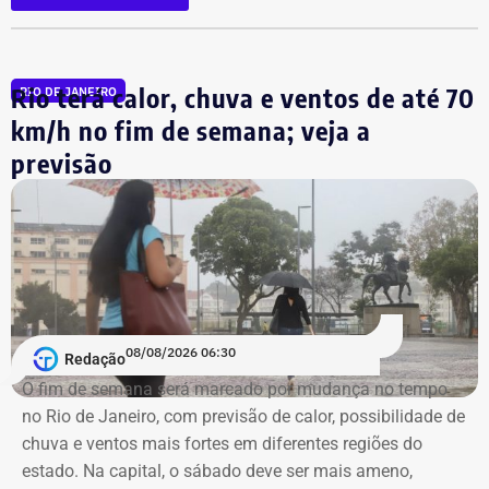
Na Secretaria municipal da Casa Civil, André Marinho
Rio terá calor, chuva e ventos de até 70
RIO DE JANEIRO
permaneceu até dezembro. Marcelo Crivella
km/h no fim de semana; veja a
(Republicanos) ganhou a eleição assumiu a prefeitura e,
previsão
passou o rodo nos cargos comissionados. No primeiro
dia de 2017, o novo prefeito exonerou, de uma só tacada,
todos os nomeados por Paes. Inclusive ele.
Mas, ao que tudo indica, o hoje candidato do Novo
gostou da experiência. Em 21 de fevereiro, ele foi de novo
nomeado na prefeitura, dessa vez, na Secretaria
08/08/2026 06:30
Redação
Municipal de Assistência Social e Direitos Humanos.
O fim de semana será marcado por mudança no tempo
no Rio de Janeiro, com previsão de calor, possibilidade de
E com data retroativa: valendo a partir de 1º de janeiro.
chuva e ventos mais fortes em diferentes regiões do
estado. Na capital, o sábado deve ser mais ameno,