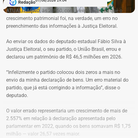
07/08/2026 19:04
Redação
ATUALIZAÇÃO
, às 20h50, com a explicação de que o
crescimento patrimonial foi, na verdade, um erro no
Imóvel de Eduardo Bolsonaro será leiloado por um valor 36% menor ao que
preenchimento das informações à Justiça Eleitoral.
vale originalmente — Foto: REprodução/Google Maps.
Ao enviar os dados do deputado estadual Fábio Silva à
O apartamento que vai à leilão fica na Avenida Pasteu e
Justiça Eleitoral, o seu partido, o União Brasil, errou e
tem cerca de 101 metros quadrados. O imóvel se
declarou um patrimônio de R$ 46,5 milhões em 2026.
encontra no terceiro andar de um edifício de frente para a
Baía de Guanabara.
“Infelizmente o partido colocou dois zeros a mais no
envio da minha declaração de bens. Um erro material do
A Caixa Econômica tentou intimar pessoalmente o ex-
partido, que já está corrigindo a informação”, disse o
deputado federal. Mas como não conseguiu localizá-lo,
deputado.
promoveu a intimação por edital eletrônico publicado nos
dias 5, 6 e 7 de novembro de 2025, concedendo o prazo
O valor errado representaria um crescimento de mais de
legal para regularização da dívida. Posteriormente, a
2.557% em relação à declaração apresentada pelo
propriedade foi consolidada em nome da Caixa em 30 de
parlamentar em 2022, quando os bens somavam R$ 1,75
março de 2026 por causa da falta de pagamento.
milhão — valor 26,57 vezes maior.