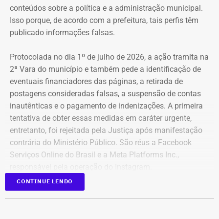
9
Fernando Cezar Jorge
R$
R$
R
conteúdos sobre a política e a administração municipal.
Hakme
274.382,64
22.028,93
2
Isso porque, de acordo com a prefeitura, tais perfis têm
publicado informações falsas.
10
Edmilson Suassuna da Silva
R$
R$
—
Protocolada no dia 1º de julho de 2026, a ação tramita na
273.040,85
273.040,85
2ª Vara do município e também pede a identificação de
eventuais financiadores das páginas, a retirada de
postagens consideradas falsas, a suspensão de contas
11
Ricardo Cardoso dos Santos
R$
R$
—
inautênticas e o pagamento de indenizações. A primeira
259.913,87
259.913,87
tentativa de obter essas medidas em caráter urgente,
entretanto, foi rejeitada pela Justiça após manifestação
12
Sergio Elias de Souza
R$
R$
—
contrária do Ministério Público. São réus a Facebook
247.403,90
247.403,90
Serviços Online do Brasil e a Meta Platforms Inc.,
responsável pela operação do Instagram.
CONTINUE LENDO
13
Leonardo Rego Blanchart
R$
R$
—
Os administradores dos perfis não foram incluídos no
Declaração de bens de Bernardo Rossi em 2026 — Foto:
243.277,87
243.277,87
processo porque, segundo a prefeitura, não foi possível
Reprodução/Divulgacand
conseguir a identificação dos responsáveis. O processo