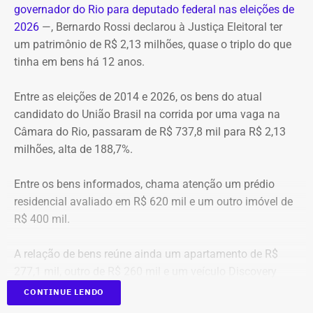
intercâmbio acadêmico.
TEMPO REAL
governador do Rio para deputado federal nas eleições de
A operação mobilizou cerca de 40 militares, 11 viaturas e
Pré-hora: 19h, com cobertura especial pelo YouTube do
2026
—, Bernardo Rossi declarou à Justiça Eleitoral ter
4 unidades operacionais.
TEMPO REAL
um patrimônio de R$ 2,13 milhões, quase o triplo do que
Ranking total de maiores gastos com
tinha em bens há 12 anos.
diárias, de 2022 a julho de 2026
Com informações do portal “g1”.
Entre as eleições de 2014 e 2026, os bens do atual
Posiç
Beneficiário
Total pago
Nacional
I
candidato do União Brasil na corrida por uma vaga na
ão
al
Câmara do Rio, passaram de R$ 737,8 mil para R$ 2,13
1
Victor Rosa Travancas
R$
R$
R
milhões, alta de 188,7%.
518.688,07
48.348,60
4
Entre os bens informados, chama atenção um prédio
residencial avaliado em R$ 620 mil e um outro imóvel de
2
Bruno de Queiroz Costa
R$
R$
R
R$ 400 mil.
458.412,41
5.106,28
4
A relação de bens reúne ainda um apartamento de R$
3
Sergio Ricardo M. de
R$
R$
R
277,1 mil, outro de R$ 260 mil e um veículo Discovery
Almeida
372.185,76
53.683,17
3
D300, ano 2023, declarado por R$ 330 mil. Também
CONTINUE LENDO
aparecem na lista cerca de R$ 177 mil em aplicações e