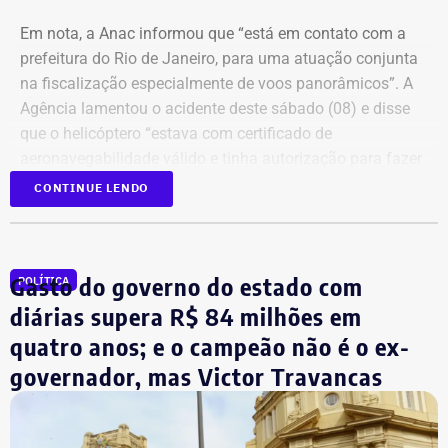
Em nota, a Anac informou que “está em contato com a
prefeitura do Rio de Janeiro, para uma atuação conjunta
na fiscalização especialmente de voos panorâmicos”. A
Agência lamentou o acidente deste sábado (08) e disse
que o helicóptero “estava com certificado de
aeronavegabilidade válido e tinha autorização para fazer
serviço aéreo especializado (SAE) de voo panorâmico,
CONTINUE LENDO
conforme informações do Registro Aeronáutico Brasileiro
(RAB)”.
Gasto do governo do estado com
POLÍTICA
Em 55 dias, dois acidentes com
diárias supera R$ 84 milhões em
helicópteros deixam 10 mortos no
quatro anos; e o campeão não é o ex-
Rio
governador, mas Victor Travancas
A queda da aeronave que resultou na morte de três
turistas colombianas da mesma família e o piloto