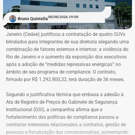
2022 e passaram a responder por 20,3% em 2023, 21,1%
em 2025 e 19,4% no acumulado de 2026.
08/08/2026 19:00
Bruno Quintella
Os dados
foram extraídos do Portal da Transparência e
A Companhia Estadual de Águas e Esgotos do Rio de
do Sistema de Execução Orçamentária e Financeira do
Janeiro (Cedae) justificou a contratação de quatro SUVs
Estado do Rio de Janeiro (SIAFE-RJ)
.
blindados para integrantes de sua diretoria alegando uma
combinação de fatores externos e internos: a violência do
Rio de Janeiro e o aumento da exposição dos executivos
Aumento de gastos com viagens ao
após a adoção de “medidas repressivas enérgicas” no
exterior
âmbito de seu programa de compliance. O contrato,
firmado por R$ 1.292.800,32, terá duração de 36 meses.
Entre janeiro de 2022 e 14 de julho de 2026, a base
estadual registrou R$ 84,13 milhões em pagamentos
Segundo a justificativa técnica que embasa a adesão à
relacionados a diárias. Desse total, R$ 69,45 milhões
Ata de Registro de Preços do Gabinete de Segurança
foram contabilizados como deslocamentos dentro do
Institucional (GSI), a companhia afirma que o
país e R$ 14,68 milhões como viagens ao exterior.
fortalecimento das políticas de compliance passou a
contrariar interesses relacionados a contratos, gestão de
O aumento dos gastos acompanha o crescimento no
pessoas e fiscalização das concessionárias, aumentando