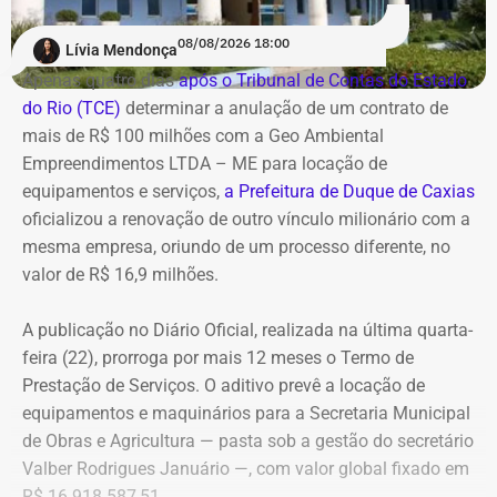
2023
R$ 13,95
R$ 3,55
R$ 17,50
R$ 18,46
ações de compliance da companhia, que recentemente
milhões
milhões
milhões
milhões
reforçou auditorias internas em parceria com o GSI e a
08/08/2026 18:00
Lívia Mendonça
2024
R$ 15,90
R$ 2,68
R$ 18,57
R$ 19,33
Casa Civil.
Apenas quatro dias
após o Tribunal de Contas do Estado
milhões
milhões
milhões
milhões
do Rio (TCE)
determinar a anulação de um contrato de
2025
R$ 20,12
R$ 5,38
R$ 25,50
R$ 26,17
A empresa também destaca que não possui SUVs
mais de R$ 100 milhões com a Geo Ambiental
milhões
milhões
milhões
milhões
blindados em sua frota própria, razão pela qual optou
Empreendimentos LTDA – ME para locação de
2026 até 14
R$ 7,73
R$ 1,86
R$ 9,59
R$ 12,50
pela locação dos veículos por meio de adesão à ata do
equipamentos e serviços,
a Prefeitura de Duque de Caxias
de julho
milhões
milhão
milhões
milhões
GSI.
oficializou a renovação de outro vínculo milionário com a
Os valores de viagens nacionais e internacionais seguem
mesma empresa, oriundo de um processo diferente, no
a classificação contábil oficial, a partir de dados obtidos
Os veículos serão destinados exclusivamente aos
valor de R$ 16,9 milhões.
no Sistema de Execução Orçamentária e Financeira. No
diretores das áreas Financeira (DFI), Jurídica (DJU),
entanto, uma análise dos registros mostra
Suprimentos (DSU) e Segurança e Governança (DSG). O
A publicação no Diário Oficial, realizada na última quarta-
inconsistências na base de dados do governo.
contrato foi firmado com a empresa Rei dos Blindados
feira (22), prorroga por mais 12 meses o Termo de
Locação de Veículos Ltda. e prevê a locação de quatro
Prestação de Serviços. O aditivo prevê a locação de
Em 2025, por exemplo, um empenho de quase R$ 4,9 mil
SUVs zero quilômetro, com blindagem nível III-A, sem
equipamentos e maquinários para a Secretaria Municipal
foi registrado como viagem nacional, embora a
motorista e sem fornecimento de combustível.
de Obras e Agricultura — pasta sob a gestão do secretário
justificativa oficial informasse uma missão em
Valber Rodrigues Januário —, com valor global fixado em
Montevidéu, no Uruguai. Mesmo com esse tipo de
Cada automóvel custará R$ 8.977,78 por mês,
R$ 16.918.587,51.