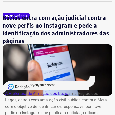
fundos.
4
Cláudio Bonfim de Castro e
R$
R$
R
Silva
369.375,28
88.570,78
2
Búzios entra com ação judicial contra
TRANSPARÊNCIA
nove perfis no Instagram e pede a
5
Rodrigo Ratkus Abel
R$
R$
R
identificação dos administradores das
349.332,01
34.433,88
3
páginas
6
Gustavo Reis Ferreira
R$
R$
R
348.094,75
41.125,19
3
7
Igor Domingos Marques da
R$
R$
R
Silva
281.845,47
25.594,23
2
08/08/2026 15:00
Redação
A Prefeitura de Armação dos Búzios
, na Região dos
8
Danielle Christian Ribeiro
R$
R$
R
Lagos, entrou com uma ação civil pública contra a Meta
Barros
281.042,85
103.247,91
1
com o objetivo de identificar os responsável por nove
perfis do Instagram que publicam notícias, críticas e