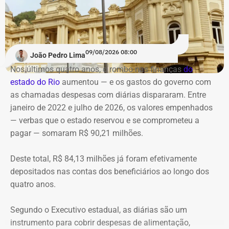
brasileiro, ocorreu 55 dias após outra tragédia envolvendo
helicópteros na cidade do Rio. Em 14 de junho,
seis
pessoas morreram depois que duas aeronaves se
chocaram no ar
, na região do Recreio dos Bandeirantes.
09/08/2026 08:00
João Pedro Lima
Nos últimos quatro anos, o rombo nas finanças
do
O prefeito Eduardo Cavaliere relacionou a cobrança à
estado do Rio
aumentou — e os gastos do governo
com
Anac, neste sábado (08), justamente à ocorrência de mais
as chamadas despesas com diárias dispararam. Entre
de um acidente aéreo no Rio, em um curto intervalo de
janeiro de 2022 e julho de 2026, os valores empenhados
tempo.
— verbas que o estado reservou e se comprometeu a
pagar — somaram R$ 90,21 milhões.
“Eu quero que a Anac tome essas medidas, inclusive com
a possibilidade de suspensão de voos panorâmicos por
Deste total, R$ 84,13 milhões já foram efetivamente
uma semana ou por duas semanas, ou pelo tempo que
depositados nas contas dos beneficiários ao longo dos
seja necessário para a Anac fazer uma fiscalização mais
quatro anos.
intensa nos helipontos, nas aeronaves, na manutenção
dessas aeronaves, para que a gente possa ter segurança
Segundo o Executivo estadual, as diárias são um
dos visitantes que visitam a cidade, dos turistas que
instrumento para cobrir despesas de alimentação,
visitam a cidade e da população que circula aqui pela