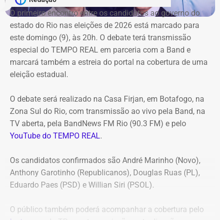
Ano
Benefici
Órgão
Pago
Em
Principais destinos e mo
Duque de Caxias anule no prazo de 15 dias o contrato
O primeiro encontro entre os candidatos ao ⁠governo do
ário
pen
firmado com a Geo Ambiental para o mesmo fim
estado do Rio nas eleições de 2026 está marcado para
hos
(locação de maquinários e equipamentos). Na ocasião, a
este domingo (9), às 20h. O debate terá transmissão
2022
Ana
Secretari
R$
2
Portugal; Egito e Israel.
Corte ordenou também a suspensão imediata dos
especial do TEMPO REAL em parceria com a Band e
Larronda
a do
51.00
pagamentos decorrentes do acordo milionário, que
marcará também a estreia do portal na cobertura de uma
Asti
Ambiente
1,80
ultrapassava R$ 100 milhões.
eleição estadual.
O acórdão acolheu o voto da conselheira Marianna
2023
Bruno de
Casa
R$
8
Nova York, Londres, Milã
O debate será realizado na Casa Firjan, em Botafogo, na
Montebello Willeman, que apontou uma série de
Queiroz
Civil
119.5
LIDE, Conferência da ONU
Zona Sul do Rio, com transmissão ao vivo pela Band, na
irregularidades no planejamento da concorrência
Costa
00,71
de investimentos
TV aberta, pela BandNews FM Rio (90.3 FM) e pelo
eletrônica SRP nº 041/2025 e concluiu que os problemas
YouTube do TEMPO REAL
.
comprometem a competitividade do certame e, além
2024
Victor
Casa
R$
3
Lisboa, Valladolid, Siena 
disso, impedem a manutenção do contrato firmado entre
Rosa
Civil
99.64
políticos, representação 
Os candidatos confirmados são André Marinho (Novo),
a Secretaria Municipal de Obras e Agricultura e a empresa
Travanca
2,02
palácios Guanabara e Lar
Anthony Garotinho (Republicanos), Douglas Ruas (PL),
vencedora.
s
Eduardo Paes (PSD) e Willian Siri (PSOL).
Entre as principais falhas identificadas pelo TCE
estão a
2025
Victor
Casa
R$
16
Roma, Madri, Nova York, 
O público também poderá acompanhar a cobertura pelo
ausência de estudo comparativo entre a locação e a
Rosa
Civil
228.6
Houston, Barcelona, Bueno