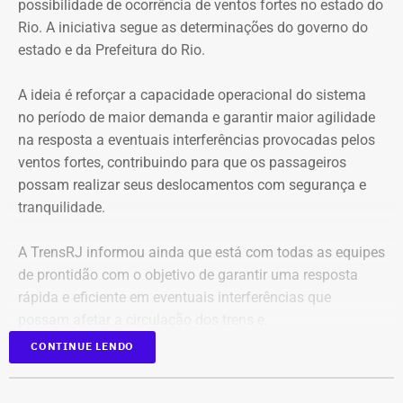
possibilidade de ocorrência de ventos fortes no estado do
Rio. A iniciativa segue as determinações do governo do
estado e da Prefeitura do Rio.
A ideia é reforçar a capacidade operacional do sistema
no período de maior demanda e garantir maior agilidade
na resposta a eventuais interferências provocadas pelos
ventos fortes, contribuindo para que os passageiros
possam realizar seus deslocamentos com segurança e
tranquilidade.
A TrensRJ informou ainda que está com todas as equipes
de prontidão com o objetivo de garantir uma resposta
rápida e eficiente em eventuais interferências que
possam afetar a circulação dos trens e,
consequentemente, a mobilidade dos passageiros.
CONTINUE LENDO
Os profissionais que trabalham na parte operacional e de