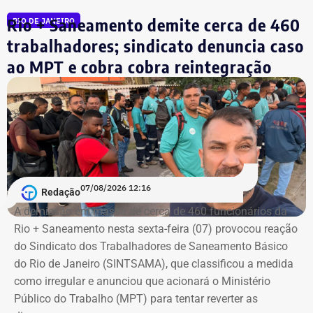
manutenção estão preparados para atuar em diferentes
Rio + Saneamento demite cerca de 460
RIO DE JANEIRO
pontos do sistema, com foco na identificação e solução
de ocorrências que possam comprometer a operação
trabalhadores; sindicato denuncia caso
ferroviária. Entre as possíveis interferências provocadas
ao MPT e cobra cobra reintegração
pelo forte vento estão a queda de galhos e árvores
localizadas nas calçadas, mas que podem atingir a rede e
demais estruturas ferroviárias.
Caso seja necessário, a concessionária pode estender o
horário de funcionamento dos trens, de forma a contribuir
para que os passageiros possam retornar para suas
07/08/2026 12:16
Redação
casas com segurança. Além disso, a orientação é que os
A demissão em massa de cerca de 460 funcionários da
passageiros acompanhem os canais oficiais da TrensRJ
Rio + Saneamento nesta sexta-feira (07) provocou reação
e, em caso de alterações na circulação, sigam as
do Sindicato dos Trabalhadores de Saneamento Básico
orientações das equipes que atuam nas estações e nos
do Rio de Janeiro (SINTSAMA), que classificou a medida
trens
como irregular e anunciou que acionará o Ministério
Público do Trabalho (MPT) para tentar reverter as