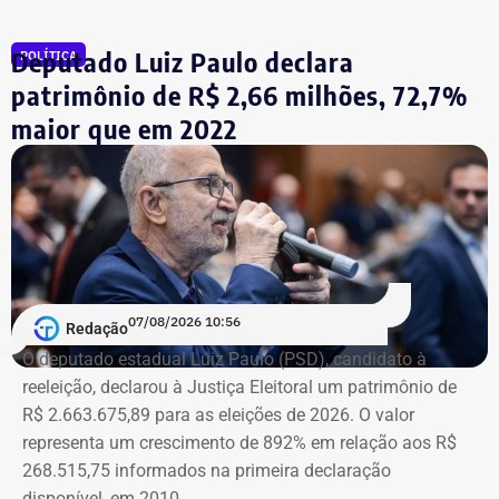
Em 2006, ela foi candidata a deputada estadual. No
Deputado Luiz Paulo declara
POLÍTICA
acumulado dos últimos vinte anos, a expansão nominal
do patrimônio dela foi de R$ 2,9 milhões.
patrimônio de R$ 2,66 milhões, 72,7%
maior que em 2022
07/08/2026 10:56
Redação
O deputado estadual Luiz Paulo (PSD), candidato à
reeleição, declarou à Justiça Eleitoral um patrimônio de
R$ 2.663.675,89 para as eleições de 2026. O valor
representa um crescimento de 892% em relação aos R$
268.515,75 informados na primeira declaração
disponível, em 2010.