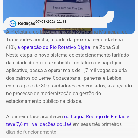
Outra prioridade do governador nas conversas com o
presidente da Alerj é a escolha do substituto de
Domingos Brazão no cargo de conselheiro do Tribunal de
07/08/2026 11:38
Redação
Contas do Estado (TCE-RJ). Ele foi condenado pelo
A Prefeitura do Rio, por meio da Secretaria Municipal de
Supremo Tribunal Federal (STF) por ter sido um dos
Transportes amplia, a partir da próxima segunda-feira
mandantes do assassinato da vereadora Marielle Franco
(10),
a operação do Rio Rotativo Digital
na Zona Sul.
e do motorista Anderson Gome.
Nesta etapa, o novo sistema de estacionamento tarifado
da cidade do Rio, que substitui os talões de papel por
A indicação fica sob responsabilidade da Alerj e Couto
aplicativo, passa a operar mais de 1,7 mil vagas da orla
sinalizou que não interferirá, desde que o escolhido não
dos bairros do Leme, Copacabana, Ipanema e Leblon,
seja ligado ao grupo político de Cláudio Castro. Douglas
com o apoio de 80 guardadores credenciados, avançando
Ruas convocou uma reunião do Colégio de Líderes, que
no processo de modernização da gestão do
deve acontecer já na próxima segunda-feira (10) para
estacionamento público na cidade.
resolver as duas situações. O objetivo deve ser definir um
cronograma para publicação do edital da vaga do
A primeira fase aconteceu
na Lagoa Rodrigo de Freitas e
Tribunal de Contas, além de prazos para sabatinas e
teve 7,6 mil validações do Jaé
em seus três primeiros
votações.
dias de funcionamento.