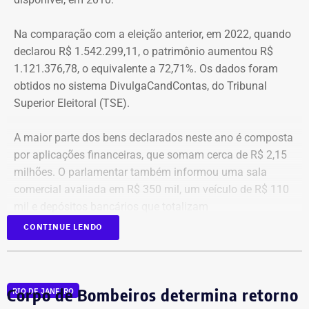
Na comparação com a eleição anterior, em 2022, quando
declarou R$ 1.542.299,11, o patrimônio aumentou R$
1.121.376,78, o equivalente a 72,71%. Os dados foram
obtidos no sistema DivulgaCandContas, do Tribunal
Superior Eleitoral (TSE).
A maior parte dos bens declarados neste ano é composta
por aplicações financeiras, que somam cerca de R$ 2,15
milhões. O parlamentar também informou uma sala
comercial avaliada em R$ 350 mil, um veículo de R$ 110
mil e depósitos bancários que totalizam
aproximadamente R$ 51,6 mil.
CONTINUE LENDO
Corpo de Bombeiros determina retorno
RIO DE JANEIRO