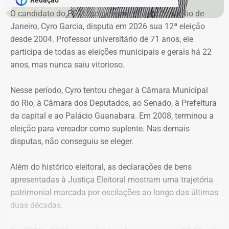
pagamento pode ser realizado por Pix ou cartão de
O candidato do PSTU ao governo do estado do Rio de
crédito diretamente no aplicativo.
Janeiro, Cyro Garcia, disputa em 2026 sua 12ª eleição
desde 2004. Professor universitário de 71 anos, ele
Os 80 guardadores credenciados atuarão orientando os
participa de todas as eleições municipais e gerais há 22
motoristas sobre o funcionamento do sistema e a
anos, mas nunca saiu vitorioso.
utilização do aplicativo Jaé. Eles não recebem qualquer
tipo de pagamento dos usuários. A aquisição do período
Nesse período, Cyro tentou chegar à Câmara Municipal
de estacionamento é realizada exclusivamente pelo
do Rio, à Câmara dos Deputados, ao Senado, à Prefeitura
aplicativo.
da capital e ao Palácio Guanabara. Em 2008, terminou a
eleição para vereador como suplente. Nas demais
Mais de 37 mil validação na Lagoa
disputas, não conseguiu se eleger.
Implantado no dia 17 de julho em cerca de 900 vagas no
Além do histórico eleitoral, as declarações de bens
entorno da Lagoa Rodrigo de Freitas, o projeto piloto do
apresentadas à Justiça Eleitoral mostram uma trajetória
Rio Rotativo Digital já contabiliza mais de 37 mil
patrimonial marcada por oscilações ao longo das últimas
validações de períodos de estacionamento de duas
duas décadas.
horas. A experiência permitiu aperfeiçoar a operação
antes da expansão para outras regiões da cidade,