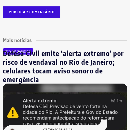
Mais notícias
Defesa Civil emite ‘alerta extremo’ por
RIO DE JANEIRO
risco de vendaval no Rio de Janeiro;
celulares tocam aviso sonoro de
emergência
07/08/2026 12:46