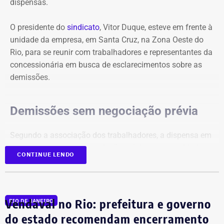
dispensas.
O presidente do
sindicato
, Vitor Duque, esteve em frente à
unidade da empresa, em Santa Cruz, na Zona Oeste do
Rio, para se reunir com trabalhadores e representantes da
concessionária em busca de esclarecimentos sobre as
demissões.
Demissões sem negociação prévia
Segundo a associação dos trabalhadores, a dispensa em
massa ocorreu sem negociação prévia com a entidade, o
CONTINUE LENDO
que, na avaliação da categoria, desrespeita a legislação
trabalhista.
“Isso é uma verdadeira covardia. Na véspera do Dia dos
Vendaval no Rio: prefeitura e governo
RIO DE JANEIRO
Pais, a empresa coloca na rua centenas de chefes de
do estado recomendam encerramento
família. Além disso, qualquer demissão deve ser