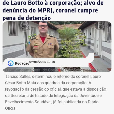
de Lauro Botto à corporação; alvo de
denúncia do MPRJ, coronel cumpre
pena de detenção
07/08/2026 10:50
Redação
O comandante-geral do Corpo de Bombeiros, coronel
Tarciso Salles, determinou o retorno do coronel Lauro
César Botto Maia aos quadros da corporação. A
revogação da cessão do oficial, que estava à disposição
Patrimônio de Luiz Paulo cresceu em
da Secretaria de Estado de Integração da Juventude e
todas as eleições desde 2010
Envelhecimento Saudável, já foi publicada no Diário
Oficial.
As declarações apresentadas à Justiça Eleitoral mostram