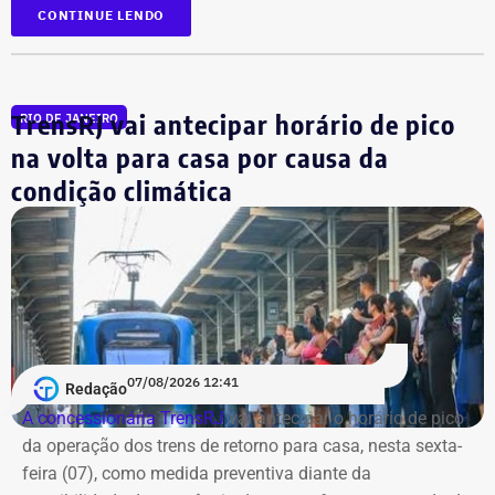
CONTINUE LENDO
TrensRJ vai antecipar horário de pico
RIO DE JANEIRO
na volta para casa por causa da
condição climática
07/08/2026 12:41
Redação
A concessionária TrensRJ
vai antecipar o horário de pico
da operação dos trens de retorno para casa, nesta sexta-
feira (07), como medida preventiva diante da