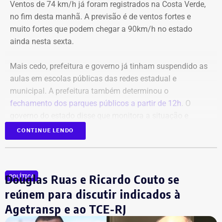
Ventos de 74 km/h já foram registrados na Costa Verde,
no fim desta manhã. A previsão é de ventos fortes e
muito fortes que podem chegar a 90km/h no estado
ainda nesta sexta.
Mais cedo, prefeitura e governo já tinham suspendido as
aulas em escolas públicas das redes estadual e
municipal. A prefeitura também determinou o
fechamento dos parques públicos a partir de 12h
. O
governo do estado disse que monitora a situação e
orientou a população a acompanhar os alertas da Defesa
CONTINUE LENDO
Civil.
Douglas Ruas e Ricardo Couto se
POLÍTICA
reúnem para discutir indicados à
Agetransp e ao TCE-RJ