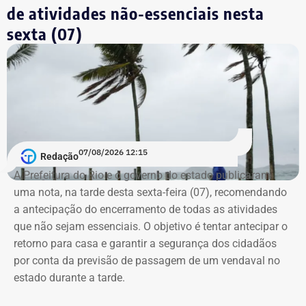
de atividades não-essenciais nesta
negociada com o sindicato da categoria, e isso não
sexta (07)
ocorreu”, afirmou Vitor Duque.
O sindicato informou que protocolará ainda nesta sexta-
feira uma denúncia no Ministério Público do Trabalho
pedindo a anulação das demissões e a reintegração dos
trabalhadores dispensados.
Além da medida judicial, o SINTSAMA convocou uma
07/08/2026 12:15
Redação
assembleia para a próxima quarta-feira (12), às 10h, em
A Prefeitura do Rio e o governo do estado publicaram
frente à sede da Rio + Saneamento, em Santa Cruz, para
uma nota, na tarde desta sexta-feira (07), recomendando
discutir os próximos passos da mobilização.
a antecipação do encerramento de todas as atividades
que não sejam essenciais. O objetivo é tentar antecipar o
“Independentemente do resultado da conversa de hoje,
retorno para casa e garantir a segurança dos cidadãos
vamos lutar pela manutenção dos empregos e pelo
por conta da previsão de passagem de um vendaval no
direito dos trabalhadores. A categoria não vai aceitar
estado durante a tarde.
demissões sem diálogo”, disse o presidente do sindicato.