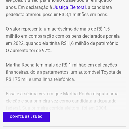
eleições, viu seu patrimônio quase dobrar em quatro
anos. Em declaração à
Justiça Eleitoral
, a candidata
pedetista afirmou possuir R$ 3,1 milhões em bens.
O valor representa um acréscimo de mais de R$ 1,5
milhão em comparação com os bens declarados por ela
em 2022, quando ela tinha R$ 1,6 milhão de patrimônio.
O aumento foi de 97%.
Martha Rocha tem mais de R$ 1 milhão em aplicações
financeiras, dois apartamentos, um automóvel Toyota de
R$ 175 mil e uma linha telefônica.
Essa é a sétima vez em que Martha Rocha disputa uma
eleição e sua primeira vez como candidata a deputada
federal. Sua primeira corrida eleitoral foi em 2004,
quando foi candidata a vice-prefeita na chapa de Bittar
CONTINUE LENDO
para a Prefeitura do Rio. Na época, ela não declarou bens.