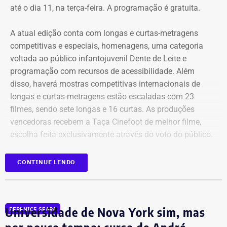
até o dia 11, na terça-feira. A programação é gratuita.
A atual edição conta com longas e curtas-metragens
competitivas e especiais, homenagens, uma categoria
voltada ao público infantojuvenil Dente de Leite e
programação com recursos de acessibilidade. Além
disso, haverá mostras competitivas internacionais de
longas e curtas-metragens estão escaladas com 23
filmes, sendo sete longas e 16 curtas. As produções
vencedoras recebem a Taça Cinefoot de melhor filme,
escolha feita exclusivamente através do voto do público.
Os países participantes são Brasil, Argentina, México,
CONTINUE LENDO
Itália, Colômbia, Reino Unido, Irã, Espanha, Alemanha,
além de uma coprodução Chile/Palestina/Espanha,
compondo um mosaico representativo do melhor cinema
Universidade de Nova York sim, mas
BERENICE SEARA
mundial de futebol da atualidade. Totalizando dez
países.
por pouco tempo: curso de André