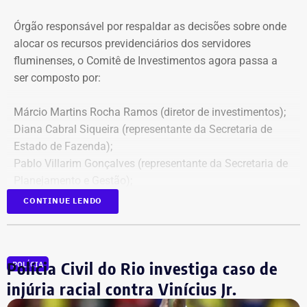
Órgão responsável por respaldar as decisões sobre onde
alocar os recursos previdenciários dos servidores
fluminenses, o Comitê de Investimentos agora passa a
ser composto por:
Márcio Martins Rocha Ramos (diretor de investimentos);
Diana Cabral Siqueira (representante da Secretaria de
Estado de Fazenda);
Pablo Villarim Gonçalves (representante da Secretaria de
Planejamento e Gestão);
Alisson José Ramos Batista (servidor do Corpo Técnico
CONTINUE LENDO
do Rioprevidência);
Geny Andrea Alves (servidora do Corpo Técnico do
Rioprevidência).
Polícia Civil do Rio investiga caso de
POLÍCIA
injúria racial contra Vinícius Jr.
Retroatividade de atos para garantir