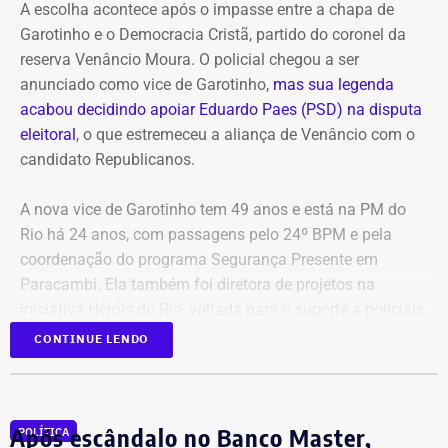
A escolha acontece após o impasse entre a chapa de
crime, sejam adotadas as medidas legais cabíveis,
Garotinho e o Democracia Cristã, partido do coronel da
incluindo o eventual oferecimento de denúncia.
reserva Venâncio Moura. O policial chegou a ser
anunciado como vice de Garotinho,
mas sua legenda
Para embasar o pedido, a parlamentar anexou capturas
acabou decidindo apoiar Eduardo Paes (PSD) na disputa
de tela da publicação e os links das postagens
eleitoral
, o que estremeceu a aliança de Venâncio com o
divulgadas por Janones nas redes sociais.
candidato Republicanos.
A nova vice de Garotinho tem 49 anos e está na PM do
Rio há 24 anos, com passagens pelo 24º BPM e pela
coordenação do programa Segurança Presente em
Paracambi. Ela também foi diretora de projetos na
iniciativa Heróis do Rio, voltada para o suporte a policiais
feridos e a familiares de agentes falecidos.
CONTINUE LENDO
A indicação também consolida a aliança do Democratas
com Garotinho. O partido tinha anunciado a candidatura
Após escândalo no Banco Master,
POLÍTICA
própria do ex-governador Wilson Witzel, mas o político