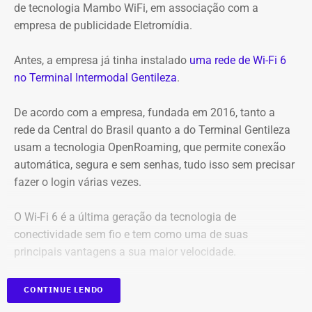
de tecnologia Mambo WiFi, em associação com a
empresa de publicidade Eletromídia.
Antes, a empresa já tinha instalado
uma rede de Wi-Fi 6
no Terminal Intermodal Gentileza
.
De acordo com a empresa, fundada em 2016, tanto a
rede da Central do Brasil quanto a do Terminal Gentileza
usam a tecnologia OpenRoaming, que permite conexão
automática, segura e sem senhas, tudo isso sem precisar
Captura de tela da publicação de André Janones, utilizado como prova na
fazer o login várias vezes.
representação de Alana Passos — Foto: Reprodução
O Wi-Fi 6 é a última geração da tecnologia de
Na representação, Alana Passos argumenta que, por se
conectividade sem fio e tem como uma de suas
tratar de um deputado federal e agente público, as
principais vantagens a sua maior velocidade.
declarações extrapolam os limites da liberdade de
expressão e podem caracterizar, em tese, violação aos
Com informações da coluna Capital, em “O Globo”.
CONTINUE LENDO
artigos 286 e 287 do Código Penal, que tratam,