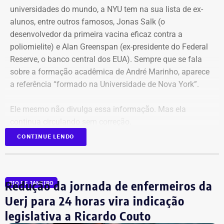
universidades do mundo, a NYU tem na sua lista de ex-
alunos, entre outros famosos,
Jonas Salk
(o
desenvolvedor da primeira vacina eficaz contra a
poliomielite) e A
lan Greenspan
(ex-presidente do
Federal
Reserve
, o banco central dos EUA). Sempre que se fala
sobre a formação acadêmica de André Marinho, aparece
a referência “formado na Universidade de Nova York”.
Ele mesmo não divulga essa informação. Mas ela
continua circulando sem correção.
CONTINUE LENDO
No material de campanha, não há
referência à formatura
Redução da jornada de enfermeiros da
RIO DE JANEIRO
André Marinho informa que desistiu da faculdade nos
Uerj para 24 horas vira indicação
Estados Unidos porque decidiu voltar ao seu país natal,
legislativa a Ricardo Couto
em plena efervescência do impeachment da ex-presidente