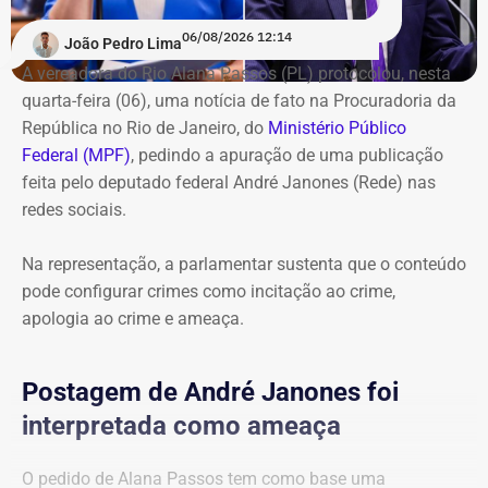
equipamentos. A receita estimada, de acordo com o
eleição
“.
06/08/2026 12:14
Executivo municipal, iria para organizações criminosas e
João Pedro Lima
chegaria a R$ 975 mil mensais.
A vereadora do Rio Alana Passos (PL) protocolou, nesta
quarta-feira (06), uma notícia de fato na Procuradoria da
A operação começou por volta das 8h30 e reuniu agentes
República no Rio de Janeiro, do
Ministério Público
da Secretaria Municipal de Ordem Pública (Seop),
Federal (MPF)
, pedindo a apuração de uma publicação
Instituto Municipal de Vigilância Sanitária (IVISA-Rio),
feita pelo deputado federal André Janones (Rede) nas
Guarda Municipal, Comlurb, CET-Rio, Defesa Civil,
redes sociais.
Secretaria Municipal de Desenvolvimento Urbano, além
da Secretaria de Estado de Segurança Pública, Polícia
Na representação, a parlamentar sustenta que o conteúdo
Militar, Light e Águas do Rio.
pode configurar crimes como incitação ao crime,
apologia ao crime e ameaça.
Todo o material apreendido foi encaminhado ao Depósito
Público Municipal de Bonsucesso.
Postagem de André Janones foi
interpretada como ameaça
O pedido de Alana Passos tem como base uma