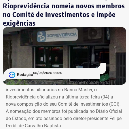
desistiu da disputa para apoiar a campanha de Anthony
Rioprevidência nomeia novos membros
Garotinho.
no Comitê de Investimentos e impõe
exigências
Com informações de Lauro Jardim, do jornal “O Globo”.
06/08/2026 11:20
Redação
Em meio aos desdobramentos do caso envolvendo
investimentos bilionários no Banco Master, o
Rioprevidência oficializou na última terça-feira (04) a
nova composição do seu Comitê de Investimentos (COI).
A nomeação dos membros foi publicada no Diário Oficial
do Estado, em ato assinado pelo diretor-presidente Felipe
Derbli de Carvalho Baptista.