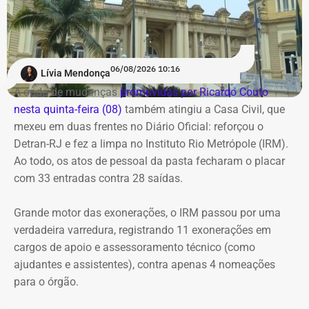
servidores do Rio.
Os investigadores expediram um ofício à empresa Meta
Platforms para obter os dados cadastrais vinculados ao
COM FÁBIO MARTINS.
perfil responsável pelo comentário.
06/08/2026 10:16
Lívia Mendonça
A onda de mudanças
promovidas por Ricardo Couto
Com informações de G1.
nesta quinta-feira (08)
também atingiu a Casa Civil, que
mexeu em duas frentes no Diário Oficial: reforçou o
Detran-RJ e fez a limpa no Instituto Rio Metrópole (IRM).
Ao todo, os atos de pessoal da pasta fecharam o placar
com 33 entradas contra 28 saídas.
Grande motor das exonerações, o IRM passou por uma
verdadeira varredura, registrando 11 exonerações em
cargos de apoio e assessoramento técnico (como
ajudantes e assistentes), contra apenas 4 nomeações
para o órgão.