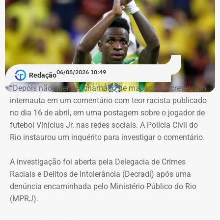
segurança jurídica
Um dos pontos de destaque no ato administrativo é a
atribuição de efeitos retroativos a 1º de julho de 2026.
Segundo a portaria, a medida serve para validar e
06/08/2026 10:49
Redação
regularizar decisões de gestão e investimentos que já
“Depois não quer ser chamado de macaco”, escreveu um
vinham sendo praticados pelos servidores designados
internauta em um comentário com teor racista publicado
desde o mês passado. O fundo justifica a retroatividade
no dia 16 de abril, em uma postagem sobre o jogador de
na necessidade de preservar a continuidade do serviço
futebol Vinícius Jr. nas redes sociais. A Polícia Civil do
público, a eficiência e a segurança jurídica de suas
Rio instaurou um inquérito para investigar o comentário.
operações.
A investigação foi aberta pela Delegacia de Crimes
Prazos rigorosos para certificação
Raciais e Delitos de Intolerância (Decradi) após uma
denúncia encaminhada pelo Ministério Público do Rio
obrigatória
(MPRJ).
Para evitar falhas de conformidade, a portaria impõe um