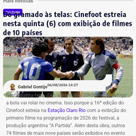
Mais notícias
Do gramado às telas: Cinefoot estreia
CULTURA
nesta quinta (6) com exibição de filmes
de 10 países
06/08/2026 14:27
Gabriel Gontijo
Nesta quinta-feira, (06), a partir das 20h30, em Botafogo
a bola vai rolar no cinema. Isso porque a 16ª edição do
Cinefoot estreia na
Estação Claro Rio
com a exibição do
primeiro filme na programação de 2026 do festival, a
produção argentina “A Partida”. Além desta obra, outros
74 filmes de mais nove países serão exibidos no evento