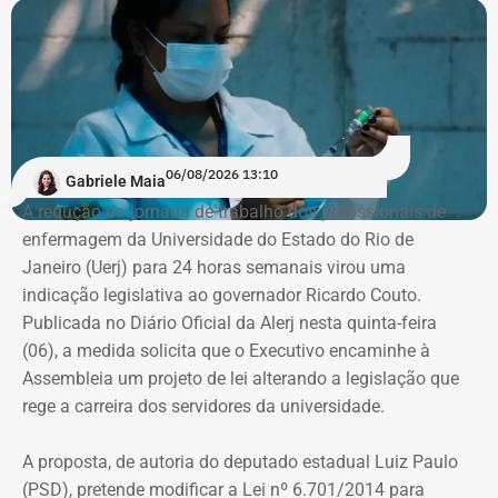
Dilma Rousseff (PT). No Rio, matriculou-se em Direito na
PUC, onde ficou de 2016 a 2019. Em seguida, quando já
trabalhava no “Pânico”, transferiu-se para o Instituto
Damásio, do IBMEC de São Paulo. E lá concluiu o curso,
em 2020, no início da pandemia.
06/08/2026 13:10
Gabriele Maia
“Eu nunca afirmei que me formei, mas que estudei em
A redução da jornada de trabalho dos profissionais de
Nova York, na PUC e no Institiuto Damásio. Se alguém diz
enfermagem da Universidade do Estado do Rio de
que eu me formei na NYU, não fui eu, porque sempre
Janeiro (Uerj) para 24 horas semanais virou uma
procurei ser muito preciso com isso”, diz André Marinho.
indicação legislativa ao governador Ricardo Couto.
Publicada no Diário Oficial da Alerj nesta quinta-feira
No material de divulgação da campanha, nas redes
(06), a medida solicita que o Executivo encaminhe à
sociais, realmente, não há qualquer referência à
Assembleia um projeto de lei alterando a legislação que
formatura.
rege a carreira dos servidores da universidade.
Citação equivocada em entrevistas e
A proposta, de autoria do deputado estadual Luiz Paulo
reportagens
(PSD), pretende modificar a Lei nº 6.701/2014 para