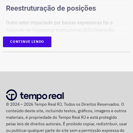
Reestruturação de posições
Outro setor impactado por baixas expressivas foi o
Gabinete de Segurança Institucional (GSI/Operação
Foco), com 5 exonerações e 3 nomeações.
CONTINUE LENDO
Em contrapartida, o Detran-RJ figurou como o principal
polo receptor de novos quadros no expediente. A Casa
Civil chancelou 6 nomeações diretas para chefias de
serviços e unidades de atendimento desconcentradas do
departamento de trânsito, sem registrar nenhuma
exoneração correspondente nesta leva.
© 2024 – 2026 Tempo Real RJ. Todos os Direitos Reservados. O
A lista de reforços na estrutura estadual contou ainda
conteúdo deste site, incluindo textos, gráficos, imagens e outros
com 4 nomeações na Secretaria de Estado de Fazenda e
materiais, é propriedade do Tempo Real RJ e está protegido
4 na Secretaria de Estado do Ambiente e Sustentabilidade
pelas leis de direitos autorais. É proibido copiar, redistribuir, usar
(Seas/Inea), além de preenchimento de vagas
ou publicar qualquer parte do site sem a permissão expressa do