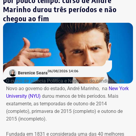
Marinho durou três períodos e não
Além da Estação Claro Rio, o Cinefoot terá exibições no
chegou ao fim
Centro Cultural da Justiça Federal, no Centro do Rio; no
Ponto Cine, em Guadalupe; e na Biblioteca Parque
Manguinhos; em Benfica.
06/08/2026 14:06
Berenice Seara
O curso de Ciência Política e Negócios do candidato do
Novo ao governo do estado, André Marinho, na
New York
University (NYU)
durou menos de três períodos. Mais
exatamente, as temporadas de outono de 2014
(completo), primavera de 2015 (completo) e outono de
2015 (incompleto).
Fundada em 1831 e considerada uma das 40 melhores