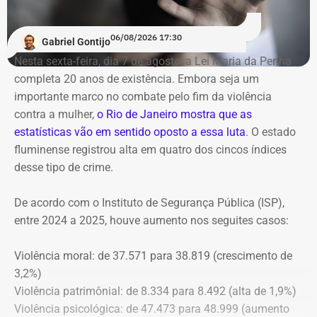
06/08/2026 17:30
Gabriel Gontijo
Nesta sexta-feira, dia 7 de agosto, a Lei Maria da Penha
completa 20 anos de existência. Embora seja um
importante marco no combate pelo fim da violência
contra a mulher,
o Rio de Janeiro mostra que as
estatísticas vão em sentido oposto a essa luta
. O estado
fluminense registrou alta em quatro dos cincos índices
desse tipo de crime.
De acordo com o Instituto de Segurança Pública (ISP),
entre 2024 a 2025, houve aumento nos seguites casos:
Violência moral: de 37.571 para 38.819 (crescimento de
3,2%)
Violência patrimônial: de 8.334 para 8.492 (alta de 1,9%)
Violência psicológica: de 47.473 para 48.999 (aumento