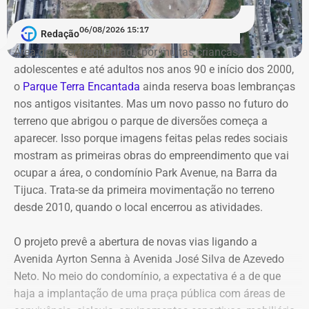
João de Meriti. Na eleição de 2012, quando conquistou o
A sentença, no entanto, ainda cabe recurso, e os
primeiro mandato na Câmara Municipal, declarou
envolvidos permanecem no cargo — Jordão segue como
06/08/2026 15:17
Redação
patrimônio de R$ 130 mil, composto por dois veículos.
candidato — enquanto o processo não tiver uma decisão
Área de lazer frequentada por muitas crianças,
Em 2016, na reeleição, informou bens no valor de R$ 110
definitiva.
adolescentes e até adultos nos anos 90 e início dos 2000,
mil.
o
Parque Terra Encantada
ainda reserva boas lembranças
nos antigos visitantes. Mas um novo passo no futuro do
Já em 2020, quando disputou a Prefeitura de São João
terreno que abrigou o parque de diversões começa a
de Meriti e foi derrotado, declarou patrimônio de R$ 270
aparecer. Isso porque imagens feitas pelas redes sociais
mil, formado por R$ 200 mil em dinheiro em espécie e
mostram as primeiras obras do empreendimento que vai
uma caminhonete Mitsubishi Triton avaliada em R$ 70
ocupar a área, o condomínio Park Avenue, na Barra da
mil.
Tijuca. Trata-se da primeira movimentação no terreno
desde 2010, quando o local encerrou as atividades.
Declarações de Fernando Jordão em 2026 — Foto:
O projeto prevê a abertura de novas vias ligando a
Reprodução/Divulgacand
Avenida Ayrton Senna à Avenida José Silva de Azevedo
Neto. No meio do condomínio, a expectativa é a de que
haja a implantação de uma praça pública com áreas de