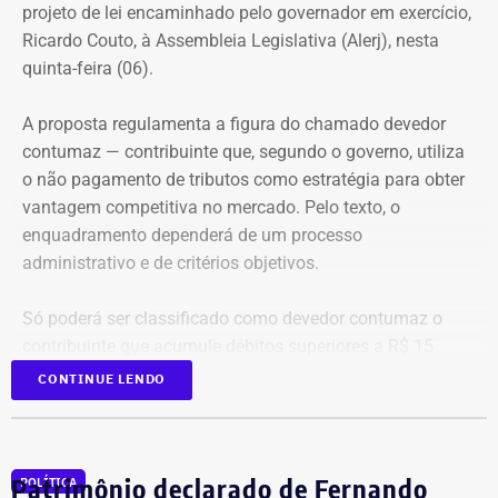
Tabela: Imagem gerada por IA
projeto de lei encaminhado pelo governador em exercício,
antes mesmo que o contato físico aconteça”, comenta.
Ricardo Couto, à Assembleia Legislativa (Alerj), nesta
Apesar da recuperação, o valor ainda está 16,3% abaixo,
quinta-feira (06).
em termos nominais, do pico registrado em 2022.
Quando a comparação é feita em valores corrigidos pela
A proposta regulamenta a figura do chamado devedor
inflação, a diferença chega a 30,1%.
contumaz — contribuinte que, segundo o governo, utiliza
o não pagamento de tributos como estratégia para obter
vantagem competitiva no mercado. Pelo texto, o
Patrimônio de Fred Pacheco é
enquadramento dependerá de um processo
composto em sua maioria por
administrativo e de critérios objetivos.
imóveis
Só poderá ser classificado como devedor contumaz o
A maior parte dos bens declarados por Fred Pacheco está
contribuinte que acumule débitos superiores a R$ 15
concentrada em imóveis. O deputado informou possuir
milhões, em valor superior ao patrimônio conhecido, além
CONTINUE LENDO
dois apartamentos, avaliados em R$ 1,62 milhão, que
de manter irregularidades no recolhimento do ICMS por,
representam cerca de 64% do patrimônio total.
no mínimo, quatro períodos consecutivos ou seis
alternados dentro de um ano.
Patrimônio declarado de Fernando
A declaração também inclui aproximadamente R$ 679
POLÍTICA