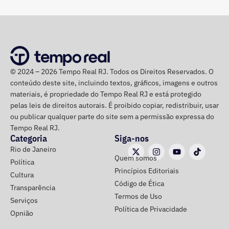
Os saldos em contas bancárias também cresceram. Os
depósitos em conta corrente, que somavam R$ 50.686,20
há quatro anos, passaram para R$ 97.543,64.
© 2024 – 2026 Tempo Real RJ. Todos os Direitos Reservados. O
Já o apartamento herdado em Campos dos Goytacazes,
conteúdo deste site, incluindo textos, gráficos, imagens e outros
avaliado em R$ 187.475,88, e o imóvel herdado em São
materiais, é propriedade do Tempo Real RJ e está protegido
João da Barra, de R$ 150 mil, permaneceram com os
pelas leis de direitos autorais. É proibido copiar, redistribuir, usar
mesmos valores declarados.
ou publicar qualquer parte do site sem a permissão expressa do
Tempo Real RJ.
Categoria
Siga-nos
Rio de Janeiro
Quem somos
Política
Princípios Editoriais
Cultura
Código de Ética
Transparência
Termos de Uso
Serviços
Política de Privacidade
Opnião