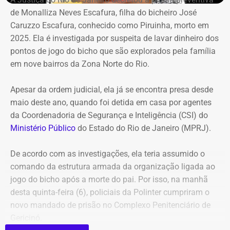
milhões.
de Monalliza Neves Escafura, filha do bicheiro José
Caruzzo Escafura, conhecido como Piruinha, morto em
*Com informações do Diário do Rio.
2025. Ela é investigada por suspeita de lavar dinheiro dos
pontos de jogo do bicho que são explorados pela família
em nove bairros da Zona Norte do Rio.
Apesar da ordem judicial, ela já se encontra presa desde
maio deste ano, quando foi detida em casa por agentes
da Coordenadoria de Segurança e Inteligência (CSI) do
Ministério Público
do Estado do Rio de Janeiro (MPRJ).
De acordo com as investigações, ela teria assumido o
comando da estrutura armada da organização ligada ao
jogo do bicho após a morte do pai. Por isso, na manhã
desta quinta-feira (6), policiais da Polinter cumpriram o
novo mandado de prisão no Complexo Penitenciário de
Gericinó.