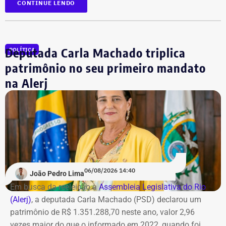
CONTINUE LENDO
Além dela, outros 12 réus foram alvo de mandados de
busca e deverão se apresentar à Justiça. As ordens
judiciais foram expedidas pelo juiz Alexandre Abrahão
Deputada Carla Machado triplica
POLÍTICA
Teixeira, da 3ª Vara Especializada em Organização
Criminosa do Tribunal de Justiça do Rio.
patrimônio no seu primeiro mandato
na Alerj
*Com informações do g1
06/08/2026 14:40
João Pedro Lima
Em busca da reeleição à
Assembleia Legislativa do Rio
(Alerj)
, a deputada Carla Machado (PSD) declarou um
patrimônio de R$ 1.351.288,70 neste ano, valor 2,96
vezes maior do que o informado em 2022, quando foi