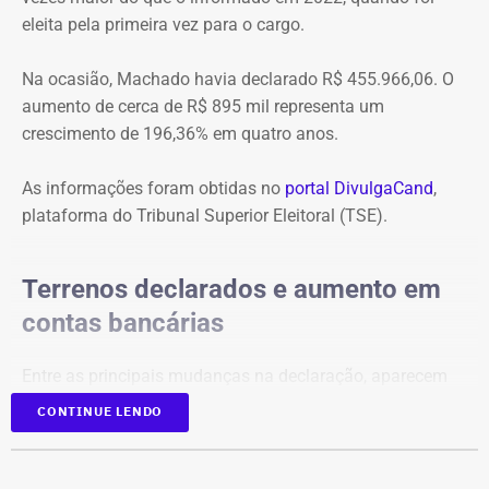
eleita pela primeira vez para o cargo.
Na ocasião, Machado havia declarado R$ 455.966,06. O
aumento de cerca de R$ 895 mil representa um
crescimento de 196,36% em quatro anos.
As informações foram obtidas no
portal DivulgaCand
,
plataforma do Tribunal Superior Eleitoral (TSE).
Terrenos declarados e aumento em
contas bancárias
Entre as principais mudanças na declaração, aparecem
dois terrenos, avaliados em R$ 50 mil e R$ 100 mil, além
CONTINUE LENDO
de um imóvel no valor de R$ 220 mil e um bem declarado
como “outros bens e direitos”, de R$ 500 mil, que não
constavam na prestação de contas de 2022.