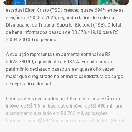
O patrimônio declarado pelo candidato a deputado
companheiros por violência doméstica.
estadual Elton Cristo (PSD) cresceu quase 694% entre as
eleições de 2018 e 2026, segundo dados do sistema
“Creio que duas coisas ainda impedem as mulheres de
Divulgaand, do Tribunal Superior Eleitoral (TSE). O total
seguirem adiante nesta batalha. A vergonha e o medo.
de bens informados passou de R$ 378.419,10 para R$
Porque é necessário ter mais do que coragem para seguir
3.004.200,00 no período.
adiante no enfrentamento à violência doméstica. Pois
muitas têm medo do agressor sob dois pontos de vista. O
A evolução representa um aumento nominal de R$
primeiro é o temor de continuar viva e estar ao lado do
2.625.780,90, equivalente a 693,9%. Em oito anos, o
agressor. E o outro é o que vai acontecer com ela depois
patrimônio declarado passou a ser quase oito vezes
que a denúncia for feita. Afinal, há o receio que alguma
maior que o registrado na primeira candidatura ao cargo
brecha legal permita que o agressor, de alguma forma,
de deputado estadual.
fique impune”, comenta.
Entre os itens declarados por Elton neste ano estão um
Passados oitos anos após as agrssões se tornarem
imóvel de R$ 1,6 milhão, outro imóvel de R$ 480 mil, um
públicas nacionalmente, Cristiane cita qual o principal
apartamento avaliado em R$ 700 mil, aplicações
item que acredita ser necessário que as autoridades
financeiras de R$ 39,2 mil e um automóvel de R$ 185 mil.
tenham mais rigor.