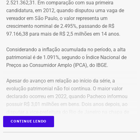
2.521.362,31. Em comparação com sua primeira
aproximação, a central de monitoramento é acionada e
candidatura, em 2012, quando disputou uma vaga de
Quatro anos depois, nas eleições de 2022, quando voltou
entra em contato com a vítima e o agressor por telefone.
vereador em São Paulo, o valor representa um
a disputar uma vaga na Assembleia Legislativa (Alerj) e
crescimento nominal de 2.495%, passando de R$
novamente ficou como suplente, o patrimônio declarado
97.166,38 para mais de R$ 2,5 milhões em 14 anos.
saltou para R$ 1.658.540,00. Na ocasião, os bens
passaram a incluir um apartamento avaliado em R$ 560
Considerando a inflação acumulada no período, a alta
mil, uma chácara de R$ 400 mil, dois veículos que
patrimonial é de 1.091%, segundo o Índice Nacional de
somavam R$ 647,3 mil e participações societárias em
Preços ao Consumidor Amplo (IPCA), do IBGE.
empresas do ramo de alimentação.
Apesar do avanço em relação ao início da série, a
Em 2024, quando foi eleito vereador da cidade de Nova
evolução patrimonial não foi contínua. O maior valor
Iguaçu, Elton Cristo declarou R$ 2.317.390,00 em bens,
declarado ocorreu em 2022, quando Pacheco informou
incluindo um sítio avaliado em R$ 1,12 milhão, além de
possuir R$ 3,01 milhões em bens. Dois anos depois, ao
um apartamento, outro imóvel rural, participação
disputar a vice-prefeitura do Rio de Janeiro na chapa de
societária e um veículo.
A atriz Cristiane Machado foi a primeira mulher no estado do Rio a receber
Rodrigo Amorim (União), o patrimônio caiu para R$ 1,68
CONTINUE LENDO
o “botão do pânico” — Foto: Divulgação.
milhão.
Os bens informados pelos candidatos são
autodeclarados à Justiça Eleitoral.