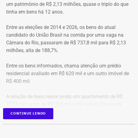
4 unidades operacionais.
TEMPO REAL
um patrimônio de R$ 2,13 milhões, quase o triplo do que
tinha em bens há 12 anos.
Com informações do portal “g1”.
Entre as eleições de 2014 e 2026, os bens do atual
candidato do União Brasil na corrida por uma vaga na
Câmara do Rio, passaram de R$ 737,8 mil para R$ 2,13
milhões, alta de 188,7%.
Entre os bens informados, chama atenção um prédio
residencial avaliado em R$ 620 mil e um outro imóvel de
R$ 400 mil.
A relação de bens reúne ainda um apartamento de R$
277,1 mil, outro de R$ 260 mil e um veículo Discovery
D300, ano 2023, declarado por R$ 330 mil. Também
CONTINUE LENDO
aparecem na lista cerca de R$ 177 mil em aplicações e
fundos.