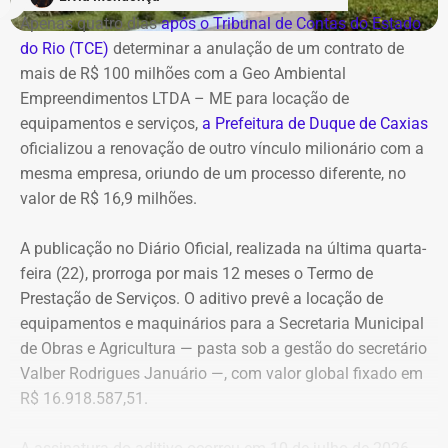
Casa Civil.
Apenas quatro dias
após o Tribunal de Contas do Estado
do Rio (TCE)
determinar a anulação de um contrato de
A empresa também destaca que não possui SUVs
mais de R$ 100 milhões com a Geo Ambiental
blindados em sua frota própria, razão pela qual optou
Empreendimentos LTDA – ME para locação de
pela locação dos veículos por meio de adesão à ata do
equipamentos e serviços,
a Prefeitura de Duque de Caxias
GSI.
oficializou a renovação de outro vínculo milionário com a
mesma empresa, oriundo de um processo diferente, no
Os veículos serão destinados exclusivamente aos
valor de R$ 16,9 milhões.
diretores das áreas Financeira (DFI), Jurídica (DJU),
Suprimentos (DSU) e Segurança e Governança (DSG). O
A publicação no Diário Oficial, realizada na última quarta-
contrato foi firmado com a empresa Rei dos Blindados
feira (22), prorroga por mais 12 meses o Termo de
Locação de Veículos Ltda. e prevê a locação de quatro
Prestação de Serviços. O aditivo prevê a locação de
SUVs zero quilômetro, com blindagem nível III-A, sem
equipamentos e maquinários para a Secretaria Municipal
motorista e sem fornecimento de combustível.
de Obras e Agricultura — pasta sob a gestão do secretário
Valber Rodrigues Januário —, com valor global fixado em
Cada automóvel custará R$ 8.977,78 por mês,
R$ 16.918.587,51.
totalizando um investimento de R$ 1.292.800,32 ao longo
dos três anos de vigência do contrato.