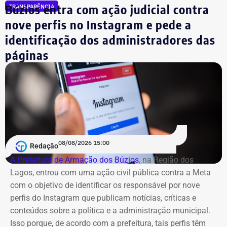
Búzios entra com ação judicial contra
TRANSPARÊNCIA
nove perfis no Instagram e pede a
identificação dos administradores das
páginas
08/08/2026 15:00
Redação
A Prefeitura de Armação dos Búzios
, na Região dos
Lagos, entrou com uma ação civil pública contra a Meta
com o objetivo de identificar os responsável por nove
perfis do Instagram que publicam notícias, críticas e
conteúdos sobre a política e a administração municipal.
Isso porque, de acordo com a prefeitura, tais perfis têm