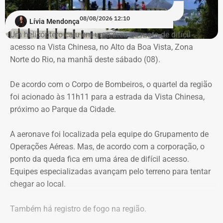
Para dar apoio às buscas do Corpo de Bombeiros, o
08/08/2026 12:10
Lívia Mendonça
ICMBio informou que um pequeno e restrito trecho da
Um helicóptero caiu em uma área de mata de difícil
Estrada da Vista Chinesa, em frente ao pagode chinês da
acesso na Vista Chinesa, no Alto da Boa Vista, Zona
Vista Chinesa, foi interditado. A Vista Chinesa fica dentro
Norte do Rio, na manhã deste sábado (08).
do Parque Nacional da Tijuca
Trecho da argumentação da prefeitura de Búzios sobre a morte de uma
De acordo com o Corpo de Bombeiros, o quartel da região
criança de 2 anos — Foto: Reprodução.
foi acionado às 11h11 para a estrada da Vista Chinesa,
próximo ao Parque da Cidade.
O pedido de Búzios à Justiça
A aeronave foi localizada pela equipe do Grupamento de
Em caráter urgente, antes da apresentação da defesa das
Operações Aéreas. Mas, de acordo com a corporação, o
empresas, a prefeitura solicitou:
ponto da queda fica em uma área de difícil acesso.
Equipes especializadas avançam pelo terreno para tentar
Preservação integral dos registros dos nove perfis;
chegar ao local.
Entrega dos dados de titulares e administradores;
Identificação de anunciantes e financiadores;
Também há registro de fogo na região.
Cruzamento técnico das informações das contas;