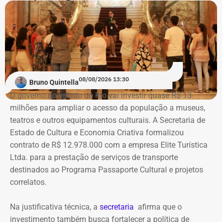
mostra “Abolicionistas Brasileiras”.
Instagram sobre Búzios — Foto: Reprodução.
Com informações do colunista Ancelmo Gois, do Jornal
“O Globo”.
Na ação, a prefeitura também pede informações
cadastrais, endereços eletrônicos, telefones, IPs,
08/08/2026 13:30
dispositivos utilizados, histórico de nomes,
Bruno Quintella
administradores atuais e anteriores, contas vinculadas,
O governo do estado do Rio vai investir quase R$ 13
meios de recuperação, contas publicitárias e dados de
milhões para ampliar o acesso da população a museus,
pagamento. Com isso, a Meta também seria obrigada a
teatros e outros equipamentos culturais. A Secretaria de
elaborar uma tabela comparativa, indicando se os perfis
Estado de Cultura e Economia Criativa formalizou
compartilham telefones, dispositivos, endereços de IP,
contrato de R$ 12.978.000 com a empresa Elite Turística
administradores, contas de anúncios, meios de
Ltda. para a prestação de serviços de transporte
pagamento ou gerenciadores de negócios.
destinados ao Programa Passaporte Cultural e projetos
correlatos.
Ação também requer anúncios e
Na justificativa técnica, a
secretaria
afirma que o
impulsionamentos e cita morte de
investimento também busca fortalecer a política de