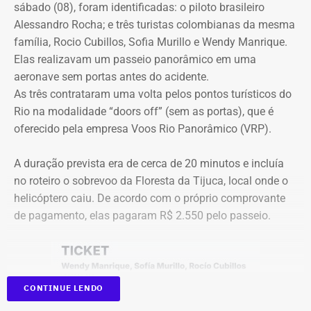
que antecedem o debate até a transmissão ao vivo.
R$ 16,9 milhões publicado esta semana, foi notificado a
sábado (08), foram identificadas: o piloto brasileiro
apresentar defesa no processo do TCE.
Alessandro Rocha; e três turistas colombianas da mesma
Com tradição na realização de debates eleitorais, a Band
família, Rocio Cubillos, Sofia Murillo e Wendy Manrique.
promove o encontro como um espaço para o confronto
Elas realizavam um passeio panorâmico em uma
Diferença de processos
de ideias e para que os eleitores conheçam as propostas
aeronave sem portas antes do acidente.
dos candidatos. A mediação será da jornalista Adriana
As três contrataram uma volta pelos pontos turísticos do
Vale ressaltar que, diferentemente da Concorrência nº
Araújo.
Rio na modalidade “doors off” (sem as portas), que é
041/2025 que foi objeto de determinação de anulação
oferecido pela empresa Voos Rio Panorâmico (VRP).
pelo TCE, o aditivo recém-publicado é referente a um
Como vai ser o debate
procedimento licitatório anterior: a Concorrência SRP nº
A duração prevista era de cerca de 20 minutos e incluía
036/2022.
no roteiro o sobrevoo da Floresta da Tijuca, local onde o
O formato do debate consiste em três blocos de
helicóptero caiu. De acordo com o próprio comprovante
perguntas e respostas, confrontos diretos entre os
Ainda que se trate de licitações distintas, a manutenção
de pagamento, elas pagaram R$ 2.550 pelo passeio.
participantes e espaço para considerações finais.
dos pagamentos e a prorrogação milionária a favor da
Geo Ambiental Empreendimentos LTDA ocorrem
A ordem das perguntas será definida por sorteio, e o
exatamente no momento em que a conduta da Secretaria
mediador apenas fará a condução do debate. Esgotados
de Obras e os contratos de aluguel de maquinário pesado
CONTINUE LENDO
os tempos de cada candidato, o áudio do microfone será
do município estão sob severa auditoria da Corte de
cortado.