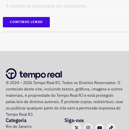
Retirada das publicações relacionadas no processo;
A ocorrência permanece em andamento.
Interrupção de anúncios e impulsionamentos;
Suspensão temporária de contas que não fossem
*Em atualização
CONTINUE LENDO
vinculadas a pessoas autênticas;
Proibição de distribuição paga por contas ainda não
identificadas;
Multa diária de R$ 50 mil por obrigação descumprida.
A prefeitura pediu que a multa seja aplicada
separadamente de acordo com o perfil, publicação,
campanha ou conjunto de dados.
No julgamento definitivo, o município pretende obter a
© 2024 – 2026 Tempo Real RJ. Todos os Direitos Reservados. O
conteúdo deste site, incluindo textos, gráficos, imagens e outros
remoção permanente dos conteúdos considerados
materiais, é propriedade do Tempo Real RJ e está protegido
ilícitos, a desativação das contas comprovadamente
pelas leis de direitos autorais. É proibido copiar, redistribuir, usar
falsas ou utilizadas continuamente para ilegalidades e a
ou publicar qualquer parte do site sem a permissão expressa do
exclusão de cópias idênticas das publicações.
Tempo Real RJ.
Categoria
Siga-nos
A ação também busca obrigar os responsáveis a publicar
Rio de Janeiro