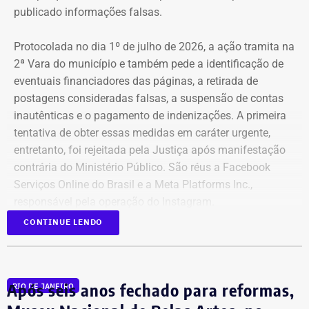
publicado informações falsas.
Protocolada no dia 1º de julho de 2026, a ação tramita na
2ª Vara do município e também pede a identificação de
eventuais financiadores das páginas, a retirada de
postagens consideradas falsas, a suspensão de contas
inautênticas e o pagamento de indenizações. A primeira
tentativa de obter essas medidas em caráter urgente,
entretanto, foi rejeitada pela Justiça após manifestação
contrária do Ministério Público. São réus a Facebook
Serviços Online do Brasil e a Meta Platforms Inc.,
responsável pela operação do Instagram.
CONTINUE LENDO
Os administradores dos perfis não foram incluídos no
Declaração de bens de Bernardo Rossi em 2026 — Foto:
processo porque, segundo a prefeitura, não foi possível
Reprodução/Divulgacand
conseguir a identificação dos responsáveis. O processo
Após seis anos fechado para reformas,
RIO DE JANEIRO
tem como alvo informações relacionadas a nove contas.
Na disputa de 2014, quando concorreu e foi eleito
São elas: @buziosinformacoes;
deputado estadual pelo então PMDB, Rossi declarou