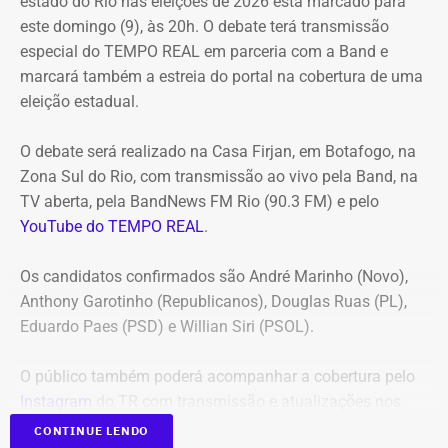
estado do Rio nas eleições de 2026 está marcado para
(locação de maquinários e equipamentos). Na ocasião, a
este domingo (9), às 20h. O debate terá transmissão
Corte ordenou também a suspensão imediata dos
especial do TEMPO REAL em parceria com a Band e
pagamentos decorrentes do acordo milionário, que
marcará também a estreia do portal na cobertura de uma
ultrapassava R$ 100 milhões.
eleição estadual.
O acórdão acolheu o voto da conselheira Marianna
O debate será realizado na Casa Firjan, em Botafogo, na
Montebello Willeman, que apontou uma série de
Zona Sul do Rio, com transmissão ao vivo pela Band, na
irregularidades no planejamento da concorrência
TV aberta, pela BandNews FM Rio (90.3 FM) e pelo
eletrônica SRP nº 041/2025 e concluiu que os problemas
YouTube do TEMPO REAL
.
comprometem a competitividade do certame e, além
disso, impedem a manutenção do contrato firmado entre
Os candidatos confirmados são André Marinho (Novo),
a Secretaria Municipal de Obras e Agricultura e a empresa
Anthony Garotinho (Republicanos), Douglas Ruas (PL),
vencedora.
Eduardo Paes (PSD) e Willian Siri (PSOL).
Entre as principais falhas identificadas pelo TCE
estão a
O público também poderá acompanhar a cobertura pelo
ausência de estudo comparativo entre a locação e a
Instagram
do TR com transmissão e atualizações nos
compra dos equipamentos
, inconsistências na estimativa
Stories.
de preços e dos quantitativos, além da concentração de
CONTINUE LENDO