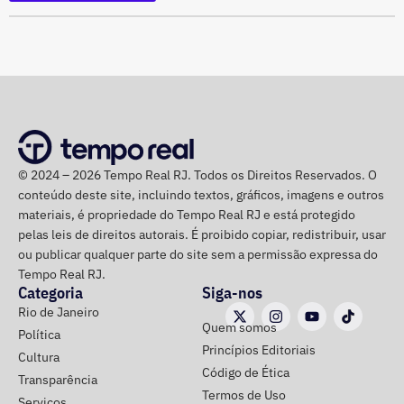
Proibição de distribuição paga por contas ainda não
identificadas;
Multa diária de R$ 50 mil por obrigação descumprida.
A prefeitura pediu que a multa seja aplicada
separadamente de acordo com o perfil, publicação,
campanha ou conjunto de dados.
No julgamento definitivo, o município pretende obter a
© 2024 – 2026 Tempo Real RJ. Todos os Direitos Reservados. O
conteúdo deste site, incluindo textos, gráficos, imagens e outros
remoção permanente dos conteúdos considerados
materiais, é propriedade do Tempo Real RJ e está protegido
ilícitos, a desativação das contas comprovadamente
pelas leis de direitos autorais. É proibido copiar, redistribuir, usar
falsas ou utilizadas continuamente para ilegalidades e a
ou publicar qualquer parte do site sem a permissão expressa do
exclusão de cópias idênticas das publicações.
Tempo Real RJ.
Categoria
Siga-nos
A ação também busca obrigar os responsáveis a publicar
Rio de Janeiro
Quem somos
correções ou retratações por pelo menos 30 dias, além de
Política
Princípios Editoriais
ressarcir os custos que a prefeitura afirma ter suportado
Cultura
Código de Ética
para responder às informações questionadas.
Transparência
Termos de Uso
Serviços