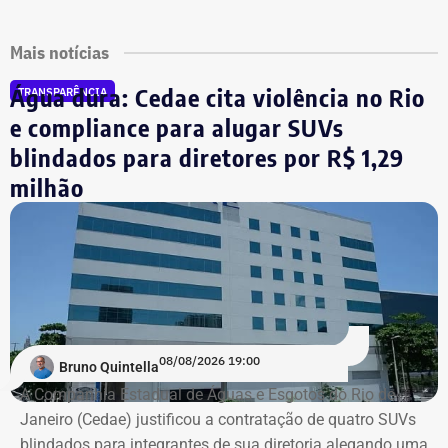
Mais notícias
Água dura: Cedae cita violência no Rio
TRANSPARÊNCIA
e compliance para alugar SUVs
blindados para diretores por R$ 1,29
milhão
08/08/2026 19:00
Bruno Quintella
A Companhia Estadual de Águas e Esgotos do Rio de
Janeiro (Cedae) justificou a contratação de quatro SUVs
blindados para integrantes de sua diretoria alegando uma