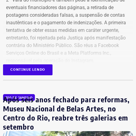
eventuais financiadores das páginas, a retirada de
postagens consideradas falsas, a suspensão de contas
inautênticas e o pagamento de indenizações. A primeira
tentativa de obter essas medidas em caráter urgente,
entretanto, foi rejeitada pela Justiça após manifestação
contrária do Ministério Público. São réus a Facebook
Serviços Online do Brasil e a Meta Platforms Inc.,
responsável pela operação do Instagram.
CONTINUE LENDO
Os administradores dos perfis não foram incluídos no
Declaração de bens de Bernardo Rossi em 2026 — Foto:
processo porque, segundo a prefeitura, não foi possível
Reprodução/Divulgacand
conseguir a identificação dos responsáveis. O processo
Após seis anos fechado para reformas,
RIO DE JANEIRO
tem como alvo informações relacionadas a nove contas.
Na disputa de 2014, quando concorreu e foi eleito
São elas: @buziosinformacoes;
Museu Nacional de Belas Artes, no
deputado estadual pelo então PMDB, Rossi declarou
@politicanewsregiaodoslagos; @buziosnoticias;
patrimônio total de R$ 737.861,00. Entre os bens estavam
Centro do Rio, reabre três galerias em
@fofoca_na_calcada; @gladysnunesbuzios;
dois apartamentos, avaliados em R$ 250 mil e R$ 240
setembro
@acorda_buziosrj; @buziosnuecru; @mayfelixrj;
mil, além de R$ 165,8 mil em dinheiro em espécie, R$ 70