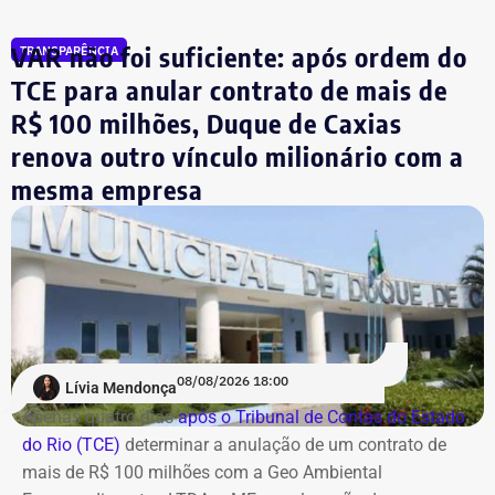
VAR não foi suficiente: após ordem do
TRANSPARÊNCIA
Compliance e violência como
TCE para anular contrato de mais de
justificativa
R$ 100 milhões, Duque de Caxias
renova outro vínculo milionário com a
A estatal afirma que a adoção de medidas mais rígidas
mesma empresa
de governança levou à implementação de ações voltadas
ao combate de práticas consideradas lesivas aos
interesses da companhia. Segundo o documento, esse
cenário expõe os diretores a potenciais represálias,
tornando necessária a utilização de veículos blindados.
A contratação ocorre em
meio ao endurecimento das
ações de compliance da companhia, que recentemente
reforçou auditorias internas em parceria com o GSI e a
08/08/2026 18:00
Lívia Mendonça
Casa Civil.
Apenas quatro dias
após o Tribunal de Contas do Estado
do Rio (TCE)
determinar a anulação de um contrato de
A empresa também destaca que não possui SUVs
mais de R$ 100 milhões com a Geo Ambiental
blindados em sua frota própria, razão pela qual optou