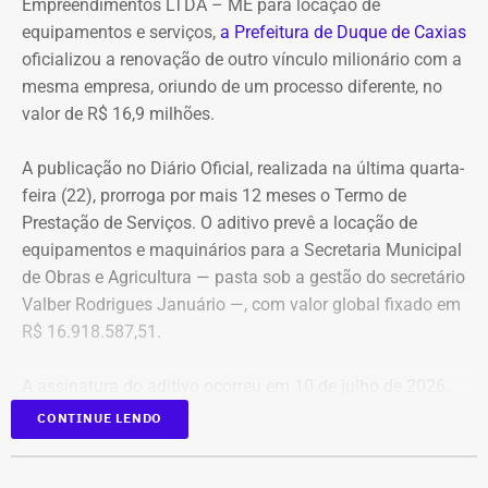
Empreendimentos LTDA – ME para locação de
pela locação dos veículos por meio de adesão à ata do
equipamentos e serviços,
a Prefeitura de Duque de Caxias
GSI.
oficializou a renovação de outro vínculo milionário com a
mesma empresa, oriundo de um processo diferente, no
Os veículos serão destinados exclusivamente aos
valor de R$ 16,9 milhões.
diretores das áreas Financeira (DFI), Jurídica (DJU),
Suprimentos (DSU) e Segurança e Governança (DSG). O
A publicação no Diário Oficial, realizada na última quarta-
contrato foi firmado com a empresa Rei dos Blindados
feira (22), prorroga por mais 12 meses o Termo de
Locação de Veículos Ltda. e prevê a locação de quatro
Prestação de Serviços. O aditivo prevê a locação de
SUVs zero quilômetro, com blindagem nível III-A, sem
equipamentos e maquinários para a Secretaria Municipal
motorista e sem fornecimento de combustível.
de Obras e Agricultura — pasta sob a gestão do secretário
Valber Rodrigues Januário —, com valor global fixado em
Cada automóvel custará R$ 8.977,78 por mês,
R$ 16.918.587,51.
totalizando um investimento de R$ 1.292.800,32 ao longo
dos três anos de vigência do contrato.
A assinatura do aditivo ocorreu em 10 de julho de 2026,
garantindo a continuidade da prestação de serviços com
CONTINUE LENDO
COM FÁBIO MARTINS
a emissão de uma nota de empenho parcial inicial no
valor de R$ 200 mil.