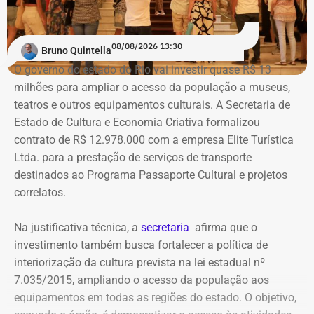
Na ação, a prefeitura também pede informações
cadastrais, endereços eletrônicos, telefones, IPs,
08/08/2026 13:30
dispositivos utilizados, histórico de nomes,
Bruno Quintella
administradores atuais e anteriores, contas vinculadas,
O governo do estado do Rio vai investir quase R$ 13
meios de recuperação, contas publicitárias e dados de
milhões para ampliar o acesso da população a museus,
pagamento. Com isso, a Meta também seria obrigada a
teatros e outros equipamentos culturais. A Secretaria de
elaborar uma tabela comparativa, indicando se os perfis
Estado de Cultura e Economia Criativa formalizou
compartilham telefones, dispositivos, endereços de IP,
contrato de R$ 12.978.000 com a empresa Elite Turística
administradores, contas de anúncios, meios de
Ltda. para a prestação de serviços de transporte
pagamento ou gerenciadores de negócios.
destinados ao Programa Passaporte Cultural e projetos
correlatos.
Ação também requer anúncios e
Na justificativa técnica, a
secretaria
afirma que o
impulsionamentos e cita morte de
investimento também busca fortalecer a política de
criança como exemplo de fake news
interiorização da cultura prevista na lei estadual nº
7.035/2015, ampliando o acesso da população aos
As 31 publicações relacionadas pela prefeitura tratam de
equipamentos em todas as regiões do estado. O objetivo,
assuntos diversos. A lista inclui manchetes sobre prisões