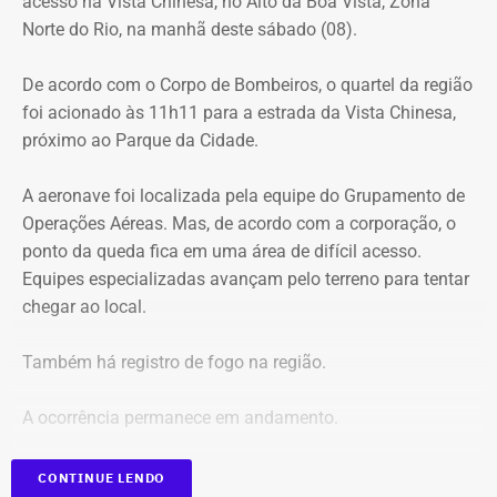
acesso na Vista Chinesa, no Alto da Boa Vista, Zona
Vista Chinesa, foi interditado. A Vista Chinesa fica dentro
Norte do Rio, na manhã deste sábado (08).
do Parque Nacional da Tijuca
Trecho da argumentação da prefeitura de Búzios sobre a morte de uma
De acordo com o Corpo de Bombeiros, o quartel da região
criança de 2 anos — Foto: Reprodução.
foi acionado às 11h11 para a estrada da Vista Chinesa,
próximo ao Parque da Cidade.
O pedido de Búzios à Justiça
A aeronave foi localizada pela equipe do Grupamento de
Em caráter urgente, antes da apresentação da defesa das
Operações Aéreas. Mas, de acordo com a corporação, o
empresas, a prefeitura solicitou:
ponto da queda fica em uma área de difícil acesso.
Equipes especializadas avançam pelo terreno para tentar
Preservação integral dos registros dos nove perfis;
chegar ao local.
Entrega dos dados de titulares e administradores;
Identificação de anunciantes e financiadores;
Também há registro de fogo na região.
Cruzamento técnico das informações das contas;
Retirada das publicações relacionadas no processo;
A ocorrência permanece em andamento.
Interrupção de anúncios e impulsionamentos;
Suspensão temporária de contas que não fossem
*Em atualização
CONTINUE LENDO
vinculadas a pessoas autênticas;