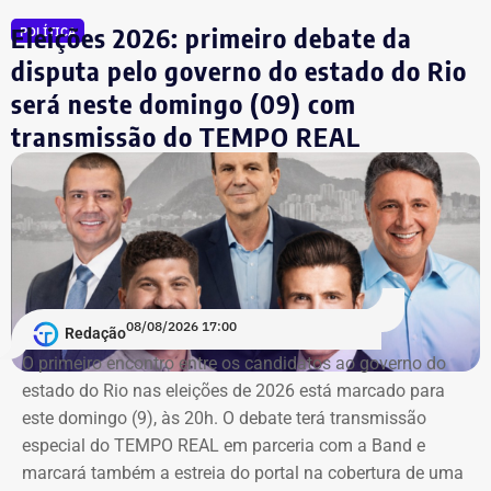
Eleições 2026: primeiro debate da
POLÍTICA
TCE diz que falhas em outro contrato
disputa pelo governo do estado do Rio
contrariam princípio da Lei de
será neste domingo (09) com
Licitações
transmissão do TEMPO REAL
A nova prorrogação contratual
ganha destaque em meio
ao cerco do órgão
contra as contratações do município
com a mesma prestadora de serviços.
Conforme noticiado no último sábado (18)
, o plenário do
TCE determinou, por unanimidade, que a Prefeitura de
08/08/2026 17:00
Redação
Duque de Caxias anule no prazo de 15 dias o contrato
O primeiro encontro entre os candidatos ao ⁠governo do
firmado com a Geo Ambiental para o mesmo fim
estado do Rio nas eleições de 2026 está marcado para
(locação de maquinários e equipamentos). Na ocasião, a
este domingo (9), às 20h. O debate terá transmissão
Corte ordenou também a suspensão imediata dos
especial do TEMPO REAL em parceria com a Band e
pagamentos decorrentes do acordo milionário, que
marcará também a estreia do portal na cobertura de uma
ultrapassava R$ 100 milhões.