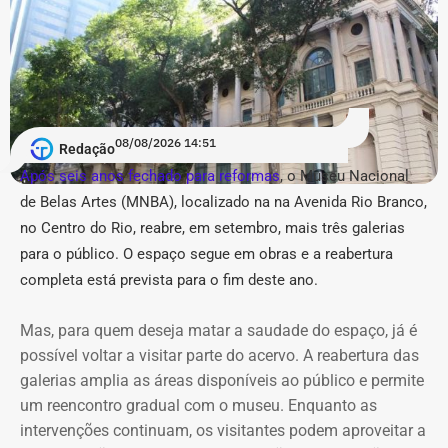
@choqueibuzios.
mil em crédito decorrente de empréstimo e saldos
bancários.
Acusação de “estética
Seis anos depois, em 2020, quando disputou a eleição
pseudojornalística” e suspeita de
para a Prefeitura de Petrópolis pelo PL, o patrimônio de
“repetição” no Instagram
Rossi subiu para R$ 1.254.388,53, alta de 70 % em
08/08/2026 14:51
Redação
relação a 2014 . Naquele ano, a declaração incluía uma
Após seis anos fechado para reformas
, o Museu Nacional
Em um anexo de 36 páginas, o município relacionou 31
casa e um outro imóvel na cidade da Região Serrana,
de Belas Artes (MNBA), localizado na
na Avenida Rio Branco,
publicações, sendo a maior parte — 14 conteúdos —
avaliados em R$ 620 mil e R$ 260 mil respectivamente;
no Centro do Rio, re
abre, em setembro, mais três galerias
atribuída ao perfil @buziosnuecru. Outras seis são do
um apartamento no Rio no valor de R$ 277,1 mil e um
@buziosinformacoes, quatro do @acorda_buziosrj, duas
para o público.
O espaço segue em obras e a reabertura
Land Rover Sport 2011 avaliado em R$ 90 mil, além de
do @fofoca_na_calcada e as demais estão distribuídas
valores depositados em conta bancária.
completa está prevista para o fim deste ano.
entre as outras páginas.
Mas, para quem deseja matar a saudade do espaço, já é
De 2014 a 2026: aumento de 188,7%
Na petição inicial, a gestão municipal afirma que os perfis
possível voltar a visitar parte do acervo. A reabertura das
do patrimônio
empregam “estética pseudojornalística”, manchetes
galerias amplia as áreas disponíveis ao público e permite
conclusivas, memes, montagens e acusações por
um reencontro gradual com o museu. Enquanto as
Agora, em 2026, candidato a deputado federal pela União
associação para repercutir temas relacionados a
intervenções continuam, os visitantes podem aproveitar a