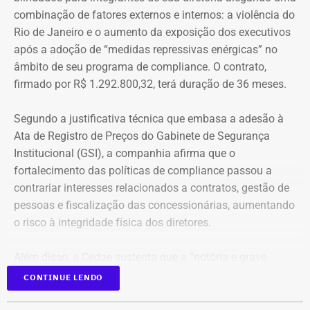
combinação de fatores externos e internos: a violência do
Rio de Janeiro e o aumento da exposição dos executivos
após a adoção de “medidas repressivas enérgicas” no
âmbito de seu programa de compliance. O contrato,
firmado por R$ 1.292.800,32, terá duração de 36 meses.
Segundo a justificativa técnica que embasa a adesão à
Ata de Registro de Preços do Gabinete de Segurança
Institucional (GSI), a companhia afirma que o
fortalecimento das políticas de compliance passou a
contrariar interesses relacionados a contratos, gestão de
pessoas e fiscalização das concessionárias, aumentando
o risco à integridade física dos diretores.
Além disso, a Cedae sustenta que a “notória e grave
insegurança pública” no estado, especialmente no
CONTINUE LENDO
município do Rio de Janeiro e na Baixada Fluminense,
reforça a necessidade de proteção aos executivos.