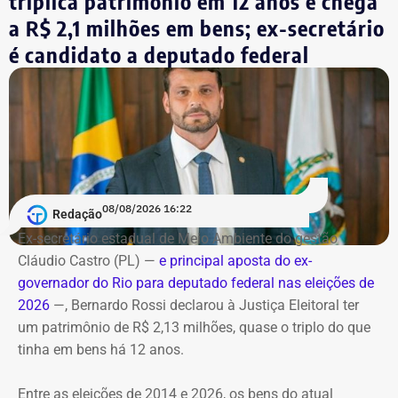
triplica patrimônio em 12 anos e chega
controle por cronômetro.
a R$ 2,1 milhões em bens; ex-secretário
No terceiro e último bloco serão feitas as considerações
é candidato a deputado federal
finais.
Bombeiros encontraram as vítimas
carbonizadas
Serviço
O helicóptero explodiu ao cair na encosta, e chamas se
Debate entre candidatos ao governo do estado do Rio de
alastraram pela mata. De acordo com o Corpo de
Janeiro
Bombeiros, agentes especializados em combate a
08/08/2026 16:22
Redação
Data: domingo, 09 de agosto de 2026
incêndios florestais foram mobilizados e conseguiram
Horário: 20h
Ex-secretário estadual de Meio Ambiente do gestão
controlar o fogo.
Transmissão: Canal Band, BandNews FM e YouTube do
Cláudio Castro (PL) —
e principal aposta do ex-
TEMPO REAL
governador do Rio para deputado federal nas eleições de
A operação mobilizou cerca de 40 militares, 11 viaturas e
Pré-hora: 19h, com cobertura especial pelo YouTube do
2026
—, Bernardo Rossi declarou à Justiça Eleitoral ter
4 unidades operacionais.
TEMPO REAL
um patrimônio de R$ 2,13 milhões, quase o triplo do que
tinha em bens há 12 anos.
Com informações do portal “g1”.
Entre as eleições de 2014 e 2026, os bens do atual