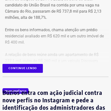
candidato do União Brasil na corrida por uma vaga na
Câmara do Rio, passaram de R$ 737,8 mil para R$ 2,13
milhões, alta de 188,7%.
Entre os bens informados, chama atenção um prédio
residencial avaliado em R$ 620 mil e um outro imóvel de
R$ 400 mil.
A relação de bens reúne ainda um apartamento de R$
277,1 mil, outro de R$ 260 mil e um veículo Discovery
D300, ano 2023, declarado por R$ 330 mil. Também
CONTINUE LENDO
aparecem na lista cerca de R$ 177 mil em aplicações e
fundos.
Búzios entra com ação judicial contra
TRANSPARÊNCIA
nove perfis no Instagram e pede a
identificação dos administradores das