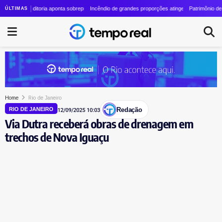
o cresce quase 24 vezes em quatro anos
le: auditoria aponta sobrepreço de R$ 20 milhões em contrato de R$ 56 milhões
Incêndio de grandes proporções atinge o Parque Estadual do 
Patrimônio de Lauro 
ÚLTIMAS
Home
Rio de Janeiro
Redação
RIO DE JANEIRO
12/09/2025 10:03
Via Dutra receberá obras de drenagem em
trechos de Nova Iguaçu