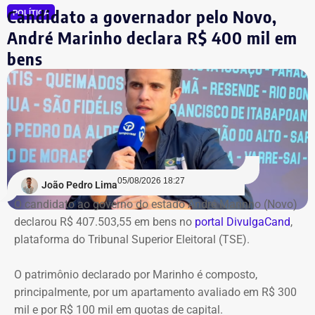
Candidato a governador pelo Novo,
a Artesanal investimentos.
POLÍTICA
André Marinho declara R$ 400 mil em
*Com informações do jornal O Globo
bens
05/08/2026 18:27
João Pedro Lima
O candidato ao governo do estado André Marinho (Novo)
declarou R$ 407.503,55 em bens no
portal DivulgaCand
,
plataforma do Tribunal Superior Eleitoral (TSE).
O patrimônio declarado por Marinho é composto,
principalmente, por um apartamento avaliado em R$ 300
mil e por R$ 100 mil em quotas de capital.