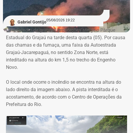
A auditoria também aponta indícios de restrição à
competitividade da licitação, observados pela baixa
variação entre as propostas apresentadas pelas
05/08/2026 19:22
Gabriel Gontijo
empresas concorrentes, além de falhas na elaboração do
Um incêndio de grandes proporções atinge o Parque
termo de referência.
Estadual do Grajaú na tarde desta quarta (05). Por causa
das chamas e da fumaça, uma faixa da Autoestrada
Outro ponto que chamou a atenção dos técnicos foi a
Grajaú-Jacarepaguá, no sentido Zona Norte, está
ausência de critérios objetivos para justificar a
inteditado na altura do km 1,5 no trecho do Engenho
contratação da equipe prevista. Em uma das fases do
Novo.
projeto, o contrato estimava a atuação de 76
profissionais durante 12 meses, com remuneração média
O local onde ocorre o incêndio se encontra na altura do
superior a R$ 28 mil. Em alguns casos, como o de
lado direito da imagem abaixo. A pista interditada é o
consultores especializados, os valores chegavam a quase
acostamento, de acordo com o Centro de Operações da
R$ 75 mil por profissional, sem que houvesse justificativa
Prefeitura do Rio.
técnica para esse dimensionamento.
Serviços pagos teriam reaproveitado