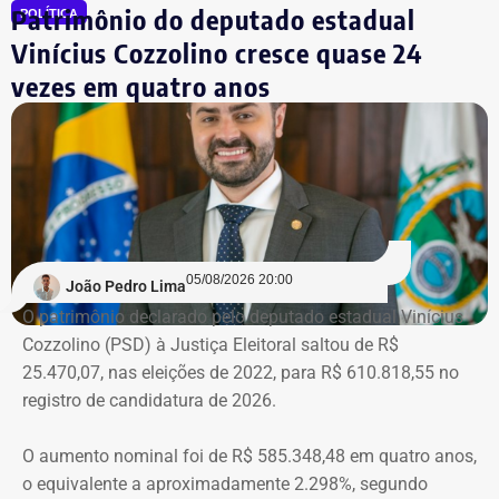
Patrimônio do deputado estadual
POLÍTICA
Vinícius Cozzolino cresce quase 24
vezes em quatro anos
05/08/2026 20:00
João Pedro Lima
O patrimônio declarado pelo deputado estadual Vinícius
Cozzolino (PSD) à Justiça Eleitoral saltou de R$
25.470,07, nas eleições de 2022, para R$ 610.818,55 no
registro de candidatura de 2026.
O aumento nominal foi de R$ 585.348,48 em quatro anos,
o equivalente a aproximadamente 2.298%, segundo