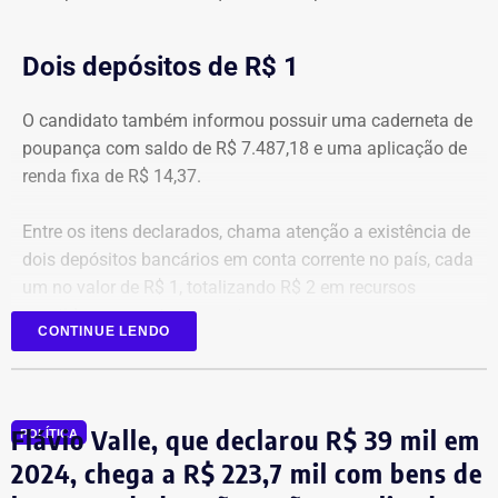
Dois depósitos de R$ 1
O candidato também informou possuir uma caderneta de
poupança com saldo de R$ 7.487,18 e uma aplicação de
renda fixa de R$ 14,37.
Entre os itens declarados, chama atenção a existência de
dois depósitos bancários em conta corrente no país, cada
um no valor de R$ 1, totalizando R$ 2 em recursos
mantidos em contas correntes.
CONTINUE LENDO
A tenente-coronel da Polícia Militar Erigreyce Monteiro
(Novo), vice na chapa de Marinho, declarou R$ 515 mil
em bens, relativos a um apartamento.
Flávio Valle, que declarou R$ 39 mil em
POLÍTICA
2024, chega a R$ 223,7 mil com bens de