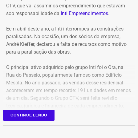
CTV, que vai assumir os empreendimento que estavam
COM INFORMAÇÕES DO RJ2/TV GLOBO
sob responsabilidade da
Inti Empreendimentos
.
Declaração de Lauro Boto em 2010 — Foto: Reprodução/DivulgaCand
Eem abril deste ano, a Inti interrompeu as construções
paralisadas. Na ocasião, um dos sócios da empresa,
André Kieffer, declarou a falta de recursos como motivo
para a paralisação das obras.
O principal ativo adquirido pelo grupo Inti foi o Ora, na
Rua do Passeio, popularmente famoso como Edifício
Mesbla. No ano passado, as vendas desse residencial
aconteceram em tempo recorde: 191 unidades em menos
de um dia. Segundo o Grupo CTV, será feita revisão
técnica, jurídica e financeira de cada empreendimento,
antes da retomada dos canteiros. Cronogramas de
CONTINUE LENDO
entrega terão novas datas. Também haverá a definição
quanto capital permanecerá protegido para cada obra.
Em junho, o grupo XP concluiu a venda dos créditos para