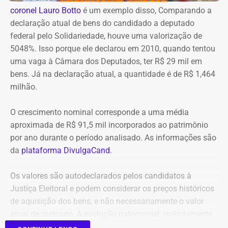
Na avaliação dos auditores, o conjunto das evidências
coronel Lauro Botto
é um exemplo disso, Comparando a
COR, a interdição acontece pelo fato do acostamento ser
aponta indícios relevantes de irregularidades na execução
declaração atual de bens do candidado a deputado
estreito. Por isso uma faixa de rolamento está ocupada
e fiscalização contratual, além de fragilidades na
federal pelo Solidariedade, houve uma valorização de
para os bombeiros possam atuar no combate às chamas.
confiabilidade das informações produzidas. O relatório
5048%. Isso porque ele declarou em 2010, quando tentou
foi encaminhado ao Ministério Público, ao Tribunal de
uma vaga à Câmara dos Deputados, ter R$ 29 mil em
Equipes do quartel do Grajaú do Corpo de Bombeiros
Contas e ao Conselho Administrativo de Defesa
bens. Já na declaração atual, a quantidade é de R$ 1,464
seguem no local trabalhando para controlar o incêndio.
Econômica (Cade).
milhão.
Até o momento, não há informação sobre feridos.
Também não se sabe o que causou o fogo na área.
O crescimento nominal corresponde a uma média
Nova gestão amplia pente-fino no
aproximada de R$ 91,5 mil incorporados ao patrimônio
instituto
por ano durante o período analisado. As informações são
da
plataforma DivulgaCand
.
As novas suspeitas surgem menos de um mês após o
Instituto Rio Metrópole ser alvo de uma operação do
Os valores são autodeclarados pelos candidatos à
Ministério Público que investigou um suposto esquema
Justiça Eleitoral e podem considerar os preços históricos
de desvio de recursos públicos de aproximadamente R$
de aquisição dos bens, e não necessariamente o valor
86 milhões.
atual de mercado. A evolução patrimonial, isoladamente,
não representa indício de irregularidade.