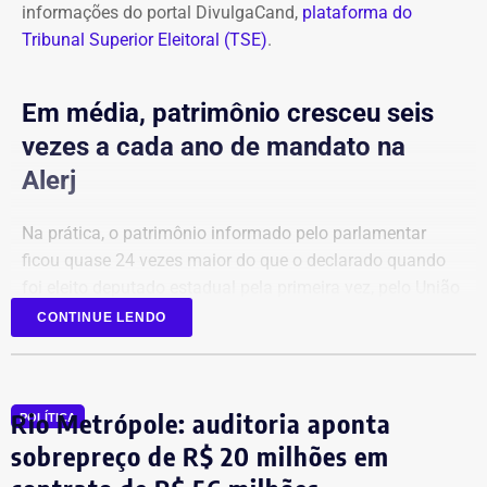
informações do portal DivulgaCand,
plataforma do
Tribunal Superior Eleitoral (TSE)
.
Em média, patrimônio cresceu seis
vezes a cada ano de mandato na
Alerj
Na prática, o patrimônio informado pelo parlamentar
ficou quase 24 vezes maior do que o declarado quando
foi eleito deputado estadual pela primeira vez, pelo União
Brasil.
CONTINUE LENDO
Em 2022, a relação de bens era composta principalmente
por aplicações financeiras e depósitos bancários.
Rio Metrópole: auditoria aponta
POLÍTICA
sobrepreço de R$ 20 milhões em
Agora candidato à reeleição na Assembleia Legislativa do
Rio (Alerj) pelo PSD, Cozzolino declarou mais de R$ 610