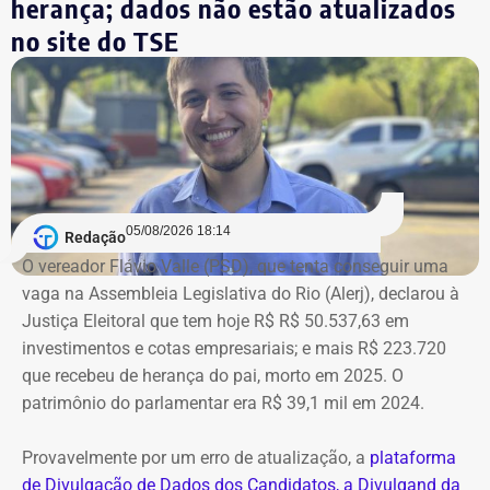
herança; dados não estão atualizados
no site do TSE
Bens declarados por André Marinho (Novo) à Justiça Eleitoral — Foto:
05/08/2026 18:14
Redação
Reprodução/Divulgacand
O vereador Flávio Valle (PSD), que tenta conseguir uma
vaga na Assembleia Legislativa do Rio (Alerj), declarou à
Justiça Eleitoral que tem hoje R$ R$ 50.537,63 em
investimentos e cotas empresariais; e mais R$ 223.720
que recebeu de herança do pai, morto em 2025. O
patrimônio do parlamentar era R$ 39,1 mil em 2024.
Provavelmente por um erro de atualização, a
plataforma
de Divulgação de Dados dos Candidatos, a Divulgand da