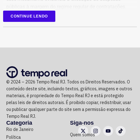
Para o Ministério Público, esses fatos configuram uma
públicas à margem do regime regular de contratações.
hipótese de inelegibilidade prevista na Lei da Ficha
Limpa. A palavra final, no entanto, será do TRE-RJ, que
CONTINUE LENDO
vai analisar a ação e a defesa do parlamentar antes de
Reconhecimento de dívidas
decidir se mantém ou não o registro da candidatura.
milionárias
O levantamento aponta débitos reconhecidos que variam
de pequenas indenizações por insumos até valores
milionários para gestão e assistência hospitalar.
© 2024 – 2026 Tempo Real RJ. Todos os Direitos Reservados. O
O maior montante individual figura no TAC nº 2252/2026,
conteúdo deste site, incluindo textos, gráficos, imagens e outros
com a empresa Bravo Assessoria e Serviços Empresariais
materiais, é propriedade do Tempo Real RJ e está protegido
Ltda., no valor de R$ 5.011.009,23, relativo a serviços de
pelas leis de direitos autorais. É proibido copiar, redistribuir, usar
apoio administrativo, operacional e assistencial no
ou publicar qualquer parte do site sem a permissão expressa do
Hospital Estadual Roberto Chabo.
Tempo Real RJ.
Categoria
Siga-nos
Rio de Janeiro
Também se destacam os pagamentos indenizatórios à
Quem somos
Política
4ID Médicos Associados (TAC nº 2190/2026, no valor de