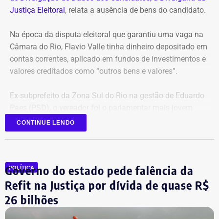
Justiça Eleitoral
, relata a ausência de bens do candidato.
Na época da disputa eleitoral que garantiu uma vaga na
Câmara do Rio, Flavio Valle tinha dinheiro depositado em
contas correntes, aplicado em fundos de investimentos e
valores creditados como “outros bens e valores”.
Ex-subprefeito da Zona Sul do Rio na gestão de Eduardo
Paes (PSD), o vereador foi o parlamentar mais jovem
eleito na última legislatura da Câmara e agora disputa,
CONTINUE LENDO
pela primeira vez, o cargo de deputado estadual.
Governo do estado pede falência da
POLÍTICA
Refit na Justiça por dívida de quase R$
26 bilhões