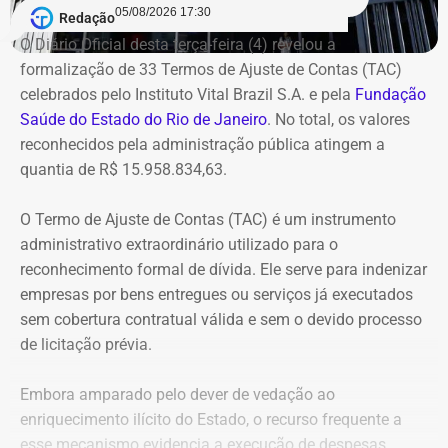
05/08/2026 17:30
Redação
irregulares em 2021, e a decisão foi mantida em março
O Diário Oficial desta terça-feira (4) revelou a
de 2024, quando o tribunal rejeitou o recurso apresentado
formalização de 33 Termos de Ajuste de Contas (TAC)
pelo deputado.
celebrados pelo Instituto Vital Brazil S.A. e pela
Fundação
Saúde do Estado do Rio de Janeiro
. No total, os valores
O acórdão também determinou que Dr. Flávio devolva
reconhecidos pela administração pública atingem a
quatro valores, que somam R$ 13.112,09, sem
quantia de R$ 15.958.834,63.
atualização monetária.
O Termo de Ajuste de Contas (TAC) é um instrumento
A Procuradoria cita ainda que o Tribunal concluiu que o
administrativo extraordinário utilizado para o
deputado participou da gestão desses recursos,
reconhecimento formal de dívida. Ele serve para indenizar
autorizando transferências para contas da prefeitura e
empresas por bens entregues ou serviços já executados
pagamentos por cheque que permaneceram sem
sem cobertura contratual válida e sem o devido processo
documentação comprobatória. Também destaca que Dr.
de licitação prévia.
Flávio foi notificado sobre as irregularidades em
diferentes ocasiões, mas não apresentou os documentos
Embora amparado pelo dever de vedação ao
exigidos.
enriquecimento ilícito do Estado, o recurso frequente a
esse mecanismo evidencia a execução de despesas