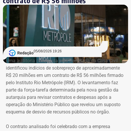
contrato de R$ 56 milhões
mil em bens. Entre os itens informados à Justiça Eleitoral
estão dois registros classificados genericamente como
“outros bens e direitos”, nos valores de R$ 95.985,48 e R$
97.555,75.
As declarações de bens são prestadas pelos próprios
candidatos à Justiça Eleitoral e podem considerar os
05/08/2026 19:26
Redação
valores históricos de aquisição dos bens, e não
Uma auditoria conduzida pela Secretaria da Casa Civil
necessariamente seus preços de mercado.
identificou indícios de sobrepreço de aproximadamente
R$ 20 milhões em um contrato de R$ 56 milhões firmado
O crescimento patrimonial, por si só, não indica a
pelo Instituto Rio Metrópole (IRM). O levantamento faz
existência de irregularidades.
parte da força-tarefa determinada pela nova gestão da
autarquia para revisar contratos e despesas após a
operação do Ministério Público que revelou um suposto
esquema de desvio de recursos públicos no órgão.
O contrato analisado foi celebrado com a empresa