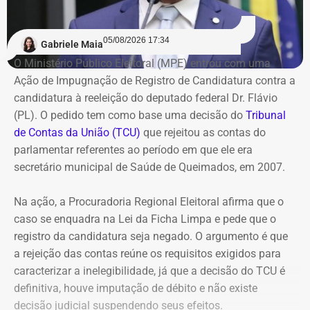
Na avaliação do Executivo estadual, a recuperação
judicial deixou de cumprir sua função de permitir a
05/08/2026 17:34
recuperação da empresa.
Gabriele Maia
O Ministério Público Eleitoral (MPE) entrou com uma
Ação de Impugnação de Registro de Candidatura contra a
Refit não teria honrado os
candidatura à reeleição do deputado federal Dr. Flávio
pagamentos
(PL). O pedido tem como base uma decisão do
Tribunal
de Contas da União (TCU)
que rejeitou as contas do
O governo também sustenta que os responsáveis pela
parlamentar referentes ao período em que ele era
Refit descumpriram o parcelamento especial firmado
secretário municipal de Saúde de Queimados, em 2007.
para quitar débitos tributários. Conforme a PGE, as
parcelas deixaram de ser pagas por mais de 90 dias,
Na ação, a Procuradoria Regional Eleitoral afirma que o
situação que, segundo a legislação, autoriza o
caso se enquadra na Lei da Ficha Limpa e pede que o
cancelamento do acordo e a decretação da falência.
registro da candidatura seja negado. O argumento é que
a rejeição das contas reúne os requisitos exigidos para
Outro ponto destacado é que, mesmo após aderir ao
caracterizar a inelegibilidade, já que a decisão do TCU é
parcelamento, a empresa teria acumulado mais de R$ 1,8
definitiva, houve imputação de débito e não existe
bilhão em novos débitos com o Estado. Segundo a
decisão judicial suspendendo seus efeitos.