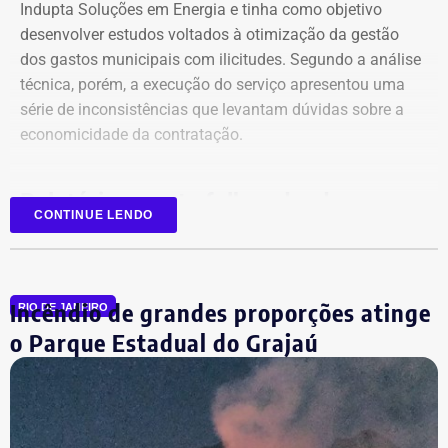
Indupta Soluções em Energia e tinha como objetivo
desenvolver estudos voltados à otimização da gestão
dos gastos municipais com ilicitudes. Segundo a análise
técnica, porém, a execução do serviço apresentou uma
Declaração de bens de Vinícius Cozzolino em 2026 — Foto:
série de inconsistências que levantam dúvidas sobre a
Reprodução/Divulgacand
economicidade da contratação.
Relatório aponta falhas desde o
CONTINUE LENDO
planejamento
Entre as principais irregularidades identificadas pelos
Incêndio de grandes proporções atinge
auditores está a concentração de funções incompatíveis
RIO DE JANEIRO
dentro do processo de contratação. Conforme o relatório,
o Parque Estadual do Grajaú
os mesmos agentes públicos participaram das etapas de
planejamento, julgamento e fiscalização do contrato,
Declaração de bens de Vinícius Cozzolino em 2022 — Foto:
comprometendo a segregação de funções.
Reprodução/Divulgacand