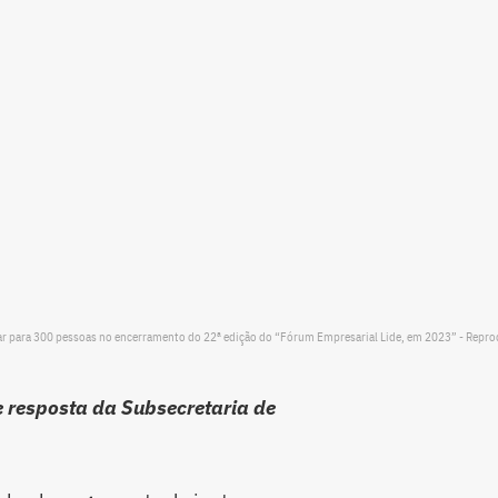
ar para 300 pessoas no encerramento do 22ª edição do “Fórum Empresarial Lide, em 2023” - Repr
resposta da Subsecretaria de