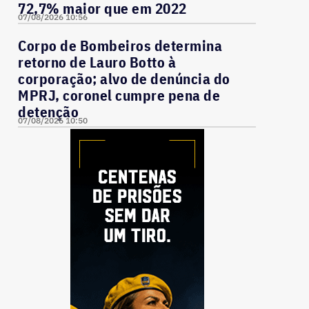
72,7% maior que em 2022
07/08/2026 10:56
Corpo de Bombeiros determina
retorno de Lauro Botto à
corporação; alvo de denúncia do
MPRJ, coronel cumpre pena de
detenção
07/08/2026 10:50