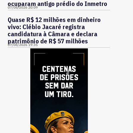
ocuparam antigo prédio do Inmetro
07/08/2026 20:09
Quase R$ 12 milhões em dinheiro
vivo: Clébio Jacaré registra
candidatura à Câmara e declara
patrimônio de R$ 57 milhões
07/08/2026 19:35