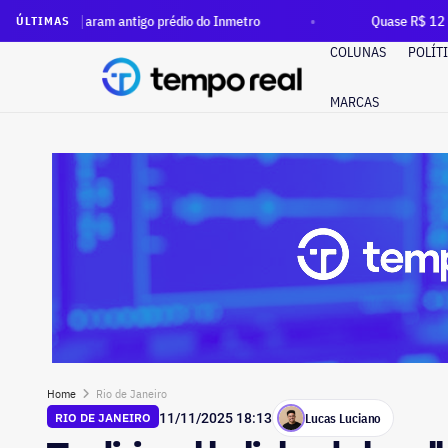
uparam antigo prédio do Inmetro
Quase R$ 12 milhões em din
ÚLTIMAS
COLUNAS
POLÍT
MARCAS
Home
Rio de Janeiro
Lucas Luciano
RIO DE JANEIRO
11/11/2025 18:13