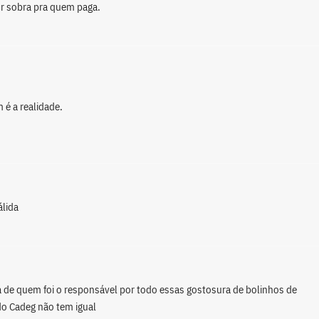
or sobra pra quem paga.
é a realidade.
álida
 de quem foi o responsável por todo essas gostosura de bolinhos de
do Cadeg não tem igual