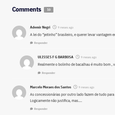
Comments
10
Ademir Negri
9 meses ago
A lei do “jeitinho” brasileiro, e querer levar vantage
Responder
ULISSES F G BARBOSA
9 meses ago
Realmente o bolinho de bacalhau é muito bom , v
Responder
Marcelo Moraes dos Santos
9 meses ago
As concessionárias por outro lado fazem de tudo para 
Logicamente não justifica, mas….
Responder