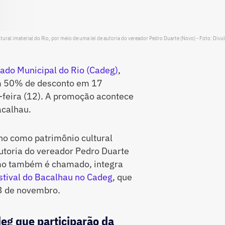
ral imaterial do Rio, por meio de uma lei de autoria do vereador Pedro Duarte (Novo) - Foto: Divu
ado Municipal do Rio (Cadeg)
,
om 50% de desconto em 17
-feira (12). A promoção acontece
calhau.
ho como patrimônio cultural
autoria do vereador Pedro Duarte
omo também é chamado, integra
stival do Bacalhau no Cadeg
, que
3 de novembro.
eg que participarão da