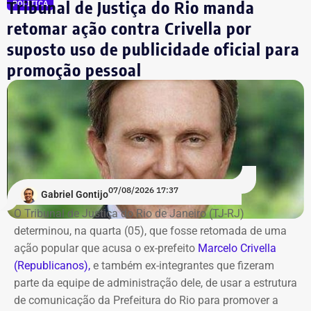
Tribunal de Justiça do Rio manda
POLÍTICA
Dr. Luizinho
R$ 150.000,00
retomar ação contra Crivella por
Leniel Borel
R$ 104.500,00
suposto uso de publicidade oficial para
*Valor correspondente à soma de R$ 122.642,00 em espécie
promoção pessoal
convertidos de dólar e R$ 88.000,00 em reais declarados em dinheiro
vivo.
Os dados são públicos e ficam disponíveis para consulta
no sistema DivulgaCandContas, do TSE.
07/08/2026 17:37
Gabriel Gontijo
O Tribunal de Justiça do Rio de Janeiro (TJ-RJ)
determinou, na quarta (05), que fosse retomada de uma
ação popular que acusa o ex-prefeito
Marcelo Crivella
(Republicanos),
e também ex-integrantes que fizeram
parte da equipe de administração dele, de usar a estrutura
de comunicação da Prefeitura do Rio para promover a