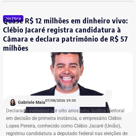
aconteceu essa ocupação. O desejo dos moradores daqui
é pela revitalização do prédio com essa nova função”,
Quase R$ 12 milhões em dinheiro vivo:
POLÍTICA
comentou.
Clébio Jacaré registra candidatura à
Câmara e declara patrimônio de R$ 57
Integrante de movimento afirma que
milhões
ocupação aconteceu após quatro
despdejos
Integrante do Movimento de Luta nos Bairros, Vilas e
Favelas (MLB), dona Enita afirmou que o grupo de
ocupantes chegou ao atual prédio depois de sofrer quatro
despejos.
07/08/2026 19:35
Gabriele Maia
Declarado inelegível por oito anos pela Justiça Eleitoral
“Nós já sofremos quatro despejos. O objetivo da
em decisão de primeira instância, o empresário Clébio
ocupação é justamente dar ao imóvel uma função social
Lopes Pereira, conhecido como Clébio Jacaré (União),
que atenda as necessidades básicas das famílias. Desde
registrou candidatura a deputado federal nas eleições de
que eu entrei no MLB nunca faltou comida. Só o que falta