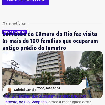
Mais notícias
Comissão da Câmara do Rio faz visita
RIO DE JANEIRO
às mais de 100 famílias que ocuparam
antigo prédio do Inmetro
07/08/2026 20:09
Gabriel Gontijo
As 120 famílias que ocuparam o antigo prédio do
Inmetro, no Rio Comprido
, desde a madrugada desta