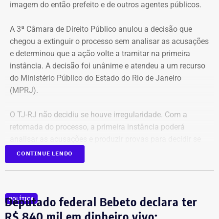
imagem do então prefeito e de outros agentes públicos.
A 3ª Câmara de Direito Público anulou a decisão que
chegou a extinguir o processo sem analisar as acusações
e determinou que a ação volte a tramitar na primeira
instância. A decisão foi unânime e atendeu a um recurso
do Ministério Público do Estado do Rio de Janeiro
(MPRJ).
O TJ-RJ não decidiu se houve irregularidade. Com a
retomada do processo, a primeira instância poderá
analisar as acusações e produzir provas para decidir se
houve uso indevido da publicidade oficial.
CONTINUE LENDO
Advogado apresentou Ação Popular
Deputado federal Bebeto declara ter
POLÍTICA
A ação popular, apresentada pelo advogado Fernando
R$ 840 mil em dinheiro vivo;