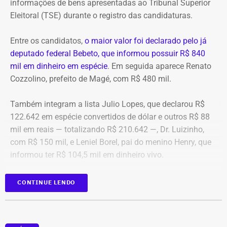
informações de bens apresentadas ao Tribunal Superior
Eleitoral (TSE) durante o registro das candidaturas.
*Com informações do blog do Octávio Guedes, do portal
g1
Entre os candidatos,
o maior valor foi declarado pelo já
deputado federal Bebeto, que informou possuir R$ 840
mil em dinheiro em espécie
. Em seguida aparece Renato
Cozzolino, prefeito de Magé, com R$ 480 mil.
Também integram a lista Julio Lopes, que declarou R$
122.642 em espécie convertidos de dólar e outros R$ 88
mil em reais — totalizando R$ 210.642 —, Dr. Luizinho,
com R$ 150 mil, e Leniel Borel, pai do menino Henry, que
informou ter R$ 104,5 mil em dinheiro vivo.
Candidato
Valor declarado em
CONTINUE LENDO
Bebeto
R$ 840.000,00
Renato Cozzolino
R$ 480.000,00
Julio Lopes
R$ 210.642,00*