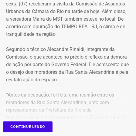
sexta (07) receberam a visita da Comissão de Assuntos
Urbanos da Câmara do Rio na tarde de hoje. Além disso,
a vereadora Maíra do MST também esteve no local. De
acordo com apuração do TEMPO REAL RJ, o clima é de
tranquilidade na região
Segundo o técnico Alexandre Rinaldi, integrante da
Comissão, o que acontece no prédio é reflexo da demora
de ação por parte do Governo Federal. Ele acrescenta que
o desejo dos moradores da Rua Santa Alexandrina é pela
revitalização do espaço.
“Antes da ocupação, foi feita uma reunião entre os
moradores da Rua Santa Alexandrina junto com
representantes da Prefeitura do Rio e da
Superintendência de Patrimônio da União para limpar o
terreno até passar para o Arquivo Nacional. Mas o
CONTINUE LENDO
Governo Federal demorou tanto para agir que hoje