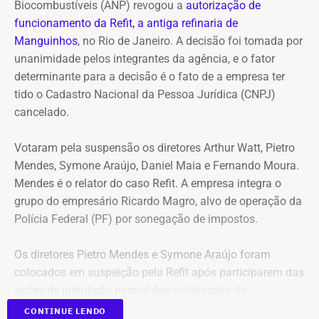
R$ 2,35 milhões
Biocombustíveis (ANP) revogou a
autorização de
funcionamento da Refit, a antiga refinaria de
Entre os bens declarados também estão um Mercedes-
Manguinhos
, no Rio de Janeiro. A decisão foi tomada por
Benz AMG G63, avaliado em R$ 2,35 milhões, um
unanimidade pelos integrantes da agência, e o fator
Volkswagen Passat de R$ 115 mil, R$ 709 mil em “bens
determinante para a decisão é o fato de a empresa ter
móveis de uso pessoal” e R$ 35 mil em dinheiro em
tido o Cadastro Nacional da Pessoa Jurídica (CNPJ)
espécie.
cancelado.
Votaram pela suspensão os diretores Arthur Watt, Pietro
Mendes, Symone Araújo, Daniel Maia e Fernando Moura.
Mendes é o relator do caso Refit. A empresa integra o
grupo do empresário Ricardo Magro, alvo de operação da
Polícia Federal (PF) por sonegação de impostos.
Os diretores Pietro Mendes e Symone Araújo foram
colocados em suspeição pela Refit após participarem das
ações de interdição parcial das instalações da
companhia em setembro de 2025.
CONTINUE LENDO