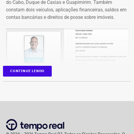
do Cabo, Duque de Caxias e Guapimirim. Também
constam dois veículos, aplicações financeiras, saldos em
contas bancárias e direitos de posse sobre imóveis.
CONTINUE LENDO
Na disputa de 2022, quando foi eleito para a Câmara dos
Deputados, o parlamentar havia informado R$
1.065.439,98 em bens. Na época, mantinha R$ 50 mil em
© 2024 – 2026 Tempo Real RJ. Todos os Direitos Reservados. O