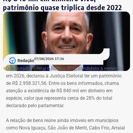
Lyra Reis, aléga que a gestão Crivella usou perfis oficiais
patrimônio quase triplica desde 2022
da prefeitura em redes sociais, no Diário Oficial do
Município e em outros canais institucionais para divulgar
conteúdos que, segundo ação, iam além da informação
do poder público e promoviam pessoalmente o então
prefeito e integrantes do governo.
A acusação afirma que esses canais passaram a
07/08/2026 17:36
apresentar Crivella como responsável direto por obras,
Redação
serviços e programas públicos. Um exemplo disso,
O deputado federal o Bebeto (PP), candidato à reeleição
segundo a Ação Popular, foram as publicações em que
em 2026, declarou à Justiça Eleitoral ter um patrimônio
Crivella aparece anunciando entregas de obras e
de R$ 2.958.321,56. Entre os bens informados, chama
reformas de praças, além de mensagens em primeira
atenção a existência de R$ 840 mil em dinheiro em
pessoa, como: “Estamos aqui recuperando os aparelhos
espécie, valor que representa cerca de 28% do total
da praça”.
declarado pelo parlamentar.
*Com informações do g1
A relação de bens reúne ainda imóveis em municípios
como Nova Iguaçu, São João de Meriti, Cabo Frio, Arraial