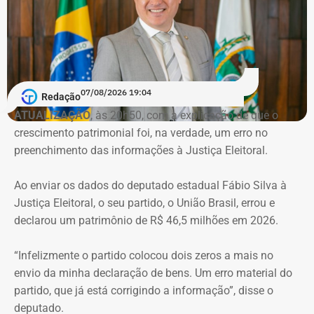
pandemia de Covid-19. Conforme a denúncia do MP, uma
empresa ligada ao empresário teria sido utilizada em
movimentações financeiras investigadas no caso.
Declaração de bens do deputado Rafael Nobre em 2022 — Foto:
Reprodução/Divulgacand
07/08/2026 19:04
Redação
ATUALIZAÇÃO
, às 20h50, com a explicação de que o
crescimento patrimonial foi, na verdade, um erro no
Imóvel de Eduardo Bolsonaro será leiloado por um valor 36% menor ao que
preenchimento das informações à Justiça Eleitoral.
vale originalmente — Foto: REprodução/Google Maps.
Ao enviar os dados do deputado estadual Fábio Silva à
O apartamento que vai à leilão fica na Avenida Pasteu e
Justiça Eleitoral, o seu partido, o União Brasil, errou e
tem cerca de 101 metros quadrados. O imóvel se
declarou um patrimônio de R$ 46,5 milhões em 2026.
encontra no terceiro andar de um edifício de frente para a
Baía de Guanabara.
“Infelizmente o partido colocou dois zeros a mais no
envio da minha declaração de bens. Um erro material do
A Caixa Econômica tentou intimar pessoalmente o ex-
partido, que já está corrigindo a informação”, disse o
deputado federal. Mas como não conseguiu localizá-lo,
deputado.