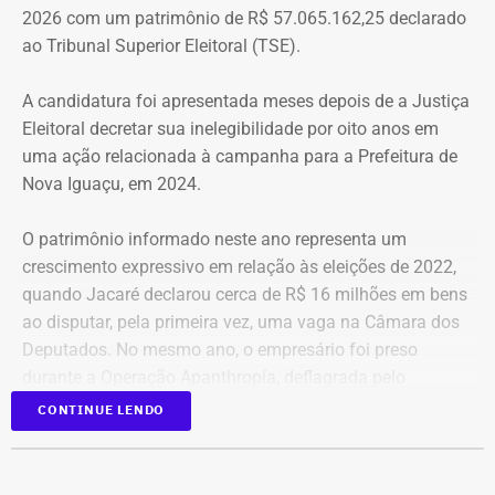
2026 com um patrimônio de R$ 57.065.162,25 declarado
mesmo é um teto, um lar para morar. Queremos fazer
ao Tribunal Superior Eleitoral (TSE).
valer um direito constitucional que nunca foi cumprido”
A candidatura foi apresentada meses depois de a Justiça
A Central de Movimentos Populares do Rio de Janeiro
Eleitoral decretar sua inelegibilidade por oito anos em
(CMPRJ) emitiu nota de apoio e solidariedade e lembrou
uma ação relacionada à campanha para a Prefeitura de
que as famílias lutam há anos pelo direito à moradia com
Nova Iguaçu, em 2024.
organização e resistência.
O patrimônio informado neste ano representa um
“Sabemos que a moradia é a base de tudo. Quando um
crescimento expressivo em relação às eleições de 2022,
movimento ocupa um imóvel abandonado ou
quando Jacaré declarou cerca de R$ 16 milhões em bens
subutilizado, mais do que dar um teto, o que já é
ao disputar, pela primeira vez, uma vaga na Câmara dos
fundamental, ele devolve esperança e perspectiva de vida
Deputados. No mesmo ano, o empresário foi preso
para centenas de pessoas, sobretudo para as crianças”,
durante a Operação Apanthropía, deflagrada pelo
destacou.
Ministério Público do Rio de Janeiro (MPRJ), que
CONTINUE LENDO
investigou um esquema de corrupção na Prefeitura de
Moradores da Rua Santa Alexandrina
Itatiaia, no Sul Fluminense.
opinam sobre ocupação