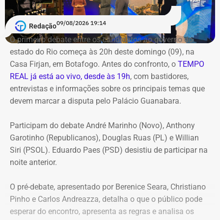
09/08/2026 19:14
Redação
O primeiro debate entre os candidatos ao governo do
estado do Rio começa às 20h deste domingo (09), na
Casa Firjan, em Botafogo. Antes do confronto, o
TEMPO
REAL já está ao vivo, desde às 19h
, com bastidores,
entrevistas e informações sobre os principais temas que
devem marcar a disputa pelo Palácio Guanabara.
Participam do debate André Marinho (Novo), Anthony
Garotinho (Republicanos), Douglas Ruas (PL) e Willian
Siri (PSOL). Eduardo Paes (PSD) desistiu de participar na
noite anterior.
O pré-debate, apresentado por Berenice Seara, Christiano
Pinho e Carlos Andreazza, detalha o que o público pode
esperar do encontro, apresenta as regras e analisa os