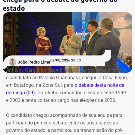
Garotinho (Republicanos), Douglas Ruas (PL) e Willian
estado
Siri (PSOL). O candidato Eduardo Paes (PSD) informou
na noite anterior que não iria comparecer.
O público também poderá acompanhar a cobertura
especial do TEMPO REAL pelo Instagram do portal, com
transmissão e atualizações nos Stories. Estamos ao vivo
com o pré-debate desde às 19h.
Acompanhe pelo link.
09/08/2026 19:30
João Pedro Lima
Anthony Garotinho (Republicanos), ex-governador do Rio
e candidato ao Palácio Guanabara, chegou à Casa Firjan,
em Botafogo, na Zona Sul, para
o debate desta noite de
domingo (09)
. Garotinho comandou o estado entre 1999
e 2002 e tenta voltar ao cargo nas eleições de 2026.
O candidato chegou acompanhado de sua equipe para
participar do primeiro debate entre os postulantes ao
governo do estado, e participou da transmissão do pré-