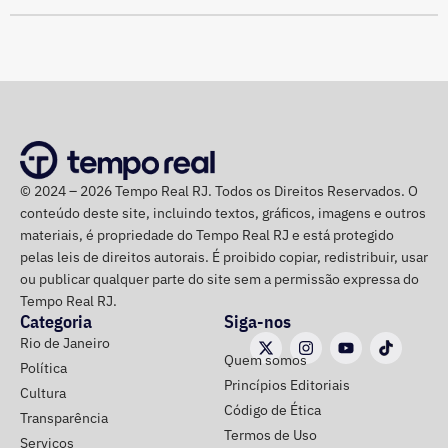
Participam do debate André Marinho (Novo), Anthony
Garotinho (Republicanos), Douglas Ruas (PL) e Willian
Siri (PSOL). O candidato Eduardo Paes (PSD) informou
na noite anterior que não iria comparecer.
O público também poderá acompanhar a cobertura
especial do TEMPO REAL pelo Instagram do portal, com
© 2024 – 2026 Tempo Real RJ. Todos os Direitos Reservados. O
transmissão e atualizações nos Stories.
conteúdo deste site, incluindo textos, gráficos, imagens e outros
materiais, é propriedade do Tempo Real RJ e está protegido
pelas leis de direitos autorais. É proibido copiar, redistribuir, usar
ou publicar qualquer parte do site sem a permissão expressa do
Tempo Real RJ.
Categoria
Siga-nos
Rio de Janeiro
Quem somos
Política
Princípios Editoriais
Cultura
Código de Ética
Transparência
Termos de Uso
Serviços