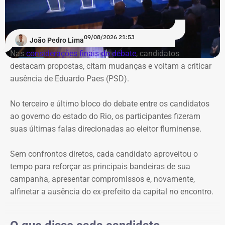
quem pergunta a quem.
Pela ordem das perguntas entre si, a impressão foi de que
09/08/2026 21:53
João Pedro Lima
os candidatos evitaram direcionar questionamentos a
Nas
considerações finais do debate
, candidatos
Garotinho, enquanto Douglas Ruas e André Marinho
destacam propostas, citam mudanças e voltam a criticar
protagonizaram uma espécie de dobradinha, utilizando
ausência de Eduardo Paes (PSD).
suas perguntas para abrir espaço para o outro apresentar
e explicar seu plano de governo. O terceiro e último bloco
No terceiro e último bloco do debate entre os candidatos
foi
reservado às considerações finais
.
ao governo do estado do Rio, os participantes fizeram
suas últimas falas direcionadas ao eleitor fluminense.
Ausência de Paes e caso Bacellar
dominam primeiro bloco
Sem confrontos diretos, cada candidato aproveitou o
tempo para reforçar as principais bandeiras de sua
Logo na primeira rodada, a ausência de Eduardo Paes
campanha, apresentar compromissos e, novamente,
dividiu espaço com as referências ao ex-presidente da
alfinetar a ausência do ex-prefeito da capital no encontro.
Assembleia Legislativa do Rio (Alerj), Rodrigo Bacellar,
que está preso por suspeita de vazar uma operação