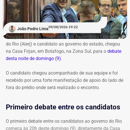
especial do TEMPO REAL pelo Instagram do portal, com
transmissão e atualizações nos Stories. Estamos ao vivo
com o pré-debate desde às 19h.
Acompanhe pelo link.
09/08/2026 19:22
João Pedro Lima
Douglas Ruas (PL), presidente da Assembleia Legislativa
do Rio (Alerj) e candidato ao governo do estado, chegou
na Casa Firjan, em Botafogo, na Zona Sul, para o
debate
desta noite de domingo (9)
.
O candidato chegou acompanhado de sua equipe e foi
recebido por uma forte manifestação de apoio do lado de
fora do prédio onde será realizado o encontro.
Primeiro debate entre os candidatos
O primeiro debate entre os candidatos ao governo do Rio
começa às 20h deste domingo (9), diretamente da Casa