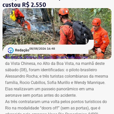
custou R$ 2.550
08/08/2026 16:48
Redação
As quatro vítimas da queda de um helicóptero
na região
da Vista Chinesa, no Alto da Boa Vista, na manhã deste
sábado (08), foram identificadas: o piloto brasileiro
Alessandro Rocha; e três turistas colombianas da mesma
família, Rocio Cubillos, Sofia Murillo e Wendy Manrique.
Elas realizavam um passeio panorâmico em uma
aeronave sem portas antes do acidente.
As três contrataram uma volta pelos pontos turísticos do
Rio na modalidade “doors off” (sem as portas), que é