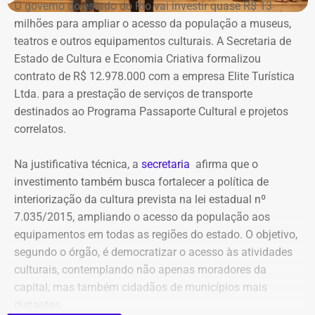
administradores atuais e anteriores, contas vinculadas,
O governo do estado do Rio vai investir quase R$ 13
meios de recuperação, contas publicitárias e dados de
milhões para ampliar o acesso da população a museus,
pagamento. Com isso, a Meta também seria obrigada a
teatros e outros equipamentos culturais. A Secretaria de
elaborar uma tabela comparativa, indicando se os perfis
Estado de Cultura e Economia Criativa formalizou
compartilham telefones, dispositivos, endereços de IP,
contrato de R$ 12.978.000 com a empresa Elite Turística
administradores, contas de anúncios, meios de
Ltda. para a prestação de serviços de transporte
pagamento ou gerenciadores de negócios.
destinados ao Programa Passaporte Cultural e projetos
correlatos.
Ação também requer anúncios e
Na justificativa técnica, a
secretaria
afirma que o
impulsionamentos e cita morte de
investimento também busca fortalecer a política de
criança como exemplo de fake news
interiorização da cultura prevista na lei estadual nº
7.035/2015, ampliando o acesso da população aos
As 31 publicações relacionadas pela prefeitura tratam de
equipamentos em todas as regiões do estado. O objetivo,
assuntos diversos. A lista inclui manchetes sobre prisões
segundo o órgão, é democratizar o acesso às atividades
na Assembleia Legislativa, supostos acordos políticos,
culturais, contemplando não apenas moradores da
sucessão municipal, alterações no Fundo Municipal do
capital, mas também cidadãos de municípios mais
Declaração de bens de Bernardo Rossi em 2014 — Foto:
Meio Ambiente, royalties, regularização fundiária,
distantes.
Reprodução/Divulgacand