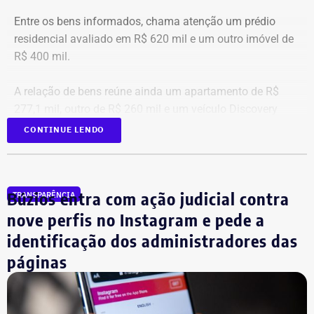
Entre os bens informados, chama atenção um prédio
residencial avaliado em R$ 620 mil e um outro imóvel de
R$ 400 mil.
A relação de bens reúne ainda um apartamento de R$
277,1 mil, outro de R$ 260 mil e um veículo Discovery
D300, ano 2023, declarado por R$ 330 mil. Também
CONTINUE LENDO
aparecem na lista cerca de R$ 177 mil em aplicações e
fundos.
Búzios entra com ação judicial contra
TRANSPARÊNCIA
nove perfis no Instagram e pede a
identificação dos administradores das
páginas