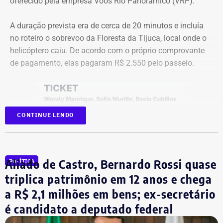
oferecido pela empresa Voos Rio Panorâmico (VRP).
A duração prevista era de cerca de 20 minutos e incluía
no roteiro o sobrevoo da Floresta da Tijuca, local onde o
helicóptero caiu. De acordo com o próprio comprovante
de pagamento, elas pagaram R$ 2.550 pelo passeio.
CONTINUE LENDO
Aliado de Castro, Bernardo Rossi quase
POLÍTICA
triplica patrimônio em 12 anos e chega
a R$ 2,1 milhões em bens; ex-secretário
é candidato a deputado federal