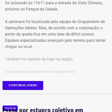
foi acionado às 11h11 para a estrada da Vista Chinesa,
próximo ao Parque da Cidade.
O pedido de Búzios à Justiça
A aeronave foi localizada pela equipe do Grupamento de
Em caráter urgente, antes da apresentação da defesa das
Operações Aéreas. Mas, de acordo com a corporação, o
empresas, a prefeitura solicitou:
ponto da queda fica em uma área de difícil acesso.
Equipes especializadas avançam pelo terreno para tentar
Preservação integral dos registros dos nove perfis;
chegar ao local.
Entrega dos dados de titulares e administradores;
Identificação de anunciantes e financiadores;
Também há registro de fogo na região.
Cruzamento técnico das informações das contas;
Retirada das publicações relacionadas no processo;
A ocorrência permanece em andamento.
Interrupção de anúncios e impulsionamentos;
Suspensão temporária de contas que não fossem
*Em atualização
CONTINUE LENDO
vinculadas a pessoas autênticas;
Proibição de distribuição paga por contas ainda não
identificadas;
Multa diária de R$ 50 mil por obrigação descumprida.
Preso por estupro coletivo em
POLÍCIA