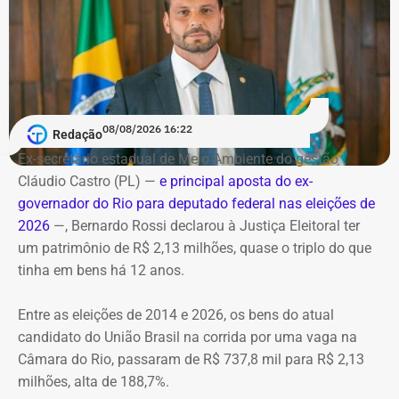
Bombeiros encontraram as vítimas
carbonizadas
O helicóptero explodiu ao cair na encosta, e chamas se
alastraram pela mata. De acordo com o Corpo de
Bombeiros, agentes especializados em combate a
08/08/2026 16:22
Redação
incêndios florestais foram mobilizados e conseguiram
Ex-secretário estadual de Meio Ambiente do gestão
controlar o fogo.
Cláudio Castro (PL) —
e principal aposta do ex-
governador do Rio para deputado federal nas eleições de
A operação mobilizou cerca de 40 militares, 11 viaturas e
2026
—, Bernardo Rossi declarou à Justiça Eleitoral ter
4 unidades operacionais.
um patrimônio de R$ 2,13 milhões, quase o triplo do que
tinha em bens há 12 anos.
Com informações do portal “g1”.
Entre as eleições de 2014 e 2026, os bens do atual
candidato do União Brasil na corrida por uma vaga na
Câmara do Rio, passaram de R$ 737,8 mil para R$ 2,13
milhões, alta de 188,7%.