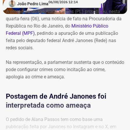
06/08/2026 12:14
Executivo municipal, iria para organizações criminosas e
João Pedro Lima
chegaria a R$ 975 mil mensais.
A vereadora do Rio Alana Passos (PL) protocolou, nesta
quarta-feira (06), uma notícia de fato na Procuradoria da
A operação começou por volta das 8h30 e reuniu agentes
República no Rio de Janeiro, do
Ministério Público
da Secretaria Municipal de Ordem Pública (Seop),
Federal (MPF)
, pedindo a apuração de uma publicação
Instituto Municipal de Vigilância Sanitária (IVISA-Rio),
feita pelo deputado federal André Janones (Rede) nas
Guarda Municipal, Comlurb, CET-Rio, Defesa Civil,
redes sociais.
Secretaria Municipal de Desenvolvimento Urbano, além
da Secretaria de Estado de Segurança Pública, Polícia
Na representação, a parlamentar sustenta que o conteúdo
Militar, Light e Águas do Rio.
pode configurar crimes como incitação ao crime,
apologia ao crime e ameaça.
Todo o material apreendido foi encaminhado ao Depósito
Público Municipal de Bonsucesso.
Postagem de André Janones foi
interpretada como ameaça
O pedido de Alana Passos tem como base uma
publicação feita por Janones no Instagram e no X, em