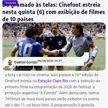
Do gramado às telas: Cinefoot estreia
CULTURA
Os saldos em contas bancárias também cresceram. Os
nesta quinta (6) com exibição de filmes
depósitos em conta corrente, que somavam R$ 50.686,20
de 10 países
há quatro anos, passaram para R$ 97.543,64.
Já o apartamento herdado em Campos dos Goytacazes,
avaliado em R$ 187.475,88, e o imóvel herdado em São
João da Barra, de R$ 150 mil, permaneceram com os
mesmos valores declarados.
06/08/2026 14:27
Gabriel Gontijo
Nesta quinta-feira, (06), a partir das 20h30, em Botafogo
a bola vai rolar no cinema. Isso porque a 16ª edição do
Cinefoot estreia na
Estação Claro Rio
com a exibição do
primeiro filme na programação de 2026 do festival, a
produção argentina “A Partida”. Além desta obra, outros
74 filmes de mais nove países serão exibidos no evento
até o dia 11, na terça-feira. A programação é gratuita.