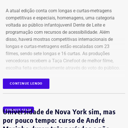
Bens declarados por Carla Machado em 2026 — Foto:
A atual edição conta com longas e curtas-metragens
Reprodução/Divulgacand
competitivas e especiais, homenagens, uma categoria
voltada ao público infantojuvenil Dente de Leite e
programação com recursos de acessibilidade. Além
disso, haverá mostras competitivas internacionais de
longas e curtas-metragens estão escaladas com 23
filmes, sendo sete longas e 16 curtas. As produções
vencedoras recebem a Taça Cinefoot de melhor filme,
escolha feita exclusivamente através do voto do público.
Os países participantes são Brasil, Argentina, México,
CONTINUE LENDO
Itália, Colômbia, Reino Unido, Irã, Espanha, Alemanha,
Bens declarados por Carla Machado em 2022 — Foto:
além de uma coprodução Chile/Palestina/Espanha,
Reprodução/Divulgacand
compondo um mosaico representativo do melhor cinema
Universidade de Nova York sim, mas
BERENICE SEARA
mundial de futebol da atualidade. Totalizando dez
países.
por pouco tempo: curso de André