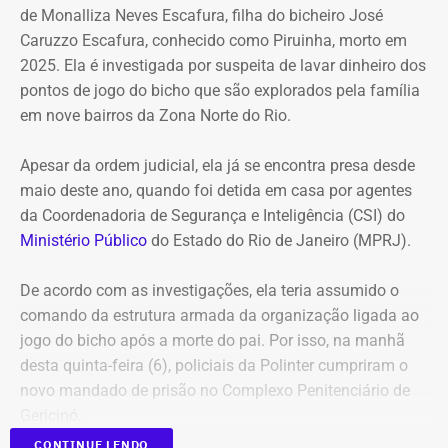
de Monalliza Neves Escafura, filha do bicheiro José
Caruzzo Escafura, conhecido como Piruinha, morto em
*Com informações do Diário do Rio.
2025. Ela é investigada por suspeita de lavar dinheiro dos
pontos de jogo do bicho que são explorados pela família
em nove bairros da Zona Norte do Rio.
Apesar da ordem judicial, ela já se encontra presa desde
maio deste ano, quando foi detida em casa por agentes
da Coordenadoria de Segurança e Inteligência (CSI) do
Ministério Público
do Estado do Rio de Janeiro (MPRJ).
De acordo com as investigações, ela teria assumido o
comando da estrutura armada da organização ligada ao
jogo do bicho após a morte do pai. Por isso, na manhã
desta quinta-feira (6), policiais da Polinter cumpriram o
novo mandado de prisão no Complexo Penitenciário de
Gericinó.
CONTINUE LENDO