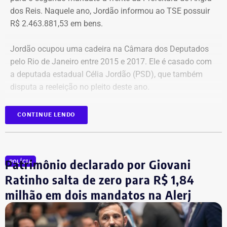
dos Reis. Naquele ano, Jordão informou ao TSE possuir
R$ 2.463.881,53 em bens.
Jordão ocupou uma cadeira na Câmara dos Deputados
pelo Rio de Janeiro entre 2015 e 2017. Ele é casado com
a deputada estadual Célia Jordão (PSD), que também
disputa a reeleição no pleito deste ano.
CONTINUE LENDO
Patrimônio 3,5 vezes menor em seis
anos
Patrimônio declarado por Giovani
Entre as duas declarações de bens, a principal mudança
POLÍCIA
no patrimônio de Fernando Jordão está na redução dos
Ratinho salta de zero para R$ 1,84
valores relacionados a créditos e participações
milhão em dois mandatos na Alerj
empresariais.
Em 2020, esses ativos representavam a maior parte do