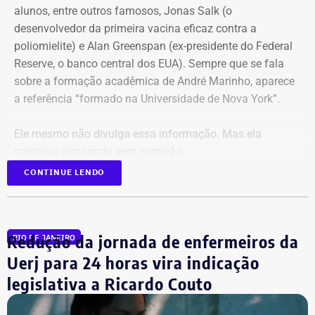
alunos, entre outros famosos,
Jonas Salk
(o
desenvolvedor da primeira vacina eficaz contra a
poliomielite) e A
lan Greenspan
(ex-presidente do
Federal
Reserve
, o banco central dos EUA). Sempre que se fala
sobre a formação acadêmica de André Marinho, aparece
a referência “formado na Universidade de Nova York”.
Ele mesmo não divulga essa informação. Mas ela
continua circulando sem correção.
CONTINUE LENDO
No material de campanha, não há
referência à formatura
Redução da jornada de enfermeiros da
RIO DE JANEIRO
André Marinho informa que desistiu da faculdade nos
Uerj para 24 horas vira indicação
Estados Unidos porque decidiu voltar ao seu país natal,
legislativa a Ricardo Couto
em plena efervescência do impeachment da ex-presidente
Dilma Rousseff (PT). No Rio, matriculou-se em Direito na