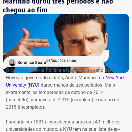
Marinho durou três períodos e não
Além da Estação Claro Rio, o Cinefoot terá exibições no
chegou ao fim
Centro Cultural da Justiça Federal, no Centro do Rio; no
Ponto Cine, em Guadalupe; e na Biblioteca Parque
Manguinhos; em Benfica.
06/08/2026 14:06
Berenice Seara
O curso de Ciência Política e Negócios do candidato do
Novo ao governo do estado, André Marinho, na
New York
University (NYU)
durou menos de três períodos. Mais
exatamente, as temporadas de outono de 2014
(completo), primavera de 2015 (completo) e outono de
2015 (incompleto).
Fundada em 1831 e considerada uma das 40 melhores
universidades do mundo, a NYU tem na sua lista de ex-