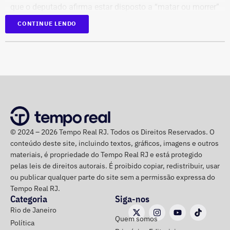
que o deputado afirma estar disposto a “matar ou morrer”
para “livrar nosso país da extrema direita de uma vez por
CONTINUE LENDO
todas”.
Na mesma mensagem, ele também declara que fará “o
que precisa ser feito” e conclui com a frase: “É guerra”.
© 2024 – 2026 Tempo Real RJ. Todos os Direitos Reservados. O
conteúdo deste site, incluindo textos, gráficos, imagens e outros
materiais, é propriedade do Tempo Real RJ e está protegido
pelas leis de direitos autorais. É proibido copiar, redistribuir, usar
ou publicar qualquer parte do site sem a permissão expressa do
Tempo Real RJ.
Categoria
Siga-nos
Rio de Janeiro
Quem somos
Política