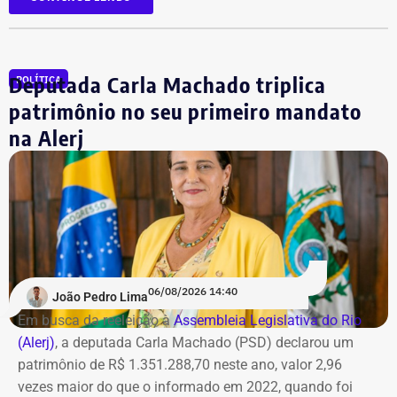
Além dela, outros 12 réus foram alvo de mandados de
busca e deverão se apresentar à Justiça. As ordens
judiciais foram expedidas pelo juiz Alexandre Abrahão
Deputada Carla Machado triplica
POLÍTICA
Teixeira, da 3ª Vara Especializada em Organização
Criminosa do Tribunal de Justiça do Rio.
patrimônio no seu primeiro mandato
na Alerj
*Com informações do g1
06/08/2026 14:40
João Pedro Lima
Em busca da reeleição à
Assembleia Legislativa do Rio
(Alerj)
, a deputada Carla Machado (PSD) declarou um
patrimônio de R$ 1.351.288,70 neste ano, valor 2,96
vezes maior do que o informado em 2022, quando foi