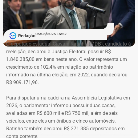
patrimônio informado pelo então candidato à Prefeitura
de Angra dos Reis: R$ 1,9 milhão.
Na declaração deste ano, esses valores deixaram de
06/08/2026 15:52
Redação
aparecer nos mesmos moldes e foram substituídos por
O deputado estadual Giovani Ratinho (MDB), candidato à
uma participação societária e outros bens de menor valor.
reeleição, declarou à Justiça Eleitoral possuir R$
Já os imóveis declarados permaneceram praticamente
1.840.385,00 em bens neste ano. O valor representa um
estáveis, com terrenos e casas em Angra dos Reis
crescimento de 102,4% em relação ao patrimônio
mantendo valores semelhantes aos informados seis anos
informado na última eleição, em 2022, quando declarou
antes.
R$ 909.171,96.
A principal diferença está na retirada dos créditos
Para disputar uma cadeira na Assembleia Legislativa em
empresariais que, em 2020, representavam a maior parte
2026, o parlamentar informou possuir duas casas,
do patrimônio declarado. Em seis anos, os valores
avaliadas em R$ 600 mil e R$ 750 mil, além de seis
registrados como bens e direitos tiveram uma queda de
veículos, entre eles um ônibus e cinco automóveis.
aproximadamente R$ 1,76 milhão.
Ratinho também declarou R$ 271.385 depositados em
conta corrente.