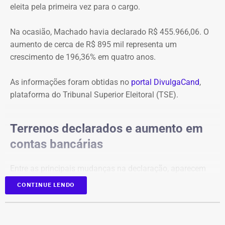
eleita pela primeira vez para o cargo.
Na ocasião, Machado havia declarado R$ 455.966,06. O
aumento de cerca de R$ 895 mil representa um
crescimento de 196,36% em quatro anos.
As informações foram obtidas no
portal DivulgaCand
,
plataforma do Tribunal Superior Eleitoral (TSE).
Terrenos declarados e aumento em
contas bancárias
Entre as principais mudanças na declaração, aparecem
dois terrenos, avaliados em R$ 50 mil e R$ 100 mil, além
CONTINUE LENDO
de um imóvel no valor de R$ 220 mil e um bem declarado
como “outros bens e direitos”, de R$ 500 mil, que não
constavam na prestação de contas de 2022.