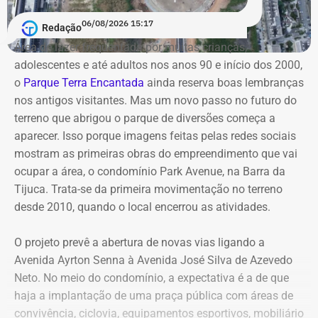
primeiro mandato na Câmara Municipal, declarou
envolvidos permanecem no cargo — Jordão segue como
06/08/2026 15:17
Redação
patrimônio de R$ 130 mil, composto por dois veículos.
candidato — enquanto o processo não tiver uma decisão
Área de lazer frequentada por muitas crianças,
Em 2016, na reeleição, informou bens no valor de R$ 110
definitiva.
adolescentes e até adultos nos anos 90 e início dos 2000,
mil.
o
Parque Terra Encantada
ainda reserva boas lembranças
nos antigos visitantes. Mas um novo passo no futuro do
Já em 2020, quando disputou a Prefeitura de São João
terreno que abrigou o parque de diversões começa a
de Meriti e foi derrotado, declarou patrimônio de R$ 270
aparecer. Isso porque imagens feitas pelas redes sociais
mil, formado por R$ 200 mil em dinheiro em espécie e
mostram as primeiras obras do empreendimento que vai
uma caminhonete Mitsubishi Triton avaliada em R$ 70
ocupar a área, o condomínio Park Avenue, na Barra da
mil.
Tijuca. Trata-se da primeira movimentação no terreno
desde 2010, quando o local encerrou as atividades.
Declarações de Fernando Jordão em 2026 — Foto:
O projeto prevê a abertura de novas vias ligando a
Reprodução/Divulgacand
Avenida Ayrton Senna à Avenida José Silva de Azevedo
Neto. No meio do condomínio, a expectativa é a de que
haja a implantação de uma praça pública com áreas de
convivência, ciclovia, equipamentos esportivos, mobiliário