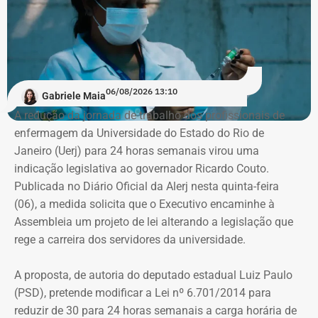
PUC, onde ficou de 2016 a 2019. Em seguida, quando já
trabalhava no “Pânico”, transferiu-se para o Instituto
Damásio, do IBMEC de São Paulo. E lá concluiu o curso,
em 2020, no início da pandemia.
06/08/2026 13:10
Gabriele Maia
“Eu nunca afirmei que me formei, mas que estudei em
A redução da jornada de trabalho dos profissionais de
Nova York, na PUC e no Institiuto Damásio. Se alguém diz
enfermagem da Universidade do Estado do Rio de
que eu me formei na NYU, não fui eu, porque sempre
Janeiro (Uerj) para 24 horas semanais virou uma
procurei ser muito preciso com isso”, diz André Marinho.
indicação legislativa ao governador Ricardo Couto.
Publicada no Diário Oficial da Alerj nesta quinta-feira
No material de divulgação da campanha, nas redes
(06), a medida solicita que o Executivo encaminhe à
sociais, realmente, não há qualquer referência à
Assembleia um projeto de lei alterando a legislação que
formatura.
rege a carreira dos servidores da universidade.
Citação equivocada em entrevistas e
A proposta, de autoria do deputado estadual Luiz Paulo
reportagens
(PSD), pretende modificar a Lei nº 6.701/2014 para
reduzir de 30 para 24 horas semanais a carga horária de