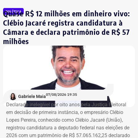
é pela revitalização do prédio com essa nova função”,
Quase R$ 12 milhões em dinheiro vivo:
POLÍTICA
comentou.
Clébio Jacaré registra candidatura à
Câmara e declara patrimônio de R$ 57
Integrante de movimento afirma que
milhões
ocupação aconteceu após quatro
despdejos
Integrante do Movimento de Luta nos Bairros, Vilas e
Favelas (MLB), dona Enita afirmou que o grupo de
ocupantes chegou ao atual prédio depois de sofrer quatro
despejos.
07/08/2026 19:35
Gabriele Maia
Declarado inelegível por oito anos pela Justiça Eleitoral
“Nós já sofremos quatro despejos. O objetivo da
em decisão de primeira instância, o empresário Clébio
ocupação é justamente dar ao imóvel uma função social
Lopes Pereira, conhecido como Clébio Jacaré (União),
que atenda as necessidades básicas das famílias. Desde
registrou candidatura a deputado federal nas eleições de
que eu entrei no MLB nunca faltou comida. Só o que falta
2026 com um patrimônio de R$ 57.065.162,25 declarado
mesmo é um teto, um lar para morar. Queremos fazer