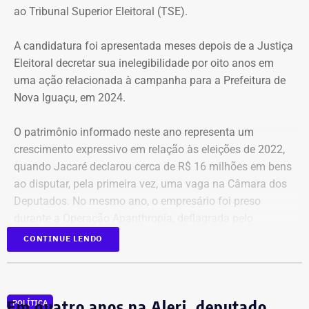
ao Tribunal Superior Eleitoral (TSE).
valer um direito constitucional que nunca foi cumprido”
A candidatura foi apresentada meses depois de a Justiça
A Central de Movimentos Populares do Rio de Janeiro
Eleitoral decretar sua inelegibilidade por oito anos em
(CMPRJ) emitiu nota de apoio e solidariedade e lembrou
uma ação relacionada à campanha para a Prefeitura de
que as famílias lutam há anos pelo direito à moradia com
Nova Iguaçu, em 2024.
organização e resistência.
O patrimônio informado neste ano representa um
“Sabemos que a moradia é a base de tudo. Quando um
crescimento expressivo em relação às eleições de 2022,
movimento ocupa um imóvel abandonado ou
quando Jacaré declarou cerca de R$ 16 milhões em bens
subutilizado, mais do que dar um teto, o que já é
ao disputar, pela primeira vez, uma vaga na Câmara dos
fundamental, ele devolve esperança e perspectiva de vida
Deputados. No mesmo ano, o empresário foi preso
para centenas de pessoas, sobretudo para as crianças”,
durante a Operação Apanthropía, deflagrada pelo
destacou.
Ministério Público do Rio de Janeiro (MPRJ), que
CONTINUE LENDO
investigou um esquema de corrupção na Prefeitura de
Moradores da Rua Santa Alexandrina
Itatiaia, no Sul Fluminense.
opinam sobre ocupação
Em quatro anos na Alerj, deputado
POLÍTICA