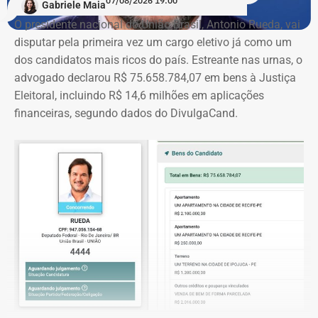
07/08/2026 19:00
Gabriele Maia
O presidente nacional do União Brasil, Antonio Rueda, vai
Já na declaração mais recente, além do imóvel, Fábio
disputar pela primeira vez um cargo eletivo já como um
Silva informou bens como uma lancha avaliada em R$
dos candidatos mais ricos do país. Estreante nas urnas, o
1,05 milhão, uma motocicleta Triumph Bobber de R$ 50
advogado declarou R$ 75.658.784,07 em bens à Justiça
mil, um automóvel Honda Prelude de R$ 30 mil e um
Eleitoral, incluindo R$ 14,6 milhões em aplicações
relógio Rolex de R$ 25 mil.
financeiras, segundo dados do DivulgaCand.
Fábio Silva foi eleito deputado estadual em 2018 e
reeleito em 2022. Ele busca a reeleição na Assembleia
Legislativa do Rio (Alerj).