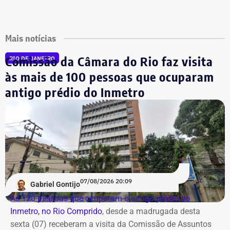
Mais notícias
Comissão da Câmara do Rio faz visita
RIO DE JANEIRO
às mais de 100 pessoas que ocuparam
antigo prédio do Inmetro
07/08/2026 20:09
Gabriel Gontijo
As 120 pessoas que ocuparam o antigo prédio do
Inmetro, no Rio Comprido
, desde a madrugada desta
sexta (07) receberam a visita da Comissão de Assuntos