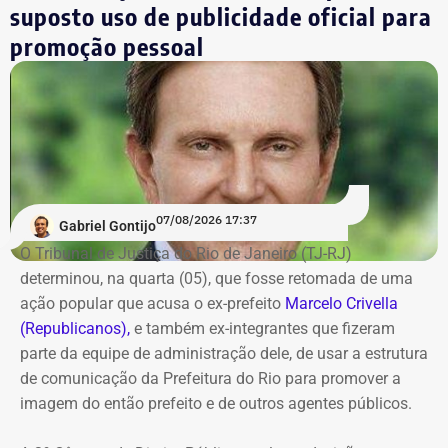
suposto uso de publicidade oficial para
*Valor correspondente à soma de R$ 122.642,00 em espécie
promoção pessoal
convertidos de dólar e R$ 88.000,00 em reais declarados em dinheiro
vivo.
Os dados são públicos e ficam disponíveis para consulta
no sistema DivulgaCandContas, do TSE.
07/08/2026 17:37
Gabriel Gontijo
O Tribunal de Justiça do Rio de Janeiro (TJ-RJ)
determinou, na quarta (05), que fosse retomada de uma
ação popular que acusa o ex-prefeito
Marcelo Crivella
(Republicanos),
e também ex-integrantes que fizeram
parte da equipe de administração dele, de usar a estrutura
de comunicação da Prefeitura do Rio para promover a
imagem do então prefeito e de outros agentes públicos.