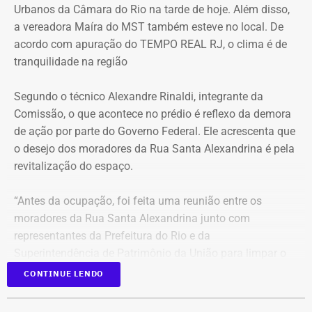
Urbanos da Câmara do Rio na tarde de hoje. Além disso,
a vereadora Maíra do MST também esteve no local. De
acordo com apuração do TEMPO REAL RJ, o clima é de
tranquilidade na região
Segundo o técnico Alexandre Rinaldi, integrante da
Comissão, o que acontece no prédio é reflexo da demora
de ação por parte do Governo Federal. Ele acrescenta que
o desejo dos moradores da Rua Santa Alexandrina é pela
revitalização do espaço.
“Antes da ocupação, foi feita uma reunião entre os
moradores da Rua Santa Alexandrina junto com
representantes da Prefeitura do Rio e da
Superintendência de Patrimônio da União para limpar o
terreno até passar para o Arquivo Nacional. Mas o
CONTINUE LENDO
Governo Federal demorou tanto para agir que hoje
aconteceu essa ocupação. O desejo dos moradores daqui