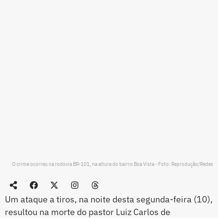
O crime ocorreu na rodovia BR-101, na altura do bairro Boa Vista - Foto: Reprodução/Redes
Um ataque a tiros, na noite desta segunda-feira (10),
resultou na morte do pastor Luiz Carlos de