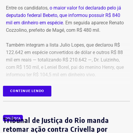
g1
Entre os candidatos,
o maior valor foi declarado pelo já
deputado federal Bebeto, que informou possuir R$ 840
mil em dinheiro em espécie
. Em seguida aparece Renato
Cozzolino, prefeito de Magé, com R$ 480 mil.
Também integram a lista Julio Lopes, que declarou R$
122.642 em espécie convertidos de dólar e outros R$ 88
mil em reais — totalizando R$ 210.642 —, Dr. Luizinho,
com R$ 150 mil, e Leniel Borel, pai do menino Henry, que
informou ter R$ 104,5 mil em dinheiro vivo.
Candidato
Valor declarado em
CONTINUE LENDO
Bebeto
R$ 840.000,00
Renato Cozzolino
R$ 480.000,00
Julio Lopes
R$ 210.642,00*
Tribunal de Justiça do Rio manda
POLÍTICA
Dr. Luizinho
R$ 150.000,00
retomar ação contra Crivella por
Leniel Borel
R$ 104.500,00