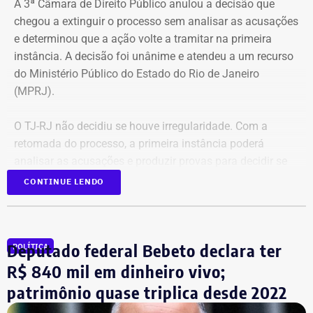
A 3ª Câmara de Direito Público anulou a decisão que
chegou a extinguir o processo sem analisar as acusações
e determinou que a ação volte a tramitar na primeira
instância. A decisão foi unânime e atendeu a um recurso
do Ministério Público do Estado do Rio de Janeiro
(MPRJ).
O TJ-RJ não decidiu se houve irregularidade. Com a
retomada do processo, a primeira instância poderá
analisar as acusações e produzir provas para decidir se
houve uso indevido da publicidade oficial.
CONTINUE LENDO
Advogado apresentou Ação Popular
Deputado federal Bebeto declara ter
POLÍTICA
A ação popular, apresentada pelo advogado Fernando
R$ 840 mil em dinheiro vivo;
Lyra Reis, aléga que a gestão Crivella usou perfis oficiais
patrimônio quase triplica desde 2022
da prefeitura em redes sociais, no Diário Oficial do
Município e em outros canais institucionais para divulgar