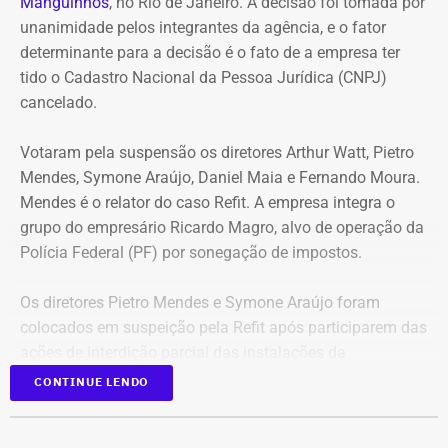
Entre os bens declarados também estão um Mercedes-
Manguinhos
, no Rio de Janeiro. A decisão foi tomada por
Benz AMG G63, avaliado em R$ 2,35 milhões, um
unanimidade pelos integrantes da agência, e o fator
Volkswagen Passat de R$ 115 mil, R$ 709 mil em “bens
determinante para a decisão é o fato de a empresa ter
móveis de uso pessoal” e R$ 35 mil em dinheiro em
tido o Cadastro Nacional da Pessoa Jurídica (CNPJ)
espécie.
cancelado.
Votaram pela suspensão os diretores Arthur Watt, Pietro
Mendes, Symone Araújo, Daniel Maia e Fernando Moura.
Mendes é o relator do caso Refit. A empresa integra o
grupo do empresário Ricardo Magro, alvo de operação da
Polícia Federal (PF) por sonegação de impostos.
Os diretores Pietro Mendes e Symone Araújo foram
colocados em suspeição pela Refit após participarem das
ações de interdição parcial das instalações da
companhia em setembro de 2025.
CONTINUE LENDO
Mercedes-Benz AMG G63, veículo semelhante ao declarado por Antonio
Eles chegaram a ser afastados do processo pelo Tribunal