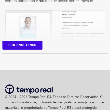
contas bancárias e direitos de posse sobre imóveis.
CONTINUE LENDO
Na disputa de 2022, quando foi eleito para a Câmara dos
Deputados, o parlamentar havia informado R$
1.065.439,98 em bens. Na época, mantinha R$ 50 mil em
© 2024 – 2026 Tempo Real RJ. Todos os Direitos Reservados. O
dinheiro vivo.
conteúdo deste site, incluindo textos, gráficos, imagens e outros
materiais, é propriedade do Tempo Real RJ e está protegido