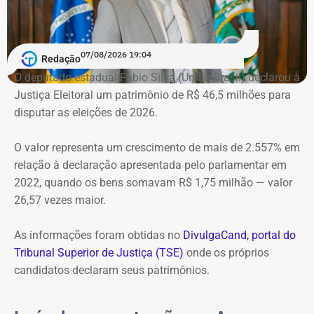
empresa ligada ao empresário teria sido utilizada em
movimentações financeiras investigadas no caso.
Declaração de bens do deputado Rafael Nobre em 2022 — Foto:
Reprodução/Divulgacand
07/08/2026 19:04
Redação
O deputado estadual Fábio Silva (União Brasil) declarou à
Justiça Eleitoral um patrimônio de R$ 46,5 milhões para
disputar as eleições de 2026.
Imóvel de Eduardo Bolsonaro será leiloado por um valor 36% menor ao que
vale originalmente — Foto: REprodução/Google Maps.
O valor representa um crescimento de mais de 2.557% em
relação à declaração apresentada pelo parlamentar em
O apartamento que vai à leilão fica na Avenida Pasteu e
2022, quando os bens somavam R$ 1,75 milhão — valor
tem cerca de 101 metros quadrados. O imóvel se
26,57 vezes maior.
encontra no terceiro andar de um edifício de frente para a
Baía de Guanabara.
As informações foram obtidas no
DivulgaCand, portal do
Tribunal Superior de Justiça (TSE)
onde os próprios
A Caixa Econômica tentou intimar pessoalmente o ex-
candidatos declaram seus patrimônios.
deputado federal. Mas como não conseguiu localizá-lo,
promoveu a intimação por edital eletrônico publicado nos