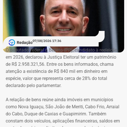
conteúdos que, segundo ação, iam além da informação
do poder público e promoviam pessoalmente o então
prefeito e integrantes do governo.
A acusação afirma que esses canais passaram a
07/08/2026 17:36
apresentar Crivella como responsável direto por obras,
Redação
serviços e programas públicos. Um exemplo disso,
O deputado federal o Bebeto (PP), candidato à reeleição
segundo a Ação Popular, foram as publicações em que
em 2026, declarou à Justiça Eleitoral ter um patrimônio
Crivella aparece anunciando entregas de obras e
de R$ 2.958.321,56. Entre os bens informados, chama
reformas de praças, além de mensagens em primeira
atenção a existência de R$ 840 mil em dinheiro em
pessoa, como: “Estamos aqui recuperando os aparelhos
espécie, valor que representa cerca de 28% do total
da praça”.
declarado pelo parlamentar.
*Com informações do g1
A relação de bens reúne ainda imóveis em municípios
como Nova Iguaçu, São João de Meriti, Cabo Frio, Arraial
do Cabo, Duque de Caxias e Guapimirim. Também
constam dois veículos, aplicações financeiras, saldos em