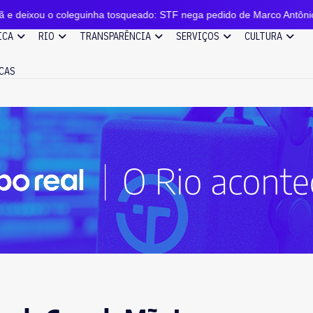
oleguinha tosqueado: STF nega pedido de Marco Antônio para voltar a
ICA
RIO
TRANSPARÊNCIA
SERVIÇOS
CULTURA
CAS