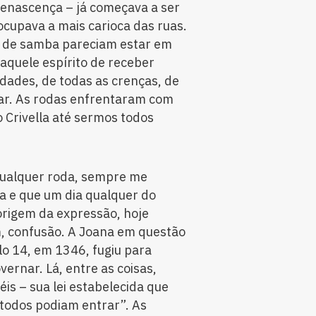
Renascença – já começava a ser
ocupava a mais carioca das ruas.
as de samba pareciam estar em
aquele espírito de receber
idades, de todas as crenças, de
zar. As rodas enfrentaram com
o Crivella até sermos todos
qualquer roda, sempre me
 e que um dia qualquer do
origem da expressão, hoje
, confusão. A Joana em questão
lo 14, em 1346, fugiu para
ernar. Lá, entre as coisas,
s – sua lei estabelecida que
i todos podiam entrar”. As