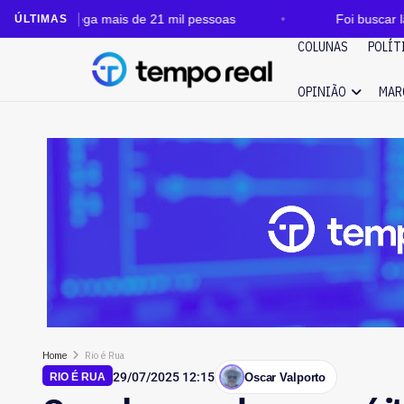
a mais de 21 mil pessoas
Foi buscar lã e deixou o c
ÚLTIMAS
COLUNAS
POLÍT
OPINIÃO
MAR
Home
Rio é Rua
29/07/2025 12:15
Oscar Valporto
RIO É RUA