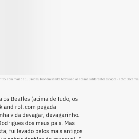
ro: com mais de 150 rodas, Rio tem samba todos os dias nos mais diferentes espaços - Foto: Oscar Va
 os Beatles (acima de tudo, os
ck and roll com pegada
nha vida devagar, devagarinho.
r Rodrigues dos meus pais. Mas
ta, fui levado pelos mais antigos