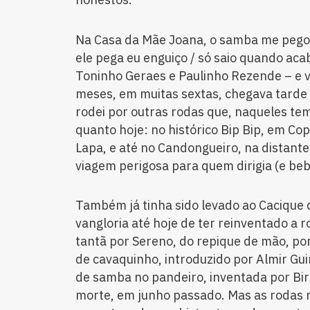
Na Casa da Mãe Joana, o samba me pegou
ele pega eu enguiço / só saio quando aca
Toninho Geraes e Paulinho Rezende – e vi
meses, em muitas sextas, chegava tarde 
rodei por outras rodas que, naqueles te
quanto hoje: no histórico Bip Bip, em Co
Lapa, e até no Candongueiro, na distant
viagem perigosa para quem dirigia (e beb
Também já tinha sido levado ao Cacique 
vangloria até hoje de ter reinventado a 
tantã por Sereno, do repique de mão, po
de cavaquinho, introduzido por Almir Gu
de samba no pandeiro, inventada por Bir
morte, em junho passado. Mas as rodas