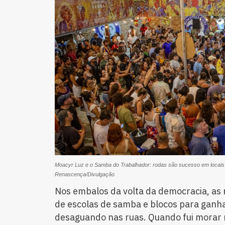
Moacyr Luz e o Samba do Trabalhador: rodas são sucesso em locais 
Renascença/Divulgação
Nos embalos da volta da democracia, as
de escolas de samba e blocos para ganh
desaguando nas ruas. Quando fui morar 