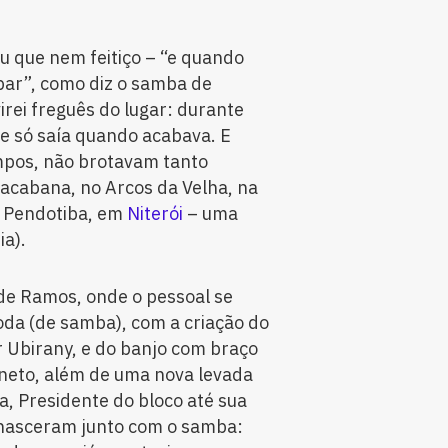
 que nem feitiço – “e quando
bar”, como diz o samba de
rei freguês do lugar: durante
e só saía quando acabava. E
mpos, não brotavam tanto
pacabana, no Arcos da Velha, na
e Pendotiba, em
Niterói
– uma
ia).
de Ramos, onde o pessoal se
roda (de samba), com a criação do
r Ubirany, e do banjo com braço
ineto, além de uma nova levada
a, Presidente do bloco até sua
 nasceram junto com o samba: