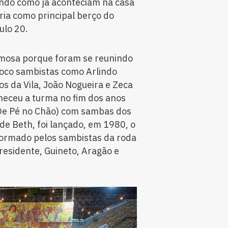
ndo como já aconteciam na casa
ória como principal berço do
ulo 20.
amosa porque foram se reunindo
loco sambistas como Arlindo
os da Vila, João Nogueira e Zeca
heceu a turma no fim dos anos
(De Pé no Chão) com sambas dos
de Beth, foi lançado, em 1980, o
formado pelos sambistas da roda
residente, Guineto, Aragão e