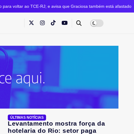
o TCE-RJ; e avisa que Graciosa também está afastado
ÚLTIMAS NOTÍCIAS
Levantamento mostra força da
hotelaria do Rio: setor paga