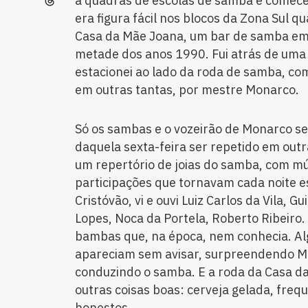
a quadras de escolas de samba e comecei 
era figura fácil nos blocos da Zona Sul q
Casa da Mãe Joana, um bar de samba em S
metade dos anos 1990. Fui atrás de uma
estacionei ao lado da roda de samba, c
em outras tantas, por mestre Monarco.
Só os sambas e o vozeirão de Monarco s
daquela sexta-feira ser repetido em outr
um repertório de joias do samba, com mú
participações que tornavam cada noite e
Cristóvão, vi e ouvi Luiz Carlos da Vila, G
Lopes, Noca da Portela, Roberto Ribeiro.
bambas que, na época, nem conhecia. Al
apareciam sem avisar, surpreendendo M
conduzindo o samba. E a roda da Casa d
outras coisas boas: cerveja gelada, freq
honestos.