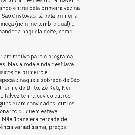
a cobrir desfiles do carnaval. E
uando entrei pela primeira vez na
ão Cristóvão, lá pela primeira
 moça (nem me lembro qual) e
omandada naquela noite, como
eriam motivo para o programa
as. Mas a roda ainda desfilava
sicos de primeiro e
special: naquele sobrado de São
uilherme de Brito, Zé Keti, Nei
 E talvez tenha ouvido outros
guns eram convidados; outros
onarco ou quem estava
a Mãe Joana era cercada de
uência variadíssima, preços