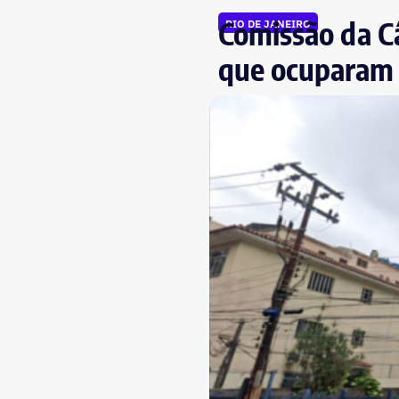
Comissão da Câ
RIO DE JANEIRO
que ocuparam 