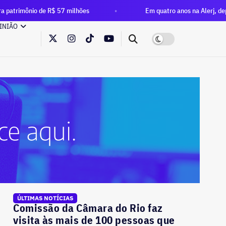
 R$ 57 milhões
Em quatro anos na Alerj, deputado Rafael No
INIÃO
ÚLTIMAS NOTÍCIAS
Comissão da Câmara do Rio faz
visita às mais de 100 pessoas que