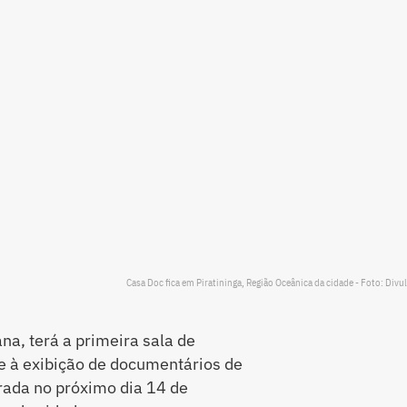
Casa Doc fica em Piratininga, Região Oceânica da cidade - Foto: Divu
na, terá a primeira sala de
e à exibição de documentários de
rada no próximo dia 14 de