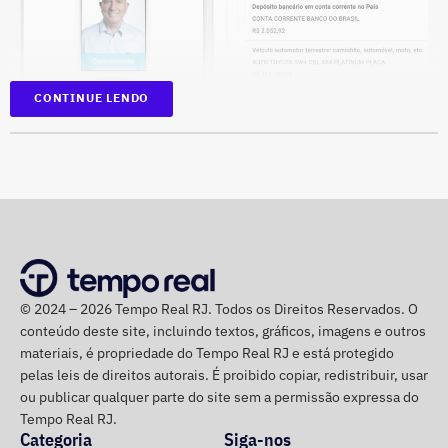
CONTINUE LENDO
Na disputa de 2022, quando foi eleito para a Câmara dos
Deputados, o parlamentar havia informado R$
1.065.439,98 em bens. Na época, mantinha R$ 50 mil em
© 2024 – 2026 Tempo Real RJ. Todos os Direitos Reservados. O
dinheiro vivo.
conteúdo deste site, incluindo textos, gráficos, imagens e outros
materiais, é propriedade do Tempo Real RJ e está protegido
Em quatro anos, o patrimônio de Bebeto cresceu R$
pelas leis de direitos autorais. É proibido copiar, redistribuir, usar
ou publicar qualquer parte do site sem a permissão expressa do
1.892.881,58, alta de 177,7%. Já o valor mantido em
Tempo Real RJ.
espécie saltou de R$ 50 mil para R$ 840 mil, aumento de
Categoria
Siga-nos