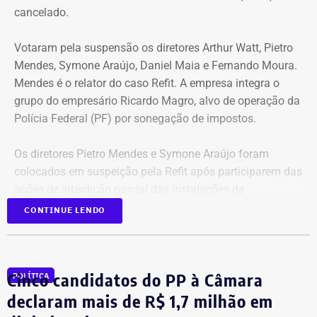
espécie.
cancelado.
Votaram pela suspensão os diretores Arthur Watt, Pietro
Mendes, Symone Araújo, Daniel Maia e Fernando Moura.
Mendes é o relator do caso Refit. A empresa integra o
grupo do empresário Ricardo Magro, alvo de operação da
Polícia Federal (PF) por sonegação de impostos.
Os diretores Pietro Mendes e Symone Araújo foram
colocados em suspeição pela Refit após participarem das
ações de interdição parcial das instalações da
companhia em setembro de 2025.
CONTINUE LENDO
Mercedes-Benz AMG G63, veículo semelhante ao declarado por Antonio
Eles chegaram a ser afastados do processo pelo Tribunal
Rueda em sua prestação de bens à Justiça Eleitoral – Foto:
Regional Federal da 1ª Região (TRF1). Em decisão
Cinco candidatos do PP à Câmara
Reprodução/Internet
POLÍTICA
liminar, porém, o Superior Tribunal de Justiça (STJ)
garantiu a participação dos dois diretores na votação até
declaram mais de R$ 1,7 milhão em
que o mérito da questão seja analisado pela Corte.