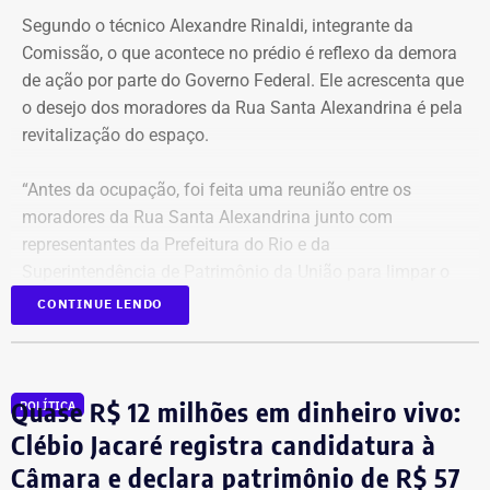
Segundo o técnico Alexandre Rinaldi, integrante da
Comissão, o que acontece no prédio é reflexo da demora
de ação por parte do Governo Federal. Ele acrescenta que
o desejo dos moradores da Rua Santa Alexandrina é pela
revitalização do espaço.
“Antes da ocupação, foi feita uma reunião entre os
moradores da Rua Santa Alexandrina junto com
representantes da Prefeitura do Rio e da
Superintendência de Patrimônio da União para limpar o
terreno até passar para o Arquivo Nacional. Mas o
CONTINUE LENDO
Governo Federal demorou tanto para agir que hoje
aconteceu essa ocupação. O desejo dos moradores daqui
é pela revitalização do prédio com essa nova função”,
Quase R$ 12 milhões em dinheiro vivo:
POLÍTICA
comentou.
Clébio Jacaré registra candidatura à
Câmara e declara patrimônio de R$ 57
Integrante de movimento afirma que