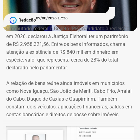
A acusação afirma que esses canais passaram a
07/08/2026 17:36
apresentar Crivella como responsável direto por obras,
Redação
serviços e programas públicos. Um exemplo disso,
O deputado federal o Bebeto (PP), candidato à reeleição
segundo a Ação Popular, foram as publicações em que
em 2026, declarou à Justiça Eleitoral ter um patrimônio
Crivella aparece anunciando entregas de obras e
de R$ 2.958.321,56. Entre os bens informados, chama
reformas de praças, além de mensagens em primeira
atenção a existência de R$ 840 mil em dinheiro em
pessoa, como: “Estamos aqui recuperando os aparelhos
espécie, valor que representa cerca de 28% do total
da praça”.
declarado pelo parlamentar.
*Com informações do g1
A relação de bens reúne ainda imóveis em municípios
como Nova Iguaçu, São João de Meriti, Cabo Frio, Arraial
do Cabo, Duque de Caxias e Guapimirim. Também
constam dois veículos, aplicações financeiras, saldos em
contas bancárias e direitos de posse sobre imóveis.