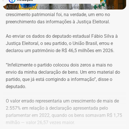
ATUALIZAÇÃO
, às 20h50, com a explicação de que o
crescimento patrimonial foi, na verdade, um erro no
Imóvel de Eduardo Bolsonaro será leiloado por um valor 36% menor ao que
preenchimento das informações à Justiça Eleitoral.
vale originalmente — Foto: REprodução/Google Maps.
Ao enviar os dados do deputado estadual Fábio Silva à
O apartamento que vai à leilão fica na Avenida Pasteu e
Justiça Eleitoral, o seu partido, o União Brasil, errou e
tem cerca de 101 metros quadrados. O imóvel se
declarou um patrimônio de R$ 46,5 milhões em 2026.
encontra no terceiro andar de um edifício de frente para a
Baía de Guanabara.
“Infelizmente o partido colocou dois zeros a mais no
envio da minha declaração de bens. Um erro material do
A Caixa Econômica tentou intimar pessoalmente o ex-
partido, que já está corrigindo a informação”, disse o
deputado federal. Mas como não conseguiu localizá-lo,
deputado.
promoveu a intimação por edital eletrônico publicado nos
dias 5, 6 e 7 de novembro de 2025, concedendo o prazo
O valor errado representaria um crescimento de mais de
legal para regularização da dívida. Posteriormente, a
2.557% em relação à declaração apresentada pelo
propriedade foi consolidada em nome da Caixa em 30 de
parlamentar em 2022, quando os bens somavam R$ 1,75
março de 2026 por causa da falta de pagamento.
milhão — valor 26,57 vezes maior.