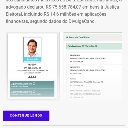
advogado declarou R$ 75.658.784,07 em bens à Justiça
Eleitoral, incluindo R$ 14,6 milhões em aplicações
financeiras, segundo dados do DivulgaCand.
Deputado Fábio Silva em declaração de bens em 2026 — Foto:
Reprodução/Divulgacand
Além dos investimentos, a carteira de imóveis de Rueda
CONTINUE LENDO
se espalha por seis cidades de quatro estados. Na
declaração aparecem casas, apartamentos, terrenos e