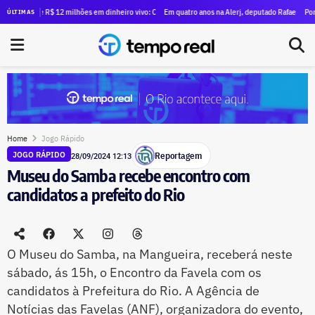
de 100 famílias que ocuparam antigo prédio do Inmetro
ase R$ 12 milhões em dinheiro vivo: Clébio Jacaré registra candidatura à Câmara e declara patri
Em quatro anos na Alerj, deputado Rafael Nobre multipl
Por causa de 
ÚLTIMAS
Home
Jogo Rápido
Reportagem
JOGO RÁPIDO
28/09/2024 12:13
Museu do Samba recebe encontro com
candidatos a prefeito do Rio
O Museu do Samba, na Mangueira, receberá neste
sábado, ás 15h, o Encontro da Favela com os
candidatos à Prefeitura do Rio. A Agência de
Notícias das Favelas (ANF), organizadora do evento,