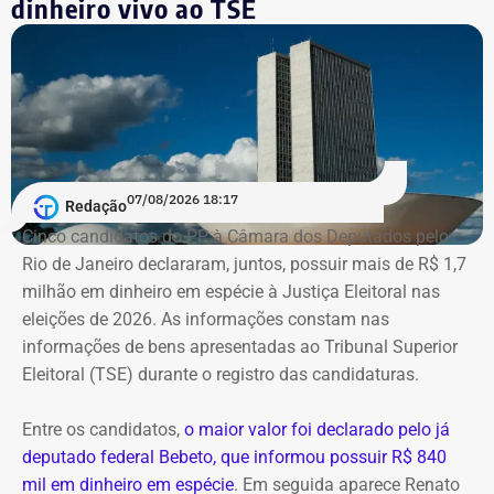
dinheiro vivo ao TSE
Segundo as investigações, a refinaria importava
combustível quase pronto, mas fingia que o material era
matéria-prima e simulava uma operação de refino na sua
unidade fantasma de Manguinhos.
A Polícia Federal indica que a operação era feita de
07/08/2026 18:17
Redação
fachada para não pagar o ICMS na chegada do
Cinco candidatos do PP à Câmara dos Deputados pelo
combustível ao país. Com a Refit postergava de
Rio de Janeiro declararam, juntos, possuir mais de R$ 1,7
pagamentos de impostos, a empresa só deveria pagar o
milhão em dinheiro em espécie à Justiça Eleitoral nas
tributo no momento da venda para o consumidor final,
eleições de 2026. As informações constam nas
algo que nunca foi feito, de acordo com a investigação.
informações de bens apresentadas ao Tribunal Superior
Eleitoral (TSE) durante o registro das candidaturas.
*Com informações do blog do Octávio Guedes, do portal
g1
Entre os candidatos,
o maior valor foi declarado pelo já
deputado federal Bebeto, que informou possuir R$ 840
mil em dinheiro em espécie
. Em seguida aparece Renato