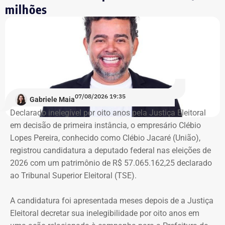
milhões
ocupação aconteceu após quatro
despdejos
Integrante do Movimento de Luta nos Bairros, Vilas e
Favelas (MLB), dona Enita afirmou que o grupo de
ocupantes chegou ao atual prédio depois de sofrer quatro
despejos.
07/08/2026 19:35
Gabriele Maia
Declarado inelegível por oito anos pela Justiça Eleitoral
“Nós já sofremos quatro despejos. O objetivo da
em decisão de primeira instância, o empresário Clébio
ocupação é justamente dar ao imóvel uma função social
Lopes Pereira, conhecido como Clébio Jacaré (União),
que atenda as necessidades básicas das famílias. Desde
registrou candidatura a deputado federal nas eleições de
que eu entrei no MLB nunca faltou comida. Só o que falta
2026 com um patrimônio de R$ 57.065.162,25 declarado
mesmo é um teto, um lar para morar. Queremos fazer
ao Tribunal Superior Eleitoral (TSE).
valer um direito constitucional que nunca foi cumprido”
A candidatura foi apresentada meses depois de a Justiça
A Central de Movimentos Populares do Rio de Janeiro
Eleitoral decretar sua inelegibilidade por oito anos em
(CMPRJ) emitiu nota de apoio e solidariedade e lembrou