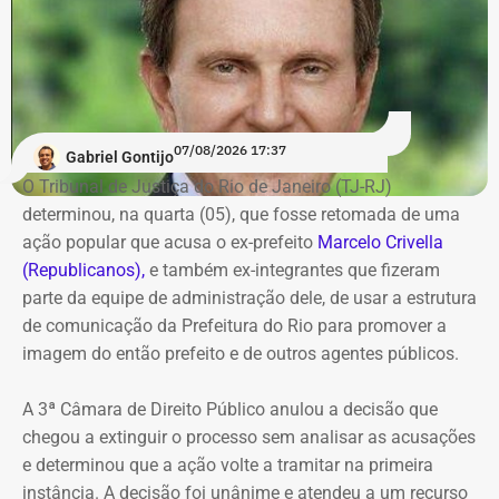
Os dados são públicos e ficam disponíveis para consulta
no sistema DivulgaCandContas, do TSE.
07/08/2026 17:37
Gabriel Gontijo
O Tribunal de Justiça do Rio de Janeiro (TJ-RJ)
determinou, na quarta (05), que fosse retomada de uma
ação popular que acusa o ex-prefeito
Marcelo Crivella
(Republicanos),
e também ex-integrantes que fizeram
parte da equipe de administração dele, de usar a estrutura
de comunicação da Prefeitura do Rio para promover a
imagem do então prefeito e de outros agentes públicos.
A 3ª Câmara de Direito Público anulou a decisão que
chegou a extinguir o processo sem analisar as acusações
e determinou que a ação volte a tramitar na primeira
instância. A decisão foi unânime e atendeu a um recurso