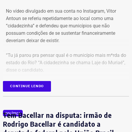
condição de advogado, tenha sido comprometido.
No vídeo divulgado em sua conta no Instagram, Vitor
Antoun se referiu repetidamente ao local como uma
Além de rejeitar o recurso da defesa de Carracena, o
“cidadezinha” e defendeu que municípios que não
ministro do STF votou por negar pedidos de outros
possuam condições de se sustentar financeiramente
investigados na Operação Anomalia. O ministro defendeu
deveriam deixar de existir.
que se mantenham as prisões do policial militar Flávio
Cosme Menezes Pereira e que Luiz Eduardo Cunha
“Tu já parou pra pensar qual é o município mais m*rda do
Gonçalves, ex-assessor parlamentar, continue detido em
estado do Rio? “A cidadezinha se chama Laje do Muriaé”,
uma penitenciária federal.
disse o candidato.
Ainda participarão do julgamento os ministros Flávio
CONTINUE LENDO
Dino, Cármen Lúcia e Cristiano Zanin.
Proposta prevê fundir municípios que
‘recebem mais recursos do que
Com informações da coluna do Guilherme Amado no
repassam’
“Amado Mundo”.
Tem Bacellar na disputa: irmão de
POLÍTICA
Rodrigo Bacellar é candidato a
No vídeo, o político e advogado carioca também afirma
que 67% da população de Laje do Muriaé seria formada