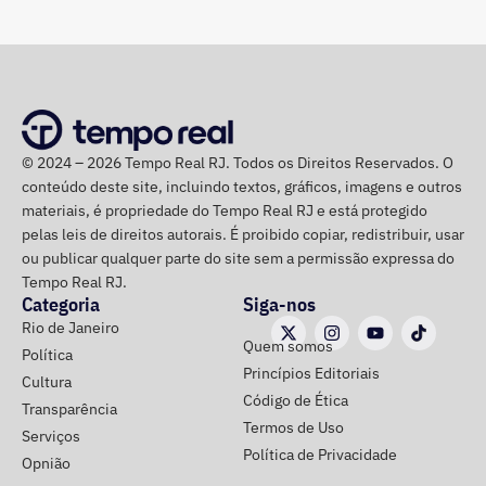
é pela revitalização do prédio com essa nova função”,
comentou.
Integrante de movimento afirma que
ocupação aconteceu após quatro
© 2024 – 2026 Tempo Real RJ. Todos os Direitos Reservados. O
despdejos
conteúdo deste site, incluindo textos, gráficos, imagens e outros
materiais, é propriedade do Tempo Real RJ e está protegido
Integrante do Movimento de Luta nos Bairros, Vilas e
pelas leis de direitos autorais. É proibido copiar, redistribuir, usar
Favelas (MLB), dona Enita afirmou que o grupo de
ou publicar qualquer parte do site sem a permissão expressa do
Tempo Real RJ.
ocupantes chegou ao atual prédio depois de sofrer quatro
Categoria
Siga-nos
despejos.
Rio de Janeiro
Quem somos
Política
“Nós já sofremos quatro despejos. O objetivo da
Princípios Editoriais
Cultura
ocupação é justamente dar ao imóvel uma função social
Código de Ética
Transparência
que atenda as necessidades básicas das famílias. Desde
Termos de Uso
Serviços
que eu entrei no MLB nunca faltou comida. Só o que falta
Política de Privacidade
Opnião
mesmo é um teto, um lar para morar. Queremos fazer