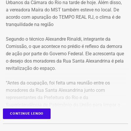
Urbanos da Câmara do Rio na tarde de hoje. Além disso,
Na cidade do Rio, o domingo será mais quente, com
a vereadora Maíra do MST também esteve no local. De
mínima prevista de 21°C e máxima de 36°C. A previsão
acordo com apuração do TEMPO REAL RJ, o clima é de
indica sol entre nuvens durante o dia, com aumento da
tranquilidade na região
nebulosidade e possibilidade de pancadas de chuva à
noite.
Segundo o técnico Alexandre Rinaldi, integrante da
Comissão, o que acontece no prédio é reflexo da demora
A mudança ocorre com o afastamento da frente fria que
de ação por parte do Governo Federal. Ele acrescenta que
atuou sobre o estado e a aproximação de um novo
o desejo dos moradores da Rua Santa Alexandrina é pela
sistema.
revitalização do espaço.
Com informações do Climatempo.
“Antes da ocupação, foi feita uma reunião entre os
moradores da Rua Santa Alexandrina junto com
representantes da Prefeitura do Rio e da
Superintendência de Patrimônio da União para limpar o
terreno até passar para o Arquivo Nacional. Mas o
CONTINUE LENDO
Governo Federal demorou tanto para agir que hoje
aconteceu essa ocupação. O desejo dos moradores daqui