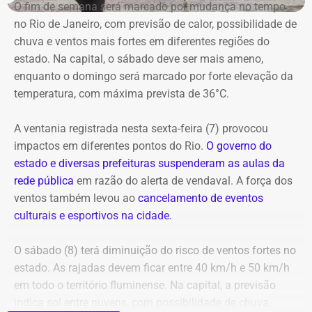
O fim de semana será marcado por mudança no tempo
na Região Portuária, que recebe uma maratona de
no Rio de Janeiro, com previsão de calor, possibilidade de
E com data retroativa: valendo a partir de 1º de janeiro.
apresentações gratuitas ao ar livre ao longo do dia. O
chuva e ventos mais fortes em diferentes regiões do
festival também conta com espetáculos a preços
estado. Na capital, o sábado deve ser mais ameno,
populares (R$ 20 a inteira) nos teatros Carlos Gomes,
enquanto o domingo será marcado por forte elevação da
Nelson Rodrigues e João Caetano, além do Espaço
temperatura, com máxima prevista de 36°C.
Tápias. A programação completa e os ingressos para as
salas fechadas estão disponíveis no site do evento.
A ventania registrada nesta sexta-feira (7) provocou
impactos em diferentes pontos do Rio.
O governo do
estado e diversas prefeituras suspenderam as aulas da
rede pública
em razão do alerta de vendaval. A força dos
ventos também levou ao
cancelamento de eventos
Em outubro do mesmo ano, foi a vez de o próprio André
culturais e esportivos na cidade.
Marinho pedir para sair.
O sábado (8) terá diminuição do risco de ventos fortes no
A exoneração, assinada no dia 23, encerrou a passagem
estado. As rajadas devem ficar entre 40 km/h e 50 km/h
do rapaz pela Prefeitura do Rio.
em todo o território fluminense. Na capital, a previsão
indica sol entre nuvens, com possibilidade de chuva,