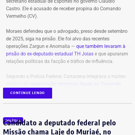
secretário estadual de Esportes no governo Cláudio
A investigação está em andamento e tramita sob sigilo.
Castro. Ele é acusado de receber propina do Comando
Vermelho (CV).
A audiência do caso de estupro coletivo em Copacabana,
que ocorreria na sexta-feira (07), foi adiada para a
Moraes defendeu que o advogado, preso desde setembro
próxima quinta-feira (13).
de 2025, siga na prisão. Ele foi alvo das recentes
operações Zargun e Anomalia —
que também levaram à
Com informações do portal “g1”.
prisão do ex-deputado estadual TH Joias
e que apuraram
relações políticas da facção e tráfico de influência.
Segundo a Polícia Federal, Carracena integrava o núcleo
político da
organização criminosa ligada ao Comando
Vermelho
e repassava informações privilegiadas sobre
CONTINUE LENDO
operações policiais em áreas comandadas pela facção.
Ainda segundo as investigações, o traficante Gabriel Dias
Candidato a deputado federal pelo
POLÍTICA
de Oliveira, o “Índio do Lixão”, apontado como um dos
chefes do CV, mantinha contato direto com o advogado.
Missão chama Laje do Muriaé, no