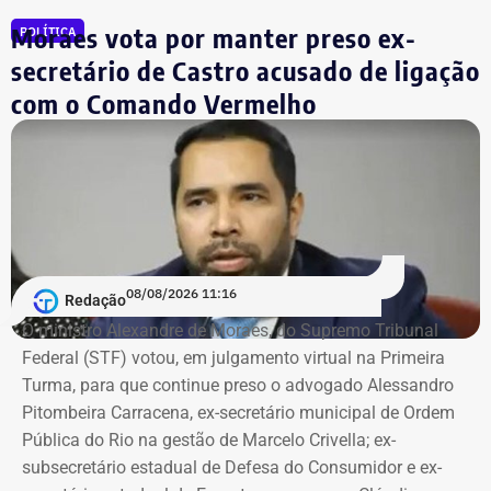
A delegacia ouviu testemunhas, que relataram que ele
Moraes vota por manter preso ex-
POLÍTICA
tentou tocar a vítima sem consentimento em diferentes
secretário de Castro acusado de ligação
momentos da festa. Segundo os depoimentos, ela teria
contado, aos prantos, o que havia acontecido.
com o Comando Vermelho
A adolescente reconheceu formalmente Vitor Hugo.
Segundo o relatório final do inquérito, há “robustos
indícios de autoria” contra ele.
Investigado em um terceiro caso
08/08/2026 11:16
Redação
Vitor Hugo também é alvo de outra investigação. Em
O ministro Alexandre de Moraes, do Supremo Tribunal
julho, a Delegacia de Atendimento à Mulher (Deam) da
Federal (STF) votou, em julgamento virtual na Primeira
Zona Sul instaurou um inquérito após receber do
Turma, para que continue preso o advogado Alessandro
Ministério Público do Rio (MPRJ) uma notícia de fato que
Pitombeira Carracena, ex-secretário municipal de Ordem
apontava um possível estupro contra uma adolescente de
Pública do Rio na gestão de Marcelo Crivella; ex-
17 anos durante o pré-carnaval deste ano.
subsecretário estadual de Defesa do Consumidor e ex-