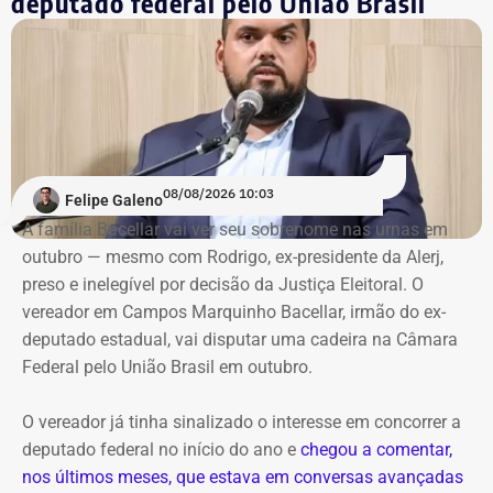
deputado federal pelo União Brasil
por “miseráveis”, e que a economia local dependeria
basicamente da prefeitura, citando ainda a baixa geração
de empregos e que “zero por cento da cidade tem
cobertura de esgoto”.
O jurista — que afirma ser o “candidato do presidente
Renan Santos — que vai disputar o posto de Presidente
08/08/2026 10:03
Felipe Galeno
da República
nas eleições de 2026 — no Rio —, também
A família Bacellar vai ver seu sobrenome nas urnas em
afirma que tentou descobrir quanto recebe o prefeito, mas
outubro — mesmo com Rodrigo, ex-presidente da Alerj,
não conseguiu porque o Portal da Transparência estava
preso e inelegível por decisão da Justiça Eleitoral. O
fora do ar.
vereador em Campos Marquinho Bacellar, irmão do ex-
deputado estadual, vai disputar uma cadeira na Câmara
Oficialmente, o município integra o Noroeste Fluminense
Federal pelo União Brasil em outubro.
e tinha população estimada em 7.584 habitantes até o
ano passado. O PIB per capita registrado pelo IBGE foi de
O vereador já tinha sinalizado o interesse em concorrer a
R$ 28.435,51 em 2023. Em 2024, a prefeitura
deputado federal no início do ano e
chegou a comentar,
contabilizou R$ 97,4 milhões em receitas brutas.
nos últimos meses, que estava em conversas avançadas