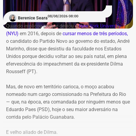
‘Agora faça esse vídeo chegar em
a Casa Savana, na Rua Camerino, 162, Centro. A
Laje do Muriaé’
programação gratuita reúne shows, feira de
08/08/2026 08:00
Berenice Seara
empreendedorismo, lançamentos de livros e debates
O candidato termina o vídeo com um pedido aos
Quando explicou porque deixou a
New York University
sobre carnaval e memória
seguidores: “Agora faça esse vídeo chegar em Laje do
(NYU)
em 2016, depois de
cursar menos de três períodos,
Muriaé”.
o candidato do Partido Novo ao governo do estado, André
O destaque musical fica por conta das apresentações de
Marinho, disse que desistiu da faculdade nos Estados
Marina Iris e do tradicional grupo Terreiro de Crioulo, além
A estratégia coloca o pequeno município do Noroeste
Unidos porque decidiu voltar ao seu país natal, em plena
de homenagens emocionantes a Teresa Cristina, Milton
Fluminense no centro de uma provocação eleitoral
efervescência do impeachment da ex-presidente Dilma
Manhães e ao mestre Candeia. A entrada é franca e com
incomum: ao invés de prometer levar recursos ou
Rousseff (PT).
classificação livre.
investimentos para a cidade, o candidato defende que ela
simplesmente deixe de existir.
Mas, de novo em território carioca, o moço acabou
nomeado num cargo comissionado na Prefeitura do Rio
— que, na época, era comandada por ninguém menos que
Eduardo Paes (PSD), hoje o seu maior adversário na
corrida pelo Palácio Guanabara.
E velho aliado de Dilma.