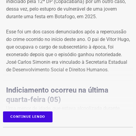
indiciado pela 12ª DP (Copacabana) por um outro caso,
dessa vez, pelo estupro de vulnerável de uma jovem
durante uma festa em Botafogo, em 2025.
Esse foi um dos casos denunciados após a repercussão
do crime ocorrido no início deste ano. O pai de Vitor Hugo,
que ocupava o cargo de subsecretário à época, foi
exonerado depois que o episódio ganhou notoriedade.
José Carlos Simonin era vinculado à Secretaria Estadual
de Desenvolvimento Social e Direitos Humanos.
Indiciamento ocorreu na última
quarta-feira (05)
Uma menor de idade, que estava alcoolizada durante
uma festa em Botafogo, na Zona Sul do Rio, disse que
CONTINUE LENDO
Vitor Hugo a forçou a fazer sexo oral, apesar de ela ter
dito repetidamente que não queria.