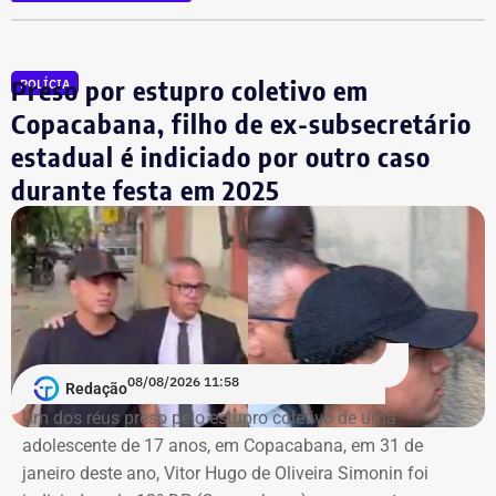
Preso por estupro coletivo em
POLÍCIA
Copacabana, filho de ex-subsecretário
estadual é indiciado por outro caso
durante festa em 2025
08/08/2026 11:58
Redação
Um dos réus preso pelo estupro coletivo de uma
adolescente de 17 anos, em Copacabana, em 31 de
janeiro deste ano, Vitor Hugo de Oliveira Simonin foi