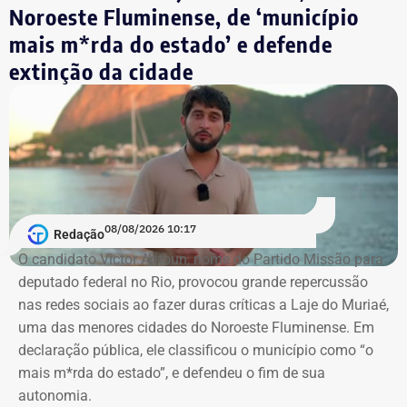
Noroeste Fluminense, de ‘município
mais m*rda do estado’ e defende
Pedido da defesa de Carracena
extinção da cidade
O voto de Moraes foi dado no julgamento virtual de um
pedido da defesa de Carracena. Além da liberdade do ex-
secretário, os advogados querem que sejam
consideradas ilícitas provas encontradas pelas
investigações no celular do advogado. A alegação aponta
que os dados foram extraídos do aparelho sem o
acompanhamento de representantes da OAB e dos
08/08/2026 10:17
Redação
advogados de defesa.
O candidato Victor Antoun, nome do Partido Missão para
deputado federal no Rio, provocou grande repercussão
Moraes, porém, afastou a alegação de que teria havido
nas redes sociais ao fazer duras críticas a Laje do Muriaé,
violação da cadeia de custódia das provas. Segundo o
uma das menores cidades do Noroeste Fluminense. Em
ministro, não existem “quaisquer indícios ou evidências
declaração pública, ele classificou o município como “o
concretas” que sustentem essa possibilidade. Ele
mais m*rda do estado”, e defendeu o fim de sua
também descartou a hipótese de que o sigilo das
autonomia.
comunicações profissionais de Alessandro Carracena, na