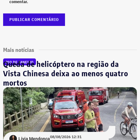
comentar.
Mais notícias
Queda de helicóptero na região da
RIO DE JANEIRO
Vista Chinesa deixa ao menos quatro
mortos
08/08/2026 12:31
Lívia Mendonça