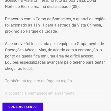
acesso na Vista Chinesa, no Alto da Boa Vista, Zona
Norte do Rio, na manhã deste sábado (08).
De acordo com o Corpo de Bombeiros, o quartel da região
foi acionado às 11h11 para a estrada da Vista Chinesa,
próximo ao Parque da Cidade.
A aeronave foi localizada pela equipe do Grupamento de
Operações Aéreas. Mas, de acordo com a corporação, o
ponto da queda fica em uma área de difícil acesso.
Equipes especializadas avançam pelo terreno para tentar
chegar ao local.
Também há registro de fogo na região.
A ocorrência permanece em andamento.
*Em atualização
CONTINUE LENDO