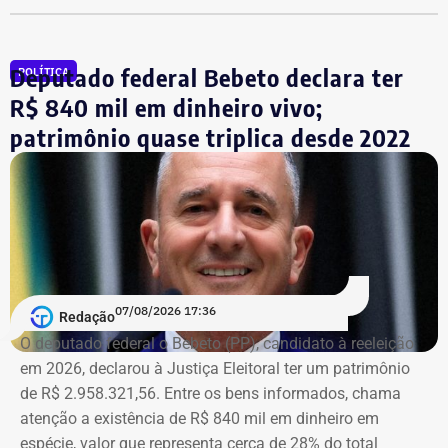
Advogado apresentou Ação Popular
Deputado federal Bebeto declara ter
POLÍTICA
A ação popular, apresentada pelo advogado Fernando
R$ 840 mil em dinheiro vivo;
Lyra Reis, aléga que a gestão Crivella usou perfis oficiais
patrimônio quase triplica desde 2022
da prefeitura em redes sociais, no Diário Oficial do
Município e em outros canais institucionais para divulgar
conteúdos que, segundo ação, iam além da informação
do poder público e promoviam pessoalmente o então
prefeito e integrantes do governo.
A acusação afirma que esses canais passaram a
07/08/2026 17:36
apresentar Crivella como responsável direto por obras,
Redação
serviços e programas públicos. Um exemplo disso,
O deputado federal o Bebeto (PP), candidato à reeleição
segundo a Ação Popular, foram as publicações em que
em 2026, declarou à Justiça Eleitoral ter um patrimônio
Crivella aparece anunciando entregas de obras e
de R$ 2.958.321,56. Entre os bens informados, chama
reformas de praças, além de mensagens em primeira
atenção a existência de R$ 840 mil em dinheiro em
pessoa, como: “Estamos aqui recuperando os aparelhos
espécie, valor que representa cerca de 28% do total