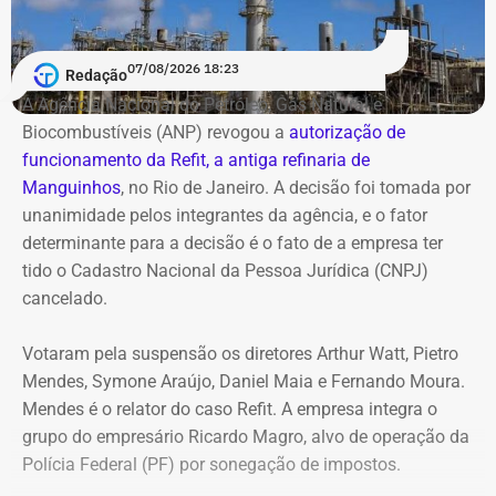
Reprodução/Divulgacand
estimado em R$ 1,61 milhão.
07/08/2026 18:23
Redação
Antonio Rueda declara Mercedes de
A Agência Nacional do Petróleo, Gás Natural e
R$ 2,35 milhões
Biocombustíveis (ANP) revogou a
autorização de
funcionamento da Refit, a antiga refinaria de
Entre os bens declarados também estão um Mercedes-
Manguinhos
, no Rio de Janeiro. A decisão foi tomada por
Benz AMG G63, avaliado em R$ 2,35 milhões, um
unanimidade pelos integrantes da agência, e o fator
Volkswagen Passat de R$ 115 mil, R$ 709 mil em “bens
determinante para a decisão é o fato de a empresa ter
móveis de uso pessoal” e R$ 35 mil em dinheiro em
tido o Cadastro Nacional da Pessoa Jurídica (CNPJ)
espécie.
cancelado.
Votaram pela suspensão os diretores Arthur Watt, Pietro
Mendes, Symone Araújo, Daniel Maia e Fernando Moura.
Mendes é o relator do caso Refit. A empresa integra o
grupo do empresário Ricardo Magro, alvo de operação da
Polícia Federal (PF) por sonegação de impostos.