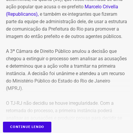
ação popular que acusa o ex-prefeito
Marcelo Crivella
(Republicanos),
e também ex-integrantes que fizeram
parte da equipe de administração dele, de usar a estrutura
de comunicação da Prefeitura do Rio para promover a
imagem do então prefeito e de outros agentes públicos.
A 3ª Câmara de Direito Público anulou a decisão que
chegou a extinguir o processo sem analisar as acusações
e determinou que a ação volte a tramitar na primeira
instância. A decisão foi unânime e atendeu a um recurso
do Ministério Público do Estado do Rio de Janeiro
(MPRJ).
O TJ-RJ não decidiu se houve irregularidade. Com a
retomada do processo, a primeira instância poderá
analisar as acusações e produzir provas para decidir se
houve uso indevido da publicidade oficial.
CONTINUE LENDO