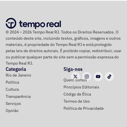
Na disputa de 2022, quando foi eleito para a Câmara dos
Deputados, o parlamentar havia informado R$
1.065.439,98 em bens. Na época, mantinha R$ 50 mil em
© 2024 – 2026 Tempo Real RJ. Todos os Direitos Reservados. O
dinheiro vivo.
conteúdo deste site, incluindo textos, gráficos, imagens e outros
materiais, é propriedade do Tempo Real RJ e está protegido
Em quatro anos, o patrimônio de Bebeto cresceu R$
pelas leis de direitos autorais. É proibido copiar, redistribuir, usar
ou publicar qualquer parte do site sem a permissão expressa do
1.892.881,58, alta de 177,7%. Já o valor mantido em
Tempo Real RJ.
espécie saltou de R$ 50 mil para R$ 840 mil, aumento de
Categoria
Siga-nos
R$ 790 mil, ou 1.580%.
Rio de Janeiro
Quem somos
Política
A relação de bens foi informada pelo próprio candidato à
Princípios Editoriais
Cultura
Justiça Eleitoral durante o registro da candidatura. As
Código de Ética
Transparência
declarações são públicas e podem ser consultadas por
Termos de Uso
Serviços
qualquer eleitor no sistema DivulgaCand, do Tribunal
Política de Privacidade
Opnião
Superior Eleitoral (TSE).