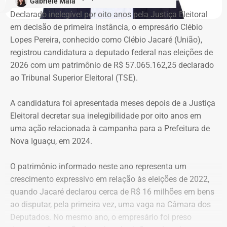
Gabriele Maia
Declarado inelegível por oito anos pela Justiça Eleitoral
“Nós já sofremos quatro despejos. O objetivo da
em decisão de primeira instância, o empresário Clébio
ocupação é justamente dar ao imóvel uma função social
Lopes Pereira, conhecido como Clébio Jacaré (União),
que atenda as necessidades básicas das famílias. Desde
registrou candidatura a deputado federal nas eleições de
que eu entrei no MLB nunca faltou comida. Só o que falta
2026 com um patrimônio de R$ 57.065.162,25 declarado
mesmo é um teto, um lar para morar. Queremos fazer
ao Tribunal Superior Eleitoral (TSE).
valer um direito constitucional que nunca foi cumprido”
A candidatura foi apresentada meses depois de a Justiça
A Central de Movimentos Populares do Rio de Janeiro
Eleitoral decretar sua inelegibilidade por oito anos em
(CMPRJ) emitiu nota de apoio e solidariedade e lembrou
uma ação relacionada à campanha para a Prefeitura de
que as famílias lutam há anos pelo direito à moradia com
Nova Iguaçu, em 2024.
organização e resistência.
O patrimônio informado neste ano representa um
“Sabemos que a moradia é a base de tudo. Quando um
crescimento expressivo em relação às eleições de 2022,
movimento ocupa um imóvel abandonado ou
quando Jacaré declarou cerca de R$ 16 milhões em bens
subutilizado, mais do que dar um teto, o que já é
ao disputar, pela primeira vez, uma vaga na Câmara dos
fundamental, ele devolve esperança e perspectiva de vida
Deputados. No mesmo ano, o empresário foi preso
para centenas de pessoas, sobretudo para as crianças”,