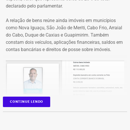
da praça”.
declarado pelo parlamentar.
*Com informações do g1
A relação de bens reúne ainda imóveis em municípios
como Nova Iguaçu, São João de Meriti, Cabo Frio, Arraial
do Cabo, Duque de Caxias e Guapimirim. Também
constam dois veículos, aplicações financeiras, saldos em
contas bancárias e direitos de posse sobre imóveis.
CONTINUE LENDO