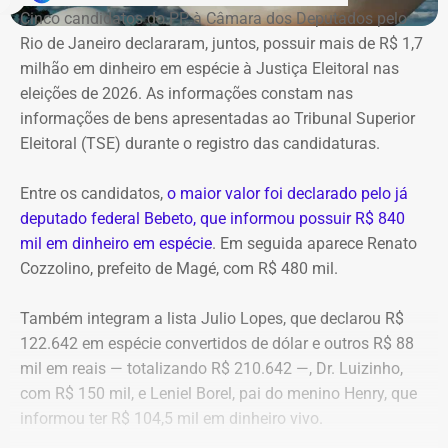
Cinco candidatos do PP à Câmara dos Deputados pelo
combustível ao país. Com a Refit postergava de
Rio de Janeiro declararam, juntos, possuir mais de R$ 1,7
pagamentos de impostos, a empresa só deveria pagar o
milhão em dinheiro em espécie à Justiça Eleitoral nas
tributo no momento da venda para o consumidor final,
eleições de 2026. As informações constam nas
algo que nunca foi feito, de acordo com a investigação.
informações de bens apresentadas ao Tribunal Superior
Eleitoral (TSE) durante o registro das candidaturas.
*Com informações do blog do Octávio Guedes, do portal
g1
Entre os candidatos,
o maior valor foi declarado pelo já
deputado federal Bebeto, que informou possuir R$ 840
mil em dinheiro em espécie
. Em seguida aparece Renato
Cozzolino, prefeito de Magé, com R$ 480 mil.
Também integram a lista Julio Lopes, que declarou R$
122.642 em espécie convertidos de dólar e outros R$ 88
mil em reais — totalizando R$ 210.642 —, Dr. Luizinho,
com R$ 150 mil, e Leniel Borel, pai do menino Henry, que
informou ter R$ 104,5 mil em dinheiro vivo.