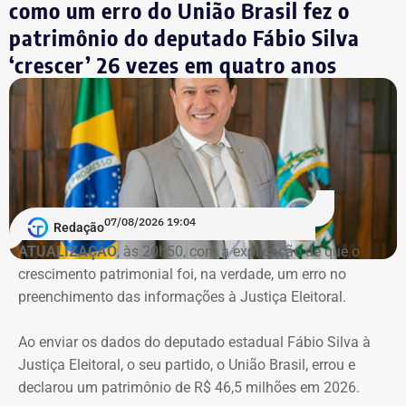
depois. O restante do valor da compra foi financiado pela
como um erro do União Brasil fez o
Caixa Econômica Federal.
patrimônio do deputado Fábio Silva
Antes disso, o nome de Clébio Jacaré também apareceu
‘crescer’ 26 vezes em quatro anos
nas investigações da Operação Favorito, que apurou um
esquema de desvios de recursos públicos durante a
pandemia de Covid-19. Conforme a denúncia do MP, uma
empresa ligada ao empresário teria sido utilizada em
movimentações financeiras investigadas no caso.
Declaração de bens do deputado Rafael Nobre em 2022 — Foto:
Reprodução/Divulgacand
07/08/2026 19:04
Redação
ATUALIZAÇÃO
, às 20h50, com a explicação de que o
crescimento patrimonial foi, na verdade, um erro no
Imóvel de Eduardo Bolsonaro será leiloado por um valor 36% menor ao que
preenchimento das informações à Justiça Eleitoral.
vale originalmente — Foto: REprodução/Google Maps.
Ao enviar os dados do deputado estadual Fábio Silva à
O apartamento que vai à leilão fica na Avenida Pasteu e
Justiça Eleitoral, o seu partido, o União Brasil, errou e
tem cerca de 101 metros quadrados. O imóvel se
declarou um patrimônio de R$ 46,5 milhões em 2026.
encontra no terceiro andar de um edifício de frente para a