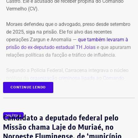
A investigação está em andamento e tramita sob sigilo.
Castro. Ele é acusado de receber propina do Comando
Vermelho (CV).
A audiência do caso de estupro coletivo em Copacabana,
que ocorreria na sexta-feira (07), foi adiada para a
Moraes defendeu que o advogado, preso desde setembro
próxima quinta-feira (13).
de 2025, siga na prisão. Ele foi alvo das recentes
operações Zargun e Anomalia —
que também levaram à
Com informações do portal “g1”.
prisão do ex-deputado estadual TH Joias
e que apuraram
relações políticas da facção e tráfico de influência.
Segundo a Polícia Federal, Carracena integrava o núcleo
político da
organização criminosa ligada ao Comando
Vermelho
e repassava informações privilegiadas sobre
CONTINUE LENDO
operações policiais em áreas comandadas pela facção.
Ainda segundo as investigações, o traficante Gabriel Dias
Candidato a deputado federal pelo
POLÍTICA
de Oliveira, o “Índio do Lixão”, apontado como um dos
chefes do CV, mantinha contato direto com o advogado.
Missão chama Laje do Muriaé, no
Noroeste Fluminense, de ‘município