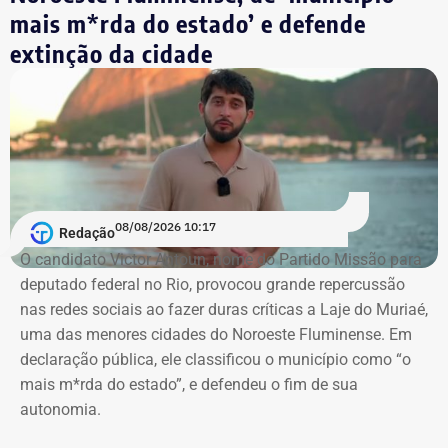
mais m*rda do estado’ e defende
Pedido da defesa de Carracena
extinção da cidade
O voto de Moraes foi dado no julgamento virtual de um
pedido da defesa de Carracena. Além da liberdade do ex-
secretário, os advogados querem que sejam
consideradas ilícitas provas encontradas pelas
investigações no celular do advogado. A alegação aponta
que os dados foram extraídos do aparelho sem o
acompanhamento de representantes da OAB e dos
08/08/2026 10:17
Redação
advogados de defesa.
O candidato Victor Antoun, nome do Partido Missão para
deputado federal no Rio, provocou grande repercussão
Moraes, porém, afastou a alegação de que teria havido
nas redes sociais ao fazer duras críticas a Laje do Muriaé,
violação da cadeia de custódia das provas. Segundo o
uma das menores cidades do Noroeste Fluminense. Em
ministro, não existem “quaisquer indícios ou evidências
declaração pública, ele classificou o município como “o
concretas” que sustentem essa possibilidade. Ele
mais m*rda do estado”, e defendeu o fim de sua
também descartou a hipótese de que o sigilo das
autonomia.
comunicações profissionais de Alessandro Carracena, na
condição de advogado, tenha sido comprometido.