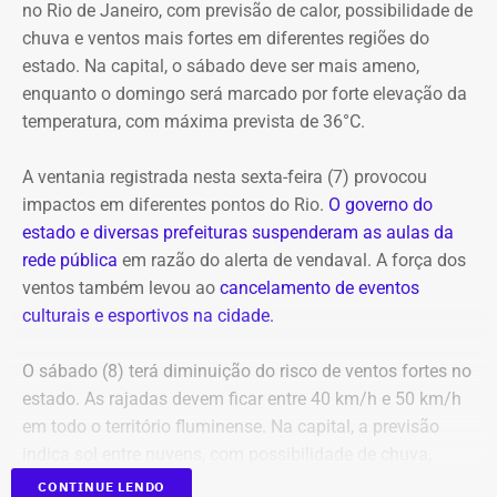
no Rio de Janeiro, com previsão de calor, possibilidade de
E com data retroativa: valendo a partir de 1º de janeiro.
apresentações gratuitas ao ar livre ao longo do dia. O
chuva e ventos mais fortes em diferentes regiões do
festival também conta com espetáculos a preços
estado. Na capital, o sábado deve ser mais ameno,
populares (R$ 20 a inteira) nos teatros Carlos Gomes,
enquanto o domingo será marcado por forte elevação da
Nelson Rodrigues e João Caetano, além do Espaço
temperatura, com máxima prevista de 36°C.
Tápias. A programação completa e os ingressos para as
salas fechadas estão disponíveis no site do evento.
A ventania registrada nesta sexta-feira (7) provocou
impactos em diferentes pontos do Rio.
O governo do
estado e diversas prefeituras suspenderam as aulas da
rede pública
em razão do alerta de vendaval. A força dos
ventos também levou ao
cancelamento de eventos
Em outubro do mesmo ano, foi a vez de o próprio André
culturais e esportivos na cidade.
Marinho pedir para sair.
O sábado (8) terá diminuição do risco de ventos fortes no
A exoneração, assinada no dia 23, encerrou a passagem
estado. As rajadas devem ficar entre 40 km/h e 50 km/h
do rapaz pela Prefeitura do Rio.
em todo o território fluminense. Na capital, a previsão
indica sol entre nuvens, com possibilidade de chuva,
temperaturas entre 20°C e 31°C e ventos fracos na maior
CONTINUE LENDO