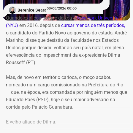
Laje do Muriaé’
programação gratuita reúne shows, feira de
08/08/2026 08:00
Berenice Seara
empreendedorismo, lançamentos de livros e debates
O candidato termina o vídeo com um pedido aos
Quando explicou porque deixou a
New York University
sobre carnaval e memória
seguidores: “Agora faça esse vídeo chegar em Laje do
(NYU)
em 2016, depois de
cursar menos de três períodos,
Muriaé”.
o candidato do Partido Novo ao governo do estado, André
O destaque musical fica por conta das apresentações de
Marinho, disse que desistiu da faculdade nos Estados
Marina Iris e do tradicional grupo Terreiro de Crioulo, além
A estratégia coloca o pequeno município do Noroeste
Unidos porque decidiu voltar ao seu país natal, em plena
de homenagens emocionantes a Teresa Cristina, Milton
Fluminense no centro de uma provocação eleitoral
efervescência do impeachment da ex-presidente Dilma
Manhães e ao mestre Candeia. A entrada é franca e com
incomum: ao invés de prometer levar recursos ou
Rousseff (PT).
classificação livre.
investimentos para a cidade, o candidato defende que ela
simplesmente deixe de existir.
Mas, de novo em território carioca, o moço acabou
nomeado num cargo comissionado na Prefeitura do Rio
— que, na época, era comandada por ninguém menos que
Eduardo Paes (PSD), hoje o seu maior adversário na
corrida pelo Palácio Guanabara.
E velho aliado de Dilma.