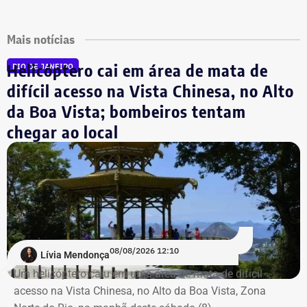
Mais notícias
Helicóptero cai em área de mata de
RIO DE JANEIRO
difícil acesso na Vista Chinesa, no Alto
da Boa Vista; bombeiros tentam
chegar ao local
08/08/2026 12:10
Lívia Mendonça
Um helicóptero caiu em uma área de mata de difícil
acesso na Vista Chinesa, no Alto da Boa Vista, Zona