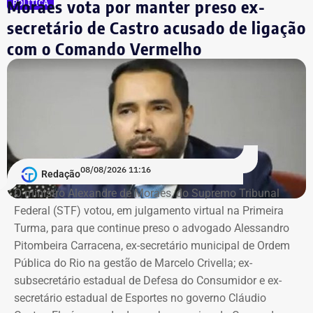
Moraes vota por manter preso ex-
POLÍTICA
tentou tocar a vítima sem consentimento em diferentes
secretário de Castro acusado de ligação
momentos da festa. Segundo os depoimentos, ela teria
contado, aos prantos, o que havia acontecido.
com o Comando Vermelho
A adolescente reconheceu formalmente Vitor Hugo.
Segundo o relatório final do inquérito, há “robustos
indícios de autoria” contra ele.
Investigado em um terceiro caso
08/08/2026 11:16
Redação
Vitor Hugo também é alvo de outra investigação. Em
O ministro Alexandre de Moraes, do Supremo Tribunal
julho, a Delegacia de Atendimento à Mulher (Deam) da
Federal (STF) votou, em julgamento virtual na Primeira
Zona Sul instaurou um inquérito após receber do
Turma, para que continue preso o advogado Alessandro
Ministério Público do Rio (MPRJ) uma notícia de fato que
Pitombeira Carracena, ex-secretário municipal de Ordem
apontava um possível estupro contra uma adolescente de
Pública do Rio na gestão de Marcelo Crivella; ex-
17 anos durante o pré-carnaval deste ano.
subsecretário estadual de Defesa do Consumidor e ex-
secretário estadual de Esportes no governo Cláudio