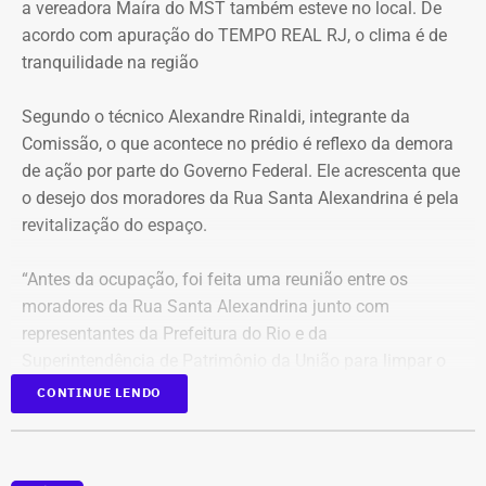
a vereadora Maíra do MST também esteve no local. De
mínima prevista de 21°C e máxima de 36°C. A previsão
acordo com apuração do TEMPO REAL RJ, o clima é de
indica sol entre nuvens durante o dia, com aumento da
tranquilidade na região
nebulosidade e possibilidade de pancadas de chuva à
noite.
Segundo o técnico Alexandre Rinaldi, integrante da
Comissão, o que acontece no prédio é reflexo da demora
A mudança ocorre com o afastamento da frente fria que
de ação por parte do Governo Federal. Ele acrescenta que
atuou sobre o estado e a aproximação de um novo
o desejo dos moradores da Rua Santa Alexandrina é pela
sistema.
revitalização do espaço.
Com informações do Climatempo.
“Antes da ocupação, foi feita uma reunião entre os
moradores da Rua Santa Alexandrina junto com
representantes da Prefeitura do Rio e da
Superintendência de Patrimônio da União para limpar o
terreno até passar para o Arquivo Nacional. Mas o
CONTINUE LENDO
Governo Federal demorou tanto para agir que hoje
aconteceu essa ocupação. O desejo dos moradores daqui
é pela revitalização do prédio com essa nova função”,