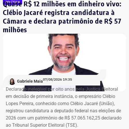
Quase R$ 12 milhões em dinheiro vivo:
POLÍTICA
comentou.
Clébio Jacaré registra candidatura à
Câmara e declara patrimônio de R$ 57
Integrante de movimento afirma que
milhões
ocupação aconteceu após quatro
despdejos
Integrante do Movimento de Luta nos Bairros, Vilas e
Favelas (MLB), dona Enita afirmou que o grupo de
ocupantes chegou ao atual prédio depois de sofrer quatro
despejos.
07/08/2026 19:35
Gabriele Maia
Declarado inelegível por oito anos pela Justiça Eleitoral
“Nós já sofremos quatro despejos. O objetivo da
em decisão de primeira instância, o empresário Clébio
ocupação é justamente dar ao imóvel uma função social
Lopes Pereira, conhecido como Clébio Jacaré (União),
que atenda as necessidades básicas das famílias. Desde
registrou candidatura a deputado federal nas eleições de
que eu entrei no MLB nunca faltou comida. Só o que falta
2026 com um patrimônio de R$ 57.065.162,25 declarado
mesmo é um teto, um lar para morar. Queremos fazer
ao Tribunal Superior Eleitoral (TSE).
valer um direito constitucional que nunca foi cumprido”