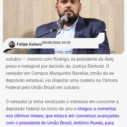
basicamente da prefeitura, citando ainda a baixa geração
de empregos e que “zero por cento da cidade tem
cobertura de esgoto”.
O jurista — que afirma ser o “candidato do presidente
Renan Santos — que vai disputar o posto de Presidente
08/08/2026 10:03
Felipe Galeno
da República
nas eleições de 2026 — no Rio —, também
A família Bacellar vai ver seu sobrenome nas urnas em
afirma que tentou descobrir quanto recebe o prefeito, mas
outubro — mesmo com Rodrigo, ex-presidente da Alerj,
não conseguiu porque o Portal da Transparência estava
preso e inelegível por decisão da Justiça Eleitoral. O
fora do ar.
vereador em Campos Marquinho Bacellar, irmão do ex-
deputado estadual, vai disputar uma cadeira na Câmara
Oficialmente, o município integra o Noroeste Fluminense
Federal pelo União Brasil em outubro.
e tinha população estimada em 7.584 habitantes até o
ano passado. O PIB per capita registrado pelo IBGE foi de
O vereador já tinha sinalizado o interesse em concorrer a
R$ 28.435,51 em 2023. Em 2024, a prefeitura
deputado federal no início do ano e
chegou a comentar,
contabilizou R$ 97,4 milhões em receitas brutas.
nos últimos meses, que estava em conversas avançadas
com o presidente do União Brasil, Antônio Rueda, para