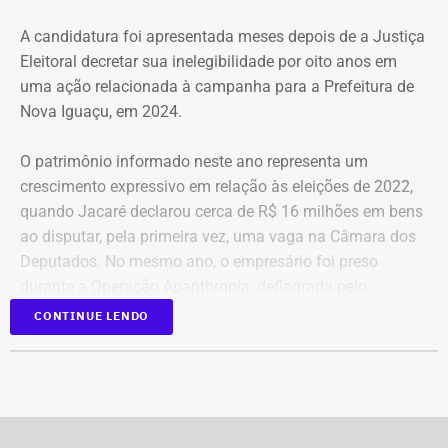
A candidatura foi apresentada meses depois de a Justiça
A Central de Movimentos Populares do Rio de Janeiro
Eleitoral decretar sua inelegibilidade por oito anos em
(CMPRJ) emitiu nota de apoio e solidariedade e lembrou
uma ação relacionada à campanha para a Prefeitura de
que as famílias lutam há anos pelo direito à moradia com
Nova Iguaçu, em 2024.
organização e resistência.
O patrimônio informado neste ano representa um
“Sabemos que a moradia é a base de tudo. Quando um
crescimento expressivo em relação às eleições de 2022,
movimento ocupa um imóvel abandonado ou
quando Jacaré declarou cerca de R$ 16 milhões em bens
subutilizado, mais do que dar um teto, o que já é
ao disputar, pela primeira vez, uma vaga na Câmara dos
fundamental, ele devolve esperança e perspectiva de vida
Deputados. No mesmo ano, o empresário foi preso
para centenas de pessoas, sobretudo para as crianças”,
durante a Operação Apanthropía, deflagrada pelo
destacou.
Ministério Público do Rio de Janeiro (MPRJ), que
CONTINUE LENDO
investigou um esquema de corrupção na Prefeitura de
Moradores da Rua Santa Alexandrina
Itatiaia, no Sul Fluminense.
opinam sobre ocupação
Clébio Jacaré declara ter R$ 11,95
O portal TEMPO REAL RJ conversou com dois moradores