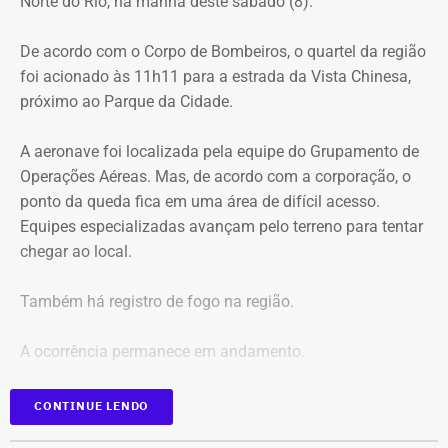
Norte do Rio, na manhã deste sábado (8).
De acordo com o Corpo de Bombeiros, o quartel da região
foi acionado às 11h11 para a estrada da Vista Chinesa,
próximo ao Parque da Cidade.
A aeronave foi localizada pela equipe do Grupamento de
Operações Aéreas. Mas, de acordo com a corporação, o
ponto da queda fica em uma área de difícil acesso.
Equipes especializadas avançam pelo terreno para tentar
chegar ao local.
Também há registro de fogo na região.
A ocorrência permanece em andamento.
*Em atualização
CONTINUE LENDO