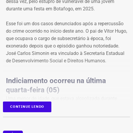
dessa vez, pelo estupro de vulnerável de uma jovem
durante uma festa em Botafogo, em 2025.
Esse foi um dos casos denunciados após a repercussão
do crime ocorrido no início deste ano. O pai de Vitor Hugo,
que ocupava o cargo de subsecretário à época, foi
exonerado depois que o episódio ganhou notoriedade.
José Carlos Simonin era vinculado à Secretaria Estadual
de Desenvolvimento Social e Direitos Humanos.
Indiciamento ocorreu na última
quarta-feira (05)
Uma menor de idade, que estava alcoolizada durante
uma festa em Botafogo, na Zona Sul do Rio, disse que
CONTINUE LENDO
Vitor Hugo a forçou a fazer sexo oral, apesar de ela ter
dito repetidamente que não queria.
A delegacia ouviu testemunhas, que relataram que ele