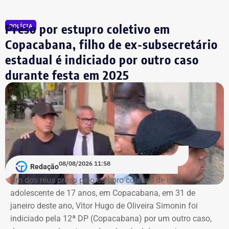
Preso por estupro coletivo em
POLÍCIA
Copacabana, filho de ex-subsecretário
estadual é indiciado por outro caso
durante festa em 2025
08/08/2026 11:58
Redação
Um dos réus preso pelo estupro coletivo de uma
adolescente de 17 anos, em Copacabana, em 31 de
janeiro deste ano, Vitor Hugo de Oliveira Simonin foi
indiciado pela 12ª DP (Copacabana) por um outro caso,