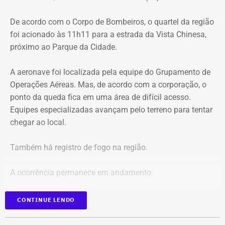
do Parque Nacional da Tijuca
De acordo com o Corpo de Bombeiros, o quartel da região
foi acionado às 11h11 para a estrada da Vista Chinesa,
próximo ao Parque da Cidade.
A aeronave foi localizada pela equipe do Grupamento de
Operações Aéreas. Mas, de acordo com a corporação, o
ponto da queda fica em uma área de difícil acesso.
Equipes especializadas avançam pelo terreno para tentar
chegar ao local.
Também há registro de fogo na região.
A ocorrência permanece em andamento.
*Em atualização
CONTINUE LENDO