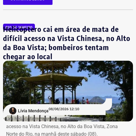
COM FÁBIO MARTINS
Helicóptero cai em área de mata de
RIO DE JANEIRO
Carros dos bombeiros na área da Vista Chinesa — Foto: Reprodução/TV
difícil acesso na Vista Chinesa, no Alto
Globo
da Boa Vista; bombeiros tentam
Destroços da aeronave, um Robinson 44, foram
chegar ao local
localizados pela equipe do Grupamento de Operações
Aéreas.
Há registro de fogo na região, e militares especializados
em combate a incêndios florestais também foram
mobilizados.
08/08/2026 12:10
Lívia Mendonça
Para dar apoio às buscas do Corpo de Bombeiros, o
Um helicóptero caiu em uma área de mata de difícil
ICMBio informou que um pequeno e restrito trecho da
acesso na Vista Chinesa, no Alto da Boa Vista, Zona
Estrada da Vista Chinesa, em frente ao pagode chinês da
Norte do Rio, na manhã deste sábado (08).
Vista Chinesa, foi interditado. A Vista Chinesa fica dentro