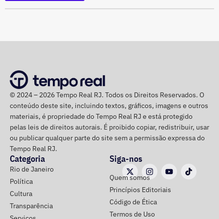
parte do dia.
Divulgação/Christopher Jones
Para quem pretende aproveitar o fim de semana ao ar
livre, a principal atenção fica para a possibilidade de
chuva e para a mudança no cenário dos ventos ao longo
dos dias.
Ao todo, o moço já pode dizer que tem 17 meses, ou 519
dias, de experiência no executivo municipal.
Domingo terá calor e ventos mais
© 2024 – 2026 Tempo Real RJ. Todos os Direitos Reservados. O
conteúdo deste site, incluindo textos, gráficos, imagens e outros
fortes
materiais, é propriedade do Tempo Real RJ e está protegido
pelas leis de direitos autorais. É proibido copiar, redistribuir, usar
Já no domingo (9), o vento volta a ganhar força. A
ou publicar qualquer parte do site sem a permissão expressa do
previsão aponta rajadas entre 50 km/h e 70 km/h em
Tempo Real RJ.
Categoria
Siga-nos
todo o estado do Rio. O aumento está associado à
Rio de Janeiro
chegada de uma nova frente fria, que avança pelo
Quem somos
Política
Sudeste.
Princípios Editoriais
Cultura
Código de Ética
Transparência
Na cidade do Rio, o domingo será mais quente, com
Termos de Uso
Serviços