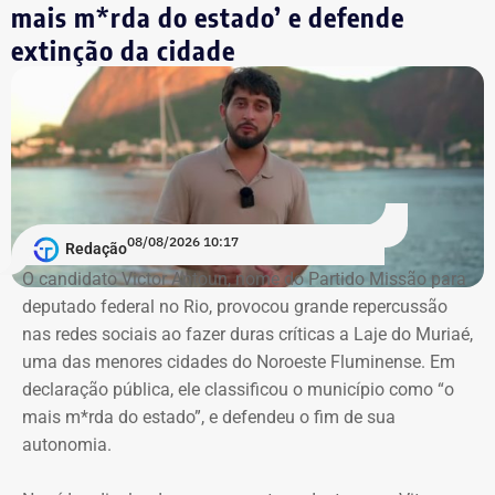
mais m*rda do estado’ e defende
Pedido da defesa de Carracena
extinção da cidade
O voto de Moraes foi dado no julgamento virtual de um
pedido da defesa de Carracena. Além da liberdade do ex-
secretário, os advogados querem que sejam
consideradas ilícitas provas encontradas pelas
investigações no celular do advogado. A alegação aponta
que os dados foram extraídos do aparelho sem o
acompanhamento de representantes da OAB e dos
08/08/2026 10:17
Redação
advogados de defesa.
O candidato Victor Antoun, nome do Partido Missão para
deputado federal no Rio, provocou grande repercussão
Moraes, porém, afastou a alegação de que teria havido
nas redes sociais ao fazer duras críticas a Laje do Muriaé,
violação da cadeia de custódia das provas. Segundo o
uma das menores cidades do Noroeste Fluminense. Em
ministro, não existem “quaisquer indícios ou evidências
declaração pública, ele classificou o município como “o
concretas” que sustentem essa possibilidade. Ele
mais m*rda do estado”, e defendeu o fim de sua
também descartou a hipótese de que o sigilo das
autonomia.
comunicações profissionais de Alessandro Carracena, na
condição de advogado, tenha sido comprometido.