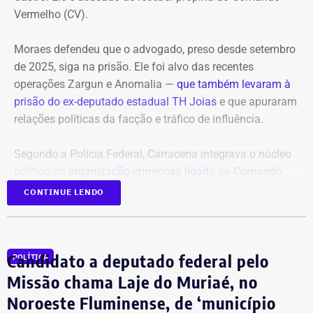
Vermelho (CV).
A audiência do caso de estupro coletivo em Copacabana,
que ocorreria na sexta-feira (07), foi adiada para a
Moraes defendeu que o advogado, preso desde setembro
próxima quinta-feira (13).
de 2025, siga na prisão. Ele foi alvo das recentes
operações Zargun e Anomalia —
que também levaram à
Com informações do portal “g1”.
prisão do ex-deputado estadual TH Joias
e que apuraram
relações políticas da facção e tráfico de influência.
Segundo a Polícia Federal, Carracena integrava o núcleo
político da
organização criminosa ligada ao Comando
Vermelho
e repassava informações privilegiadas sobre
CONTINUE LENDO
operações policiais em áreas comandadas pela facção.
Ainda segundo as investigações, o traficante Gabriel Dias
Candidato a deputado federal pelo
POLÍTICA
de Oliveira, o “Índio do Lixão”, apontado como um dos
chefes do CV, mantinha contato direto com o advogado.
Missão chama Laje do Muriaé, no
Noroeste Fluminense, de ‘município