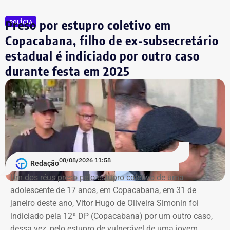
Preso por estupro coletivo em
POLÍCIA
Copacabana, filho de ex-subsecretário
estadual é indiciado por outro caso
durante festa em 2025
08/08/2026 11:58
Redação
Um dos réus preso pelo estupro coletivo de uma
adolescente de 17 anos, em Copacabana, em 31 de
janeiro deste ano, Vitor Hugo de Oliveira Simonin foi
indiciado pela 12ª DP (Copacabana) por um outro caso,
dessa vez, pelo estupro de vulnerável de uma jovem