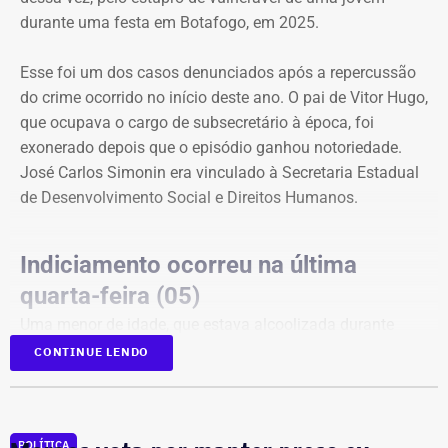
durante uma festa em Botafogo, em 2025.
Esse foi um dos casos denunciados após a repercussão
do crime ocorrido no início deste ano. O pai de Vitor Hugo,
que ocupava o cargo de subsecretário à época, foi
exonerado depois que o episódio ganhou notoriedade.
José Carlos Simonin era vinculado à Secretaria Estadual
de Desenvolvimento Social e Direitos Humanos.
Indiciamento ocorreu na última
quarta-feira (05)
Uma menor de idade, que estava alcoolizada durante
uma festa em Botafogo, na Zona Sul do Rio, disse que
CONTINUE LENDO
Vitor Hugo a forçou a fazer sexo oral, apesar de ela ter
dito repetidamente que não queria.
A delegacia ouviu testemunhas, que relataram que ele
POLÍTICA