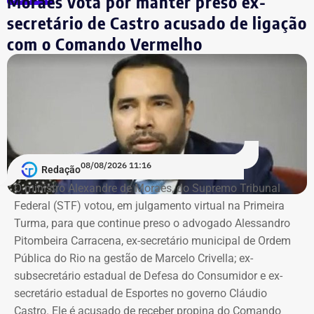
Moraes vota por manter preso ex-
tentou tocar a vítima sem consentimento em diferentes
secretário de Castro acusado de ligação
momentos da festa. Segundo os depoimentos, ela teria
contado, aos prantos, o que havia acontecido.
com o Comando Vermelho
A adolescente reconheceu formalmente Vitor Hugo.
Segundo o relatório final do inquérito, há “robustos
indícios de autoria” contra ele.
Investigado em um terceiro caso
08/08/2026 11:16
Redação
Vitor Hugo também é alvo de outra investigação. Em
O ministro Alexandre de Moraes, do Supremo Tribunal
julho, a Delegacia de Atendimento à Mulher (Deam) da
Federal (STF) votou, em julgamento virtual na Primeira
Zona Sul instaurou um inquérito após receber do
Turma, para que continue preso o advogado Alessandro
Ministério Público do Rio (MPRJ) uma notícia de fato que
Pitombeira Carracena, ex-secretário municipal de Ordem
apontava um possível estupro contra uma adolescente de
Pública do Rio na gestão de Marcelo Crivella; ex-
17 anos durante o pré-carnaval deste ano.
subsecretário estadual de Defesa do Consumidor e ex-
secretário estadual de Esportes no governo Cláudio
A investigação está em andamento e tramita sob sigilo.
Castro. Ele é acusado de receber propina do Comando