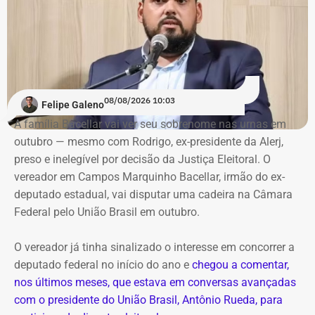
basicamente da prefeitura, citando ainda a baixa geração
de empregos e que “zero por cento da cidade tem
cobertura de esgoto”.
O jurista — que afirma ser o “candidato do presidente
Renan Santos — que vai disputar o posto de Presidente
08/08/2026 10:03
Felipe Galeno
da República
nas eleições de 2026 — no Rio —, também
A família Bacellar vai ver seu sobrenome nas urnas em
afirma que tentou descobrir quanto recebe o prefeito, mas
outubro — mesmo com Rodrigo, ex-presidente da Alerj,
não conseguiu porque o Portal da Transparência estava
preso e inelegível por decisão da Justiça Eleitoral. O
fora do ar.
vereador em Campos Marquinho Bacellar, irmão do ex-
deputado estadual, vai disputar uma cadeira na Câmara
Oficialmente, o município integra o Noroeste Fluminense
Federal pelo União Brasil em outubro.
e tinha população estimada em 7.584 habitantes até o
ano passado. O PIB per capita registrado pelo IBGE foi de
O vereador já tinha sinalizado o interesse em concorrer a
R$ 28.435,51 em 2023. Em 2024, a prefeitura
deputado federal no início do ano e
chegou a comentar,
contabilizou R$ 97,4 milhões em receitas brutas.
nos últimos meses, que estava em conversas avançadas
com o presidente do União Brasil, Antônio Rueda, para