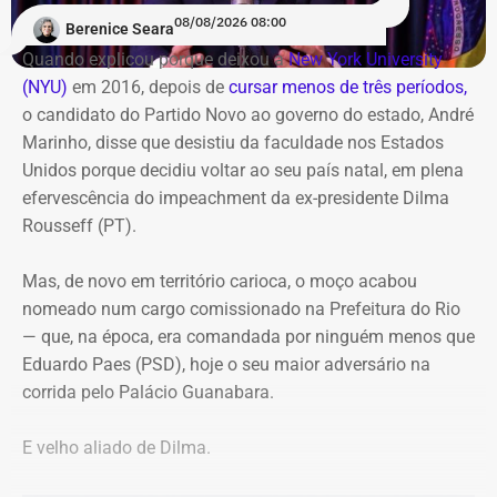
Laje do Muriaé’
programação gratuita reúne shows, feira de
08/08/2026 08:00
Berenice Seara
empreendedorismo, lançamentos de livros e debates
O candidato termina o vídeo com um pedido aos
Quando explicou porque deixou a
New York University
sobre carnaval e memória
seguidores: “Agora faça esse vídeo chegar em Laje do
(NYU)
em 2016, depois de
cursar menos de três períodos,
Muriaé”.
o candidato do Partido Novo ao governo do estado, André
O destaque musical fica por conta das apresentações de
Marinho, disse que desistiu da faculdade nos Estados
Marina Iris e do tradicional grupo Terreiro de Crioulo, além
A estratégia coloca o pequeno município do Noroeste
Unidos porque decidiu voltar ao seu país natal, em plena
de homenagens emocionantes a Teresa Cristina, Milton
Fluminense no centro de uma provocação eleitoral
efervescência do impeachment da ex-presidente Dilma
Manhães e ao mestre Candeia. A entrada é franca e com
incomum: ao invés de prometer levar recursos ou
Rousseff (PT).
classificação livre.
investimentos para a cidade, o candidato defende que ela
simplesmente deixe de existir.
Mas, de novo em território carioca, o moço acabou
nomeado num cargo comissionado na Prefeitura do Rio
— que, na época, era comandada por ninguém menos que
Eduardo Paes (PSD), hoje o seu maior adversário na
corrida pelo Palácio Guanabara.
E velho aliado de Dilma.