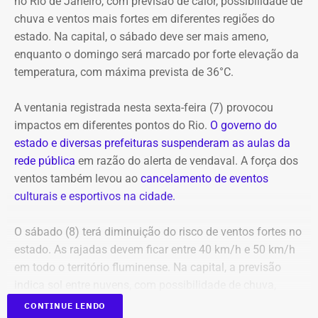
no Rio de Janeiro, com previsão de calor, possibilidade de
E com data retroativa: valendo a partir de 1º de janeiro.
apresentações gratuitas ao ar livre ao longo do dia. O
chuva e ventos mais fortes em diferentes regiões do
festival também conta com espetáculos a preços
estado. Na capital, o sábado deve ser mais ameno,
populares (R$ 20 a inteira) nos teatros Carlos Gomes,
enquanto o domingo será marcado por forte elevação da
Nelson Rodrigues e João Caetano, além do Espaço
temperatura, com máxima prevista de 36°C.
Tápias. A programação completa e os ingressos para as
salas fechadas estão disponíveis no site do evento.
A ventania registrada nesta sexta-feira (7) provocou
impactos em diferentes pontos do Rio.
O governo do
estado e diversas prefeituras suspenderam as aulas da
rede pública
em razão do alerta de vendaval. A força dos
ventos também levou ao
cancelamento de eventos
Em outubro do mesmo ano, foi a vez de o próprio André
culturais e esportivos na cidade.
Marinho pedir para sair.
O sábado (8) terá diminuição do risco de ventos fortes no
A exoneração, assinada no dia 23, encerrou a passagem
estado. As rajadas devem ficar entre 40 km/h e 50 km/h
do rapaz pela Prefeitura do Rio.
em todo o território fluminense. Na capital, a previsão
indica sol entre nuvens, com possibilidade de chuva,
temperaturas entre 20°C e 31°C e ventos fracos na maior
CONTINUE LENDO
Festival Dança em Trânsito tem apresentações ao ar livre — Foto: