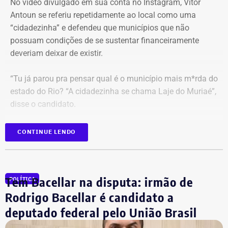
No vídeo divulgado em sua conta no Instagram, Vitor
Antoun se referiu repetidamente ao local como uma
Além de rejeitar o recurso da defesa de Carracena, o
“cidadezinha” e defendeu que municípios que não
ministro do STF votou por negar pedidos de outros
possuam condições de se sustentar financeiramente
investigados na Operação Anomalia. O ministro defendeu
deveriam deixar de existir.
que se mantenham as prisões do policial militar Flávio
Cosme Menezes Pereira e que Luiz Eduardo Cunha
“Tu já parou pra pensar qual é o município mais m*rda do
Gonçalves, ex-assessor parlamentar, continue detido em
estado do Rio? “A cidadezinha se chama Laje do Muriaé”,
uma penitenciária federal.
disse o candidato.
Ainda participarão do julgamento os ministros Flávio
CONTINUE LENDO
Dino, Cármen Lúcia e Cristiano Zanin.
Proposta prevê fundir municípios que
‘recebem mais recursos do que
Com informações da coluna do Guilherme Amado no
repassam’
“Amado Mundo”.
Tem Bacellar na disputa: irmão de
POLÍTICA
Rodrigo Bacellar é candidato a
No vídeo, o político e advogado carioca também afirma
que 67% da população de Laje do Muriaé seria formada
deputado federal pelo União Brasil
por “miseráveis”, e que a economia local dependeria