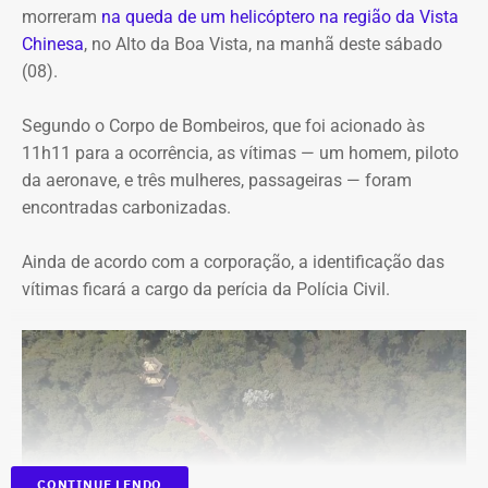
acesso à cultura
morreram
na queda de um helicóptero na região da Vista
Chinesa
, no Alto da Boa Vista, na manhã deste sábado
(08).
De acordo com documentos do processo administrativo,
a ampliação do serviço foi motivada pela limitação da
Segundo o Corpo de Bombeiros, que foi acionado às
estrutura anterior. A própria secretaria registra que a
11h11 para a ocorrência, as vítimas — um homem, piloto
contratação vigente já não atendia à demanda do
da aeronave, e três mulheres, passageiras — foram
Passaporte Cultural, justificando o reforço no transporte
encontradas carbonizadas.
para atender ao crescimento do programa.
Ainda de acordo com a corporação, a identificação das
A legislação estabelece que até 40% dos recursos
vítimas ficará a cargo da perícia da Polícia Civil.
destinados ao fomento cultural sejam aplicados na
capital, garantindo que pelo menos 60% sejam
direcionados ao interior e às demais regiões fluminenses.
Também determina a reserva mínima de 1% dos recursos
para ações voltadas às pessoas com deficiência.
O contrato foi firmado com base na Lei Federal nº
14.133/2021, a Nova Lei de Licitações.
CONTINUE LENDO