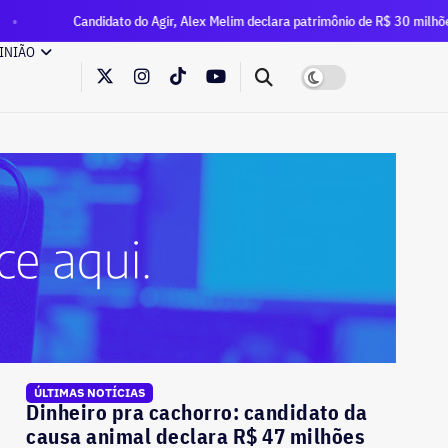
dato do Agir, Alex Melim declara patrimônio de R$ 30 milhões à Justiça Eleito
INIÃO
ÚLTIMAS NOTÍCIAS
Dinheiro pra cachorro: candidato da
causa animal declara R$ 47 milhões