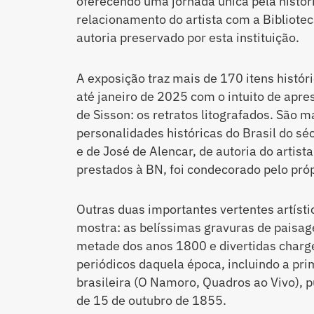
oferecendo uma jornada única pela históri
relacionamento do artista com a Bibliote
autoria preservado por esta instituição.
A exposição traz mais de 170 itens históri
até janeiro de 2025 com o intuito de apres
de Sisson: os retratos litografados. São m
personalidades históricas do Brasil do séc
e de José de Alencar, de autoria do artist
prestados à BN, foi condecorado pelo pró
Outras duas importantes vertentes artísti
mostra: as belíssimas gravuras de pais
metade dos anos 1800 e divertidas charge
periódicos daquela época, incluindo a pri
brasileira (O Namoro, Quadros ao Vivo), p
de 15 de outubro de 1855.