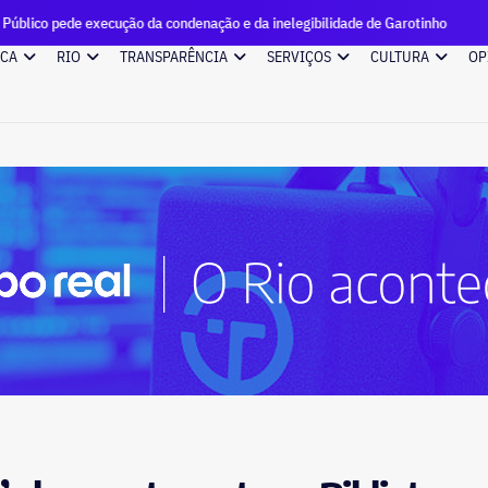
cução da condenação e da inelegibilidade de Garotinho
Candi
ICA
RIO
TRANSPARÊNCIA
SERVIÇOS
CULTURA
OP