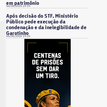
em patrimônio
06/08/2026 19:39
Após decisão do STF, Ministério
Público pede execução da
condenação e da inelegibilidade de
Garotinho
06/08/2026 19:25