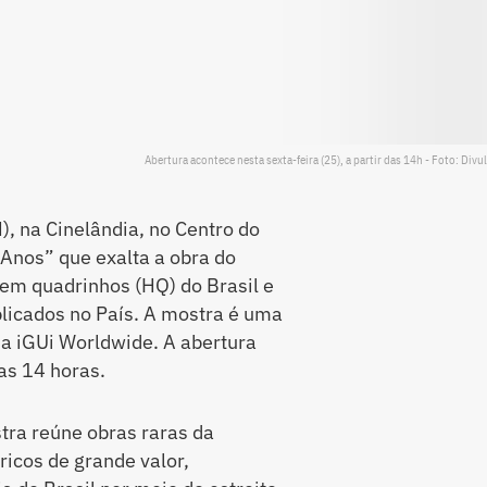
Abertura acontece nesta sexta-feira (25), a partir das 14h - Foto: Divu
), na Cinelândia, no Centro do
 Anos” que exalta a obra do
a em quadrinhos (HQ) do Brasil e
blicados no País. A mostra é uma
 da iGUi Worldwide. A abertura
das 14 horas.
tra reúne obras raras da
ricos de grande valor,