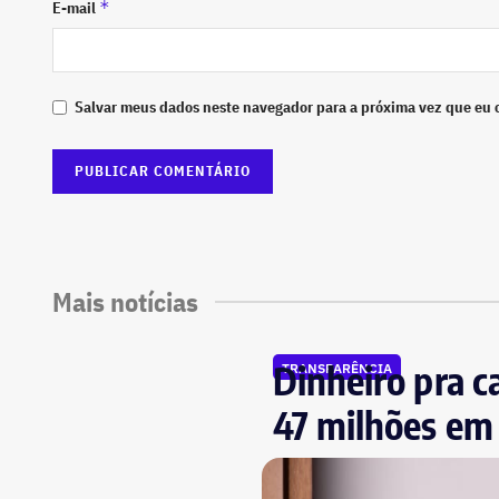
*
E-mail
Salvar meus dados neste navegador para a próxima vez que eu 
Mais notícias
Dinheiro pra c
TRANSPARÊNCIA
47 milhões em