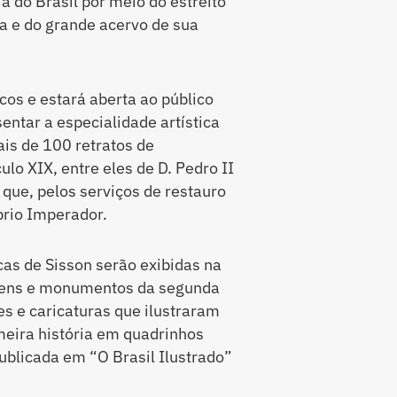
a do Brasil por meio do estreito
ca e do grande acervo de sua
cos e estará aberta ao público
entar a especialidade artística
ais de 100 retratos de
ulo XIX, entre eles de D. Pedro II
a que, pelos serviços de restauro
prio Imperador.
cas de Sisson serão exibidas na
agens e monumentos da segunda
s e caricaturas que ilustraram
meira história em quadrinhos
ublicada em “O Brasil Ilustrado”