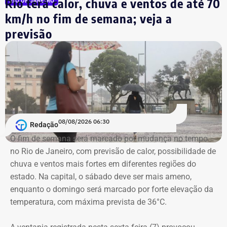
Rio terá calor, chuva e ventos de até 70
RIO DE JANEIRO
permaneceu até dezembro. Marcelo Crivella
km/h no fim de semana; veja a
(Republicanos) ganhou a eleição assumiu a prefeitura e,
previsão
passou o rodo nos cargos comissionados. No primeiro
dia de 2017, o novo prefeito exonerou, de uma só tacada,
todos os nomeados por Paes. Inclusive ele.
Mas, ao que tudo indica, o hoje candidato do Novo
gostou da experiência. Em 21 de fevereiro, ele foi de novo
nomeado na prefeitura, dessa vez, na Secretaria
08/08/2026 06:30
Redação
Municipal de Assistência Social e Direitos Humanos.
O fim de semana será marcado por mudança no tempo
no Rio de Janeiro, com previsão de calor, possibilidade de
E com data retroativa: valendo a partir de 1º de janeiro.
chuva e ventos mais fortes em diferentes regiões do
estado. Na capital, o sábado deve ser mais ameno,
enquanto o domingo será marcado por forte elevação da
temperatura, com máxima prevista de 36°C.