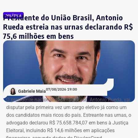
candidatos declaram seus patrimônios.
Presidente do União Brasil, Antonio
POLÍTICA
Fábio Silva foi eleito deputado estadual em 2018 e
reeleito em 2022. Ele busca mais uma reeleição para a
Rueda estreia nas urnas declarando R$
Assembleia Legislativa do Rio (Alerj).
75,6 milhões em bens
07/08/2026 19:00
Gabriele Maia
O presidente nacional do União Brasil, Antonio Rueda, vai
disputar pela primeira vez um cargo eletivo já como um
dos candidatos mais ricos do país. Estreante nas urnas, o
advogado declarou R$ 75.658.784,07 em bens à Justiça
Eleitoral, incluindo R$ 14,6 milhões em aplicações