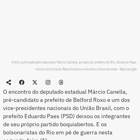
A foto publicada pelo deputado Márcio Canella, ao lado do prefeito do Rio, Eduardo Paes,
chocou a turma do Republicanos e revoltou bolsonaristas - Reprodução
O encontro do deputado estadual Márcio Canella,
pré-candidato a prefeito de Belford Roxo e um dos
vice-presidentes nacionais do União Brasil, com o
prefeito Eduardo Paes (PSD) deixou os integrantes
de seu próprio partido boquiabertos. E os
bolsonaristas do Rio em pé de guerra nesta