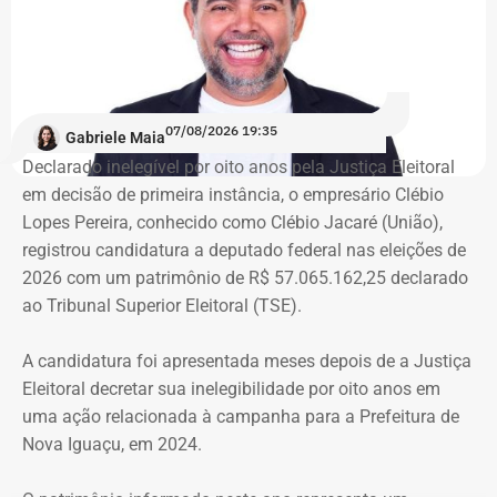
Integrante do Movimento de Luta nos Bairros, Vilas e
Favelas (MLB), dona Enita afirmou que o grupo de
ocupantes chegou ao atual prédio depois de sofrer quatro
despejos.
07/08/2026 19:35
Gabriele Maia
Declarado inelegível por oito anos pela Justiça Eleitoral
“Nós já sofremos quatro despejos. O objetivo da
em decisão de primeira instância, o empresário Clébio
ocupação é justamente dar ao imóvel uma função social
Lopes Pereira, conhecido como Clébio Jacaré (União),
que atenda as necessidades básicas das famílias. Desde
registrou candidatura a deputado federal nas eleições de
que eu entrei no MLB nunca faltou comida. Só o que falta
2026 com um patrimônio de R$ 57.065.162,25 declarado
mesmo é um teto, um lar para morar. Queremos fazer
ao Tribunal Superior Eleitoral (TSE).
valer um direito constitucional que nunca foi cumprido”
A candidatura foi apresentada meses depois de a Justiça
A Central de Movimentos Populares do Rio de Janeiro
Eleitoral decretar sua inelegibilidade por oito anos em
(CMPRJ) emitiu nota de apoio e solidariedade e lembrou
uma ação relacionada à campanha para a Prefeitura de
que as famílias lutam há anos pelo direito à moradia com
Nova Iguaçu, em 2024.
organização e resistência.