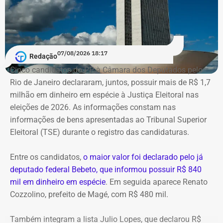
matéria-prima e simulava uma operação de refino na sua
unidade fantasma de Manguinhos.
A Polícia Federal indica que a operação era feita de
07/08/2026 18:17
Redação
fachada para não pagar o ICMS na chegada do
Cinco candidatos do PP à Câmara dos Deputados pelo
combustível ao país. Com a Refit postergava de
Rio de Janeiro declararam, juntos, possuir mais de R$ 1,7
pagamentos de impostos, a empresa só deveria pagar o
milhão em dinheiro em espécie à Justiça Eleitoral nas
tributo no momento da venda para o consumidor final,
eleições de 2026. As informações constam nas
algo que nunca foi feito, de acordo com a investigação.
informações de bens apresentadas ao Tribunal Superior
Eleitoral (TSE) durante o registro das candidaturas.
*Com informações do blog do Octávio Guedes, do portal
g1
Entre os candidatos,
o maior valor foi declarado pelo já
deputado federal Bebeto, que informou possuir R$ 840
mil em dinheiro em espécie
. Em seguida aparece Renato
Cozzolino, prefeito de Magé, com R$ 480 mil.
Também integram a lista Julio Lopes, que declarou R$