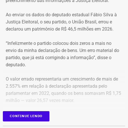
preenchimento das informações à Justiça Eleitoral.
vale originalmente — Foto: REprodução/Google Maps.
Ao enviar os dados do deputado estadual Fábio Silva à
O apartamento que vai à leilão fica na Avenida Pasteu e
Justiça Eleitoral, o seu partido, o União Brasil, errou e
tem cerca de 101 metros quadrados. O imóvel se
declarou um patrimônio de R$ 46,5 milhões em 2026.
encontra no terceiro andar de um edifício de frente para a
Baía de Guanabara.
“Infelizmente o partido colocou dois zeros a mais no
envio da minha declaração de bens. Um erro material do
A Caixa Econômica tentou intimar pessoalmente o ex-
partido, que já está corrigindo a informação”, disse o
deputado federal. Mas como não conseguiu localizá-lo,
deputado.
promoveu a intimação por edital eletrônico publicado nos
dias 5, 6 e 7 de novembro de 2025, concedendo o prazo
O valor errado representaria um crescimento de mais de
legal para regularização da dívida. Posteriormente, a
2.557% em relação à declaração apresentada pelo
propriedade foi consolidada em nome da Caixa em 30 de
parlamentar em 2022, quando os bens somavam R$ 1,75
março de 2026 por causa da falta de pagamento.
milhão — valor 26,57 vezes maior.
*Com informação do blog de Ruben Berta, do portal
As informações foram obtidas no
DivulgaCand, portal do
CONTINUE LENDO
Ururau, e também do portal g1
Tribunal Superior de Justiça (TSE)
onde os próprios