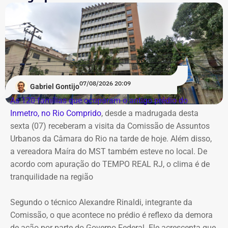
dias, de experiência no executivo municipal.
Domingo terá calor e ventos mais
fortes
Já no domingo (9), o vento volta a ganhar força. A
previsão aponta rajadas entre 50 km/h e 70 km/h em
07/08/2026 20:09
Gabriel Gontijo
todo o estado do Rio. O aumento está associado à
As 120 famílias que ocuparam o antigo prédio do
chegada de uma nova frente fria, que avança pelo
Inmetro, no Rio Comprido
, desde a madrugada desta
Sudeste.
sexta (07) receberam a visita da Comissão de Assuntos
Urbanos da Câmara do Rio na tarde de hoje. Além disso,
Na cidade do Rio, o domingo será mais quente, com
a vereadora Maíra do MST também esteve no local. De
mínima prevista de 21°C e máxima de 36°C. A previsão
acordo com apuração do TEMPO REAL RJ, o clima é de
indica sol entre nuvens durante o dia, com aumento da
tranquilidade na região
nebulosidade e possibilidade de pancadas de chuva à
noite.
Segundo o técnico Alexandre Rinaldi, integrante da
Comissão, o que acontece no prédio é reflexo da demora
A mudança ocorre com o afastamento da frente fria que
de ação por parte do Governo Federal. Ele acrescenta que