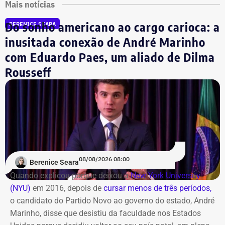
Mais notícias
Do sonho americano ao cargo carioca: a
BERENICE SEARA
inusitada conexão de André Marinho
com Eduardo Paes, um aliado de Dilma
Rousseff
08/08/2026 08:00
Berenice Seara
Quando explicou porque deixou a
New York University
(NYU)
em 2016, depois de
cursar menos de três períodos,
o candidato do Partido Novo ao governo do estado, André
Marinho, disse que desistiu da faculdade nos Estados