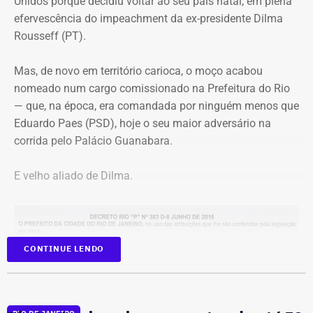
Unidos porque decidiu voltar ao seu país natal, em plena
efervescência do impeachment da ex-presidente Dilma
Rousseff (PT).
Mas, de novo em território carioca, o moço acabou
nomeado num cargo comissionado na Prefeitura do Rio
— que, na época, era comandada por ninguém menos que
Eduardo Paes (PSD), hoje o seu maior adversário na
corrida pelo Palácio Guanabara.
E velho aliado de Dilma.
CONTINUE LENDO
Na Secretaria municipal da Casa Civil, André Marinho