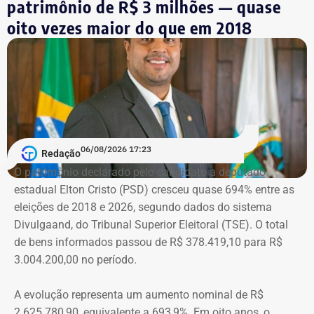
Símbolo dessa batalha, a atriz e jornalista Cristiane
patrimônio de R$ 3 milhões — quase
Machado vivenciou essa realidade em 2018, quando se
oito vezes maior do que em 2018
tornou conhecida do público ao filmar as agressões que
sofria do ex-marido, o empresário e ex-diplomata Sérgio
Schiller Thompson-Flores. Em setembro do ano seguinte,
a Justiça do Rio o condenou a três anos de prisão em
regime semiaberto.
Em conversa com o TEMPO REAL RJ, Cristiane analisa o
06/08/2026 17:23
Redação
que ainda falta às mulheres na hora de denunciar os
O patrimônio declarado pelo candidato a deputado
companheiros por violência doméstica.
estadual Elton Cristo (PSD) cresceu quase 694% entre as
eleições de 2018 e 2026, segundo dados do sistema
“Creio que duas coisas ainda impedem as mulheres de
Divulgaand, do Tribunal Superior Eleitoral (TSE). O total
seguirem adiante nesta batalha. A vergonha e o medo.
de bens informados passou de R$ 378.419,10 para R$
Porque é necessário ter mais do que coragem para seguir
3.004.200,00 no período.
adiante no enfrentamento à violência doméstica. Pois
muitas têm medo do agressor sob dois pontos de vista. O
A evolução representa um aumento nominal de R$
primeiro é o temor de continuar viva e estar ao lado do
2.625.780,90, equivalente a 693,9%. Em oito anos, o