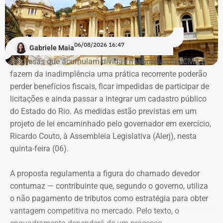
turmas exclusivamente femininas como forma de
encorajá-las.
“A ideia de dar aulas especificas para mulheres se
06/08/2026 16:47
Gabriele Maia
defenderem de casos de violência surgiu do encontro
Empresas que acumulam dívidas milionárias de ICMS e
entre a prática do esporte e a observação de uma
fazem da inadimplência uma prática recorrente poderão
demanda real do cotidiano feminino. O principal gatilho
perder benefícios fiscais, ficar impedidas de participar de
que muitas sentem é a constatação do medo. Por isso, os
Evolução do patrimônio declarado por Fred Pacheco à Justiça Eleitoral
licitações e ainda passar a integrar um cadastro público
treinamentos vão além dos socos. O foco principal é a
entre 2012 e 2026, em valores nominais e corrigidos pela inflação (IPCA) –
do Estado do Rio. As medidas estão previstas em um
consciência situacional e a capacidade de reação rápida
Tabela: Imagem gerada por IA
projeto de lei encaminhado pelo governador em exercício,
antes mesmo que o contato físico aconteça”, comenta.
Ricardo Couto, à Assembleia Legislativa (Alerj), nesta
Apesar da recuperação, o valor ainda está 16,3% abaixo,
quinta-feira (06).
em termos nominais, do pico registrado em 2022.
Quando a comparação é feita em valores corrigidos pela
A proposta regulamenta a figura do chamado devedor
inflação, a diferença chega a 30,1%.
contumaz — contribuinte que, segundo o governo, utiliza
o não pagamento de tributos como estratégia para obter
vantagem competitiva no mercado. Pelo texto, o
Patrimônio de Fred Pacheco é