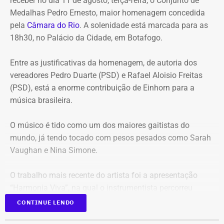
receber no dia 11 de agosto, terça-feira, o Conjunto de
Entre os principais pontos apontados pela auditoria
Medalhas Pedro Ernesto, maior homenagem concedida
estão:
pela
Câmara do Rio
. A solenidade está marcada para as
18h30, no Palácio da Cidade, em Botafogo.
Mudança brusca na estratégia de investimento: a
alocação em letras financeiras foi elevada de 2% para
Entre as justificativas da homenagem, de autoria dos
20% logo na primeira reunião da nova gestão,
vereadores Pedro Duarte (PSD) e Rafael Aloisio Freitas
desrespeitando os estudos técnicos e pareceres da
(PSD), está a enorme contribuição de Einhorn para a
consultoria financeira contratada, que desaconselhavam
música brasileira.
o investimento de longo prazo.
Rating especulativo: a aplicação prendeu os recursos
O músico é tido como um dos maiores gaitistas do
previdenciários por 10 anos em uma instituição que
mundo, já tendo tocado com pesos pesados como Sarah
possuía rating B+ (grau especulativo com alto risco de
Vaughan e Nina Simone.
inadimplência), violando princípios de segurança e
liquidez.
O trabalho mais recente do artista foi a apresentação
Alteração regimental retroativa: a gestão do Itaprevi
“Harmonia Viva”, na qual o instrumentista percorreu
editou norma com efeitos retroativos para apagar a
diversas unidades pelo Sesc na cidade do Rio.
exigência de que instituições financeiras recebedoras de
CONTINUE LENDO
recursos tivessem rating mínimo A.