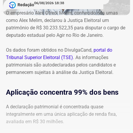
06/08/2026 18:38
cálculos atualizados apresentados à Justiça, o
Redação
ressarcimento ao erário, originalmente fixado em R$
O empresário Alex Ofredi Melim, conhecido nas urnas
234,4 milhões, chega hoje a R$ 2,55 bilhões. O MP ainda
como Alex Melim, declarou à Justiça Eleitoral um
cobra R$ 778,9 mil de multa civil e R$ 11,9 milhões por
patrimônio de R$ 30.233.522,35 para disputar o cargo de
danos morais coletivos.
deputado estadual pelo Agir no Rio de Janeiro.
Com informações do colunista Lauro Jardim, do jornal “O
Globo”
Os dados foram obtidos no DivulgaCand,
portal do
Tribunal Superior Eleitoral (TSE)
. As informações
patrimoniais são autodeclaradas pelos candidatos e
permanecem sujeitas à análise da Justiça Eleitoral.
Aplicação concentra 99% dos bens
A declaração patrimonial é concentrada quase
integralmente em uma única aplicação de renda fixa,
avaliada em R$ 30 milhões.