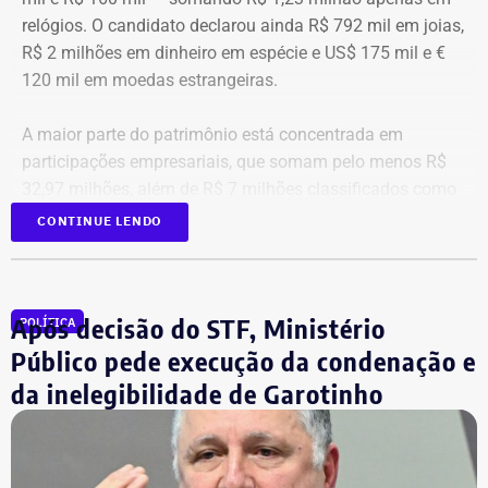
relógios. O candidato declarou ainda R$ 792 mil em joias,
R$ 2 milhões em dinheiro em espécie e US$ 175 mil e €
120 mil em moedas estrangeiras.
A maior parte do patrimônio está concentrada em
participações empresariais, que somam pelo menos R$
32,97 milhões, além de R$ 7 milhões classificados como
“valores de diversos créditos”. Também aparecem na
CONTINUE LENDO
relação imóveis, incluindo uma cobertura declarada por
R$ 884,1 mil e duas casas. Os valores correspondem à
declaração apresentada, sem informações, nos prints,
Após decisão do STF, Ministério
POLÍTICA
sobre marca, modelo ou valor de mercado dos relógios.
Público pede execução da condenação e
da inelegibilidade de Garotinho