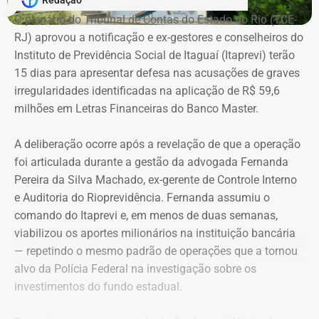
Redação
Brasil, Alex Ofredi Melim aparece como representante da
O plenário do Tribunal de Contas do Estado do Rio (TCE-
Melim Corretora de Seguros Ltda., empresa que atua no
RJ) aprovou a notificação e ex-gestores e conselheiros do
setor de seguros e planos de saúde.
Instituto de Previdência Social de Itaguaí (Itaprevi) terão
15 dias para apresentar defesa nas acusações de graves
irregularidades identificadas na aplicação de R$ 59,6
milhões em Letras Financeiras do Banco Master.
A deliberação ocorre após a revelação de que a operação
foi articulada durante a gestão da advogada Fernanda
Pereira da Silva Machado, ex-gerente de Controle Interno
e Auditoria do Rioprevidência. Fernanda assumiu o
comando do Itaprevi e, em menos de duas semanas,
Declaração de bens de Alex Melim em 2026 — Foto:
viabilizou os aportes milionários na instituição bancária
Reprodução/Divulgacand
— repetindo o mesmo padrão de operações que a tornou
alvo da Polícia Federal na investigação sobre os
investimentos do fundo estadual.