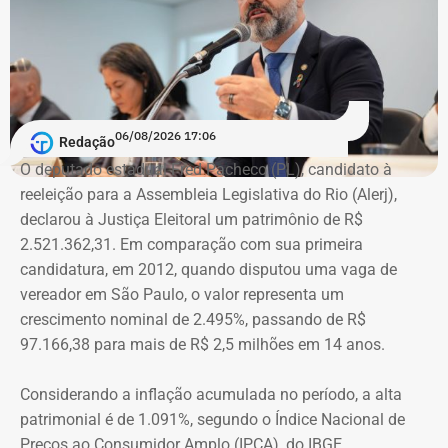
Além disso, também penso que deveria ter mais preparo
com as pessoas que trabalhem na linha de frente desse
combate. Ou seja, juízes, assistentes sociais e psicólogos
que atuem com as mulheres que são vítimas de
agressões”, argumentou.
06/08/2026 17:06
Redação
Na declaração apresentada em 2018, quando terminou a
A atriz foi a primeira mulher a receber o benefício do
O deputado estadual Fred Pacheco (PL), candidato à
eleição como suplente, Elton Cristo informou possuir três
“botão do pânico”, ferramenta criada em 2019 pela
reeleição para a Assembleia Legislativa do Rio (Alerj),
veículos, um consórcio não contemplado e depósitos em
Polícia Militar do Rio. O objeto é conectado a uma
declarou à Justiça Eleitoral um patrimônio de R$
conta corrente, totalizando R$ 378,4 mil.
tornozeleira eletrônica usada pelo agressor. Em caso de
2.521.362,31. Em comparação com sua primeira
aproximação, a central de monitoramento é acionada e
candidatura, em 2012, quando disputou uma vaga de
Quatro anos depois, nas eleições de 2022, quando voltou
entra em contato com a vítima e o agressor por telefone.
vereador em São Paulo, o valor representa um
a disputar uma vaga na Assembleia Legislativa (Alerj) e
crescimento nominal de 2.495%, passando de R$
novamente ficou como suplente, o patrimônio declarado
97.166,38 para mais de R$ 2,5 milhões em 14 anos.
saltou para R$ 1.658.540,00. Na ocasião, os bens
passaram a incluir um apartamento avaliado em R$ 560
Considerando a inflação acumulada no período, a alta
mil, uma chácara de R$ 400 mil, dois veículos que
patrimonial é de 1.091%, segundo o Índice Nacional de
somavam R$ 647,3 mil e participações societárias em
Preços ao Consumidor Amplo (IPCA), do IBGE.