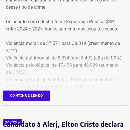
Além disso, o tribunal aprovou a expedição de ofício com
desse tipo de crime.
cópia integral do processo ao Ministério Público do
Estado do Rio de Janeiro (MPRJ), para que avalie a
De acordo com o Instituto de Segurança Pública (ISP),
apuração de possíveis ilícitos nas esferas cível e criminal,
entre 2024 e 2025, houve aumento nos seguites casos:
e à Secretaria de Regime Próprio e Complementar do
Ministério da Previdência Social.
Violência moral: de 37.571 para 38.819 (crescimento de
3,2%)
Violência patrimonial: de 8.334 para 8.492 (alta de 1,9%)
Violência psicológica: de 47.473 para 48.999 (aumento
de 3,21%)
Violência sexual: de 8.339 para 8.681 (crescimento de
4,1%, a maior alta percentual dos índices).
A única estatística que apresentou queda foi a de
CONTINUE LENDO
violência física, que passou de 43.743 em 2024 para
43.307 registros no ano seguinte, uma baixa de 1%.
Todas as informações constam na página
ISP Mulher
.
Candidato à Alerj, Elton Cristo declara
POLÍTICA