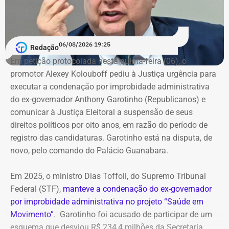
06/08/2026 19:25
Redação
Em petição protocolada nesta quinta-feira (06), o
promotor Alexey Kolouboff pediu à Justiça urgência para
executar a condenação por improbidade administrativa
do ex-governador Anthony Garotinho (Republicanos) e
comunicar à Justiça Eleitoral a suspensão de seus
direitos políticos por oito anos, em razão do período de
registro das candidaturas. Garotinho está na disputa, de
novo, pelo comando do Palácio Guanabara.
Em 2025, o ministro Dias Toffoli, do Supremo Tribunal
Federal (STF),
manteve a condenação do ex-governador
por improbidade administrativa no projeto “Saúde em
Movimento”
. Garotinho foi acusado de participar de um
esquema que desviou R$ 234,4 milhões da Secretaria