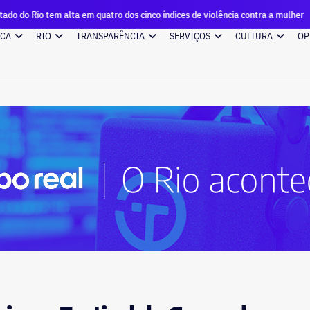
alta em quatro dos cinco índices de violência contra a mulher
ICA
RIO
TRANSPARÊNCIA
SERVIÇOS
CULTURA
OP