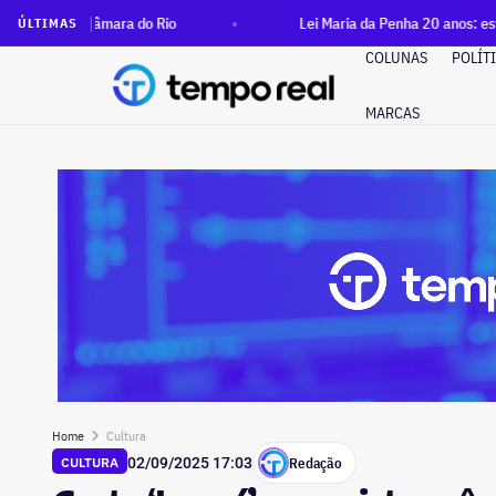
âmara do Rio
Lei Maria da Penha 20 anos: estado do Rio tem 
ÚLTIMAS
COLUNAS
POLÍT
MARCAS
Home
Cultura
Redação
CULTURA
02/09/2025 17:03