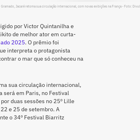
Gramado, Jacaré retoma sua circulação internacional, com novas exibições na França - Foto: Divu
irigido por Victor Quintanilha e
ikito de melhor ator em curta-
mado 2025
. O prêmio foi
que interpreta o protagonista
ontrar o mar que só conheceu na
a sua circulação internacional,
 será em Paris, no Festival
a por duas sessões no 25º Lille
s 22 e 25 de setembro. A
te o 34º Festival Biarritz