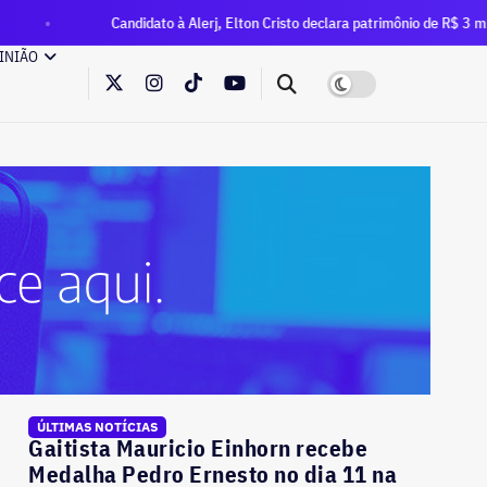
Candidato à Alerj, Elton Cristo declara patrimônio de R$ 3 milhões — quase
INIÃO
ÚLTIMAS NOTÍCIAS
Gaitista Mauricio Einhorn recebe
Medalha Pedro Ernesto no dia 11 na