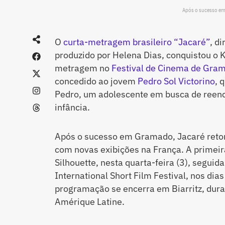
Após o sucesso em 
O
curta-metragem brasileiro “Jacaré”
, d
produzido por Helena Dias, conquistou o K
metragem no
Festival de Cinema de Gra
concedido ao jovem
Pedro Sol Victorino
, 
Pedro, um adolescente em busca de reenc
infância.
Após o sucesso em Gramado, Jacaré retom
com novas exibições na França. A primeira
Silhouette, nesta quarta-feira (3), seguid
International Short Film Festival, nos dia
programação se encerra em Biarritz, duran
Amérique Latine.