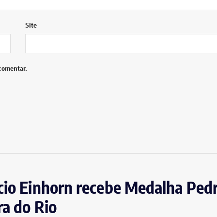
Site
comentar.
icio Einhorn recebe Medalha Ped
ra do Rio