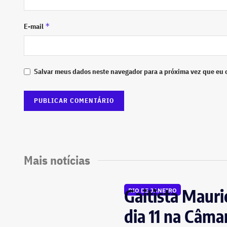
*
E-mail
Salvar meus dados neste navegador para a próxima vez que eu 
Mais notícias
Gaitista Maur
RIO DE JANEIRO
dia 11 na Câma