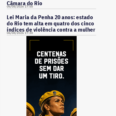
Câmara do Rio
06/08/2026 17:50
Lei Maria da Penha 20 anos: estado
do Rio tem alta em quatro dos cinco
índices de violência contra a mulher
06/08/2026 17:30