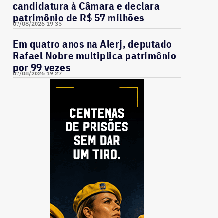
candidatura à Câmara e declara
patrimônio de R$ 57 milhões
07/08/2026 19:35
Em quatro anos na Alerj, deputado
Rafael Nobre multiplica patrimônio
por 99 vezes
07/08/2026 19:27