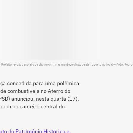
Prefeito revogou projeto de showroom, mas manteve obras de eletroposto no local — Foto: Repr
cença concedida para uma polêmica
 de combustíveis no Aterro do
PSD) anunciou, nesta quarta (17),
oom no canteiro central do
tuto do Patrimônio Histórico e