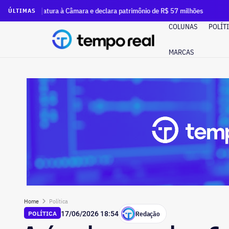
datura à Câmara e declara patrimônio de R$ 57 milhões
Em q
ÚLTIMAS
COLUNAS
POLÍT
MARCAS
Home
Política
Redação
POLÍTICA
17/06/2026 18:54